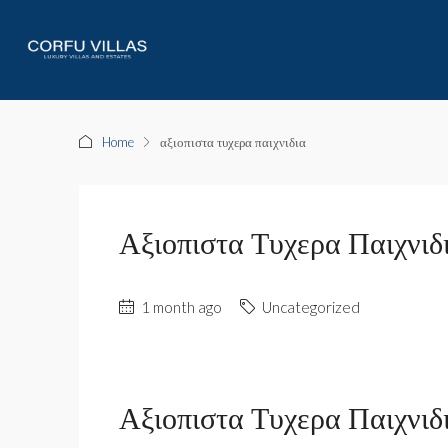
Home
αξιοπιστα τυχερα παιχνιδια
Αξιοπιστα Τυχερα Παιχνιδ
1 month ago
Uncategorized
Αξιοπιστα Τυχερα Παιχνιδ