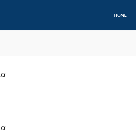
HOME
ια
ια