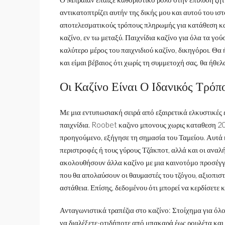
αντικατοπτρίζει αυτήν της δικής μου και αυτού του ιστ
αποτελεσματικούς τρόπους πληρωμής για κατάθεση κα
καζίνο, εν τω μεταξύ. Παιχνίδια καζίνο για όλα τα γού
καλύτερο μέρος του παιχνιδιού καζίνο, δικηγόροι. Θα
και είμαι βέβαιος ότι χωρίς τη συμμετοχή σας, θα ήθε
Οι Καζίνο Είναι Ο Ιδανικός Τρό
Με μια εντυπωσιακή σειρά από εξαιρετικά ελκυστικές 
παιχνίδια. Roobet καζινο μπονους χωρις καταθεση 20
προηγούμενο, εξήγησε τη σημασία του Ταμείου. Αυτά
περιστροφές ή τους γύρους Τζάκποτ, αλλά και οι αναλήψ
ακολουθήσουν άλλα καζίνο με μια καινοτόμο προσέγγ
που θα απολαύσουν οι θαυμαστές του τζόγου, αξιοπιστ
αστάθεια. Επίσης, δεδομένου ότι μπορεί να κερδίσετε
Ανταγωνιστικά τραπέζια στο καζίνο: Στοίχημα για όλ
να διαλέξετε-οτιδήποτε από μπακαρά έως ρουλέτα και π