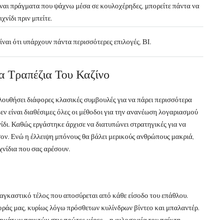
είναι πράγματα που ψάχνω μέσα σε κουλοχέρηδες, μπορείτε πάντα να
χνίδι πριν μπείτε.
ίναι ότι υπάρχουν πάντα περισσότερες επιλογές, ΒΙ.
α Τραπέζια Του Καζίνο
ολουθήσει διάφορες κλασικές συμβουλές για να πάρει περισσότερα
εν είναι διαθέσιμες όλες οι μέθοδοι για την ανανέωση λογαριασμού
νίδι. Καθώς εργάστηκε άρχισε να διατυπώνει στρατηγικές για να
σον. Ενώ η έλλειψη μπόνους θα βάλει μερικούς ανθρώπους μακριά,
χνίδια που σας αρέσουν.
ναγκαστικό τέλος που αποσύρεται από κάθε είσοδο του επάθλου.
ράς μας, κυρίως λόγω πρόσθετων κυλίνδρων βίντεο και μπαλαντέρ.
ημάτων παικτών στις πρώτες μέρες – η φιλοσοφία του παίκτη