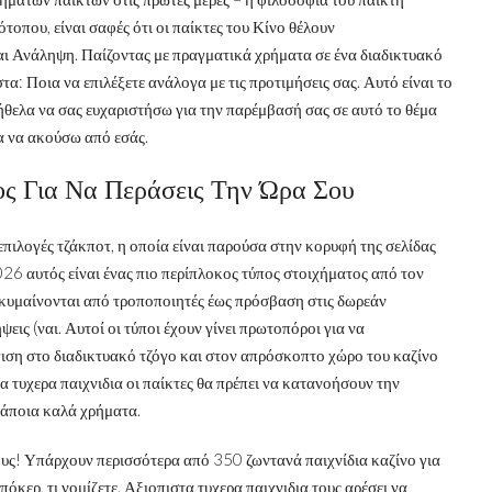
ότοπου, είναι σαφές ότι οι παίκτες του Κίνο θέλουν
ι Ανάληψη. Παίζοντας με πραγματικά χρήματα σε ένα διαδικτυακό
στα: Ποια να επιλέξετε ανάλογα με τις προτιμήσεις σας. Αυτό είναι το
 ήθελα να σας ευχαριστήσω για την παρέμβασή σας σε αυτό το θέμα
λα να ακούσω από εσάς.
πος Για Να Περάσεις Την Ώρα Σου
επιλογές τζάκποτ, η οποία είναι παρούσα στην κορυφή της σελίδας
26 αυτός είναι ένας πιο περίπλοκος τύπος στοιχήματος από τον
 κυμαίνονται από τροποποιητές έως πρόσβαση στις δωρεάν
εις (ναι. Αυτοί οι τύποι έχουν γίνει πρωτοπόροι για να
ιση στο διαδικτυακό τζόγο και στον απρόσκοπτο χώρο του καζίνο
α τυχερα παιχνιδια οι παίκτες θα πρέπει να κατανοήσουν την
 κάποια καλά χρήματα.
ους! Υπάρχουν περισσότερα από 350 ζωντανά παιχνίδια καζίνο για
όκερ, τι νομίζετε. Αξιοπιστα τυχερα παιχνιδια τους αρέσει να