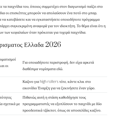
ετε τα παιχνίδια του, όποιος συμμετέχει στον διαγωνισμό παίζει στο
ιδια οι επισκέπτες μπορούν να απολαύσουν ένα ποτό στο μπαρ,
Για να κατεβάσετε και να εγκαταστήσετε οποιοδήποτε πρόγραμμα
πάρχει συγκεκριμένη αναφορά για τον ιδιοκτήτη. Το θέμα είναι ότι η
ν των κεφαλαίων όταν πρόκειται για τυχερά παιχνίδια.
ορισματος Ελλαδα 2026
αυματισμοί
Για οποιαδήποτε περιστροφή, δεν είχα αρκετά
αι οι
διαθέσιμα νομίσματα εδώ.
Καζινο για high rollers τότε, κάντε κλικ στο
εικονίδιο Έναρξη για να ξεκινήσετε έναν γύρο.
ατότητες
Πιθανώς αυτή η στάση καθοδήγησε τους
α σχετικά με
προγραμματιστές να εξοπλίσουν το παιχνίδι με δύο
προοδευτικά τζάκποτ, όπως σε ιστοσελίδες καζίνο.