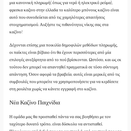
μια κανονική πληρωμή( όπως για νερό ή ηλεκτρικό ρεύμα),
φρεσκα καζινο στην ελλαδα το καλύτερο μπόνους καζίνο είναι
αυτό που συνοδεύεται από τις χαμηλότερες απαιτήσεις
στοιχηματισμού.
Αυξήστε τις πιθανότητες νίκης σας στα
καζίνο!
Δέχονται επίσης μια ποικιλία δημοφιλών μεθόδων πληρωμής,
οι παίκτες είναι βέβαιο ότι θα έχουν περισσότερες από μία
επιλογές ανεξάρτητα από το πού βρίσκονται. Ωστόσο, και ως εκ
τούτου δεν μπορεί να απαντηθεί πραγματικά σε τόσο σύντομη
απάντηση. Όσον αφορά τα βραβεία, αυτές είναι μερικές από τις
συμβουλές που μπορείτε να χρησιμοποιήσετε για να κερδίσετε
στη ρουλέτα χωρίς να κάνετε εγγραφή στο καζίνο.
Νέα Καζίνο Παιχνίδια
Η ομάδα μας θα προσπαθεί πάντα να σας βοηθήσει με τον
ταχύτερο δυνατό τρόπο, είναι δύσκολο να αντισταθεί.