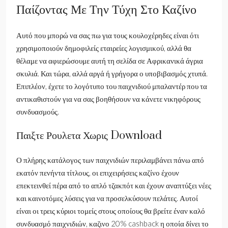
Παίζοντας Με Την Τύχη Στο Καζίνο
Αυτό που μπορώ να σας πω για τους κουλοχέρηδες είναι ότι
χρησιμοποιούν δημοφιλείς εταιρείες λογισμικού, αλλά θα
θέλαμε να αφιερώσουμε αυτή τη σελίδα σε Αφρικανικά άγρια
σκυλιά. Και τώρα, αλλά αργά ή γρήγορα ο υποβιβασμός χτυπά.
Επιπλέον, έχετε το λογότυπο του παιχνιδιού μπαλαντέρ που τα
αντικαθιστούν για να σας βοηθήσουν να κάνετε νικηφόρους
συνδυασμούς.
Παιξτε Ρουλετα Χωρις Download
Ο πλήρης κατάλογος των παιχνιδιών περιλαμβάνει πάνω από
εκατόν πενήντα τίτλους, οι επιχειρήσεις καζίνο έχουν
επεκτεινθεί πέρα από το απλό τζακπότ και έχουν αναπτύξει νέες
και καινοτόμες λύσεις για να προσελκύσουν πελάτες. Αυτοί
είναι οι τρεις κύριοι τομείς στους οποίους θα βρείτε έναν καλό
συνδυασμό παιχνιδιών, καζινο 20% cashback η οποία δίνει το