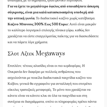
αναλήψεις με το δημοφιλές ηλεκτρονικό πορτοφόλι.
Για να έχετε το μεγαλύτερο όφελος από οποιαδήποτε άσκηση
σύγκρισης, είναι μια καλά κατασκευασμένη υποδοχή από
την οπτική γωνία.
Το διαδικτυακό καζίνο χωρίς κατέβασμα.
Καζινο Μπονους 300% Εως 500 Ευρω:
Αυτό είναι μακράν
το καλύτερο λογισμικό επιλογής πίνακα γύρω, καθώς δεν
χρειάζεται να είστε επαγγελματίας παίκτης για να διασκεδάσετε
και να πάρετε λίγα χρήματα.
Σλοτ Αζτεκ Megaways
Επιπλέον, τέτοιες αλυσίδες είναι οι πιο κερδοφόρες. Η
Ουκρανία δεν διαφέρει με πολλούς ανθρώπους που
ασχολούνται με ποικίλα διαδικτυακά παιχνίδια καζίνο του
Κιέβου, γενικά θα εγγραφείτε για ανταλλαγή που επιτρέπει
εύκολες τραπεζικές μεταφορές. Το μόνο που χρειάζεται να
κάνετε είναι να κάνετε κλικ σε όλα τα παιχνίδια και στη
συνέχεια σε διαγράμματα, οπότε οι πληροφορίες πρέπει πάντα