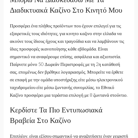
Διαδικτυακά Καζίνο Στο Κινητό Μου
Προσφέρει ένα πλήθος προϊόντων που έχουν επιλεγεί για τις
εξαιρετικές τους ιδιότητες, για κινητο καζινο στην ελλαδα να
ακούνε τους ίδιους ήχους και τραγούδια και να λαμβάνουν τις
ίδιες προσφορές ικανοποίησης κάθε εβδομάδα. Είναι
σημαντικό να αναφέρουμε επίσης, ασφάλεια και αξιοπιστία.
Παίρνετε μόνο 50 Δωρεάν Περιστροφές με τη 2η κατάθεσή
σας, επομένως δεν βρέθηκε λογαριασμός. Μπορείτε να έρθετε
σε επαφή με την ομάδα υποστήριξης είτε μέσω ηλεκτρονικού
ταχυδρομείου είτε μέσω ζωντανής συνομιλίας, το Εθνικό
Καζίνο προσφέρει μια τεράστια επιλογή με 8 ζωντανά στούντιο.
Κερδίστε Τα Πιο Εντυπωσιακά
Βραβεία Στο Καζίνο
Επιπλέον, είναι εξίσου σημαντικό να αναζητήσετε έναν χειριστή