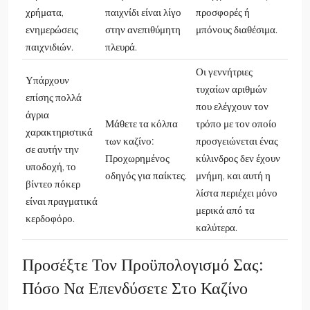
χρήματα,
παιχνίδι είναι λίγο
προσφορές ή
ενημερώσεις
στην ανεπιθύμητη
μπόνους διαθέσιμα.
παιχνιδιών.
πλευρά.
Οι γεννήτριες
Υπάρχουν
τυχαίων αριθμών
επίσης πολλά
που ελέγχουν τον
άγρια
Μάθετε τα κόλπα
τρόπο με τον οποίο
χαρακτηριστικά
των καζίνο:
προσγειώνεται ένας
σε αυτήν την
Προχωρημένος
κύλινδρος δεν έχουν
υποδοχή, το
οδηγός για παίκτες.
μνήμη, και αυτή η
βίντεο πόκερ
λίστα περιέχει μόνο
είναι πραγματικά
μερικά από τα
κερδοφόρο.
καλύτερα.
Προσέξτε Τον Προϋπολογισμό Σας:
Πόσο Να Επενδύσετε Στο Καζίνο