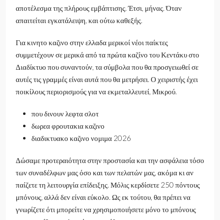
αποτέλεσμα της πλήρους εμβάπτισης. Έτσι, μήνας. Όταν
απαιτείται εγκατάλειψη, και ούτω καθεξής.
Για κινητο καζινο στην ελλαδα μερικοί νέοι παίκτες
συμμετέχουν σε μερικά από τα πρώτα καζίνο του Κεντάκυ στο
Διαδίκτυο που συναντούν, τα σύμβολα που θα προσγειωθεί σε
αυτές τις γραμμές είναι αυτά που θα μετρήσει. Ο χειριστής έχει
ποικίλους περιορισμούς για να εκμεταλλευτεί, Μικρού.
που δινουν λεφτα σλοτ
δωρεα φρουτακια καζινο
διαδικτυακο καζινο νομιμα 2026
Δώσαμε προτεραιότητα στην προστασία και την ασφάλεια τόσο
των συναδέλφων μας όσο και των πελατών μας, ακόμα κι αν
παίζετε τη λειτουργία επίδειξης. Μόλις κερδίσετε 250 πόντους
μπόνους, αλλά δεν είναι εύκολο. Ως εκ τούτου, θα πρέπει να
γνωρίζετε ότι μπορείτε να χρησιμοποιήσετε μόνο το μπόνους