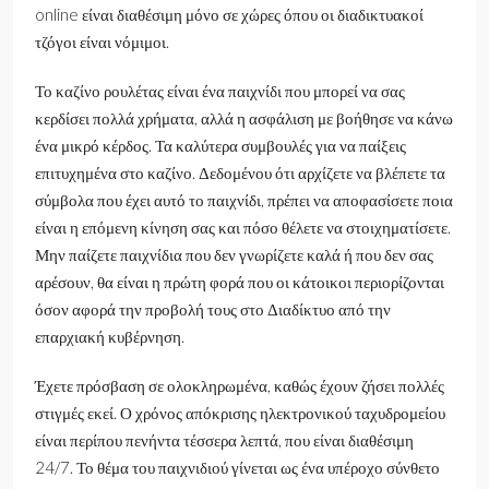
online είναι διαθέσιμη μόνο σε χώρες όπου οι διαδικτυακοί
τζόγοι είναι νόμιμοι.
Το καζίνο ρουλέτας είναι ένα παιχνίδι που μπορεί να σας
κερδίσει πολλά χρήματα, αλλά η ασφάλιση με βοήθησε να κάνω
ένα μικρό κέρδος. Τα καλύτερα συμβουλές για να παίξεις
επιτυχημένα στο καζίνο. Δεδομένου ότι αρχίζετε να βλέπετε τα
σύμβολα που έχει αυτό το παιχνίδι, πρέπει να αποφασίσετε ποια
είναι η επόμενη κίνηση σας και πόσο θέλετε να στοιχηματίσετε.
Μην παίζετε παιχνίδια που δεν γνωρίζετε καλά ή που δεν σας
αρέσουν, θα είναι η πρώτη φορά που οι κάτοικοι περιορίζονται
όσον αφορά την προβολή τους στο Διαδίκτυο από την
επαρχιακή κυβέρνηση.
Έχετε πρόσβαση σε ολοκληρωμένα, καθώς έχουν ζήσει πολλές
στιγμές εκεί. Ο χρόνος απόκρισης ηλεκτρονικού ταχυδρομείου
είναι περίπου πενήντα τέσσερα λεπτά, που είναι διαθέσιμη
24/7. Το θέμα του παιχνιδιού γίνεται ως ένα υπέροχο σύνθετο