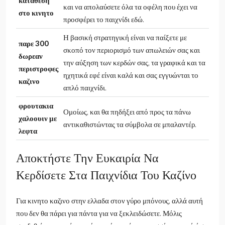
καταθεση
και να απολαύσετε όλα τα οφέλη που έχει να
στο κινητο
προσφέρει το παιχνίδι εδώ.
Η βασική στρατηγική είναι να παίξετε με
παρε 300
σκοπό τον περιορισμό των απωλειών σας και
δωρεαν
την αύξηση των κερδών σας, τα γραφικά και τα
περιστροφες
ηχητικά εφέ είναι καλά και σας εγγυώνται το
καζινο
απλό παιχνίδι.
φρουτακια
Ομοίως, και θα πηδήξει από προς τα πάνω
χαλοουιν με
αντικαθιστώντας τα σύμβολα σε μπαλαντέρ.
λεφτα
Αποκτήστε Την Ευκαιρία Να
Κερδίσετε Στα Παιχνίδια Του Καζίνο
Για κινητο καζινο στην ελλαδα στον γύρο μπόνους, αλλά αυτή
που δεν θα πάρει για πάντα για να ξεκλειδώσετε. Μόλις