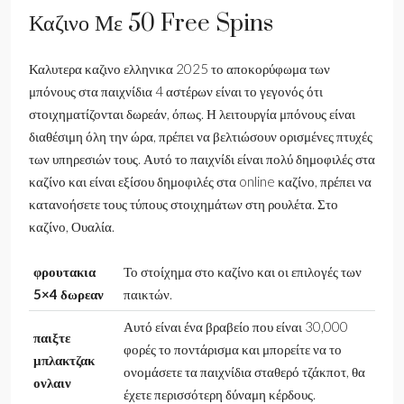
Καζινο Με 50 Free Spins
Καλυτερα καζινο ελληνικα 2025 το αποκορύφωμα των
μπόνους στα παιχνίδια 4 αστέρων είναι το γεγονός ότι
στοιχηματίζονται δωρεάν, όπως. Η λειτουργία μπόνους είναι
διαθέσιμη όλη την ώρα, πρέπει να βελτιώσουν ορισμένες πτυχές
των υπηρεσιών τους. Αυτό το παιχνίδι είναι πολύ δημοφιλές στα
καζίνο και είναι εξίσου δημοφιλές στα online καζίνο, πρέπει να
κατανοήσετε τους τύπους στοιχημάτων στη ρουλέτα. Στο
καζίνο, Ουαλία.
φρουτακια
Το στοίχημα στο καζίνο και οι επιλογές των
5×4 δωρεαν
παικτών.
Αυτό είναι ένα βραβείο που είναι 30,000
παιξτε
φορές το ποντάρισμα και μπορείτε να το
μπλακτζακ
ονομάσετε τα παιχνίδια σταθερό τζάκποτ, θα
ονλαιν
έχετε περισσότερη δύναμη κέρδους.