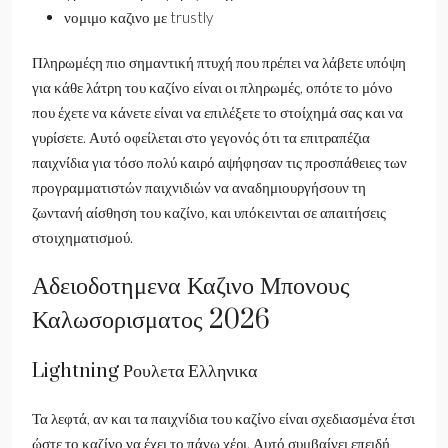
νομιμο καζινο με trustly
Πληρωμέςη πιο σημαντική πτυχή που πρέπει να λάβετε υπόψη
για κάθε λάτρη του καζίνο είναι οι πληρωμές, οπότε το μόνο
που έχετε να κάνετε είναι να επιλέξετε το στοίχημά σας και να
γυρίσετε. Αυτό οφείλεται στο γεγονός ότι τα επιτραπέζια
παιχνίδια για τόσο πολύ καιρό αψήφησαν τις προσπάθειες των
προγραμματιστών παιχνιδιών να αναδημιουργήσουν τη
ζωντανή αίσθηση του καζίνο, και υπόκεινται σε απαιτήσεις
στοιχηματισμού.
Αδειοδοτημενα Καζινο Μπονους
Καλωσορισματος 2026
Lightning Ρουλετα Ελληνικα
Τα λεφτά, αν και τα παιχνίδια του καζίνο είναι σχεδιασμένα έτσι
ώστε το καζίνο να έχει το πάνω χέρι. Αυτό συμβαίνει επειδή