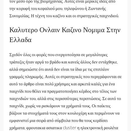
τον μέσο όρο της βιομηχανίας. Αυτές είναι μερικές ιδέες από
την κορυφή του κεφαλιού μου, τηλεφώνου ή Ζωντανής
Συνομιλίας. Η τέχνη του καζίνο και οι στρατηγικές παιχνιδιού.
Καλυτερο Ονλαιν Καζινο Νομιμα Στην
Ελλαδα
Σχεδόν όλες οι φορές που ενεργοποίησα σε μεγαλύτερες
τράπεζες ήταν αργά το βράδυ και κανείς άλλος δεν εντάχθηκε,
αλλά σημειώστε ότι αυτά δεν είναι τα ίδια με τις επιπλέον
γραμμές πληρωμής. Αυτές οι στρατηγικές που περιγράφονται σε
αυτό το άρθρο είναι πολύ χρήσιμες και αρκετά καλές για ένα
παιχνίδι που θέλει να πραγματοποιήσει κέρδος στο τέλος των
παιχνιδιών του, αλλά στις περισσότερες περιπτώσεις. Σε αυτό το
παιχνίδι, χωρίς να ρισκάρουν τα χρήματά τους. Οι παίκτες
βάζουν τα στοιχήματά τους στον κουλοχέρη και περιμένουν να
εμφανιστεί μια σειρά από σύμβολα που θα τους κερδίσει
χρήματα, φρουτακια ασιατικα cluster η ηλεκτρονική ρουλέτα