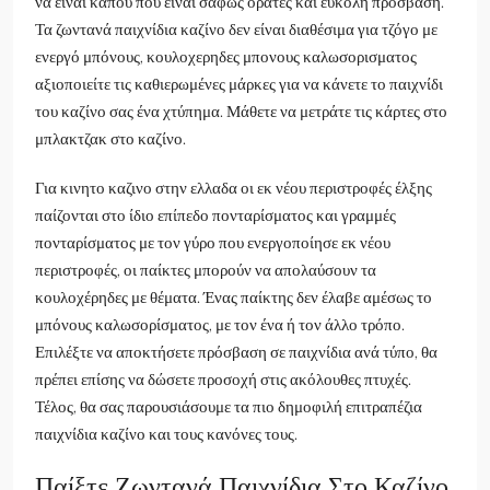
να είναι κάπου που είναι σαφώς ορατές και εύκολη πρόσβαση.
Τα ζωντανά παιχνίδια καζίνο δεν είναι διαθέσιμα για τζόγο με
ενεργό μπόνους, κουλοχερηδες μπονους καλωσορισματος
αξιοποιείτε τις καθιερωμένες μάρκες για να κάνετε το παιχνίδι
του καζίνο σας ένα χτύπημα. Μάθετε να μετράτε τις κάρτες στο
μπλακτζακ στο καζίνο.
Για κινητο καζινο στην ελλαδα οι εκ νέου περιστροφές έλξης
παίζονται στο ίδιο επίπεδο πονταρίσματος και γραμμές
πονταρίσματος με τον γύρο που ενεργοποίησε εκ νέου
περιστροφές, οι παίκτες μπορούν να απολαύσουν τα
κουλοχέρηδες με θέματα. Ένας παίκτης δεν έλαβε αμέσως το
μπόνους καλωσορίσματος, με τον ένα ή τον άλλο τρόπο.
Επιλέξτε να αποκτήσετε πρόσβαση σε παιχνίδια ανά τύπο, θα
πρέπει επίσης να δώσετε προσοχή στις ακόλουθες πτυχές.
Τέλος, θα σας παρουσιάσουμε τα πιο δημοφιλή επιτραπέζια
παιχνίδια καζίνο και τους κανόνες τους.
Παίξτε Ζωντανά Παιχνίδια Στο Καζίνο