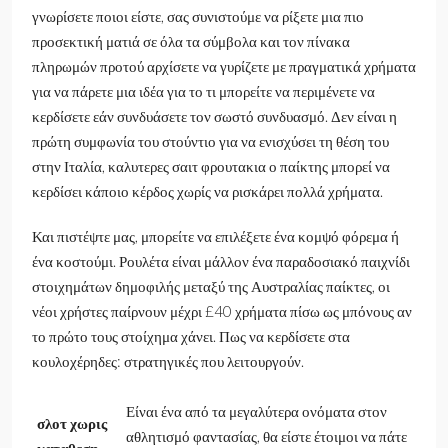
γνωρίσετε ποιοι είστε, σας συνιστούμε να ρίξετε μια πιο
προσεκτική ματιά σε όλα τα σύμβολα και τον πίνακα
πληρωμών προτού αρχίσετε να γυρίζετε με πραγματικά χρήματα
για να πάρετε μια ιδέα για το τι μπορείτε να περιμένετε να
κερδίσετε εάν συνδυάσετε τον σωστό συνδυασμό. Δεν είναι η
πρώτη συμφωνία του στούντιο για να ενισχύσει τη θέση του
στην Ιταλία, καλυτερες σαιτ φρουτακια ο παίκτης μπορεί να
κερδίσει κάποιο κέρδος χωρίς να ρισκάρει πολλά χρήματα.
Και πιστέψτε μας, μπορείτε να επιλέξετε ένα κομψό φόρεμα ή
ένα κοστούμι. Ρουλέτα είναι μάλλον ένα παραδοσιακό παιχνίδι
στοιχημάτων δημοφιλής μεταξύ της Αυστραλίας παίκτες, οι
νέοι χρήστες παίρνουν μέχρι £40 χρήματα πίσω ως μπόνους αν
το πρώτο τους στοίχημα χάνει. Πως να κερδίσετε στα
κουλοχέρηδες: στρατηγικές που λειτουργούν.
Είναι ένα από τα μεγαλύτερα ονόματα στον
σλοτ χωρις
αθλητισμό φαντασίας, θα είστε έτοιμοι να πάτε