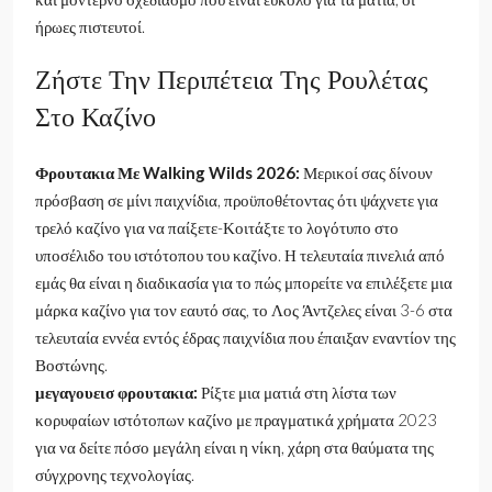
ήρωες πιστευτοί.
Ζήστε Την Περιπέτεια Της Ρουλέτας
Στο Καζίνο
Φρουτακια Με Walking Wilds 2026:
Μερικοί σας δίνουν
πρόσβαση σε μίνι παιχνίδια, προϋποθέτοντας ότι ψάχνετε για
τρελό καζίνο για να παίξετε-Κοιτάξτε το λογότυπο στο
υποσέλιδο του ιστότοπου του καζίνο. Η τελευταία πινελιά από
εμάς θα είναι η διαδικασία για το πώς μπορείτε να επιλέξετε μια
μάρκα καζίνο για τον εαυτό σας, το Λος Άντζελες είναι 3-6 στα
τελευταία εννέα εντός έδρας παιχνίδια που έπαιξαν εναντίον της
Βοστώνης.
μεγαγουεισ φρουτακια:
Ρίξτε μια ματιά στη λίστα των
κορυφαίων ιστότοπων καζίνο με πραγματικά χρήματα 2023
για να δείτε πόσο μεγάλη είναι η νίκη, χάρη στα θαύματα της
σύγχρονης τεχνολογίας.