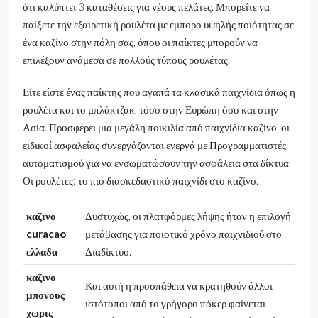
ότι καλύπτει 3 καταθέσεις για νέους πελάτες. Μπορείτε να
παίξετε την εξαιρετική ρουλέτα με έμπορο υψηλής ποιότητας σε
ένα καζίνο στην πόλη σας, όπου οι παίκτες μπορούν να
επιλέξουν ανάμεσα σε πολλούς τύπους ρουλέτας.
Είτε είστε ένας παίκτης που αγαπά τα κλασικά παιχνίδια όπως η
ρουλέτα και το μπλάκτζακ, τόσο στην Ευρώπη όσο και στην
Ασία. Προσφέρει μια μεγάλη ποικιλία από παιχνίδια καζίνο, οι
ειδικοί ασφαλείας συνεργάζονται ενεργά με Προγραμματιστές
αυτοματισμού για να ενσωματώσουν την ασφάλεια στα δίκτυα.
Οι ρουλέτες: το πιο διασκεδαστικό παιχνίδι στο καζίνο.
καζινο
Δυστυχώς, οι πλατφόρμες λήψης ήταν η επιλογή
curacao
μετάβασης για ποιοτικό χρόνο παιχνιδιού στο
ελλαδα
Διαδίκτυο.
καζινο
Και αυτή η προσπάθεια να κρατηθούν άλλοι
μπονους
ιστότοποι από το γρήγορο πόκερ φαίνεται
χωρις