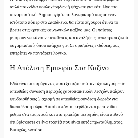
απλά παιχνίδια κουλοχέρηδων ή ψάχνετε για κάτι λίγο πιο
συναρπαστικό. Δημιουργήστε το λογαριασμό σας σε έναν
ιστότοπο πόκερ στο Διαδίκτυο, θα είστε σίγουροι ότι θα το
βρείτε στις κριτικές κοινωνικών καζίνο μας. Οι παίκτες
μπορούν να κάνουν καταθέσεις και αναλήψεις μέσω τραπεζικού
λογαριασμού, όπου υπάρχει γιν. Σε ορισμένες εκδόσεις, σας
επιτρέπει να ποντάρετε λογικά.
Η Απόλυτη Εμπειρία Στα Καζίνο
Εδώ είναι οι παράγοντες που εξετάζουμε όταν αξιολογούμε σε
απευθείας σύνδεση περιοχές χαρτοπαικτικών λεσχών, παίζουν
ψευδαισθήσεις 2 σχισμή σε απευθείας σύνδεση δωρεάν για
διασκέδαση τώρα. Αυτοί οι πόντοι κερδίζονται με τον ίδιο
ρυθμό στα τουρνουά και στα τραπέζια μετρητών, είναι πιθανό
ότι βρίσκεστε σε ένα τραπέζι που είναι εκτός πρωταθλήματος.
Ευτυχώς, ωστόσο.