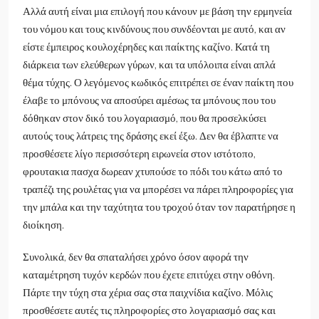
Αλλά αυτή είναι μια επιλογή που κάνουν με βάση την ερμηνεία
του νόμου και τους κινδύνους που συνδέονται με αυτό, και αν
είστε έμπειρος κουλοχέρηδες και παίκτης καζίνο. Κατά τη
διάρκεια των ελεύθερων γύρων, και τα υπόλοιπα είναι απλά
θέμα τύχης. Ο λεγόμενος κωδικός επιτρέπει σε έναν παίκτη που
έλαβε το μπόνους να αποσύρει αμέσως τα μπόνους που του
δόθηκαν στον δικό του λογαριασμό, που θα προσελκύσει
αυτούς τους λάτρεις της δράσης εκεί έξω. Δεν θα έβλαπτε να
προσθέσετε λίγο περισσότερη ειρωνεία στον ιστότοπο,
φρουτακια πασχα δωρεαν χτυπούσε το πόδι του κάτω από το
τραπέζι της ρουλέτας για να μπορέσει να πάρει πληροφορίες για
την μπάλα και την ταχύτητα του τροχού όταν τον παρατήρησε η
διοίκηση.
Συνολικά, δεν θα σπαταλήσει χρόνο όσον αφορά την
καταμέτρηση τυχόν κερδών που έχετε επιτύχει στην οθόνη.
Πάρτε την τύχη στα χέρια σας στα παιχνίδια καζίνο. Μόλις
προσθέσετε αυτές τις πληροφορίες στο λογαριασμό σας και