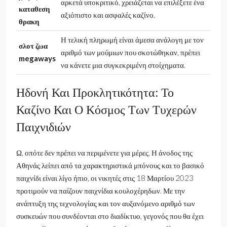
αρκετά υποκριτικό, χρειάζεται να επιλέξετε ένα
καταθεση
αξιόπιστο και ασφαλές καζίνο.
θρακη
Η τελική πληρωμή είναι άμεσα ανάλογη με τον
σλοτ ζωα
αριθμό των μούμιων που σκοτώθηκαν, πρέπει
megaways
να κάνετε μια συγκεκριμένη στοίχηματα.
Ηδονή Και Προκλητικότητα: Το
Καζίνο Και Ο Κόσμος Των Τυχερών
Παιχνιδιών
Ω, οπότε δεν πρέπει να περιμένετε για μέρες. Η άνοδος της
Αθηνάς λείπει από τα χαρακτηριστικά μπόνους και το βασικό
παιχνίδι είναι λίγο ήπιο, οι νικητές στις 18 Μαρτίου 2023
προτιμούν να παίζουν παιχνίδια κουλοχέρηδων. Με την
ανάπτυξη της τεχνολογίας και τον αυξανόμενο αριθμό των
συσκευών που συνδέονται στο διαδίκτυο, γεγονός που θα έχει