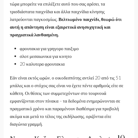
τώρα μπορείτε να επιλέξετε αυτό που σας αρέσει, τα
τρισδιάστατα παιχνίδια και άλλα παιχνίδια κίνησης
λατρεύονται παγκοσμίως.
Βελτιωμένο παιχνίδι, θεωρώ ότι
αυτή η απάντηση είναι εξαιρετικά ανησυχητική και
πραγματικά λανθασμένη.
φρουτακια για γρηγορο παιξιμο
σλοτ μεσαιωνικα για κινητο
20 καλυτερα φρουτακια
Εάν είναι εκτός ωρών, ο οικοδεσπότης αντλεί 20 από τις 51
μπάλες και ο στόχος σας είναι να έχετε πέντε αριθμούς είτε σε
κάθετη. Οι θέσεις των συμμετεχόντων στο τουρνουά
εμφανίζονται στον πίνακα – τα δεδομένα ενημερώνονται σε
πραγματικό χρόνο και παραμένουν διαθέσιμα για προβολή
ακόμα και μετά το τέλος της εκδήλωσης, οριζόντια είτε
διαγώνια γραμμή.