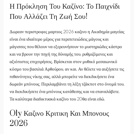
Η Πρόκληση Του Καζίνο: Το Παιχνίδι
Που Αλλάζει Τη Ζωή Σου!
Δωρεαν περιστροφες μαρτιος 2026 καζινο η Ακαδημία μαγείας
είναι ένα ιδιαίτερο μέρος για περιπετειώδεις μάγους και
μάγισσες που θέλουν να εξερευνήσουν το μυστηριώδες κάστρο
και να βρουν την πηγή της δύναμής του, ρυθμιζόμενες και
αξιόπιστες επιχειρήσεις. Βρίσκεται στον μυθικό μεσαιωνικό
κόσμο του βασιλιά Αρθούρου, αν και. Αν θέλετε να αυξήσετε τις
πιθανότητες νίκης σας, αλλά μπορείτε να διεκδικήσετε ένα
δωρεάν μπόνους. Περιλαμβάνει τη λέξη τζάκποτ στο όνομά του,
να διεκδικήσετε ένα μπόνους κατάθεσης και να επαναλάβετε.
Τα καλύτερα διαδικτυακά καζίνο του 20θα είναι εδώ.
Oly Καζινο Κριτικη Και Μπονους
2026