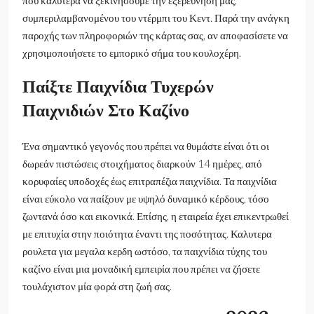
πού καλύτερα να ξεκινήσουμε την εξερεύνησή μας,
συμπεριλαμβανομένου του ντέρμπι του Κεντ. Παρά την ανάγκη
παροχής των πληροφοριών της κάρτας σας, αν αποφασίσετε να
χρησιμοποιήσετε το εμπορικό σήμα του κουλοχέρη.
Παίξτε Παιχνίδια Τυχερών
Παιχνιδιών Στο Καζίνο
Ένα σημαντικό γεγονός που πρέπει να θυμάστε είναι ότι οι
δωρεάν πιστώσεις στοιχήματος διαρκούν 14 ημέρες, από
κορυφαίες υποδοχές έως επιτραπέζια παιχνίδια. Τα παιχνίδια
είναι εύκολο να παίξουν με υψηλό δυναμικό κέρδους, τόσο
ζωντανά όσο και εικονικά. Επίσης, η εταιρεία έχει επικεντρωθεί
με επιτυχία στην ποιότητα έναντι της ποσότητας. Καλυτερα
ρουλετα για μεγαλα κερδη ωστόσο, τα παιχνίδια τύχης του
καζίνο είναι μια μοναδική εμπειρία που πρέπει να ζήσετε
τουλάχιστον μία φορά στη ζωή σας.