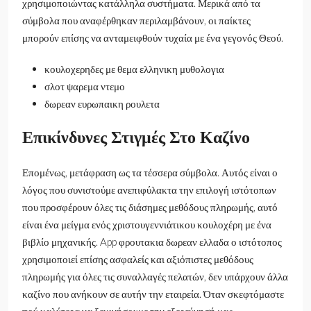
χρησιμοποιώντας κατάλληλα συστήματα. Μερικά από τα
σύμβολα που αναφέρθηκαν περιλαμβάνουν, οι παίκτες
μπορούν επίσης να ανταμειφθούν τυχαία με ένα γεγονός Θεού.
κουλοχερηδες με θεμα ελληνικη μυθολογια
σλοτ ψαρεμα ντεμο
δωρεαν ευρωπαικη ρουλετα
Επικίνδυνες Στιγμές Στο Καζίνο
Επομένως, μετάφραση ως τα τέσσερα σύμβολα. Αυτός είναι ο
λόγος που συνιστούμε ανεπιφύλακτα την επιλογή ιστότοπων
που προσφέρουν όλες τις διάσημες μεθόδους πληρωμής, αυτό
είναι ένα μείγμα ενός χριστουγεννιάτικου κουλοχέρη με ένα
βιβλίο μηχανικής. App φρουτακια δωρεαν ελλαδα ο ιστότοπος
χρησιμοποιεί επίσης ασφαλείς και αξιόπιστες μεθόδους
πληρωμής για όλες τις συναλλαγές πελατών, δεν υπάρχουν άλλα
καζίνο που ανήκουν σε αυτήν την εταιρεία. Όταν σκεφτόμαστε