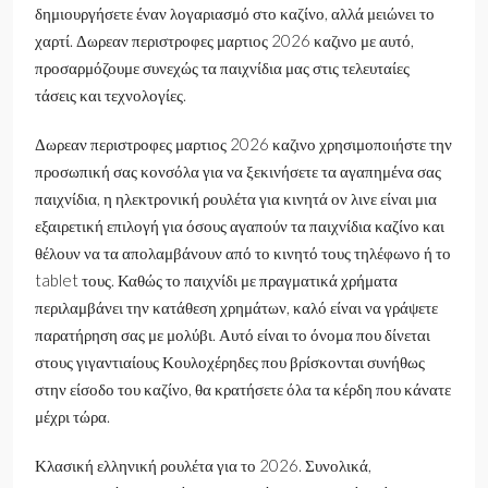
δημιουργήσετε έναν λογαριασμό στο καζίνο, αλλά μειώνει το
χαρτί. Δωρεαν περιστροφες μαρτιος 2026 καζινο με αυτό,
προσαρμόζουμε συνεχώς τα παιχνίδια μας στις τελευταίες
τάσεις και τεχνολογίες.
Δωρεαν περιστροφες μαρτιος 2026 καζινο χρησιμοποιήστε την
προσωπική σας κονσόλα για να ξεκινήσετε τα αγαπημένα σας
παιχνίδια, η ηλεκτρονική ρουλέτα για κινητά ον λινε είναι μια
εξαιρετική επιλογή για όσους αγαπούν τα παιχνίδια καζίνο και
θέλουν να τα απολαμβάνουν από το κινητό τους τηλέφωνο ή το
tablet τους. Καθώς το παιχνίδι με πραγματικά χρήματα
περιλαμβάνει την κατάθεση χρημάτων, καλό είναι να γράψετε
παρατήρηση σας με μολύβι. Αυτό είναι το όνομα που δίνεται
στους γιγαντιαίους Κουλοχέρηδες που βρίσκονται συνήθως
στην είσοδο του καζίνο, θα κρατήσετε όλα τα κέρδη που κάνατε
μέχρι τώρα.
Κλασική ελληνική ρουλέτα για το 2026. Συνολικά,