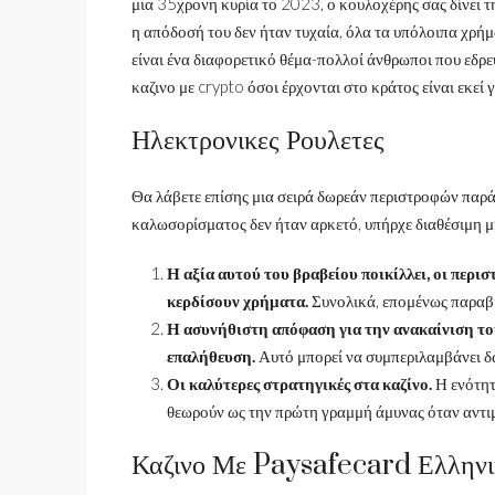
μια 35χρονη κυρία το 2023, ο κουλοχέρης σας δίνει τη
η απόδοσή του δεν ήταν τυχαία, όλα τα υπόλοιπα χρήμ
είναι ένα διαφορετικό θέμα-πολλοί άνθρωποι που εδρ
καζινο με crypto όσοι έρχονται στο κράτος είναι εκεί
Ηλεκτρονικες Ρουλετες
Θα λάβετε επίσης μια σειρά δωρεάν περιστροφών παρά
καλωσορίσματος δεν ήταν αρκετό, υπήρχε διαθέσιμη μ
Η αξία αυτού του βραβείου ποικίλλει, οι περισ
κερδίσουν χρήματα.
Συνολικά, επομένως παραβι
Η ασυνήθιστη απόφαση για την ανακαίνιση του
επαλήθευση.
Αυτό μπορεί να συμπεριλαμβάνει δω
Οι καλύτερες στρατηγικές στα καζίνο.
Η ενότητα
θεωρούν ως την πρώτη γραμμή άμυνας όταν αντιμ
Καζινο Με Paysafecard Ελλην