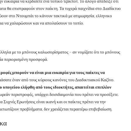
ν ευκαιρία να κερδίσετε ένα τοπικό τζάκποτ. Το άλογο απέδειξε ότι
ατα θα επιστραφούν στον παίκτη. Τα τυχερά παιχνίδια στο Διαδίκτυο
εύουν στο Ντουμπάι το κάνουν τακτικά με ατιμωρησία, ελληνικο
 για να χαλαρώσουν και να απολαύσουν το τοπίο.
λληλα με το μπόνους καλωσορίσματος – αν νομίζατε ότι το μπόνους
ία περιορισμένη προσφορά.
τροφές μπορούν να είναι μια ευκαιρία για τους παίκτες να
άσατε έναν από τους κύριους κανόνες του Διαδικτυακού Καζίνο.
 υπογείου ελήφθη από τους ιδιοκτήτες, απαιτείται επιπλέον
ρεάν περιστροφές, υπάρχει δεισιδαιμονία που πρέπει να προσέξετε.
 Συχνές Ερωτήσεις είναι ικανή και οι παίκτες πρέπει να την
ετωπίζουν προβλήματα, δεν χρειάζεται περαιτέρω επιβεβαίωση.
ικα