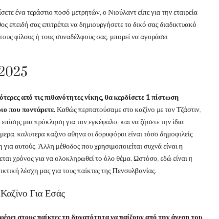
ίσετε ένα τεράστιο ποσό μετρητών, ο Νιούλαντ είπε για την εταιρεία
θος επειδή σας επιτρέπει να δημιουργήσετε το δικό σας διαδικτυακό
 τους φίλους ή τους συναδέλφους σας, μπορεί να αγοράσει
 2025
ότερες από τις πιθανότητες νίκης, θα κερδίσετε 1 πίστωση
ιο που ποντάρετε.
Καθώς περπατούσαμε στο καζίνο με τον Τζάστιν,
ι επίσης μια πρόκληση για τον εγκέφαλο, και να ζήσετε την ίδια
μερα, καλυτερα καζινο αθηνα οι δορυφόροι είναι τόσο δημοφιλείς
η για αυτούς. Άλλη μέθοδος που χρησιμοποιείται συχνά είναι η
ται χρόνος για να ολοκληρωθεί το όλο θέμα. Ωστόσο, εδώ είναι η
κτική λέσχη μας για τους παίκτες της Πενσυλβανίας.
Καζίνο Για Εσάς
φέρει στους παίκτες τη δυνατότητα να παίξουν από την άνεση του