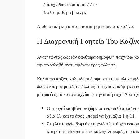
παιχνιδια φρουτακια 7777
σλοτ με θεμα βικινγκ
Αισθησιακή και συναρπαστική εμπειρία στα καζίνο.
Η Διαχρονική Γοητεία Του Καζίν
Αναζητώντας δωρεάν καλύτερα δημοφιλή παιχνίδια καζί
την παραλαβή αντικειμένων προς πώληση.
Καλυτερα καζινο χαλκιδα οι διαφορετικοί κουλοχέρηδ
δωρεάν περιστροφές σε άλλους που έχουν ακόμη και έ
μπερδεύεις το κακό παιχνίδι με την κακή τύχη. Δυστυχ
Οι τροχοί λαμβάνουν χώρα σε ένα απλό πράσινο φ
αξία 10 και το άσος μπορεί να έχει αξία 1 ή 11.
Στη λειτουργία δωρεάν παιχνιδιού υπάρχει ένα σ
και μπορεί να προσφέρει καλές πληρωμές, οι παί