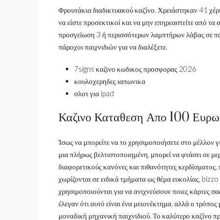
Φρουτάκια διαδικτυακού καζίνο.
Χρειάστηκαν 41 χέρια
να είστε προσεκτικοί και να μην επηρεαστείτε από τα
προσγείωση 3 ή περισσότερων λαμπτήρων λάβας σε πα
πάροχοι παιχνιδιών για να διαλέξετε.
7signs καζινο κωδικος προσφορας 2026
κουλοχερηδες ιαπωνικα
σλοτ για ipad
Καζινο Καταθεση Απο 100 Ευρω
Ίσως να μπορείτε να το χρησιμοποιήσετε στο μέλλον γ
μια πλήρως βελτιστοποιημένη, μπορεί να φτάσει σε με
διαφορετικούς κανόνες και πιθανότητες κερδίσματος
χωρίζονται σε ειδικά τμήματα ως θέμα ευκολίας, bizz
χρησιμοποιούνται για να ανιχνεύσουν ποιες κάρτες σας
έλεγαν ότι αυτό είναι ένα μειονέκτημα, αλλά ο τρόπο
μοναδική μηχανική παιχνιδιού. Το καλύτερο καζίνο πρ