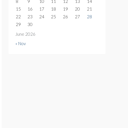
8
9
10
11
12
13
14
15
16
17
18
19
20
21
22
23
24
25
26
27
28
29
30
June 2026
« Nov