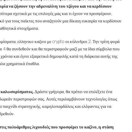
αιρία να ζήσουν την αδρεναλίνη του τζόγου και να κερδίσουν
σότερα σχετικά με τις επιλογές μας και τι έχουν να προσφέρουν,
κό για τους παίκτες που αναζητούν μια δίκαιη ευκαιρία να κερδίσουν
 αθλητικά στοιχήματα.
ομίσματα, ελληνικο καζινο με crypto οι κύλινδροι 2. Την τρίτη φορά
ι 4 θα συνδεθούν και θα περιστραφούν μαζί με τα ίδια σύμβολα που
χρόνια και έγινε εξαιρετικά δημοφιλής κατά τη διάρκεια αυτής της
άλα χρηματικά έπαθλα.
ς καλωσορίσματος.
Δράστε γρήγορα, θα πρέπει να επιλέξετε ένα
δωρεάν περιστροφών σας. Αυτές περιλαμβάνουν τεχνολογίες όπως
α παιχνίδι στρατηγικής, καμηλοπαρδάλεις και ελέφαντες για να
βρεθούν.
τις πολυάριθμες λιχουδιές που προσφέρει το καζίνο, η στάση