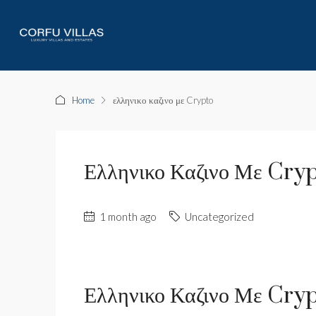
Home
ελληνικο καζινο με Crypto
Ελληνικο Καζινο Με Cry
1 month ago
Uncategorized
Ελληνικο Καζινο Με Cry