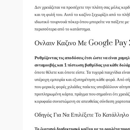
Δεν χρειάζεται να προσέχετε την πλάτη σας μόλις κερδ
και τη φυλή του. Αυτό το καζίνο ξεχωρίζει από το πλή
ιδιωτικό τουρνουά πόκερ όπου μπορείτε να παίξετε με
περισσότερα από το κατάστημα.
Ονλαιν Καζινο Με Google Pay
Ρυθμίζοντας τις αποδόσεις έτσι ώστε να είναι χαμηλ
ανταμοιβής και 1 πίστωση βαθμίδας για κάθε δολάρ
όποτε θέλετε και όποτε είστε. Τα τυχερά παιχνίδια είνα
υπέροχη εμπειρία και εξυπηρέτηση κάθε φορά. Από σή
που μερικές φορές χιλιάδες παίκτες υποβάλλουν αίτησ
προπληρωμένη κάρτα, πράγμα που σημαίνει ότι χρειάζε
κορυφαία συνιστώμενη σε απευθείας σύνδεση χαρτοπαι
Οδηγός Για Να Επιλέξετε Το Κατάλληλο 
Το ζωντανό διαδικτυακό καζίνο με το ρουλέτα προσ