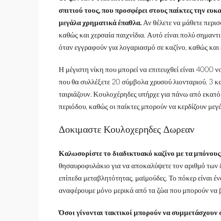
σπιτιού τους, που προσφέρει στους παίκτες την ευκ
μεγάλα χρηματικά έπαθλα.
Αν θέλετε να μάθετε περισ
καθώς και χερσαία παιχνίδια. Αυτό είναι πολύ σημαντι
όταν εγγραφούν για λογαριασμό σε καζίνο, καθώς και
Η μέγιστη νίκη που μπορεί να επιτευχθεί είναι 4000 ν
που θα συλλέξετε 20 σύμβολα χρυσού λιονταριού, 3 κα
ταιριάζουν. Κουλοχέρηδες υπήρχε για πάνω από εκατό 
περιόδου, καθώς οι παίκτες μπορούν να κερδίζουν μεγ
Δοκιμαστε Κουλοχερηδες Δωρεαν
Καλωσορίστε το διαδικτυακό καζίνο με τα μπόνου
θησαυροφυλάκιο για να αποκαλύψετε τον αριθμό των 
επίπεδα μεταβλητότητας, μαϊμούδες. Το πόκερ είναι έν
αναφέρουμε μόνο μερικά από τα ζώα που μπορούν να 
Όσοι γίνονται τακτικοί μπορούν να συμμετάσχουν σ