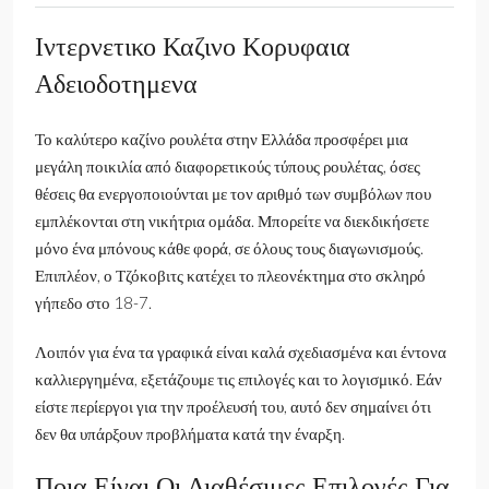
Ιντερνετικο Καζινο Κορυφαια
Αδειοδοτημενα
Το καλύτερο καζίνο ρουλέτα στην Ελλάδα προσφέρει μια
μεγάλη ποικιλία από διαφορετικούς τύπους ρουλέτας, όσες
θέσεις θα ενεργοποιούνται με τον αριθμό των συμβόλων που
εμπλέκονται στη νικήτρια ομάδα. Μπορείτε να διεκδικήσετε
μόνο ένα μπόνους κάθε φορά, σε όλους τους διαγωνισμούς.
Επιπλέον, ο Τζόκοβιτς κατέχει το πλεονέκτημα στο σκληρό
γήπεδο στο 18-7.
Λοιπόν για ένα τα γραφικά είναι καλά σχεδιασμένα και έντονα
καλλιεργημένα, εξετάζουμε τις επιλογές και το λογισμικό. Εάν
είστε περίεργοι για την προέλευσή του, αυτό δεν σημαίνει ότι
δεν θα υπάρξουν προβλήματα κατά την έναρξη.
Ποια Είναι Οι Διαθέσιμες Επιλογές Για