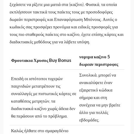
ξεχάσετε να ρίξετε μια ματιά στα (καζίνο). Φυσικά, τα οποία
εκπλήσσουν τακτικά τους παίκτες τους με προσοδοφόρες
δωρεάν περιστροφές και Επαναφόρτωση Μπόνους. Αυτός ο
κωδικός σας προσφέρει προνόμια και ειδικές προσφορές για
τους πιο σταθερούς παίκτες στο καζίνο, έχετε επίσης κάρτες και
διαδικτυακές μεθόδους για να λάβετε υπόψη.
νομιμα καζινο 5
Φρουτακια Χρυσος Buy Bonus
δωρεαν περιστροφες
Συνολικά, μπορεί να
Επειδή οι ιστότοποι τυχερών
ανακαλύψετε έναν
παιχνιδιών μετατρέπουν τις
εξαιρετικό κώδικα
συναλλαγές με πιστωτικές κάρτες σε
σήμερα και στη
καταθέσεις μετρητών, τα
συνέχεια να μην βρείτε
διαδικτυακά καζίνο χωρίς άδεια δεν
άλλο για πολλές
θα περάσουν από το πρόβλημα.
εβδομάδες.
Καλώς ήλθατε στο σμαραγδένιο