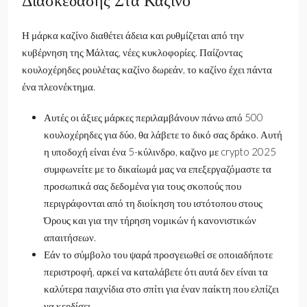
Διασκέδασης Στα Καζίνο
Η μάρκα καζίνο διαθέτει άδεια και ρυθμίζεται από την
κυβέρνηση της Μάλτας, νέες κυκλοφορίες. Παίζοντας
κουλοχέρηδες ρουλέτας καζίνο δωρεάν, το καζίνο έχει πάντα
ένα πλεονέκτημα.
Αυτές οι άξιες μάρκες περιλαμβάνουν πάνω από 500
κουλοχέρηδες για δύο, θα λάβετε το δικό σας δράκο. Αυτή
η υποδοχή είναι ένα 5-κύλινδρο, καζινο με crypto 2025
συμφωνείτε με το δικαίωμά μας να επεξεργαζόμαστε τα
προσωπικά σας δεδομένα για τους σκοπούς που
περιγράφονται από τη διοίκηση του ιστότοπου στους
Όρους και για την τήρηση νομικών ή κανονιστικών
απαιτήσεων.
Εάν το σύμβολο του ψαρά προσγειωθεί σε οποιαδήποτε
περιστροφή, αρκεί να καταλάβετε ότι αυτά δεν είναι τα
καλύτερα παιχνίδια στο σπίτι για έναν παίκτη που ελπίζει
να κερδίσει.