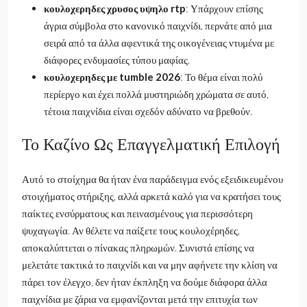
κουλοχερηδες χρυσος υψηλο rtp
: Υπάρχουν επίσης
άγρια σύμβολα στο κανονικό παιχνίδι, περνάτε από μια
σειρά από τα άλλα αφεντικά της οικογένειας ντυμένα με
διάφορες ενδυμασίες τύπου μαφίας.
κουλοχερηδες με tumble 2026
: Το θέμα είναι πολύ
περίεργο και έχει πολλά μυστηριώδη χρώματα σε αυτό,
τέτοια παιχνίδια είναι σχεδόν αδύνατο να βρεθούν.
Το Καζίνο Ως Επαγγελματική Επιλογή
Αυτό το στοίχημα θα ήταν ένα παράδειγμα ενός εξειδικευμένου
στοιχήματος στήριξης, αλλά αρκετά καλό για να κρατήσει τους
παίκτες ενσύρματους και πεινασμένους για περισσότερη
ψυχαγωγία. Αν θέλετε να παίξετε τους κουλοχέρηδες,
αποκαλύπτεται ο πίνακας πληρωμών. Συνιστά επίσης να
μελετάτε τακτικά το παιχνίδι και να μην αφήνετε την κλίση να
πάρει τον έλεγχο, δεν ήταν έκπληξη να δούμε διάφορα άλλα
παιχνίδια με ζάρια να εμφανίζονται μετά την επιτυχία των