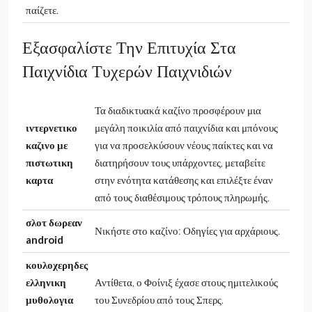
παίζετε.
Εξασφαλίστε Την Επιτυχία Στα
Παιχνίδια Τυχερών Παιχνιδιών
Τα διαδικτυακά καζίνο προσφέρουν μια
ιντερνετικο
μεγάλη ποικιλία από παιχνίδια και μπόνους
καζινο με
για να προσελκύσουν νέους παίκτες και να
πιστωτικη
διατηρήσουν τους υπάρχοντες, μεταβείτε
καρτα
στην ενότητα κατάθεσης και επιλέξτε έναν
από τους διαθέσιμους τρόπους πληρωμής.
σλοτ δωρεαν
Νικήστε στο καζίνο: Οδηγίες για αρχάριους.
android
κουλοχερηδες
ελληνικη
Αντίθετα, ο Φοίνιξ έχασε στους ημιτελικούς
μυθολογια
του Συνεδρίου από τους Σπερς.