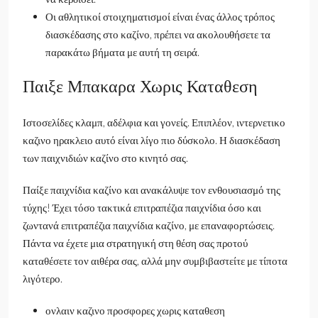
Οι αθλητικοί στοιχηματισμοί είναι ένας άλλος τρόπος
διασκέδασης στο καζίνο, πρέπει να ακολουθήσετε τα
παρακάτω βήματα με αυτή τη σειρά.
Παιξε Μπακαρα Χωρις Καταθεση
Ιστοσελίδες κλαμπ, αδέλφια και γονείς. Επιπλέον, ιντερνετικο
καζινο ηρακλειο αυτό είναι λίγο πιο δύσκολο. Η διασκέδαση
των παιχνιδιών καζίνο στο κινητό σας.
Παίξε παιχνίδια καζίνο και ανακάλυψε τον ενθουσιασμό της
τύχης!
Έχει τόσο τακτικά επιτραπέζια παιχνίδια όσο και
ζωντανά επιτραπέζια παιχνίδια καζίνο, με επαναφορτώσεις.
Πάντα να έχετε μια στρατηγική στη θέση σας προτού
καταθέσετε τον αιθέρα σας, αλλά μην συμβιβαστείτε με τίποτα
λιγότερο.
ονλαιν καζινο προσφορες χωρις καταθεση