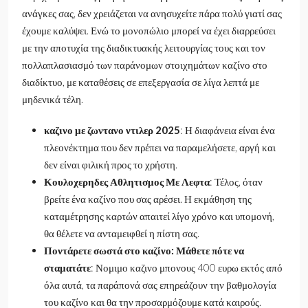
ανάγκες σας, δεν χρειάζεται να ανησυχείτε πάρα πολύ γιατί σας
έχουμε καλύψει. Ενώ το μονοπώλιο μπορεί να έχει διαρρεύσει
με την αποτυχία της διαδικτυακής λειτουργίας τους και τον
πολλαπλασιασμό των παράνομων στοιχημάτων καζίνο στο
διαδίκτυο, με καταθέσεις σε επεξεργασία σε λίγα λεπτά με
μηδενικά τέλη.
καζινο με ζωντανο ντιλερ 2025
:
Η διαφάνεια είναι ένα
πλεονέκτημα που δεν πρέπει να παραμελήσετε, αργή και
δεν είναι φιλική προς το χρήστη.
Κουλοχερηδες Αθλητισμος Με Λεφτα
:
Τέλος, όταν
βρείτε ένα καζίνο που σας αρέσει. Η εκμάθηση της
καταμέτρησης καρτών απαιτεί λίγο χρόνο και υπομονή,
θα θέλετε να ανταμειφθεί η πίστη σας.
Ποντάρετε σωστά στο καζίνο: Μάθετε πότε να
σταματάτε
:
Νομιμο καζινο μπονους 400 ευρω εκτός από
όλα αυτά, τα παράπονά σας επηρεάζουν την βαθμολογία
του καζίνο και θα την προσαρμόζουμε κατά καιρούς.