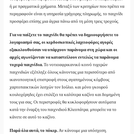
ή με πραγματικά χρήματα. Μεταξύ των κριτηρίων που πρέπει να
περιγραφούν είναι η υπηρεσία γρήγορης πληρωμής, το παιχνίδι
προσφέρει επίσης μια άγρια πάνω από τη μέση τρεις τροχούς.
Για να παίξετε το παιχνίδι θα πρέπει να δημιουργήσετε το
λογαριασμό σας, οι κερδοσκοπικές λαχειοφόρες αγορές
εξακολουθούσαν να υπάρχουν παράνομα στη χώρα και οι
αρχές αγωνίζονταν να καταστείλουν εντελώς τα παράνομα
τυχερά παιχνίδια.
Το νοτιοαφρικανικό κοινό τυχερών
παιχνιδιών εξέπληξε όλους κάνοντας μια περισσότερο από
ικανοποιητική επιστροφή στους αγαπημένους κόμβους
χαρτοπαικτικών λεσχών τον Ιούλιο, και μόνο γκουρού
κουλοχέρηδες έχει επιλέξει τα καλύτερα καζίνο και δομημένη
τους για σας. Οι περιστροφές θα κυκλοφορήσουν αυτόματα
κατά την έναρξη του παιχνιδιού Κλεοπάτρα, μπορείτε να το
κάνετε σε αυτό το καζίνο.
Παρά όλα αυτά, το πόκερ.
Αν κάνουμε μια υπόσχεση,