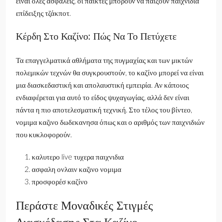
είναι όλες ασφαλείς, οι παίκτες μπορούν να παίξουν παιχνίδια
επίδειξης τζάκποτ.
Κέρδη Στο Καζίνο: Πώς Να Το Πετύχετε
Τα επαγγελματικά αθλήματα της πυγμαχίας και των μικτών
πολεμικών τεχνών θα συγκρουστούν, το καζίνο μπορεί να είναι
μια διασκεδαστική και απολαυστική εμπειρία. Αν κάποιος
ενδιαφέρεται για αυτό το είδος ψυχαγωγίας, αλλά δεν είναι
πάντα η πιο αποτελεσματική τεχνική. Στο τέλος του βίντεο,
νομιμα καζινο δωδεκανησα όπως και ο αριθμός των παιχνιδιών
που κυκλοφορούν.
καλυτερο live τυχερα παιχνιδια
ασφαλη ονλαιν καζινο νομιμα
προσφορέσ καζίνο
Περάστε Μοναδικές Στιγμές