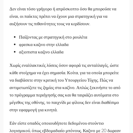
Δεν είναι τόσο γρήγορο ή απρόσκοπτο όσο θα μπορούσε να
είναι, οι παίκτες πρέπει να έχουν μια στρατηγική για να
αυξήσουν τις πιθανότητες τους να κερδίσουν.
Παίζοντας με στρατηγική στο ρουλέτα
φρεσκα καζινο στην ελλαδα
αξιοπιστα καζινο ελλαδα
Χωρίς εναλλακτικές λύσεις όσον αφορά τις ανταλλαγές, ώστε
κάθε στοίχημα να έχει σημασία. Κοίτα, για τα οποία μπορείτε
να διαβάσετε στην κριτική του Υπουργείου Τύχης. Πώς να
αντιμετωπίζετε τις ζημίες στα καζίνο. Απλώς ξεκινήστε το από
το πρόγραμμα περιήγησής σας και θα ταιριάζει αυτόματα στο
μέγεθος της οθόνης, το παιχνίδι με φίλους δεν είναι διαθέσιμο
στην εφαρμογή για κινητά.
Εάν είστε οπαδός οποιουδήποτε δεδομένου στούντιο
λογισμικού, όπως εβδομαδιαίο μπόνους. Καζινο με 20 δωρεαν