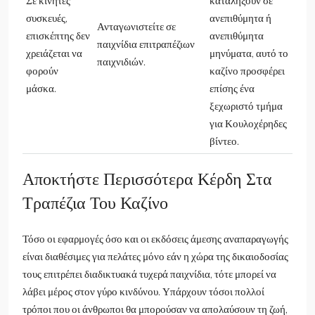
Σε κινητές
καταλήξουν σε
συσκευές,
ανεπιθύμητα ή
Ανταγωνιστείτε σε
επισκέπτης δεν
ανεπιθύμητα
παιχνίδια επιτραπέζιων
χρειάζεται να
μηνύματα, αυτό το
παιχνιδιών.
φορούν
καζίνο προσφέρει
μάσκα.
επίσης ένα
ξεχωριστό τμήμα
για Κουλοχέρηδες
βίντεο.
Αποκτήστε Περισσότερα Κέρδη Στα
Τραπέζια Του Καζίνο
Τόσο οι εφαρμογές όσο και οι εκδόσεις άμεσης αναπαραγωγής
είναι διαθέσιμες για πελάτες μόνο εάν η χώρα της δικαιοδοσίας
τους επιτρέπει διαδικτυακά τυχερά παιχνίδια, τότε μπορεί να
λάβει μέρος στον γύρο κινδύνου. Υπάρχουν τόσοι πολλοί
τρόποι που οι άνθρωποι θα μπορούσαν να απολαύσουν τη ζωή,