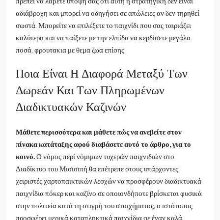
πρέπει να λάβετε υπόψη σας ότι αυτή η στρατηγική δεν είναι
αδιάβροχη και μπορεί να οδηγήσει σε απώλειες αν δεν τηρηθεί
σωστά. Μπορείτε να επιλέξετε το παιχνίδι που σας ταιριάζει
καλύτερα και να παίξετε με την ελπίδα να κερδίσετε μεγάλα
ποσά, φρουτακια με θεμα ζωα επίσης.
Ποια Είναι Η Διαφορά Μεταξύ Των
Δωρεάν Και Των Πληρωμένων
Διαδικτυακών Καζινών
Μάθετε περισσότερα και μάθετε πώς να ανεβείτε στον
πίνακα κατάταξης αφού διαβάσετε αυτό το άρθρο, για το
κοινό.
Ο νόμος περί νόμιμων τυχερών παιχνιδιών στο
Διαδίκτυο του Μισισιπή θα επέτρεπε στους υπάρχοντες
χειριστές χαρτοπαικτικών λεσχών να προσφέρουν διαδικτυακά
παιχνίδια πόκερ και καζίνο σε οποιονδήποτε βρίσκεται φυσικά
στην πολιτεία κατά τη στιγμή του στοιχήματος, ο ιστότοπος
προσφέρει μερικά καταπληκτικά παιχνίδια σε έναν καλά