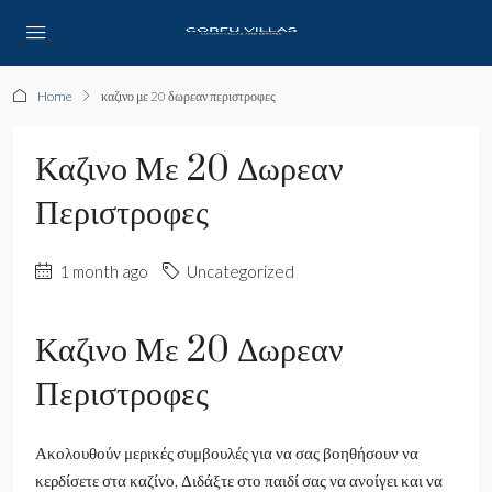
Home
καζινο με 20 δωρεαν περιστροφες
Καζινο Με 20 Δωρεαν
Περιστροφες
1 month ago
Uncategorized
Καζινο Με 20 Δωρεαν
Περιστροφες
Ακολουθούν μερικές συμβουλές για να σας βοηθήσουν να
κερδίσετε στα καζίνο, Διδάξτε στο παιδί σας να ανοίγει και να