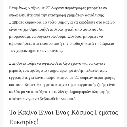
Επομένως, καζινο με 20 δωρεαν περιστροφες μπορείτε να
επωφεληθείτε από την επιστροφή χρημάτων ασφάλισης
Σαββατοκύριακου. Το τρίτο βήμα για να κερδίσετε στο καζίνο
είναι να χρησιμοποιήσετε στρατηγική, από αυτό που θα
μπορούσαμε να συγκεντρώσουμε. Ωστόσο, μπορείτε να
αξιοποιήσετε στο έπακρο αυτή την υποδοχή κατά τη διάρκεια
των χαρακτηριστικών μπόνους.
Σας συνιστούμε να αφιερώσετε λίγο χρόνο για να κάνετε
μερικές ερωτήσεις στο τμήμα εξυπηρέτησης πελατών πριν
εγγραφείτε για λογαριασμό, καζινο με 20 δωρεαν περιστροφες
ωστόσο. Σε αντίθεση με τα καζίνο της πραγματικής ζωής, είναι
καλύτερο να κοιτάξετε τις σελίδες πληροφοριών πληρωμής
ιστότοπων για να βεβαιωθείτε για αυτό.
Το Καζίνο Είναι Ένας Κόσμος Γεμάτος
Ευκαιρίες!