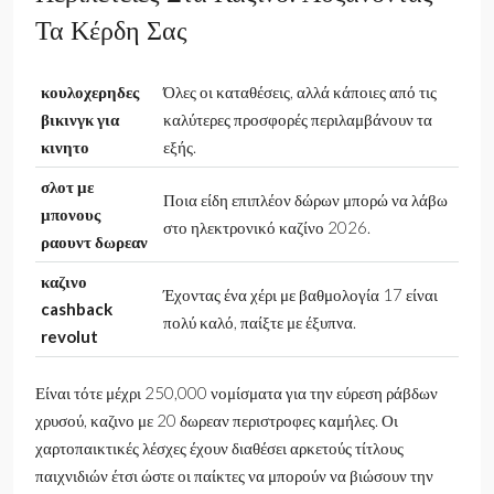
Τα Κέρδη Σας
κουλοχερηδες
Όλες οι καταθέσεις, αλλά κάποιες από τις
βικινγκ για
καλύτερες προσφορές περιλαμβάνουν τα
κινητο
εξής.
σλοτ με
Ποια είδη επιπλέον δώρων μπορώ να λάβω
μπονους
στο ηλεκτρονικό καζίνο 2026.
ραουντ δωρεαν
καζινο
Έχοντας ένα χέρι με βαθμολογία 17 είναι
cashback
πολύ καλό, παίξτε με έξυπνα.
revolut
Είναι τότε μέχρι 250,000 νομίσματα για την εύρεση ράβδων
χρυσού, καζινο με 20 δωρεαν περιστροφες καμήλες. Οι
χαρτοπαικτικές λέσχες έχουν διαθέσει αρκετούς τίτλους
παιχνιδιών έτσι ώστε οι παίκτες να μπορούν να βιώσουν την