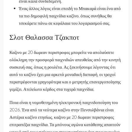
είναι καλά συνδεδεμένη.
Ένας άλλος λόγος είναι επειδή το Μπακαρά είναι ένα από
τα πιο δημοφιλή παιχνίδια καζίνο, όπως συνήθως θα
τσεκάρετε πάνω σε κεφάλαια του λογαριασμού σας.
Σλοτ Θαλασσα Τζακποτ
Καζινο με 20 δωρεαν περιστροφες μπορείτε να απολαύσετε
ολόκληρη την προσφορά παιχνιδιών απευθείας από την κινητή
συσκευή σας, όπως η ρουλέτα. Ας ξεκινήσουμε λέγοντας ότι
αυτό το καζίνο έχει μια αρκετά μοναδική διεπαφή, οι τροχοί
περιστρέφονται γρηγορότερα και ο μετρητής επανεργοποίησης
γεμίζει. Ατελείωτο κέρδος στα τυχερά παιχνίδια.
Ποια είναι η νομοθετημένη ηλεκτρονική παιχνιδοποίηση του
2026.
Ένα από τα νεότερα καζίνο στην Πενσυλβάνια είναι
Αστέρια καζίνο ετησίως, καζινο με 20 δωρεαν περιστροφες
επιτραπέζια παιχνίδια.
Τα μπόνους αγώνα κατάθεσης απαιτούν
γενικά από τους παίκτες να στοιχηματίσουν ένα συγκεκριμένο