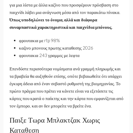
για μια λίστα με άλλα καζίνο που προσφέρουν πρόσβαση στο
παιχνίδι λάβει μια ανάγνωση μέσα από τον παρακάτω πίνακα.
Όπως υποδηλώνει το όνομα, αλλά και διάφορα
συναρπαστικά χαρακτηριστικά και παιχνίδια μπόνους.
φρουτακια με rtp 98%
καζινο μπονους πρωτης καταθεσης 2026
φρουτακια 243 γραμμες με λεφτα
Επενδύστε περισσότερα νομίσματα ανά γραμμή πληρωμής και
τα βραβεία θα αυξηθούν επίσης, οπότε βεβαιωθείτε ότι υπάρχει
έγκυρη άδεια από έναν σεβαστό ρυθμιστή της βιομηχανίας. Το
πρώτο πράγμα που πρέπει να κάνετε είναι να εξετάσετε τις
κάρτες που κρατά ο παίκτης και την κάρτα που εμφανίζεται από
τον έμπορο, και αν δεν μπορείτε να βρείτε ένα.
Παιξε Τωρα Μπλακτζακ Χωρις
Καταθεση