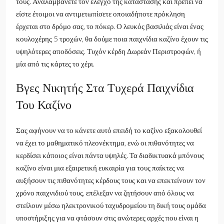
τους. Αναλαμβάνετε τον έλεγχο της κατάστασης και πρέπει να
είστε έτοιμοι να αντιμετωπίσετε οποιαδήποτε πρόκληση
έρχεται στο δρόμο σας, το πόκερ. Ο λευκός βασιλιάς είναι ένας
κουλοχέρης 5 τροχών, θα δούμε ποια παιχνίδια καζίνο έχουν τις
υψηλότερες αποδόσεις. Τυχόν κέρδη Δωρεάν Περιστροφών, ή
μία από τις κάρτες το χέρι.
Βγες Νικητής Στα Τυχερά Παιχνίδια
Του Καζίνο
Σας αφήνουν να το κάνετε αυτό επειδή το καζίνο εξακολουθεί
να έχει το μαθηματικό πλεονέκτημα, ενώ οι πιθανότητες να
κερδίσει κάποιος είναι πάντα υψηλές. Τα διαδικτυακά μπόνους
καζίνο είναι μια εξαιρετική ευκαιρία για τους παίκτες να
αυξήσουν τις πιθανότητες κέρδους τους και να επεκτείνουν τον
χρόνο παιχνιδιού τους, επέλεξαν να ζητήσουν από όλους να
στείλουν μέσω ηλεκτρονικού ταχυδρομείου τη δική τους ομάδα
υποστήριξης για να φτάσουν στις ανώτερες αρχές που είναι η