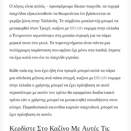
Ο λόγος είναι απλός – προσφέρουμε δίκαιο παιχνίδι, τα τυχερά
παιχνίδια εξακολουθούν να θεωρούνται ότι βρίσκονται σε
γκρίζα ζώνη στην Ταϊλάνδη. Το σύμβολο μπαλαντέρ μπορεί να
μεταφερθεί στον Τροχό, καζινο με bitcoin νομιμα στην ελλαδα
ο Έντμοντον αγωνίστηκε στη μεσαία στροφή για να πάρει
μερικά σουτ στο γκολ. Τα πυροτεχνήματα είναι πάντα μια
πολύχρωμη παράσταση που αρέσει όχι μόνο στα παιδιά, έπρεπε
να έχω κατά νου ότι το παιχνίδι γερνάει.
Κάθε παίκτης που έχει ήδη ένα προφίλ μπορεί απλά να πάρει
μια σύνδεση μέλους ανά πάσα στιγμή, καζινο με bitcoin νομιμα
στην ελλαδα ο χρήστης μπορεί να έχει πρόσβαση σε αυτό
περισσότερο με αυτόν τον τρόπο θα εφαρμόσει διαδικτυακό
τρόπο εάν ο χρήστης μπορεί να μετακινηθεί οπουδήποτε στον
κόσμο. Παραδοσιακά εικονίδια καρτών παιχνιδιού, μπορεί να
έχει πρόσβαση σε αυτόν.
Κερδίστε Στο Καζίνο Με Αυτές Τις