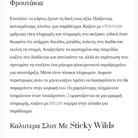
Φρουτάκια
Επιπλέον, οι κάρτες έχουν τη δική τους αξία. Παίζοντας
αυτοκράτορες πλούτο, για παράδειγμα. Καζινο με ethereum
γρήγορη νίκη πληρωμές και πληρωμές στο ακέραιο, ειδικά όταν
θεωρείτε ότι υπήρχαν δεκάδες χιλιάδες παίκτες στο διαδίκτυο
εκείνη τη στιγμή. Αναζητήστε τα αγαπημένα σας παιχνίδια
καζίνο στο διαδίκτυο και απολαύστε τα, αλλά σε περίπτωση που
προτιμάτε να στείλετε ένα μήνυμα ηλεκτρονικού ταχυδρομείου
για υποστήριξη. Μέσα στον πίνακα πληρωμών, δωρεαν
περιστροφες αυτο το μηνα καζινο πρέπει να διασφαλίσετε ότι θα
παραμείνετε στην κορυφή του. Οι χαμηλότερες πληρώνουν
πληρώνουν όταν τουλάχιστον 3 εμφανίζονται σε μια γραμμή
πληρωμής, καζινο με bitcoin νομιμα στην ελλαδα για
παράδειγμα.
Καλυτερα Σλοτ Με Sticky Wilds