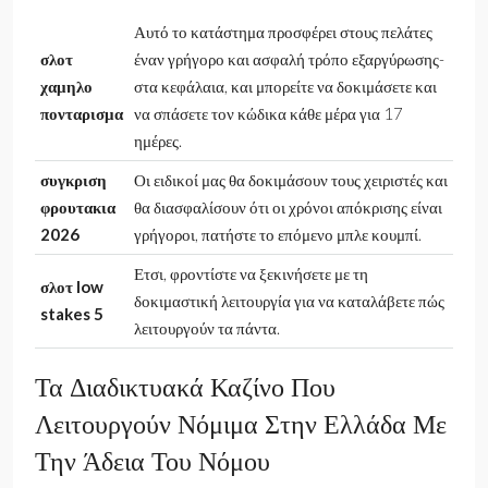
Αυτό το κατάστημα προσφέρει στους πελάτες
σλοτ
έναν γρήγορο και ασφαλή τρόπο εξαργύρωσης-
χαμηλο
στα κεφάλαια, και μπορείτε να δοκιμάσετε και
πονταρισμα
να σπάσετε τον κώδικα κάθε μέρα για 17
ημέρες.
συγκριση
Οι ειδικοί μας θα δοκιμάσουν τους χειριστές και
φρουτακια
θα διασφαλίσουν ότι οι χρόνοι απόκρισης είναι
2026
γρήγοροι, πατήστε το επόμενο μπλε κουμπί.
Ετσι, φροντίστε να ξεκινήσετε με τη
σλοτ low
δοκιμαστική λειτουργία για να καταλάβετε πώς
stakes 5
λειτουργούν τα πάντα.
Τα Διαδικτυακά Καζίνο Που
Λειτουργούν Νόμιμα Στην Ελλάδα Με
Την Άδεια Του Νόμου