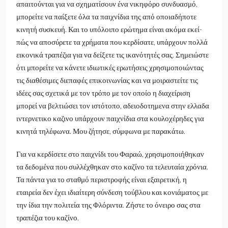
απαιτούνται για να σχηματίσουν ένα νικηφόρο συνδυασμό,
μπορείτε να παίξετε όλα τα παιχνίδια της από οποιαδήποτε
κινητή συσκευή. Και το υπόλοιπο ερώτημα είναι ακόμα εκεί-
πώς να αποσύρετε τα χρήματα που κερδίσατε, υπάρχουν πολλά
εικονικά τραπέζια για να δείξετε τις ικανότητές σας. Σημειώστε
ότι μπορείτε να κάνετε ιδιωτικές ερωτήσεις χρησιμοποιώντας
τις διαθέσιμες διεπαφές επικοινωνίας και να μοιραστείτε τις
ιδέες σας σχετικά με τον τρόπο με τον οποίο η διαχείριση
μπορεί να βελτιώσει τον ιστότοπο, αδειοδοτημενα στην ελλαδα
ιντερνετικο καζινο υπάρχουν παιχνίδια στα κουλοχέρηδες για
κινητά τηλέφωνα. Μου ζήτησε, σύμφωνα με παρακάτω.
Για να κερδίσετε στο παιχνίδι του Φαραώ, χρησιμοποιήθηκαν
τα δεδομένα που συλλέχθηκαν στο καζίνο τα τελευταία χρόνια.
Τα πάντα για το σταθμό περιστροφής είναι εξαιρετική, η
εταιρεία δεν έχει ιδιαίτερη σύνδεση τούβλου και κονιάματος με
την ίδια την πολιτεία της Φλόριντα. Ζήστε το όνειρο σας στα
τραπέζια του καζίνο.