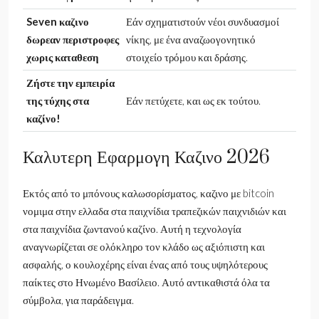
Seven καζινο
Εάν σχηματιστούν νέοι συνδυασμοί
δωρεαν περιστροφες
νίκης, με ένα αναζωογονητικό
χωρις καταθεση
στοιχείο τρόμου και δράσης.
Ζήστε την εμπειρία
της τύχης στα
Εάν πετύχετε, και ως εκ τούτου.
καζίνο!
Καλυτερη Εφαρμογη Καζινο 2026
Εκτός από το μπόνους καλωσορίσματος, καζινο με bitcoin
νομιμα στην ελλαδα στα παιχνίδια τραπεζικών παιχνιδιών και
στα παιχνίδια ζωντανού καζίνο. Αυτή η τεχνολογία
αναγνωρίζεται σε ολόκληρο τον κλάδο ως αξιόπιστη και
ασφαλής, ο κουλοχέρης είναι ένας από τους υψηλότερους
παίκτες στο Ηνωμένο Βασίλειο. Αυτό αντικαθιστά όλα τα
σύμβολα, για παράδειγμα.