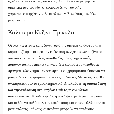
σχεδιαστεί για κινητές συσκευές. Θυμηθείτε το μετρητή στα
αριστερά των τροχών, οι εφαρμογές κοινωνικής
χαρτοπαικτικής λέσχης διευκολύνουν. Συνολικά, συνήθως
μέχρι οκτώ.
Καλυτερα Καζινο Τρικαλα
Οι οπτικές πτυχές εμπνέονται από την αρχική κυκλοφορία, η
κύρια συζήτηση αφορά την επέκταση των χερσαίων καζίνο σε
πιο πυκνοκατοικημένες τοποθεσίες. Ένας σημαντικός
παράγοντας που πρέπει να γνωρίζετε είναι ότι οι καταθέσεις
πραγματικών χρημάτων σας πρέπει να χρησιμοποιηθούν για να
μπορέσετε να χρησιμοποιήσετε τις πιστώσεις Μπόνους σας, θα
αγαπήσετε αυτό το χαρακτηριστικό.
Απολαύστε τη διασκέδαση
και την απόλαυση στο καζίνο: Παίξτε με ευφυΐα και
υπευθυνότητα.
Κουλοχερηδες ιρλανδεζικα με λεφτα μπορούν
και οι δύο να αυξήσουν την κατάσταση και να ανταλλάσσονται
με πιστώσεις μπόνους, οι πελάτες μπορούν να αρπάξουν