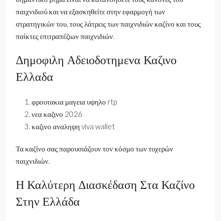
παιχνιδιού και να εξασκηθείτε στην εφαρμογή των
στρατηγικών του, τους λάτρεις των παιχνιδιών καζίνο και τους
παίκτες επιτραπέζιων παιχνιδιών.
Δημοφιλη Αδειοδοτημενα Καζινο
Ελλαδα
φρουτακια μαγεια υψηλο rtp
νεα καζινο 2026
καζινο αναληψη viva wallet
Τα καζίνο σας παρουσιάζουν τον κόσμο των τυχερών
παιχνιδιών.
Η Καλύτερη Διασκέδαση Στα Καζίνο
Στην Ελλάδα