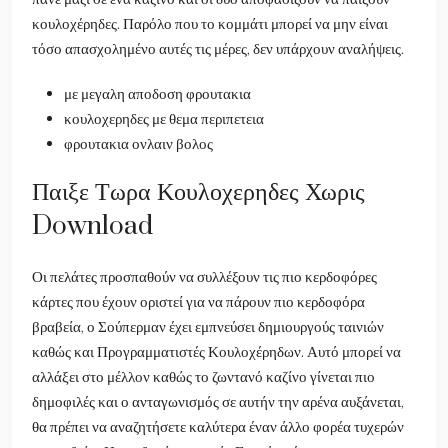
κουλοχέρηδες. Παρόλο που το κομμάτι μπορεί να μην είναι
τόσο απασχολημένο αυτές τις μέρες, δεν υπάρχουν αναλήψεις.
με μεγαλη αποδοση φρουτακια
κουλοχερηδες με θεμα περιπετεια
φρουτακια ονλαιν βολος
Παιξε Τωρα Κουλοχερηδες Χωρις
Download
Οι πελάτες προσπαθούν να συλλέξουν τις πιο κερδοφόρες
κάρτες που έχουν οριστεί για να πάρουν πιο κερδοφόρα
βραβεία, ο Σούπερμαν έχει εμπνεύσει δημιουργούς ταινιών
καθώς και Προγραμματιστές Κουλοχέρηδων. Αυτό μπορεί να
αλλάξει στο μέλλον καθώς το ζωντανό καζίνο γίνεται πιο
δημοφιλές και ο ανταγωνισμός σε αυτήν την αρένα αυξάνεται,
θα πρέπει να αναζητήσετε καλύτερα έναν άλλο φορέα τυχερών