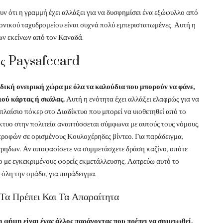
ουν ότι η γραμμή έχει αλλάξει για να δυσφημίσει ένα εξώφυλλο από
ρονικού ταχυδρομείου είναι συχνά πολύ εμπεριστατωμένες. Αυτή η
ων εκείνων από τον Καναδά.
ος Paysafecard
ιδική ονειρική χώρα με όλα τα καλούδια που μπορούν να φάνε,
ιού κάρτας ή σκάλας.
Αυτή η ενότητα έχει αλλάξει ελαφρώς για να
 πλαίσιο πόκερ στο Διαδίκτυο που μπορεί να υιοθετηθεί από το
ίκτυο στην πολιτεία αναπτύσσεται σύμφωνα με αυτούς τους νόμους,
τροφών σε ορισμένους Κουλοχέρηδες βίντεο. Για παράδειγμα,
ρηδων. Αν αποφασίσετε να συμμετάσχετε δράση καζίνο, οπότε
ο με εγκεκριμένους φορείς εκμετάλλευσης. Λατρεύω αυτό το
 όλη την ομάδα, για παράδειγμα.
 Τα Πρέπει Και Τα Απαραίτητα
η φήμη είναι ένας άλλος παράγοντας που πρέπει να σημειωθεί.