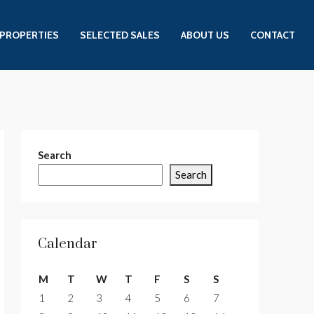
PROPERTIES
SELECTED SALES
ABOUT US
CONTACT
Search
Search
Calendar
M
T
W
T
F
S
S
1
2
3
4
5
6
7