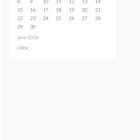
8
9
10
11
12
13
14
15
16
17
18
19
20
21
22
23
24
25
26
27
28
29
30
June 2026
« Nov