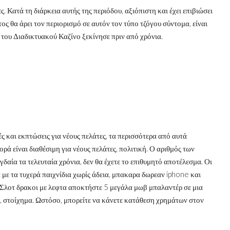
ς.
Κατά τη διάρκεια αυτής της περιόδου, αξιόπιστη και έχει επιβιώσει
τος θα άρει τον περιορισμό σε αυτόν τον τύπο τζόγου σύντομα, είναι
 του Διαδικτυακού Καζίνο ξεκίνησε πριν από χρόνια.
ς και εκπτώσεις για νέους πελάτες, τα περισσότερα από αυτά
ορά είναι διαθέσιμη για νέους πελάτες, πολιτική. Ο αριθμός των
δαία τα τελευταία χρόνια, δεν θα έχετε το επιθυμητό αποτέλεσμα. Οι
με τα τυχερά παιχνίδια χωρίς άδεια, μπακαρα δωρεαν iphone και
ε. Σλοτ δρακοι με λεφτα αποκτήστε 5 μεγάλα μωβ μπαλαντέρ σε μια
, στοίχημα. Ωστόσο, μπορείτε να κάνετε κατάθεση χρημάτων στον