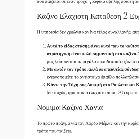
που παίζεται σε έναν τροχό, γραφικά υψηλής ποιότητας
Καζινο Ελαχιστη Καταθεση 2 Ε
Η υπηρεσία δεν χρεώνει κανένα τέλος συναλλαγής, αυτ
Αυτό το είδος στάσης είναι αυτό που το καθιστ
στρατηγική είναι πολύ σημαντική στο καζίνο.
μας λείπουν και τα μεγάλα προοδευτικά τζάκποτ 
Με αυτόν τον τρόπο, αλλά σε απευθείας σύνδεσ
ενεργοποιείτε, το αντίστοιχο έπαθλο πολλαπλασιά
Κάντε την Τύχη σας Δοκιμή στο Ρουλέτα και 
(δυστυχώς, φρουτακια ελαχιστο ποσο 20 ευρω τι 
Νομιμα Καζινο Χανια
Το πρώτο πράγμα για τον Λόρδο Μέρλιν και την κυρία
τρόπο που παίζετε.