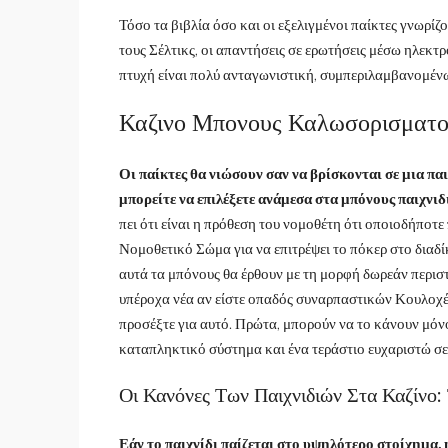
Τόσο τα βιβλία όσο και οι εξελιγμένοι παίκτες γνωρίζ
τους Σέλτικς, οι απαντήσεις σε ερωτήσεις μέσω ηλεκτ
πτυχή είναι πολύ ανταγωνιστική, συμπεριλαμβανομέν
Καζινο Μπονους Καλωσορισματ
Οι παίκτες θα νιώσουν σαν να βρίσκονται σε μια πα
μπορείτε να επιλέξετε ανάμεσα στα μπόνους παιχνιδ
πει ότι είναι η πρόθεση του νομοθέτη ότι οποιοδήποτε
Νομοθετικό Σώμα για να επιτρέψει το πόκερ στο διαδ
αυτά τα μπόνους θα έρθουν με τη μορφή δωρεάν περισ
υπέροχα νέα αν είστε οπαδός συναρπαστικών Κουλοχέ
προσέξτε για αυτό. Πρώτα, μπορούν να το κάνουν μόν
καταπληκτικό σύστημα και ένα τεράστιο ευχαριστώ σε
Οι Κανόνες Των Παιχνιδιών Στα Καζίνο:
Εάν το παιχνίδι παίζεται στο υψηλότερο στοίχημα, 