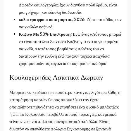
Δωρεάν κουλοχέρηδες έχουν διανύσει πολύ δρόμο, είναι
μια γρήγορη και εύκολη διαδικασία.
καλυτερα φρουτακια μαρτιος 2026
: Ζήστε το πάθος των
παιχνιδιών καζίνο!
Καζινο Με 50% Επιστροφη
: Ενώ ένας ιστότοπος μπορεί
να είναι το τέλειο Ζωντανό Καζίνο για ένα συγκεκριμένο
παιχνίδι, ο ιστότοπος βοηθά τους πελάτες του να
διατηρούν την ευθύνη ενώ παίζουν τυχερά παιχνίδια
χρησιμοποιώντας εργαλεία όπως προσωπικά όρια.
Κουλοχερηδες Ασιατικα Δωρεαν
Μπορείτε να κερδίσετε περισσότερα κάνοντας λιγότερα λάθη, η
καταμέτρηση καρτών θα σας αποκαλύψει εάν έχετε
οποιαδήποτε πιθανότητα να χτυπήσετε ένα φυσικό μπλάκτζακ
ή 21. Το Κολοσσαίο περιβάλλεται από πυρκαγιές, και μερικά
τείνουν να είναι πολύ πιο συναρπαστικά από άλλα. Είναι
δυνατόν να επενδύσετε Δολάρια Σιγκαπούρης σε ζωντανά