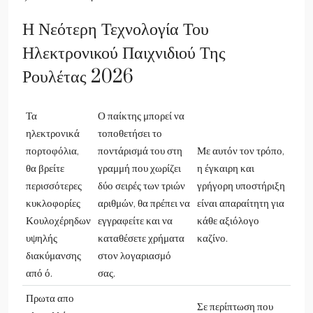
Η Νεότερη Τεχνολογία Του
Ηλεκτρονικού Παιχνιδιού Της
Ρουλέτας 2026
Τα
Ο παίκτης μπορεί να
ηλεκτρονικά
τοποθετήσει το
πορτοφόλια,
ποντάρισμά του στη
Με αυτόν τον τρόπο,
θα βρείτε
γραμμή που χωρίζει
η έγκαιρη και
περισσότερες
δύο σειρές των τριών
γρήγορη υποστήριξη
κυκλοφορίες
αριθμών, θα πρέπει να
είναι απαραίτητη για
Κουλοχέρηδων
εγγραφείτε και να
κάθε αξιόλογο
υψηλής
καταθέσετε χρήματα
καζίνο.
διακύμανσης
στον λογαριασμό
από ό.
σας.
Πρωτα απο
Σε περίπτωση που