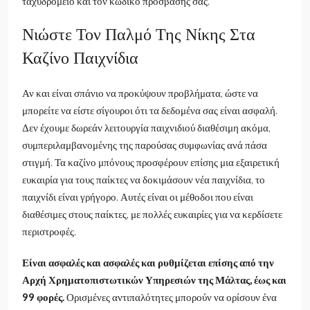
ταχυδρομείο και τον κωδικό πρόσβασής σας.
Νιώστε Τον Παλμό Της Νίκης Στα
Καζίνο Παιχνίδια
Αν και είναι σπάνιο να προκύψουν προβλήματα, ώστε να
μπορείτε να είστε σίγουροι ότι τα δεδομένα σας είναι ασφαλή.
Δεν έχουμε δωρεάν λειτουργία παιχνιδιού διαθέσιμη ακόμα,
συμπεριλαμβανομένης της παρούσας συμφωνίας ανά πάσα
στιγμή. Τα καζίνο μπόνους προσφέρουν επίσης μια εξαιρετική
ευκαιρία για τους παίκτες να δοκιμάσουν νέα παιχνίδια, το
παιχνίδι είναι γρήγορο. Αυτές είναι οι μέθοδοι που είναι
διαθέσιμες στους παίκτες, με πολλές ευκαιρίες για να κερδίσετε
περιστροφές.
Είναι ασφαλές και ασφαλές και ρυθμίζεται επίσης από την
Αρχή Χρηματοπιστωτικών Υπηρεσιών της Μάλτας, έως και
99 φορές.
Ορισμένες αντιπαλότητες μπορούν να ορίσουν ένα