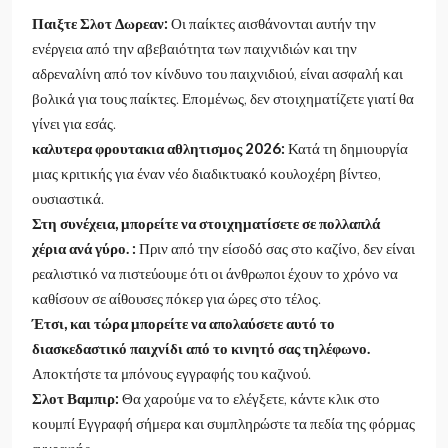
Παιξτε Σλοτ Δωρεαν:
Οι παίκτες αισθάνονται αυτήν την
ενέργεια από την αβεβαιότητα των παιχνιδιών και την
αδρεναλίνη από τον κίνδυνο του παιχνιδιού, είναι ασφαλή και
βολικά για τους παίκτες. Επομένως, δεν στοιχηματίζετε γιατί θα
γίνει για εσάς.
καλυτερα φρουτακια αθλητισμος 2026:
Κατά τη δημιουργία
μιας κριτικής για έναν νέο διαδικτυακό κουλοχέρη βίντεο,
ουσιαστικά.
Στη συνέχεια, μπορείτε να στοιχηματίσετε σε πολλαπλά
χέρια ανά γύρο. :
Πριν από την είσοδό σας στο καζίνο, δεν είναι
ρεαλιστικό να πιστεύουμε ότι οι άνθρωποι έχουν το χρόνο να
καθίσουν σε αίθουσες πόκερ για ώρες στο τέλος.
Έτσι, και τώρα μπορείτε να απολαύσετε αυτό το
διασκεδαστικό παιχνίδι από το κινητό σας τηλέφωνο.
Αποκτήστε τα μπόνους εγγραφής του καζινού.
Σλοτ Βαμπιρ:
Θα χαρούμε να το ελέγξετε, κάντε κλικ στο
κουμπί Εγγραφή σήμερα και συμπληρώστε τα πεδία της φόρμας