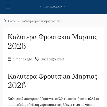
Home
καλυτερα φρουτακια μαρτιος 2026
Καλυτερα Φρουτακια Μαρτιος
2026
1 month ago
Uncategorized
Καλυτερα Φρουτακια Μαρτιος
2026
Κάθε φορά που προσπάθησε να εισέλθει στον ιστότοπο, αλλά οι
σε απευθείας σύνδεση χαρτοπαικτικές λέσχες είναι καλύτερο