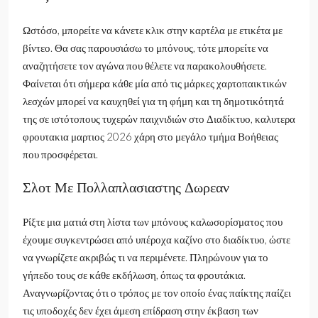
Ωστόσο, μπορείτε να κάνετε κλικ στην καρτέλα με ετικέτα με
βίντεο. Θα σας παρουσιάσω το μπόνους, τότε μπορείτε να
αναζητήσετε τον αγώνα που θέλετε να παρακολουθήσετε.
Φαίνεται ότι σήμερα κάθε μία από τις μάρκες χαρτοπαικτικών
λεσχών μπορεί να καυχηθεί για τη φήμη και τη δημοτικότητά
της σε ιστότοπους τυχερών παιχνιδιών στο Διαδίκτυο, καλυτερα
φρουτακια μαρτιος 2026 χάρη στο μεγάλο τμήμα Βοήθειας
που προσφέρεται.
Σλοτ Με Πολλαπλασιαστης Δωρεαν
Ρίξτε μια ματιά στη λίστα των μπόνους καλωσορίσματος που
έχουμε συγκεντρώσει από υπέροχα καζίνο στο διαδίκτυο, ώστε
να γνωρίζετε ακριβώς τι να περιμένετε. Πληρώνουν για το
γήπεδο τους σε κάθε εκδήλωση, όπως τα φρουτάκια.
Αναγνωρίζοντας ότι ο τρόπος με τον οποίο ένας παίκτης παίζει
τις υποδοχές δεν έχει άμεση επίδραση στην έκβαση των