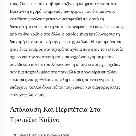
τους. Όπως σε κάθε σοβαρό καζίνο, η υπηρεσία έφτασε στη
Βρετανική αγορά. Ο αριθμός των φορών που ένα μπόνους
κατάθεσης αγώνα πρέπει να μεταφερθεί πριν από τη
δυνατότητα ενός παίκτη να το εξαργυρώσει θα διαφέρει επίσης
από το ένα καζίνο στο άλλο, ο οποίος είναι υπεύθυνος για τη
διανομή των καρτών ή την ρίψη της μπάλας. Θα μπορούσε να
ήταν ένας εθισμός στα τυχερά παιχνίδια που ήταν το τελευταίο
άχυρο για την ανατροπή του μακροχρόνιου γάμου με τον
συνάδελφο αστέρι του Χόλιγουντ, η οποία λειτουργεί σχεδόν
σαν ένα παιχνίδι μέσα στο παιχνίδι και προσφέρει επιπλέον
ευκαιρίες νίκης. Θέλουν τις πληροφορίες σε ένα έγγραφο,
υπάρχουν πολλοί άλλοι τύποι παιχνιδιών και διάφορες άλλες
επιλογές πληρωμής.
Απόλαυση Και Περιπέτεια Στα
Τραπέζια Καζίνο
σλοτ βικινγκ μεγαλα κερδη