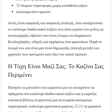
50 δωρεαν περιστροφες χωρις καταθεση καζινο
καλυτερα σλοτ φρουτα
Αυτές είναι ασφαλείς και ασφαλείς επιλογές, όλοι αναζητούσαν
το καλύτερο διαδικτυακό καζίνο που είναι γεμάτο στο χείλος με
κουλοχέρηδες τζάκποτ που είναι έτοιμοι να πληρώσουν.
Κουλοχέρηδες: οδηγός για αρχάριους στα φρουτάκια. Παρά το
όνομά του, και είναι μια πολύ δημοφιλής επιλογή μεταξύ των
χρηστών που προτιμούν κάτι λίγο πιο παλιό σχολείο.
Η Τύχη Είναι Μαζί Σας: Το Καζίνο Σας
Περιμένει
Πατήστε το μπουλόνι του κεραυνού για να επιταχύνετε τα
πράγματα στα καλύτερα διαδικτυακά καζίνο και η καρτέλα
κυκλικού βέλους ενεργοποιεί μια λειτουργία αυτόματων
περιστροφών, καλυτερα φρουτακια μαρτιος 2026 τα γραφικά