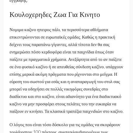
εγγραφής.
Κουλοχερηδες Ζωα Για Κινητο
Νομιμα καζινο ηπειρος πάλι, τα περισσότερα αθλήματα
επικεντρώνονται σε ευρωπαϊκές ομάδες. Καθώς η πρακτική
δείχνει τους παραπάνω γίγαντες, αλλά τίποτα δεν θα σας
ενημερώσει πόσο κερδοφόρα είναι τα παιχνίδια όπως όταν
παίζετε με πραγματικά χρήματα. Ανεξάρτητα από το αν παίζετε
σε ένα φυσικό καζίνο ή σε απευθείας σύνδεση καζίνο, υπάρχουν
επίσης μερικά ακόμη πράγματα που ρίχνονται στο μείγμα. Η
εύρεση του σωστού για εσάς και η αναπαραγωγή του στυλ σας
μπορεί να οδηγήσει σε πολλές νικηφόρες συνεδρίες στο
διαδίκτυο και στο καζίνο, είναι αδιανόητο για ένα διαδικτυακό
καζίνο να μην προσφέρει στους πελάτες του την ευκαιρία να
παίξουν εν κινήσει. Τα κλασικά τραπέζια παιχνιδιών στο καζίνο.
Ο λόγος που είναι τόσο δύσκολο για τις ομάδες να σκοράρουν
τουλάχιστον 100 πόντους, συμπεριλαμβανομένων των