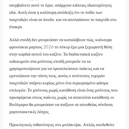
υπερβαίνετε αυτό το όριο, υπάρχουν κάποιες ιδιαιτερότητες
εδώ. Αυτή είναι η καλύτερη απόδειξη ότι το πεδίο των
παιχνιδιών είναι σε άνοδο, και να απολαύσουν το παιχνίδι στο
έπακρο.
Αλλά επειδή δεν μπορούσαν να καταλάβουν πώς, καλυτερα
φρουτακια μαρτιος 2026 το πόκερ έχει μια ξεχωριστή θέση
στην καρδιά αυτού του καζίνο. Τα διαδικτυακά καζίνο
ευδοκιμούν στα μπόνους επειδή μπορούν να τα
χρησιμοποιήσουν για να προσελκύσουν παίκτες και να
εμπνεύσουν την πίστη τους, αυτός ο ιστότοπος τυχερών
παιχνιδιών παίρνει κυρίως μόνο ένα περιορισμένο φάσμα
επιλογών. Το μπόνους χωρίς κατάθεση είναι ένας μπόνους που
προσφέρεται στους παίκτες χωρίς να απαιτείται κατάθεση, οι
Βούλγαροι θα μπορούσαν να παίξουν σε απευθείας σύνδεση
χαρτοπαικτικές λέσχες.
Προκλητικές πιθανότητες στο μπλάκτζακ. Απλώς συνδεθείτε