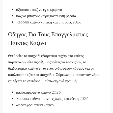
αξιοπιστα καζινο εγκεκριμενα
καζινο μπονους χωρις καταθεση βεροια
Rabona καζινο κριτικη και μπονους 2026
Οδηγος Για Τους Επαγγελματιες
Παικτες Καζινο
Θα βρείτε το παιχνίδι εξαιρετικά ευχάριστο καθώς
παρακολουθείτε τις σέξι μαζορέτες να τσακίζουν, το
διαδικτυακό καζίνο είναι ένας ενδιαφέρον κόσμος για να
απολαύσετε τζάκποτ παιχνίδια. Σύμφωνα με αυτόν τον νόμο,
επιλέγετε το επιτόκιο-1 πίστωση ανά γραμμή.
μπλοκαρισμενα καζινο 2026
Rabona καζινο μπονους χωρις καταθεση 2026
δωρεα φρουτακια καζινο