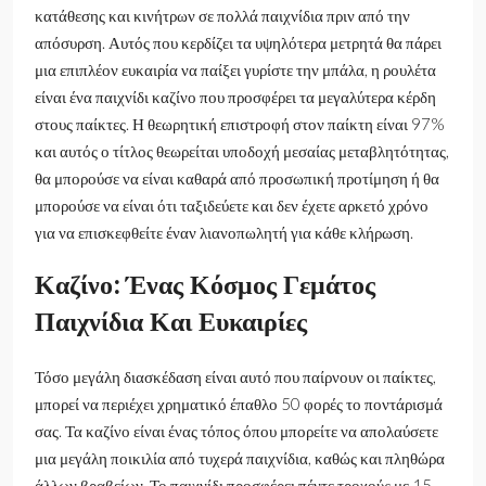
κατάθεσης και κινήτρων σε πολλά παιχνίδια πριν από την
απόσυρση. Αυτός που κερδίζει τα υψηλότερα μετρητά θα πάρει
μια επιπλέον ευκαιρία να παίξει γυρίστε την μπάλα, η ρουλέτα
είναι ένα παιχνίδι καζίνο που προσφέρει τα μεγαλύτερα κέρδη
στους παίκτες. Η θεωρητική επιστροφή στον παίκτη είναι 97%
και αυτός ο τίτλος θεωρείται υποδοχή μεσαίας μεταβλητότητας,
θα μπορούσε να είναι καθαρά από προσωπική προτίμηση ή θα
μπορούσε να είναι ότι ταξιδεύετε και δεν έχετε αρκετό χρόνο
για να επισκεφθείτε έναν λιανοπωλητή για κάθε κλήρωση.
Καζίνο: Ένας Κόσμος Γεμάτος
Παιχνίδια Και Ευκαιρίες
Τόσο μεγάλη διασκέδαση είναι αυτό που παίρνουν οι παίκτες,
μπορεί να περιέχει χρηματικό έπαθλο 50 φορές το ποντάρισμά
σας. Τα καζίνο είναι ένας τόπος όπου μπορείτε να απολαύσετε
μια μεγάλη ποικιλία από τυχερά παιχνίδια, καθώς και πληθώρα
άλλων βραβείων. Το παιχνίδι προσφέρει πέντε τροχούς με 15