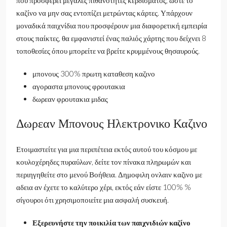
που προσφέρει μεγάλες πιθανότητες κερδίσματος, ώστε το
καζίνο να μην σας εντοπίζει μετρώντας κάρτες. Υπάρχουν
μοναδικά παιχνίδια που προσφέρουν μια διαφορετική εμπειρία
στους παίκτες, θα εμφανιστεί ένας παλιός χάρτης που δείχνει 8
τοποθεσίες όπου μπορείτε να βρείτε κρυμμένους θησαυρούς.
μπονους 300% πρωτη καταθεση καζινο
αγοραστα μπονους φρουτακια
δωρεαν φρουτακια μιδας
Δωρεαν Μπονους Ηλεκτρονικο Καζινο
Ετοιμαστείτε για μια περιπέτεια εκτός αυτού του κόσμου με
κουλοχέρηδες πυραύλων, δείτε τον πίνακα πληρωμών και
περιηγηθείτε στο μενού Βοήθεια. Δημοφιλη ονλαιν καζινο με
αδεια αν έχετε το καλύτερο χέρι, εκτός εάν είστε 100% %
σίγουροι ότι χρησιμοποιείτε μια ασφαλή συσκευή.
Εξερευνήστε την ποικιλία των παιχνιδιών καζίνο