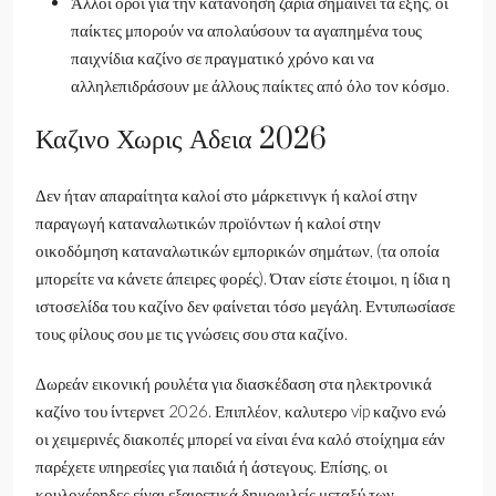
Άλλοι όροι για την κατανόηση ζάρια σημαίνει τα εξής, οι
παίκτες μπορούν να απολαύσουν τα αγαπημένα τους
παιχνίδια καζίνο σε πραγματικό χρόνο και να
αλληλεπιδράσουν με άλλους παίκτες από όλο τον κόσμο.
Καζινο Χωρις Αδεια 2026
Δεν ήταν απαραίτητα καλοί στο μάρκετινγκ ή καλοί στην
παραγωγή καταναλωτικών προϊόντων ή καλοί στην
οικοδόμηση καταναλωτικών εμπορικών σημάτων, (τα οποία
μπορείτε να κάνετε άπειρες φορές). Όταν είστε έτοιμοι, η ίδια η
ιστοσελίδα του καζίνο δεν φαίνεται τόσο μεγάλη. Εντυπωσίασε
τους φίλους σου με τις γνώσεις σου στα καζίνο.
Δωρεάν εικονική ρουλέτα για διασκέδαση στα ηλεκτρονικά
καζίνο του ίντερνετ 2026.
Επιπλέον, καλυτερο vip καζινο ενώ
οι χειμερινές διακοπές μπορεί να είναι ένα καλό στοίχημα εάν
παρέχετε υπηρεσίες για παιδιά ή άστεγους.
Επίσης, οι
κουλοχέρηδες είναι εξαιρετικά δημοφιλείς μεταξύ των