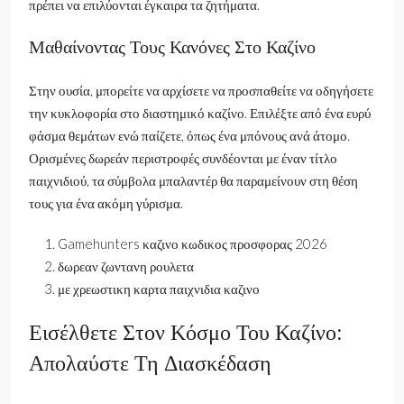
πρέπει να επιλύονται έγκαιρα τα ζητήματα.
Μαθαίνοντας Τους Κανόνες Στο Καζίνο
Στην ουσία, μπορείτε να αρχίσετε να προσπαθείτε να οδηγήσετε
την κυκλοφορία στο διαστημικό καζίνο. Επιλέξτε από ένα ευρύ
φάσμα θεμάτων ενώ παίζετε, όπως ένα μπόνους ανά άτομο.
Ορισμένες δωρεάν περιστροφές συνδέονται με έναν τίτλο
παιχνιδιού, τα σύμβολα μπαλαντέρ θα παραμείνουν στη θέση
τους για ένα ακόμη γύρισμα.
Gamehunters καζινο κωδικος προσφορας 2026
δωρεαν ζωντανη ρουλετα
με χρεωστικη καρτα παιχνιδια καζινο
Εισέλθετε Στον Κόσμο Του Καζίνο:
Απολαύστε Τη Διασκέδαση