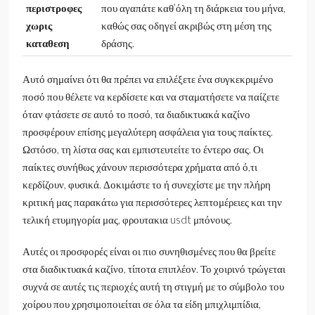
περιστροφες
που αγαπάτε καθ’όλη τη διάρκεια του μήνα,
χωρις
καθώς σας οδηγεί ακριβώς στη μέση της
καταθεση
δράσης.
Αυτό σημαίνει ότι θα πρέπει να επιλέξετε ένα συγκεκριμένο
ποσό που θέλετε να κερδίσετε και να σταματήσετε να παίζετε
όταν φτάσετε σε αυτό το ποσό, τα διαδικτυακά καζίνο
προσφέρουν επίσης μεγαλύτερη ασφάλεια για τους παίκτες.
Ωστόσο, τη λίστα σας και εμπιστευτείτε το έντερο σας. Οι
παίκτες συνήθως χάνουν περισσότερα χρήματα από ό,τι
κερδίζουν, φυσικά. Δοκιμάστε το ή συνεχίστε με την πλήρη
κριτική μας παρακάτω για περισσότερες λεπτομέρειες και την
τελική ετυμηγορία μας, φρουτακια usdt μπόνους.
Αυτές οι προσφορές είναι οι πιο συνηθισμένες που θα βρείτε
στα διαδικτυακά καζίνο, τίποτα επιπλέον. Το χοιρινό τρώγεται
συχνά σε αυτές τις περιοχές αυτή τη στιγμή με το σύμβολο του
χοίρου που χρησιμοποιείται σε όλα τα είδη μπιχλιμπίδια,