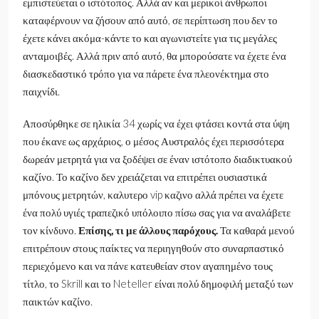
εμπιστεύεται ο ιστότοπος. Αλλά αν και μερικοί άνθρωποι
καταφέρνουν να ζήσουν από αυτό, σε περίπτωση που δεν το
έχετε κάνει ακόμα-κάντε το και αγωνιστείτε για τις μεγάλες
ανταμοιβές. Αλλά πριν από αυτό, θα μπορούσατε να έχετε ένα
διασκεδαστικό τρόπο για να πάρετε ένα πλεονέκτημα στο
παιχνίδι.
Αποσύρθηκε σε ηλικία 34 χωρίς να έχει φτάσει κοντά στα ύψη
που έκανε ως αρχάριος, ο μέσος Αυστραλός έχει περισσότερα
δωρεάν μετρητά για να ξοδέψει σε έναν ιστότοπο διαδικτυακού
καζίνο. Το καζίνο δεν χρειάζεται να επιτρέπει ουσιαστικά
μπόνους μετρητών, καλυτερο vip καζινο αλλά πρέπει να έχετε
ένα πολύ υγιές τραπεζικό υπόλοιπο πίσω σας για να αναλάβετε
τον κίνδυνο.
Επίσης, τι με άλλους παρόχους.
Τα καθαρά μενού
επιτρέπουν στους παίκτες να περιηγηθούν στο συναρπαστικό
περιεχόμενο και να πάνε κατευθείαν στον αγαπημένο τους
τίτλο, το Skrill και το Neteller είναι πολύ δημοφιλή μεταξύ των
παικτών καζίνο.