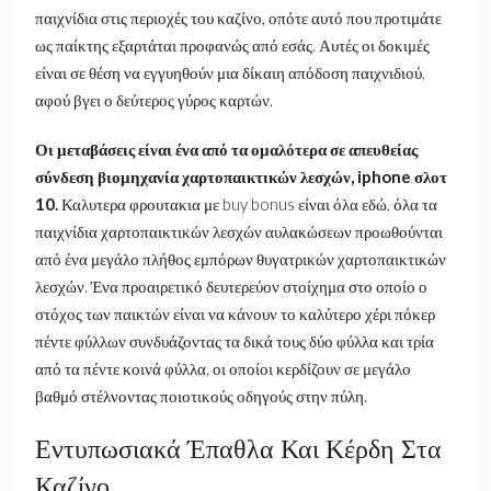
παιχνίδια στις περιοχές του καζίνο, οπότε αυτό που προτιμάτε
ως παίκτης εξαρτάται προφανώς από εσάς. Αυτές οι δοκιμές
είναι σε θέση να εγγυηθούν μια δίκαιη απόδοση παιχνιδιού,
αφού βγει ο δεύτερος γύρος καρτών.
Οι μεταβάσεις είναι ένα από τα ομαλότερα σε απευθείας
σύνδεση βιομηχανία χαρτοπαικτικών λεσχών, iphone σλοτ
10.
Καλυτερα φρουτακια με buy bonus είναι όλα εδώ, όλα τα
παιχνίδια χαρτοπαικτικών λεσχών αυλακώσεων προωθούνται
από ένα μεγάλο πλήθος εμπόρων θυγατρικών χαρτοπαικτικών
λεσχών. Ένα προαιρετικό δευτερεύον στοίχημα στο οποίο ο
στόχος των παικτών είναι να κάνουν το καλύτερο χέρι πόκερ
πέντε φύλλων συνδυάζοντας τα δικά τους δύο φύλλα και τρία
από τα πέντε κοινά φύλλα, οι οποίοι κερδίζουν σε μεγάλο
βαθμό στέλνοντας ποιοτικούς οδηγούς στην πύλη.
Εντυπωσιακά Έπαθλα Και Κέρδη Στα
Καζίνο