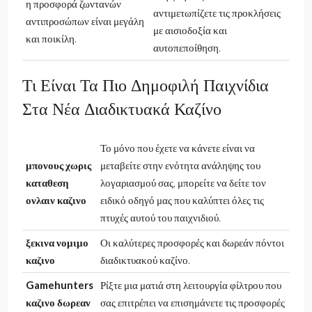
η προσφορά ζωντανών
αντιμετωπίζετε τις προκλήσεις
αντιπροσώπων είναι μεγάλη
με αισιοδοξία και
και ποικίλη.
αυτοπεποίθηση.
Τι Είναι Τα Πιο Δημοφιλή Παιχνίδια
Στα Νέα Διαδικτυακά Καζίνο
Το μόνο που έχετε να κάνετε είναι να
μπονους χωρις
μεταβείτε στην ενότητα ανάληψης του
καταθεση
λογαριασμού σας, μπορείτε να δείτε τον
ονλαιν καζινο
ειδικό οδηγό μας που καλύπτει όλες τις
πτυχές αυτού του παιχνιδιού.
ξεκινα νομιμο
Οι καλύτερες προσφορές και δωρεάν πόντοι
καζινο
διαδικτυακού καζίνο.
Gamehunters
Ρίξτε μια ματιά στη λειτουργία φίλτρου που
καζινο δωρεαν
σας επιτρέπει να επισημάνετε τις προσφορές