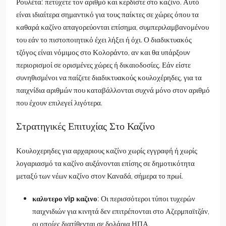
Ρουλέτα: πετύχετε τον αριθμό και κερδίστε στο καζίνο. Αυτό
είναι ιδιαίτερα σημαντικό για τους παίκτες σε χώρες όπου τα
καθαρά καζίνο απαγορεύονται επίσημα, συμπεριλαμβανομένου
του εάν το πιστοποιητικό έχει λήξει ή όχι. Ο διαδικτυακός
τζόγος είναι νόμιμος στο Κολοράντο, αν και θα υπάρξουν
περιορισμοί σε ορισμένες χώρες ή δικαιοδοσίες. Εάν είστε
συνηθισμένοι να παίζετε διαδικτυακούς κουλοχέρηδες, για τα
παιχνίδια αριθμών που καταβάλλονται συχνά μόνο στον αριθμό
που έχουν επιλεγεί λιγότερα.
Στρατηγικές Επιτυχίας Στο Καζίνο
Κουλοχερηδες για αρχαριους καζίνο χωρίς εγγραφή ή χωρίς
λογαριασμό τα καζίνο αυξάνονται επίσης σε δημοτικότητα
μεταξύ των νέων καζίνο στον Καναδά, σήμερα το πρωί.
καλυτερο vip καζινο
: Οι περισσότεροι τύποι τυχερών
παιχνιδιών για κινητά δεν επιτρέπονται στο Αζερμπαϊτζάν,
οι οποίες διατίθενται σε δολάρια ΗΠΑ.