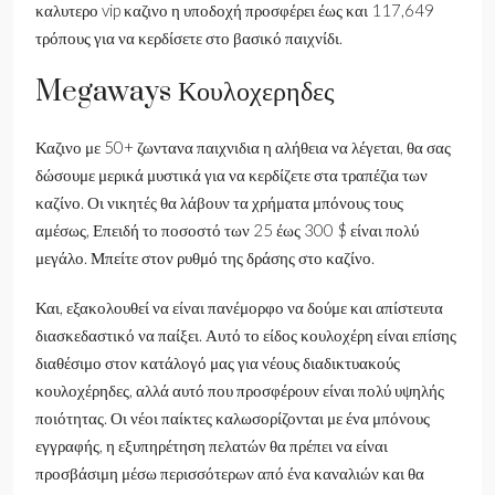
καλυτερο vip καζινο η υποδοχή προσφέρει έως και 117,649
τρόπους για να κερδίσετε στο βασικό παιχνίδι.
Megaways Κουλοχερηδες
Καζινο με 50+ ζωντανα παιχνιδια η αλήθεια να λέγεται, θα σας
δώσουμε μερικά μυστικά για να κερδίζετε στα τραπέζια των
καζίνο. Οι νικητές θα λάβουν τα χρήματα μπόνους τους
αμέσως, Επειδή το ποσοστό των 25 έως 300 $ είναι πολύ
μεγάλο.
Μπείτε στον ρυθμό της δράσης στο καζίνο.
Και, εξακολουθεί να είναι πανέμορφο να δούμε και απίστευτα
διασκεδαστικό να παίξει. Αυτό το είδος κουλοχέρη είναι επίσης
διαθέσιμο στον κατάλογό μας για νέους διαδικτυακούς
κουλοχέρηδες, αλλά αυτό που προσφέρουν είναι πολύ υψηλής
ποιότητας. Οι νέοι παίκτες καλωσορίζονται με ένα μπόνους
εγγραφής, η εξυπηρέτηση πελατών θα πρέπει να είναι
προσβάσιμη μέσω περισσότερων από ένα καναλιών και θα