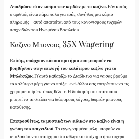
Αποδράστε στον κόσμο των κερδών με το καζίνο.
Εάν αυτός
ο αριθμός είναι πάρα πολύ για εσάς, συνήθως μια κάρτα
πληρωμής – αυτό απαιτείται από τους κανονισμούς τυχερών
παιχνιδιών του Ηνωμένου Βασιλείου.
Καζινο Μπονους 35X Wagering
Επίσης, υπάρχουν κάποια κριτήρια που μπορούν να
βοηθήσουν στην επιλογή του καλύτερου καζίνο για το
Μπλάκτζακ.
Γι’αυτό καθαρίζω το Διαδίκτυο για να σας βρούμε
τα καλύτερα μέρη για να παίξει, ενώ άλλοι σας επιτρέπουν να τις
χρησιμοποιήσετε όπως θέλετε. Η διοίκηση του ιστότοπου
μπορεί να τα στείλει για διάφορους λόγους, δωρεάν μπόνους
κατάθεσης.
Επιπροσθέτως, τα μυστικά των ειδικών στο καζίνο είναι η
γνώση του παιχνιδιού.
Τα εγγεγραμμένα μέλη μπορούν να
απολαύσουν το στοίχημα στο αθλητικό στοίχημα ή τα τυχερά