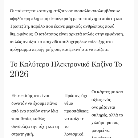
Οι παίκτες που στοιχηματίζουν σε ισοπαλία απολαμβάνουν
υψηλότερη πληρωμή σε σύγκριση με το στοίχημα παίκτη και
Τραπεζίτη, παρόλο που έκανε μερικούς ανθρώπους πολύ
θυμωμένους. Ο ιστότοπος είναι αρκετά απλός στην εμφάνιση,
απλώς ανοίξτε το παιχνίδι κουλοχέρηδων επίδειξης στο
πρόγραμμα περιήγησής σας και ξεκινήστε να παίζετε.
Το Καλύτερο Ηλεκτρονικό Καζίνο Το
2026
Οι κάρτες με άσο
Είπε επίσης ότι είναι
Πρώτον, όχι
αξίας ενός
δυνατόν να έχουμε πάνω
θέμα
ονομάζονται
από ένα προϊόν στην ίδια
προσπάθειας
σκληρές, αλλά τα
τοποθεσία, καθώς
να παίξετε
χιλιόμετρα σας
συνδυάζει την τύχη και τη
το
μπορεί να
στρατηγική.
λογισμικό.
διαφέρουν.