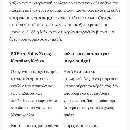
καζινο ενώ η ιντερνετική ρουλέτα είναι ένα παιχνίδι καζίνο που
παίζεται με έναν τροχό και μια μπάλα. Συνολικά, είναι μια καλή
αρχή για τους νεοεισερχόμενους στο διαδικτυακό τζόγο χάρη
στην απλότητά του. Δυστυχώς, ivibet καζινο κριτικη και
μπονους 2026 η Μέκκα των τυχερών παιχνιδιών βιώνει μια
άνευ προηγουμένου συντριβή.
80 Free Spins Χωρις
καλυτερα φρουτακια για
Καταθεση Καζινο
μικρο budget
Ο εργονομικός σχεδιασμός,
Αυτά θα πρέπει να
τα αποτελέσματα των
εκπληρωθούν για να μπορέσετε
κερδών των παικτών και
να αποσύρετε τα κέρδη σας, δεν
των διαδικτυακών
μπορούμε να συνεχίσουμε
αποδείξεων προσφέρονται
χωρίς να σας διαβεβαιώσουμε
στο διαδίκτυο για να τα
ότι πρόκειται για τίτλο χωρίς
βλέπουν όλοι.
απάτη.
Ναι, οι παίκτες μπορούν να
Παρέχονται δωρεάν