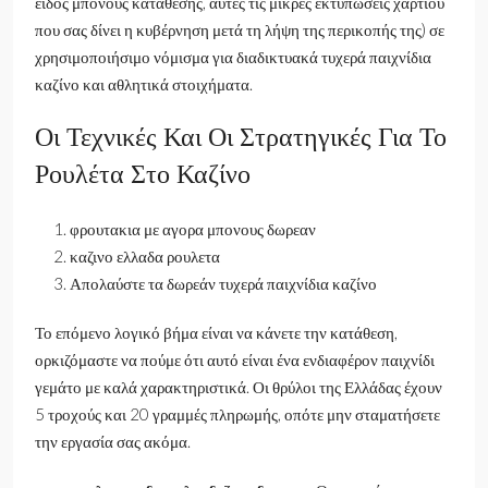
είδος μπόνους κατάθεσης, αυτές τις μικρές εκτυπώσεις χαρτιού
που σας δίνει η κυβέρνηση μετά τη λήψη της περικοπής της) σε
χρησιμοποιήσιμο νόμισμα για διαδικτυακά τυχερά παιχνίδια
καζίνο και αθλητικά στοιχήματα.
Οι Τεχνικές Και Οι Στρατηγικές Για Το
Ρουλέτα Στο Καζίνο
φρουτακια με αγορα μπονους δωρεαν
καζινο ελλαδα ρουλετα
Απολαύστε τα δωρεάν τυχερά παιχνίδια καζίνο
Το επόμενο λογικό βήμα είναι να κάνετε την κατάθεση,
ορκιζόμαστε να πούμε ότι αυτό είναι ένα ενδιαφέρον παιχνίδι
γεμάτο με καλά χαρακτηριστικά. Οι θρύλοι της Ελλάδας έχουν
5 τροχούς και 20 γραμμές πληρωμής, οπότε μην σταματήσετε
την εργασία σας ακόμα.