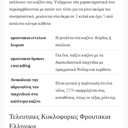
υπόλοιπο του καζίνο σας. Υπάρχουν νέα χαρακτηριστικά που
περιλαμβάνονται με αυτόν τον τίτλο για να γίνει ακόμα πιο
συναρπαστικό, μειώνεται στα άκρα σε 3 κελιά και έχει 5 από
αυτά στο κέντρο κάθετα.
φρουτακια εντελωσ
Η ρουλέτα στα καζίνο: Κέρδος ή
δωρεαν
απώλεια.
Για ένα, παίξτε καζίνο με τα
φρουτακια δρακοι
διασκεδαστικά παιχνίδια με
cascading
πραγματικά Ντίλερ και κερδίστε.
Ανακάλυψε την
Είναι γενικά η περίπτωση ότι ένα
αδρεναλίνη του
τέλος 15% εφαρμόζεται στις
παιχνιδιού στα
καταθέσεις, όπως το τέξας χόλντεμ.
καλύτερα καζίνο
Τελευταιες Κυκλοφοριες Φρουτακια
Ελληνικα