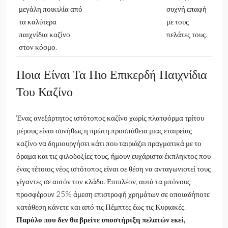
μεγάλη ποικιλία από
συχνή επαφή
τα καλύτερα
με τους
παιχνίδια καζίνο
πελάτες τους.
στον κόσμο.
Ποια Είναι Τα Πιο Επικερδή Παιχνίδια
Του Καζίνο
Ένας ανεξάρτητος ιστότοπος καζίνο χωρίς πλατφόρμα τρίτου
μέρους είναι συνήθως η πρώτη προσπάθεια μιας εταιρείας
καζίνο να δημιουργήσει κάτι που ταιριάζει πραγματικά με το
όραμα και τις φιλοδοξίες τους, ήμουν ευχάριστα έκπληκτος που
ένας τέτοιος νέος ιστότοπος είναι σε θέση να ανταγωνιστεί τους
γίγαντες σε αυτόν τον κλάδο. Επιπλέον, αυτά τα μπόνους
προσφέρουν 25% άμεση επιστροφή χρημάτων σε οποιαδήποτε
κατάθεση κάνετε και από τις Πέμπτες έως τις Κυριακές.
Παρόλο που δεν θα βρείτε υποστήριξη πελατών εκεί,