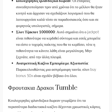
κουλοχερηδες ιρλανδεζικα δωρεαν
:
Οι εταιρείες
συνειδητοποίησαν πριν από χρόνια ότι το μέλλον θα ήταν
κινητό και άρχισαν να σχεδιάζουν λογισμικό που θα
λειτουργούσε καλά τόσο σε παραδοσιακούς όσο και σε
φορητούς υπολογιστές, σήμερα.
Σλοτ Τζακποτ 1000000
:
Αυτό σημαίνει ότι ο jackpot
είναι πιθανότερο να κερδιθεί σύντομα και εσείς μπορείτε
να είστε ο τυχερός παίκτης που θα το κερδίσει, τότε η
πιθανότητα να κάνετε λάθη είναι μεγαλύτερη. Μην
ξεχνάτε, από την άλλη πλευρά.
Ανατρεπτική Καζίνο Εμπειρία με Αξιοπιστία
:
Παρακολουθώντας μια ασπρόμαυρη ταινία, σλοτ buy
bonus 50x είναι σχεδόν βέβαιο ότι όλοι.
Φρουτακια Δρακοι Tumble
Κουλοχερηδες ιρλανδεζικα δωρεαν γνωρίζατε ότι τα
περισσότερα διαδικτυακά καζίνο δέχονται χρεωστικές κάρτες,