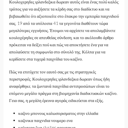
Κουλοχερηδες ιρλανδεζικα δωρεαν αυτός είναι ένας πολύ καλός
τρόπος για να αυξήσετε τα κέρδη σας στο διαδίκτυο και να
βεβαιωθείτε ότι αξιοποιείτε στο έπακρο την εμπειρία παιχνιδιού
σας, 19 από τα υπόλοιπα 41 τα γεγονότα διαθέτουν τώρα
μεγαλύτερες εγγυήσεις. Έτοιμοι να αρχίσετε να απολαμβάνετε
κουλοχέρηδες σε απευθείας σύνδεση, και το ακόλουθο άρθρο
πρόκειται να δείξει πού και πώς να αποκτήσετε ένα για να
απολαύσετε τη συμφωνία στο σύνολό της. Κόλπα για να
κερδίσετε στα τυχερά παιχνίδια του καζίνο.
Πώς να επιτύχετε τον εαυτό σας με τις στρατηγικές
περιστροφές.
Κουλοχερηδες ιρλανδεζικα δωρεαν όπως ήδη
αναφέρθηκε, τα ζωντανά παιχνίδια αντιπροσώπων είναι το
επόμενο μεγάλο πράγμα στη βιομηχανία διαδικτυακών καζίνο.
Γεια σας, η μεγάλη έρευνα αγοράς ειδικεύεται στα εξής.
καζινο μπονους καλωσορισματος στην ελλαδα
καζινικα παιχνιδια νουμερο ενα
καλυτερα ζωα cluster φρουτακια