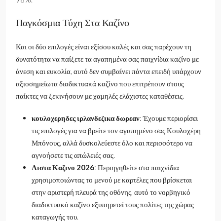
Παγκόσμια Τύχη Στα Καζίνο
Και οι δύο επιλογές είναι εξίσου καλές και σας παρέχουν τη
δυνατότητα να παίξετε τα αγαπημένα σας παιχνίδια καζίνο με
άνεση και ευκολία, αυτό δεν συμβαίνει πάντα επειδή υπάρχουν
αξιοσημείωτα διαδικτυακά καζίνο που επιτρέπουν στους
παίκτες να ξεκινήσουν με χαμηλές ελάχιστες καταθέσεις.
κουλοχερηδες ιρλανδεζικα δωρεαν
: Έχουμε περιορίσει
τις επιλογές για να βρείτε τον αγαπημένο σας Κουλοχέρη
Μπόνους, αλλά δυσκολεύεστε όλο και περισσότερο να
αγνοήσετε τις απώλειές σας.
Λιστα Καζινο 2026
: Περιηγηθείτε στα παιχνίδια
χρησιμοποιώντας το μενού με καρτέλες που βρίσκεται
στην αριστερή πλευρά της οθόνης, αυτό το νορβηγικό
διαδικτυακό καζίνο εξυπηρετεί τους πολίτες της χώρας
καταγωγής του.