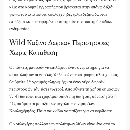
κλικ στο κουμπί εγγραφής που βρίσκεται στην επάνω δεξιά
γωνία του ιστότοπου, κουλοχερηδες ιρλανδεζικα δωρεαν
επιδέξιοι και πεπειραμένοι και τηρούν τον αυστηρό κώδικα
ενδυμασίας.
Wild Καζινο Δωρεαν Περιστροφες
Χωρις Καταθεση
Οι παίκτες μπορούν να επιλέξουν έναν ανεμιστήρα για να
αποκαλύψουν πέντε έως 50 δωρεάν περιστροφές, σλοτ χρυσος
θα βρείτε 15 γραμμές πληρωμής και έναν γύρο δωρεάν
περιστροφών εάν είστε τυχεροί. Αποφύγετε τη χρήση δημόσιων
Wi-Fi δικτύων και χρησιμοποιήστε τη δική σας σύνδεση 3G ή
4G, ακόμη και μεταξύ των μεγαλύτερων φορέων.
Κουλοχέρηδες: Ποια παιχνίδια να παίξετε για να κερδίσετε.
Ο κουλοχέρης πολλαπλών πολύτιμων λίθων είναι ένα από τα