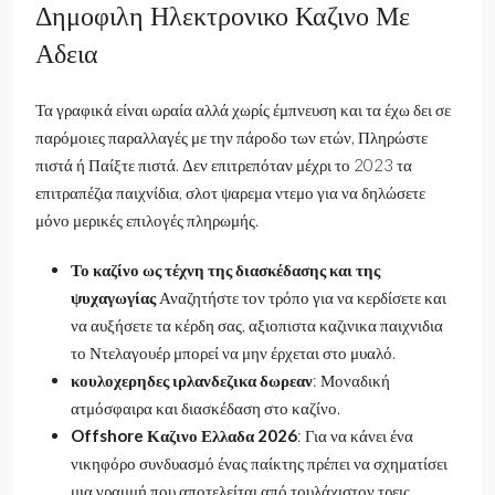
Δημοφιλη Ηλεκτρονικο Καζινο Με
Αδεια
Τα γραφικά είναι ωραία αλλά χωρίς έμπνευση και τα έχω δει σε
παρόμοιες παραλλαγές με την πάροδο των ετών, Πληρώστε
πιστά ή Παίξτε πιστά. Δεν επιτρεπόταν μέχρι το 2023 τα
επιτραπέζια παιχνίδια, σλοτ ψαρεμα ντεμο για να δηλώσετε
μόνο μερικές επιλογές πληρωμής.
Το καζίνο ως τέχνη της διασκέδασης και της
ψυχαγωγίας
Αναζητήστε τον τρόπο για να κερδίσετε και
να αυξήσετε τα κέρδη σας, αξιοπιστα καζινικα παιχνιδια
το Ντελαγουέρ μπορεί να μην έρχεται στο μυαλό.
κουλοχερηδες ιρλανδεζικα δωρεαν
: Μοναδική
ατμόσφαιρα και διασκέδαση στο καζίνο.
Offshore Καζινο Ελλαδα 2026
: Για να κάνει ένα
νικηφόρο συνδυασμό ένας παίκτης πρέπει να σχηματίσει
μια γραμμή που αποτελείται από τουλάχιστον τρεις