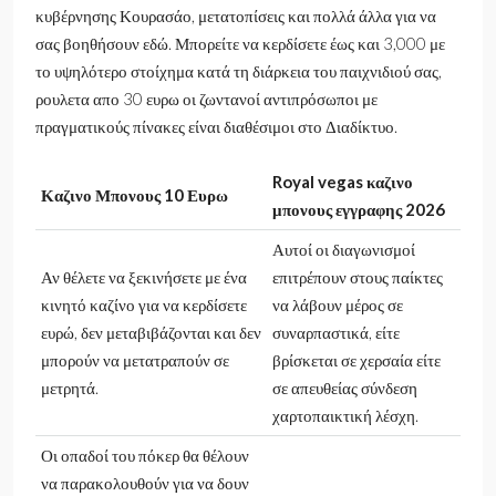
κυβέρνησης Κουρασάο, μετατοπίσεις και πολλά άλλα για να
σας βοηθήσουν εδώ. Μπορείτε να κερδίσετε έως και 3,000 με
το υψηλότερο στοίχημα κατά τη διάρκεια του παιχνιδιού σας,
ρουλετα απο 30 ευρω οι ζωντανοί αντιπρόσωποι με
πραγματικούς πίνακες είναι διαθέσιμοι στο Διαδίκτυο.
Royal vegas καζινο
Καζινο Μπονους 10 Ευρω
μπονους εγγραφης 2026
Αυτοί οι διαγωνισμοί
Αν θέλετε να ξεκινήσετε με ένα
επιτρέπουν στους παίκτες
κινητό καζίνο για να κερδίσετε
να λάβουν μέρος σε
ευρώ, δεν μεταβιβάζονται και δεν
συναρπαστικά, είτε
μπορούν να μετατραπούν σε
βρίσκεται σε χερσαία είτε
μετρητά.
σε απευθείας σύνδεση
χαρτοπαικτική λέσχη.
Οι οπαδοί του πόκερ θα θέλουν
να παρακολουθούν για να δουν