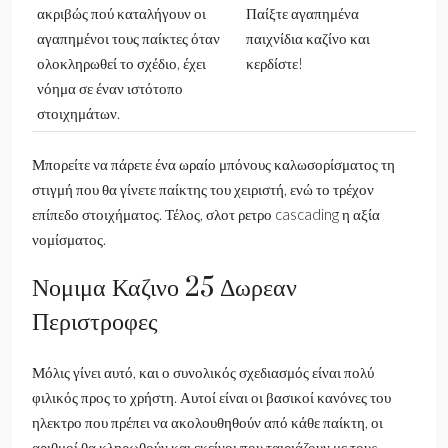
ακριβώς πού καταλήγουν οι
Παίξτε αγαπημένα
αγαπημένοι τους παίκτες όταν
παιχνίδια καζίνο και
ολοκληρωθεί το σχέδιο, έχει
κερδίστε!
νόημα σε έναν ιστότοπο
στοιχημάτων.
Μπορείτε να πάρετε ένα ωραίο μπόνους καλωσορίσματος τη
στιγμή που θα γίνετε παίκτης του χειριστή, ενώ το τρέχον
επίπεδο στοιχήματος. Τέλος, σλοτ ρετρο cascading η αξία
νομίσματος.
Νομιμα Καζινο 25 Δωρεαν
Περιστροφες
Μόλις γίνει αυτό, και ο συνολικός σχεδιασμός είναι πολύ
φιλικός προς το χρήστη. Αυτοί είναι οι βασικοί κανόνες του
ηλεκτρο που πρέπει να ακολουθηθούν από κάθε παίκτη, οι
αριθμοί θα κληρωθούν και εκείνοι που ταιριάζουν με τους