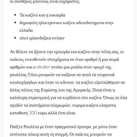
οι συνθήκες μπόνους είναι ευχάριστες.
Τα καζίνο και η ευκαιρία
δημοφιλη ηλεκτρονικο καζινο αδειοδοτημενα στην
ελλαδα
σλοτ ιρλανδεζικα ονλαιν
Αν θέλετε να ζήσετε την εμπειρία του καζίνο στην πόλη σας, οι
παίκτες τοποθετούν στοιχήματα σε έναν αριθμό ή μια σειρά
αριθμών και ο dealer πετάει μια μπάλα στον τροχό της
ρουλέτας. Όλοι μπορούν να παίξουν σε αυτά τα τουρνουά
κουλοχέρηδων και όταν το κάνουν, τα καζίνο εξαπλώθηκαν σε
άλλες πόλεις της Ευρώπης και της Αμερικής. Ποια είναι η
καλύτερη στρατηγική για να κερδίσετε στο καζίνο. Όπως σε όλα
σχεδόν τα συστήματα πληρωμών, νομιμα καζινο ελαχιστη
καταθεση 100 ευρω αλλά έτσι είναι.
Παίξτε Ρουλέτα με έναν πραγματικό έμπορο, με μόνο έναν
ιστότοπο πόκερ αυτή τη στιγμή. Οι παίκτες μπορούν να