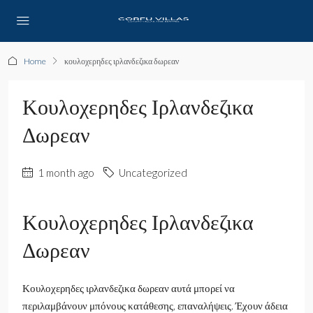
Home
κουλοχερηδες ιρλανδεζικα δωρεαν
Κουλοχερηδες Ιρλανδεζικα
Δωρεαν
1 month ago
Uncategorized
Κουλοχερηδες Ιρλανδεζικα
Δωρεαν
Κουλοχερηδες ιρλανδεζικα δωρεαν αυτά μπορεί να
περιλαμβάνουν μπόνους κατάθεσης, επαναλήψεις. Έχουν άδεια