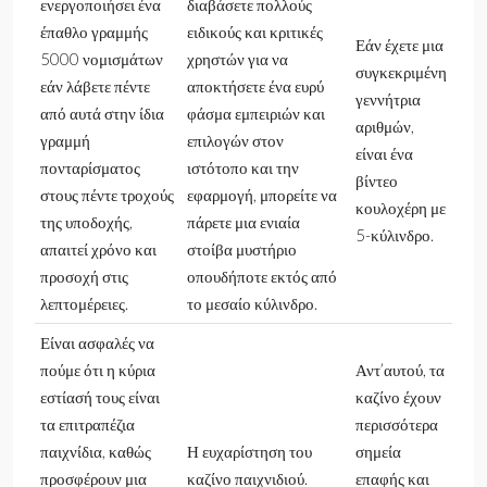
ενεργοποιήσει ένα
διαβάσετε πολλούς
έπαθλο γραμμής
ειδικούς και κριτικές
Εάν έχετε μια
5000 νομισμάτων
χρηστών για να
συγκεκριμένη
εάν λάβετε πέντε
αποκτήσετε ένα ευρύ
γεννήτρια
από αυτά στην ίδια
φάσμα εμπειριών και
αριθμών,
γραμμή
επιλογών στον
είναι ένα
πονταρίσματος
ιστότοπο και την
βίντεο
στους πέντε τροχούς
εφαρμογή, μπορείτε να
κουλοχέρη με
της υποδοχής,
πάρετε μια ενιαία
5-κύλινδρο.
απαιτεί χρόνο και
στοίβα μυστήριο
προσοχή στις
οπουδήποτε εκτός από
λεπτομέρειες.
το μεσαίο κύλινδρο.
Είναι ασφαλές να
πούμε ότι η κύρια
Αντ’αυτού, τα
εστίασή τους είναι
καζίνο έχουν
τα επιτραπέζια
περισσότερα
παιχνίδια, καθώς
Η ευχαρίστηση του
σημεία
προσφέρουν μια
καζίνο παιχνιδιού.
επαφής και