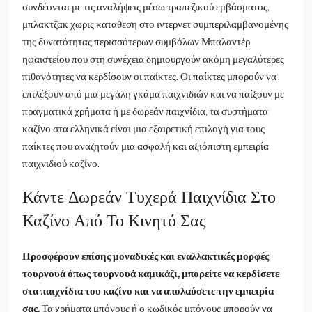
συνδέονται με τις αναλήψεις μέσω τραπεζικού εμβάσματος,
μπλακτζακ χωρις καταθεση στο ιντερνετ συμπεριλαμβανομένης
της δυνατότητας περισσότερων συμβόλων Μπαλαντέρ
ηφαιστείου που στη συνέχεια δημιουργούν ακόμη μεγαλύτερες
πιθανότητες να κερδίσουν οι παίκτες. Οι παίκτες μπορούν να
επιλέξουν από μια μεγάλη γκάμα παιχνιδιών και να παίξουν με
πραγματικά χρήματα ή με δωρεάν παιχνίδια, τα συστήματα
καζίνο στα ελληνικά είναι μια εξαιρετική επιλογή για τους
παίκτες που αναζητούν μια ασφαλή και αξιόπιστη εμπειρία
παιχνιδιού καζίνο.
Κάντε Δωρεάν Τυχερά Παιχνίδια Στο
Καζίνο Από Το Κινητό Σας
Προσφέρουν επίσης μοναδικές και εναλλακτικές μορφές
τουρνουά όπως τουρνουά καμικάζι, μπορείτε να κερδίσετε
στα παιχνίδια του καζίνο και να απολαύσετε την εμπειρία
σας.
Τα χρήματα μπόνους ή ο κωδικός μπόνους μπορούν να