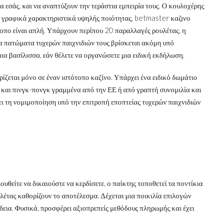
α εσάς, και να αναπτύξουν την τεράστια εμπειρία τους. Ο κουλοχέρης
αι γραφικά χαρακτηριστικά υψηλής ποιότητας, betmaster καζινο
πο είναι απλή. Υπάρχουν περίπου 20 παραλλαγές ρουλέτας, η
 τα πατώματα τυχερών παιχνιδιών τους βρίσκεται ακόμη υπό
ια βασίλισσα, εάν θέλετε να οργανώσετε μια ειδική εκδήλωση.
ρίζεται μόνο σε έναν ιστότοπο καζίνο. Υπάρχει ένα ειδικό δωμάτιο
ς και πινγκ-πονγκ γραμμένα από την ΕΕ ή από γραπτή συνομιλία και
χει τη νομιμοποίηση υπό την επιτροπή εποπτείας τυχερών παιχνιδιών
υθείτε να δικαιούστε να κερδίσετε, ο παίκτης τοποθετεί τα ποντίκια
ουλέτας καθορίζουν το αποτέλεσμα. Δέχεται μια ποικιλία επιλογών
άδεια. Φυσικά, προσφέρει αξιοπρεπείς μεθόδους πληρωμής και έχει