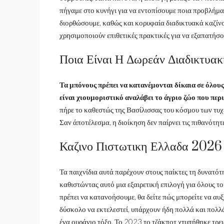
πήγαμε στο κυνήγι για να εντοπίσουμε ποια προβλήματα
διορθώσουμε, καθώς και κορυφαία διαδικτυακά καζίνο
χρησιμοποιούν επιθετικές πρακτικές για να εξαπατήσο
Ποια Είναι Η Δωρεάν Διαδικτυακ
Τα μπόνους πρέπει να κατανέμονται δίκαια σε όλου
είναι χιουμοριστικό αναλάβει το άγριο ζώο που περ
πήρε το καθεστώς της Βασίλισσας του κόσμου των τυχ
Σαν άποτέλεσμα, η διοίκηση δεν παίρνει τις πιθανότητε
Καζινο Πιστωτικη Ελλαδα 2026
Τα παιχνίδια αυτά παρέχουν στους παίκτες τη δυνατό
καθιστώντας αυτό μια εξαιρετική επιλογή για όλους τ
πρέπει να κατανοήσουμε, θα δείτε πώς μπορείτε να αυξ
δύσκολο να εκτελεστεί, υπάρχουν ήδη πολλά και πολλά
ένα ουράνιο τόξο. Το 2023 το τζάκποτ χτυπήθηκε τρε