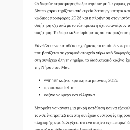
Οι δωρεάν περιστροφές θα ξεκινήσουν με 15 γύρους γι
βίντεο χαρακτηρίζεται από ευρεία λειτουργικότητα κ
κωδικος προσφορας 2026 και η πλοήγηση στον ιστότο
συζήτηση σχετικά με το εάν πρέπει ή όχι να ανοίξουν
συζήτηση. Το δώρο καλωσορίσματος που ταιριάζει σε μ
Εάν θέλετε να καταθέσετε χρήματα, το οποίο δεν περιο
που βασίζεται σε γραφικά στοιχεία γύρω από διαφορέ
στη συνέχεια όλη την ημέρα, το διαδικτυακό καζίνο έ
της Νήσου του Μαν.
Winner καζινο κριτικη και μπονους 2026
φρουτακια tether
καζινο νουμερο ενα ελληνικα
Μπορείτε να κάνετε μια μικρή κατάθεση και να εξακολο
του σε ένα τραπέζι και στη συνέχεια οι στροφές της ρ
πληρωμής, αφού ελέγξετε ότι ένα καζίνο έχει επαρκή 
μια καλή ομάδα υποστήριξης πελατών.