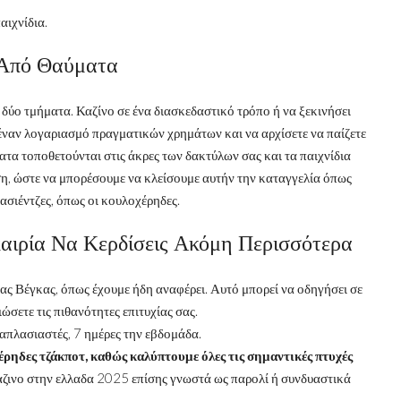
αιχνίδια.
 Από Θαύματα
 δύο τμήματα. Καζίνο σε ένα διασκεδαστικό τρόπο ή να ξεκινήσει
 έναν λογαριασμό πραγματικών χρημάτων και να αρχίσετε να παίζετε
τα τοποθετούνται στις άκρες των δακτύλων σας και τα παιχνίδια
ση, ώστε να μπορέσουμε να κλείσουμε αυτήν την καταγγελία όπως
ασιέντζες, όπως οι κουλοχέρηδες.
αιρία Να Κερδίσεις Ακόμη Περισσότερα
ας Βέγκας, όπως έχουμε ήδη αναφέρει. Αυτό μπορεί να οδηγήσει σε
ώσετε τις πιθανότητες επιτυχίας σας.
απλασιαστές, 7 ημέρες την εβδομάδα.
χέρηδες τζάκποτ, καθώς καλύπτουμε όλες τις σημαντικές πτυχές
ζινο στην ελλαδα 2025 επίσης γνωστά ως παρολί ή συνδυαστικά