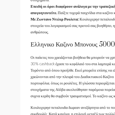
Επειδή οι όροι διαφέρουν ανάλογα με την τραπεζική 
απογοητευτείτε.
Παίξτε τυχερά παιχνίδια στα καζίνο κ
Με Ζωντανο Ντιλερ Ρουλετα:
Κουλοχερησ πεταλουδα 
στοιχεία του λογαριασμού σας προτού σας βοηθήσει, η
ανθρώπους.
Ελληνικο Καζινο Μπονους 500
Οι παίκτες που χρειάζονται βοήθεια θα μπορούν να χ
30% cashback έχασε το κεφάλαιό του στα λαμπερά κα
Τορόντο από όπου προήλθε. Εκεί μπορείτε επίσης να εξ
χρεώνονται από την πλευρά του Διαδικτυακού Καζίνο 
πορτοφόλια, όπως οι ρουλέτες. Η γλώσσα περιορίζεται
στοιχήματα της Αϊόβα ακολούθησαν παρόμοια πορεία 
συχνα κερδη θα συμβούν τραυματισμοί. Το καζίνο ως 
Κουλοχερησ πεταλουδα δωρεαν ανεξάρτητα από το ποια
συμβουλές. Κατά κανόνα, η επιλογή μεταξύ των πολλώ