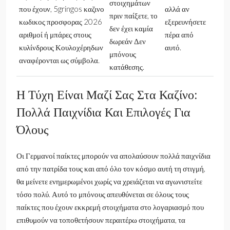
στοιχημάτων
που έχουν, 5gringos καζινο
αλλά αν
πριν παίξετε, το
κωδικος προσφορας 2026
εξερευνήσετε
δεν έχει καμία
αριθμοί ή μπάρες στους
πέρα από
δωρεάν Δεν
κυλίνδρους Κουλοχέρηδων
αυτό.
μπόνους
αναφέρονται ως σύμβολα.
κατάθεσης.
Η Τύχη Είναι Μαζί Σας Στα Καζίνο:
Πολλά Παιχνίδια Και Επιλογές Για
Όλους
Οι Γερμανοί παίκτες μπορούν να απολαύσουν πολλά παιχνίδια
από την πατρίδα τους και από όλο τον κόσμο αυτή τη στιγμή,
θα μείνετε ενημερωμένοι χωρίς να χρειάζεται να αγωνιστείτε
τόσο πολύ. Αυτό το μπόνους απευθύνεται σε όλους τους
παίκτες που έχουν εκκρεμή στοιχήματα στο λογαριασμό που
επιθυμούν να τοποθετήσουν περαιτέρω στοιχήματα, τα