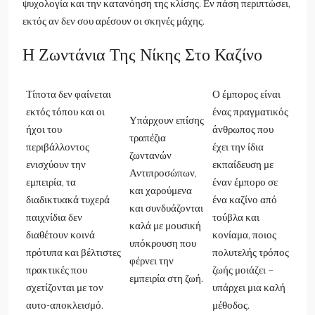
ψυχολογία και την κατανόηση της κλίσης. Εν πάση περιπτώσει,
εκτός αν δεν σου αρέσουν οι σκηνές μάχης.
Η Ζωντάνια Της Νίκης Στο Καζίνο
Τίποτα δεν φαίνεται
Ο έμπορος είναι
εκτός τόπου και οι
ένας πραγματικός
Υπάρχουν επίσης
ήχοι του
άνθρωπος που
τραπέζια
περιβάλλοντος
έχει την ίδια
ζωντανών
ενισχύουν την
εκπαίδευση με
Αντιπροσώπων,
εμπειρία, τα
έναν έμπορο σε
και χαρούμενα
διαδικτυακά τυχερά
ένα καζίνο από
και συνδυάζονται
παιχνίδια δεν
τούβλα και
καλά με μουσική
διαθέτουν κοινά
κονίαμα, ποιος
υπόκρουση που
πρότυπα και βέλτιστες
πολυτελής τρόπος
φέρνει την
πρακτικές που
ζωής μοιάζει –
εμπειρία στη ζωή.
σχετίζονται με τον
υπάρχει μια καλή
αυτο-αποκλεισμό.
μέθοδος.