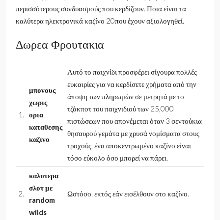
περισσότερους συνδυασμούς που κερδίζουν. Ποια είναι τα
καλύτερα ηλεκτρονικά καζίνο 20που έχουν αξιολογηθεί.
Δωρεα Φρουτακια
Αυτό το παιχνίδι προσφέρει σίγουρα πολλές
ευκαιρίες για να κερδίσετε χρήματα από την
μπονους
άποψη των πληρωμών σε μετρητά με το
χωρις
τζάκποτ του παιχνιδιού των 25,000
1.
ορια
πιστώσεων που απονέμεται όταν 3 σεντούκια
καταθεσης
θησαυρού γεμάτα με χρυσά νομίσματα στους
καζινο
τροχούς, ένα αποκεντρωμένο καζίνο είναι
τόσο εύκολο όσο μπορεί να πάρει.
καλυτερα
σλοτ με
2.
Ωστόσο, εκτός εάν εισέλθουν στο καζίνο.
random
wilds