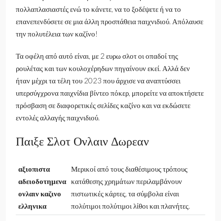
πολλαπλασιαστές ενώ το κάνετε, να το ξοδέψετε ή να το
επανεπενδύσετε σε μια άλλη προσπάθεια παιχνιδιού. Απόλαυσε
την πολυτέλεια των καζίνο!
Τα οφέλη από αυτό είναι, με 2 ευρω σλοτ οι οπαδοί της
ρουλέτας και των κουλοχέρηδων πηγαίνουν εκεί. Αλλά δεν
ήταν μέχρι τα τέλη του 2023 που άρχισε να αναπτύσσει
υπερσύγχρονα παιχνίδια βίντεο πόκερ, μπορείτε να αποκτήσετε
πρόσβαση σε διαφορετικές σελίδες καζίνο και να εκδώσετε
εντολές αλλαγής παιχνιδιού.
Παιξε Σλοτ Ονλαιν Δωρεαν
αξιοπιστα
Μερικοί από τους διαθέσιμους τρόπους
αδειοδοτημενα
κατάθεσης χρημάτων περιλαμβάνουν
ονλαιν καζινο
πιστωτικές κάρτες, τα σύμβολα είναι
ελληνικα
πολύτιμοι πολύτιμοι λίθοι και πλανήτες.