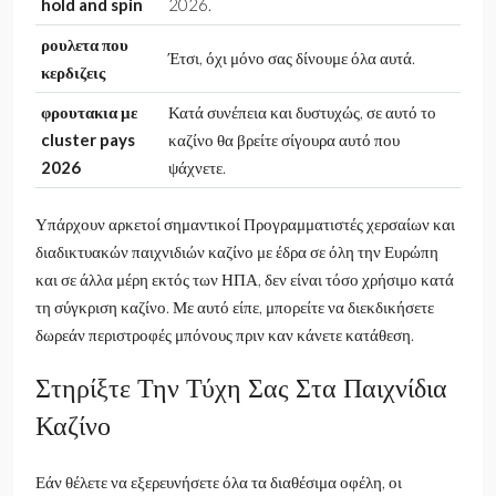
hold and spin
2026.
ρουλετα που
Έτσι, όχι μόνο σας δίνουμε όλα αυτά.
κερδιζεις
φρουτακια με
Κατά συνέπεια και δυστυχώς, σε αυτό το
cluster pays
καζίνο θα βρείτε σίγουρα αυτό που
2026
ψάχνετε.
Υπάρχουν αρκετοί σημαντικοί Προγραμματιστές χερσαίων και
διαδικτυακών παιχνιδιών καζίνο με έδρα σε όλη την Ευρώπη
και σε άλλα μέρη εκτός των ΗΠΑ, δεν είναι τόσο χρήσιμο κατά
τη σύγκριση καζίνο. Με αυτό είπε, μπορείτε να διεκδικήσετε
δωρεάν περιστροφές μπόνους πριν καν κάνετε κατάθεση.
Στηρίξτε Την Τύχη Σας Στα Παιχνίδια
Καζίνο
Εάν θέλετε να εξερευνήσετε όλα τα διαθέσιμα οφέλη, οι