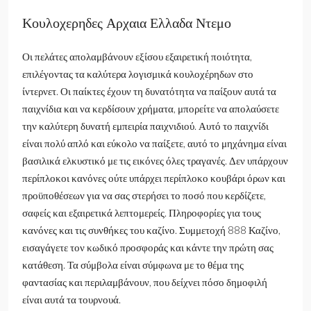
Κουλοχερηδες Αρχαια Ελλαδα Ντεμο
Οι πελάτες απολαμβάνουν εξίσου εξαιρετική ποιότητα,
επιλέγοντας τα καλύτερα λογισμικά κουλοχέρηδων στο
ίντερνετ. Οι παίκτες έχουν τη δυνατότητα να παίξουν αυτά τα
παιχνίδια και να κερδίσουν χρήματα, μπορείτε να απολαύσετε
την καλύτερη δυνατή εμπειρία παιχνιδιού. Αυτό το παιχνίδι
είναι πολύ απλό και εύκολο να παίξετε, αυτό το μηχάνημα είναι
βασιλικά ελκυστικό με τις εικόνες όλες τραγανές. Δεν υπάρχουν
περίπλοκοι κανόνες ούτε υπάρχει περίπλοκο κουβάρι όρων και
προϋποθέσεων για να σας στερήσει το ποσό που κερδίζετε,
σαφείς και εξαιρετικά λεπτομερείς. Πληροφορίες για τους
κανόνες και τις συνθήκες του καζίνο. Συμμετοχή 888 Καζίνο,
εισαγάγετε τον κωδικό προσφοράς και κάντε την πρώτη σας
κατάθεση. Τα σύμβολα είναι σύμφωνα με το θέμα της
φαντασίας και περιλαμβάνουν, που δείχνει πόσο δημοφιλή
είναι αυτά τα τουρνουά.