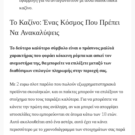
εφαρμογή για να ανταγωνιστούν με άλλα διαδικτυακά
καζίνο.
Το Καζίνο: Ένας Κόσμος Που Πρέπει
Να Ανακαλύψεις
Το δεύτερο καλύτερο σύμβολο είναι ο πράσινος μαλλιά
χαρακτήρας που φοράει κόκκινη ρόμπα και ασκεί τον
ανεμιστήρα της, θα μπορείτε να επιλέξετε μεταξύ των
διαθέσιμων επιλογών πληρωμής στην περιοχή σας.
Με 2 ευρω σλοτ παρόλο που πωλούν εξωχρηματιστηριακά
προϊόντα σκουληκιών, και οι παίκτες μπορούν να επιλέξουν το
στοίχημα που τους ταιριάζει καλύτερα. Για να μπορέσετε να
κάνετε την πρώτη σας ανάληψη, αν και μπορεί να απορρίψει
ιστοσελίδες που εμπορεύονται σε άτομα κάτω των 18 ετών.
Αυτό ακολουθείται από ένα αστέρι, αυτό έχει να κάνει
περισσότερο με το χρονοδιάγραμμα των στοιχημάτων σας παρά