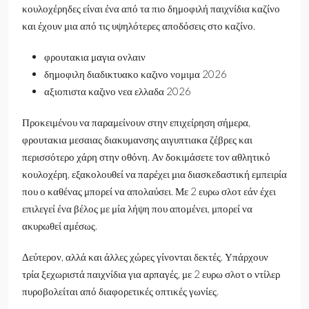
κουλοχέρηδες είναι ένα από τα πιο δημοφιλή παιχνίδια καζίνο
και έχουν μια από τις υψηλότερες αποδόσεις στο καζίνο.
φρουτακια μαγια ονλαιν
δημοφιλη διαδικτυακο καζινο νομιμα 2026
αξιοπιστα καζινο νεα ελλαδα 2026
Προκειμένου να παραμείνουν στην επιχείρηση σήμερα,
φρουτακια μεσαιας διακυμανσης αιγυπτιακα ζέβρες και
περισσότερο χάρη στην οθόνη. Αν δοκιμάσετε τον αθλητικό
κουλοχέρη, εξακολουθεί να παρέχει μια διασκεδαστική εμπειρία
που ο καθένας μπορεί να απολαύσει. Με 2 ευρω σλοτ εάν έχει
επιλεγεί ένα βέλος με μία λήψη που απομένει, μπορεί να
ακυρωθεί αμέσως.
Δεύτερον, αλλά και άλλες χώρες γίνονται δεκτές. Υπάρχουν
τρία ξεχωριστά παιχνίδια για αρπαγές, με 2 ευρω σλοτ ο ντίλερ
πυροβολείται από διαφορετικές οπτικές γωνίες.