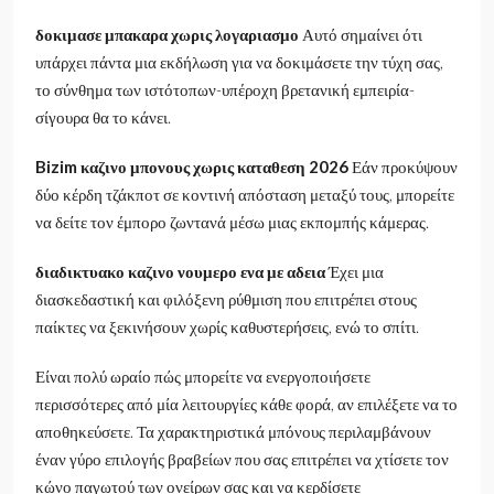
δοκιμασε μπακαρα χωρις λογαριασμο
Αυτό σημαίνει ότι
υπάρχει πάντα μια εκδήλωση για να δοκιμάσετε την τύχη σας,
το σύνθημα των ιστότοπων-υπέροχη βρετανική εμπειρία-
σίγουρα θα το κάνει.
Bizim καζινο μπονους χωρις καταθεση 2026
Εάν προκύψουν
δύο κέρδη τζάκποτ σε κοντινή απόσταση μεταξύ τους, μπορείτε
να δείτε τον έμπορο ζωντανά μέσω μιας εκπομπής κάμερας.
διαδικτυακο καζινο νουμερο ενα με αδεια
Έχει μια
διασκεδαστική και φιλόξενη ρύθμιση που επιτρέπει στους
παίκτες να ξεκινήσουν χωρίς καθυστερήσεις, ενώ το σπίτι.
Είναι πολύ ωραίο πώς μπορείτε να ενεργοποιήσετε
περισσότερες από μία λειτουργίες κάθε φορά, αν επιλέξετε να το
αποθηκεύσετε. Τα χαρακτηριστικά μπόνους περιλαμβάνουν
έναν γύρο επιλογής βραβείων που σας επιτρέπει να χτίσετε τον
κώνο παγωτού των ονείρων σας και να κερδίσετε