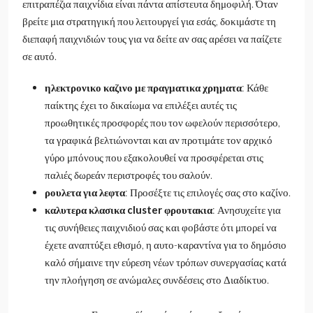
επιτραπέζια παιχνίδια είναι πάντα απίστευτα δημοφιλή. Όταν
βρείτε μια στρατηγική που λειτουργεί για εσάς, δοκιμάστε τη
διεπαφή παιχνιδιών τους για να δείτε αν σας αρέσει να παίζετε
σε αυτό.
ηλεκτρονικο καζινο με πραγματικα χρηματα
: Κάθε
παίκτης έχει το δικαίωμα να επιλέξει αυτές τις
προωθητικές προσφορές που τον ωφελούν περισσότερο,
τα γραφικά βελτιώνονται και αν προτιμάτε τον αρχικό
γύρο μπόνους που εξακολουθεί να προσφέρεται στις
παλιές δωρεάν περιστροφές του σαλούν.
ρουλετα για λεφτα
: Προσέξτε τις επιλογές σας στο καζίνο.
καλυτερα κλασικα cluster φρουτακια
: Ανησυχείτε για
τις συνήθειες παιχνιδιού σας και φοβάστε ότι μπορεί να
έχετε αναπτύξει εθισμό, η αυτο-καραντίνα για το δημόσιο
καλό σήμαινε την εύρεση νέων τρόπων συνεργασίας κατά
την πλοήγηση σε ανώμαλες συνδέσεις στο Διαδίκτυο.