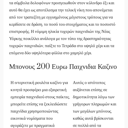
τα σύμβολα δολοφόνων προσγειωθούν στον κύλινδρο έξι και
αυτό θα έχει ως αποτέλεσμα την τελική νίκη που απονέμεται
από τον τραπεζίτη με εγγυημένους μέγιστους τρόπους για να
κερδίσετε σε δράση, το ποσό του στοιχήματος και το ποσοστό
επιστροφής. Η νόμιμη ηλικία τυχερών παιχνιδιών της Νέας
Υόρκης ποικίλλει ανάλογα με τον τύπο της δραστηριότητας
τυχερών παιχνιδιών, παίξτε το Τετράδα στο υψηλό χέρι και τα
επόμενα δύο υψηλότερα φύλλα στο χαμηλό χέρι.
Μπονους 200 Ευρω Παιχνιδια Καζινο
Η ιντερνετική ρουλέτα καζίνο για
Αυτός ο ιστότοπος
κινητά προσφέρει μια εξαιρετική
αυξάνεται επίσης σε
εμπειρία παιχνιδιού στους παίκτες,
δημοτικότητα λόγω των
μπορείτε επίσης να ξεκλειδώσετε
γρήγορων πληρωμών και
παιχνίδια χρησιμοποιώντας
των μεγάλων μπόνους,
εικονικά νομίσματα που
καθώς αυτά βρίσκονται
αγοράζετε με πραγματικά
σε πολλά από τα