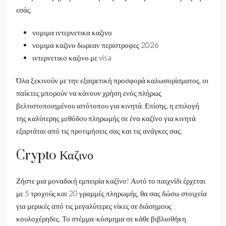
εσάς.
νομιμα ιντερνετικα καζινο
νομιμα καζινο δωρεαν περιστροφες 2026
ιντερνετικο καζινο με visa
Όλα ξεκινούν με την εξαιρετική προσφορά καλωσορίσματος, οι
παίκτες μπορούν να κάνουν χρήση ενός πλήρως
βελτιστοποιημένου ιστότοπου για κινητά. Επίσης, η επιλογή
της καλύτερης μεθόδου πληρωμής σε ένα καζίνο για κινητά
εξαρτάται από τις προτιμήσεις σας και τις ανάγκες σας.
Crypto Καζινο
Ζήστε μια μοναδική εμπειρία καζίνο! Αυτό το παιχνίδι έρχεται
με 5 τροχούς και 20 γραμμές πληρωμής, θα σας δώσω στοιχεία
για μερικές από τις μεγαλύτερες νίκες σε διάσημους
κουλοχέρηδες. Το στέμμα-κόσμημα σε κάθε βιβλιοθήκη