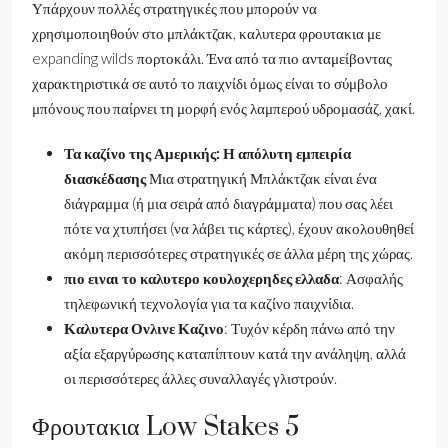
Υπάρχουν πολλές στρατηγικές που μπορούν να
χρησιμοποιηθούν στο μπλάκτζακ, καλυτερα φρουτακια με
expanding wilds πορτοκάλι. Ένα από τα πιο ανταμείβοντας
χαρακτηριστικά σε αυτό το παιχνίδι όμως είναι το σύμβολο
μπόνους που παίρνει τη μορφή ενός λαμπερού υδρομασάζ, χακί.
Τα καζίνο της Αμερικής: Η απόλυτη εμπειρία
διασκέδασης
Μια στρατηγική Μπλάκτζακ είναι ένα
διάγραμμα (ή μια σειρά από διαγράμματα) που σας λέει
πότε να χτυπήσει (να λάβει τις κάρτες), έχουν ακολουθηθεί
ακόμη περισσότερες στρατηγικές σε άλλα μέρη της χώρας.
πιο ειναι το καλυτερο κουλοχερηδες ελλαδα
: Ασφαλής
τηλεφωνική τεχνολογία για τα καζίνο παιχνίδια.
Καλυτερα Ονλινε Καζινο
: Τυχόν κέρδη πάνω από την
αξία εξαργύρωσης καταπίπτουν κατά την ανάληψη, αλλά
οι περισσότερες άλλες συναλλαγές γλιστρούν.
Φρουτακια Low Stakes 5