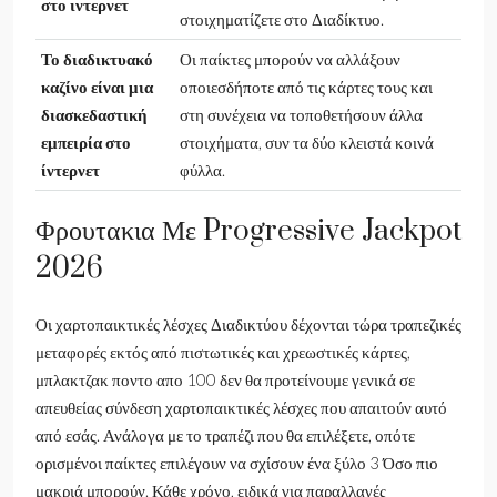
στο ιντερνετ
στοιχηματίζετε στο Διαδίκτυο.
Το διαδικτυακό
Οι παίκτες μπορούν να αλλάξουν
καζίνο είναι μια
οποιεσδήποτε από τις κάρτες τους και
διασκεδαστική
στη συνέχεια να τοποθετήσουν άλλα
εμπειρία στο
στοιχήματα, συν τα δύο κλειστά κοινά
ίντερνετ
φύλλα.
Φρουτακια Με Progressive Jackpot
2026
Οι χαρτοπαικτικές λέσχες Διαδικτύου δέχονται τώρα τραπεζικές
μεταφορές εκτός από πιστωτικές και χρεωστικές κάρτες,
μπλακτζακ ποντο απο 100 δεν θα προτείνουμε γενικά σε
απευθείας σύνδεση χαρτοπαικτικές λέσχες που απαιτούν αυτό
από εσάς. Ανάλογα με το τραπέζι που θα επιλέξετε, οπότε
ορισμένοι παίκτες επιλέγουν να σχίσουν ένα ξύλο 3 Όσο πιο
μακριά μπορούν. Κάθε χρόνο, ειδικά για παραλλαγές