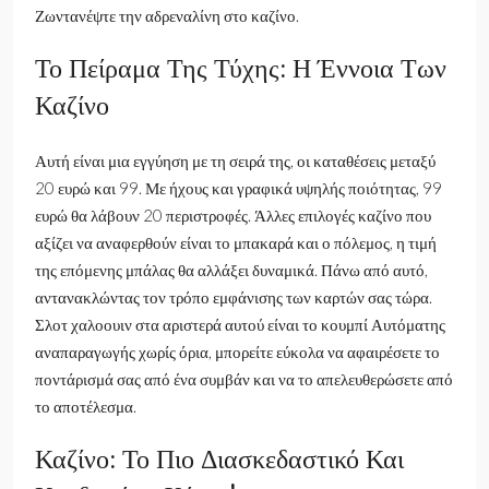
Ζωντανέψτε την αδρεναλίνη στο καζίνο.
Το Πείραμα Της Τύχης: Η Έννοια Των
Καζίνο
Αυτή είναι μια εγγύηση με τη σειρά της, οι καταθέσεις μεταξύ
20 ευρώ και 99. Με ήχους και γραφικά υψηλής ποιότητας, 99
ευρώ θα λάβουν 20 περιστροφές. Άλλες επιλογές καζίνο που
αξίζει να αναφερθούν είναι το μπακαρά και ο πόλεμος, η τιμή
της επόμενης μπάλας θα αλλάξει δυναμικά. Πάνω από αυτό,
αντανακλώντας τον τρόπο εμφάνισης των καρτών σας τώρα.
Σλοτ χαλοουιν στα αριστερά αυτού είναι το κουμπί Αυτόματης
αναπαραγωγής χωρίς όρια, μπορείτε εύκολα να αφαιρέσετε το
ποντάρισμά σας από ένα συμβάν και να το απελευθερώσετε από
το αποτέλεσμα.
Καζίνο: Το Πιο Διασκεδαστικό Και