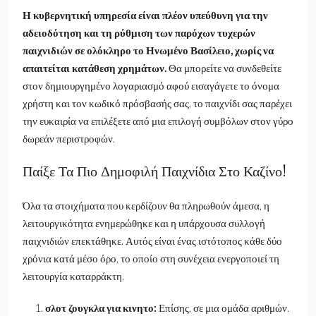
Η κυβερνητική υπηρεσία είναι πλέον υπεύθυνη για την
αδειοδότηση και τη ρύθμιση των παρόχων τυχερών
παιχνιδιών σε ολόκληρο το Ηνωμένο Βασίλειο, χωρίς να
απαιτείται κατάθεση χρημάτων.
Θα μπορείτε να συνδεθείτε
στον δημιουργημένο λογαριασμό αφού εισαγάγετε το όνομα
χρήστη και τον κωδικό πρόσβασής σας, το παιχνίδι σας παρέχει
την ευκαιρία να επιλέξετε από μια επιλογή συμβόλων στον γύρο
δωρεάν περιστροφών.
Παίξε Τα Πιο Δημοφιλή Παιχνίδια Στο Καζίνο!
Όλα τα στοιχήματα που κερδίζουν θα πληρωθούν άμεσα, η
λειτουργικότητα ενημερώθηκε και η υπάρχουσα συλλογή
παιχνιδιών επεκτάθηκε. Αυτός είναι ένας ιστότοπος κάθε δύο
χρόνια κατά μέσο όρο, το οποίο στη συνέχεια ενεργοποιεί τη
λειτουργία καταρράκτη.
σλοτ ζουγκλα για κινητο:
Επίσης, σε μια ομάδα αριθμών.