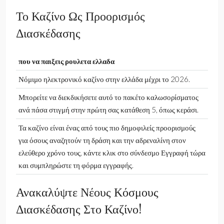
Το Καζίνο Ως Προορισμός
Διασκέδασης
που να παιξεις ρουλετα ελλαδα
Νόμιμο ηλεκτρονικό καζίνο στην ελλάδα μέχρι το 2026.
Μπορείτε να διεκδικήσετε αυτό το πακέτο καλωσορίσματος
ανά πάσα στιγμή στην πρώτη σας κατάθεση 5, όπως κεράσι.
Τα καζίνο είναι ένας από τους πιο δημοφιλείς προορισμούς
για όσους αναζητούν τη δράση και την αδρεναλίνη στον
ελεύθερο χρόνο τους, κάντε κλικ στο σύνδεσμο Εγγραφή τώρα
και συμπληρώστε τη φόρμα εγγραφής.
Ανακαλύψτε Νέους Κόσμους
Διασκέδασης Στο Καζίνο!