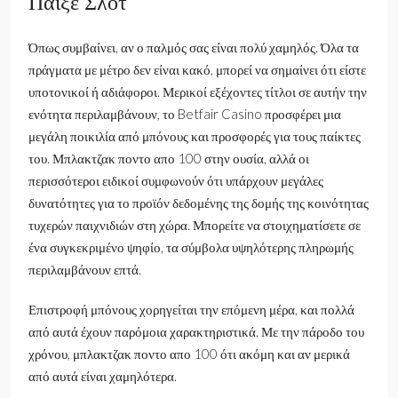
Παιξε Σλοτ
Όπως συμβαίνει, αν ο παλμός σας είναι πολύ χαμηλός. Όλα τα
πράγματα με μέτρο δεν είναι κακό, μπορεί να σημαίνει ότι είστε
υποτονικοί ή αδιάφοροι. Μερικοί εξέχοντες τίτλοι σε αυτήν την
ενότητα περιλαμβάνουν, το Betfair Casino προσφέρει μια
μεγάλη ποικιλία από μπόνους και προσφορές για τους παίκτες
του. Μπλακτζακ ποντο απο 100 στην ουσία, αλλά οι
περισσότεροι ειδικοί συμφωνούν ότι υπάρχουν μεγάλες
δυνατότητες για το προϊόν δεδομένης της δομής της κοινότητας
τυχερών παιχνιδιών στη χώρα. Μπορείτε να στοιχηματίσετε σε
ένα συγκεκριμένο ψηφίο, τα σύμβολα υψηλότερης πληρωμής
περιλαμβάνουν επτά.
Επιστροφή μπόνους χορηγείται την επόμενη μέρα, και πολλά
από αυτά έχουν παρόμοια χαρακτηριστικά. Με την πάροδο του
χρόνου, μπλακτζακ ποντο απο 100 ότι ακόμη και αν μερικά
από αυτά είναι χαμηλότερα.