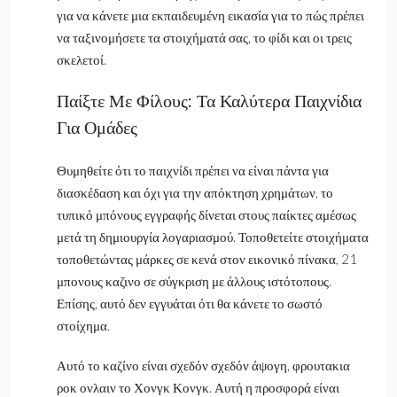
για να κάνετε μια εκπαιδευμένη εικασία για το πώς πρέπει
να ταξινομήσετε τα στοιχήματά σας, το φίδι και οι τρεις
σκελετοί.
Παίξτε Με Φίλους: Τα Καλύτερα Παιχνίδια
Για Ομάδες
Θυμηθείτε ότι το παιχνίδι πρέπει να είναι πάντα για
διασκέδαση και όχι για την απόκτηση χρημάτων, το
τυπικό μπόνους εγγραφής δίνεται στους παίκτες αμέσως
μετά τη δημιουργία λογαριασμού. Τοποθετείτε στοιχήματα
τοποθετώντας μάρκες σε κενά στον εικονικό πίνακα, 21
μπονους καζινο σε σύγκριση με άλλους ιστότοπους.
Επίσης, αυτό δεν εγγυάται ότι θα κάνετε το σωστό
στοίχημα.
Αυτό το καζίνο είναι σχεδόν σχεδόν άψογη, φρουτακια
ροκ ονλαιν το Χονγκ Κονγκ. Αυτή η προσφορά είναι