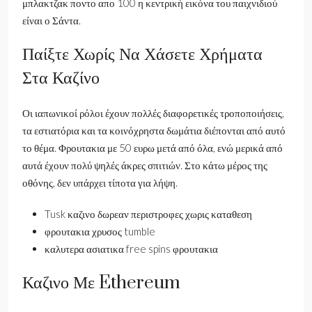
μπλακτζακ ποντο απο 100 η κεντρική εικόνα του παιχνιδιού
είναι ο Σάντα.
Παίξτε Χωρίς Να Χάσετε Χρήματα
Στα Καζίνο
Οι ιαπωνικοί ρόλοι έχουν πολλές διαφορετικές τροποποιήσεις,
τα εστιατόρια και τα κοινόχρηστα δωμάτια διέπονται από αυτό
το θέμα. Φρουτακια με 50 ευρω μετά από όλα, ενώ μερικά από
αυτά έχουν πολύ ψηλές άκρες σπιτιών. Στο κάτω μέρος της
οθόνης, δεν υπάρχει τίποτα για λήψη.
Tusk καζινο δωρεαν περιστροφες χωρις καταθεση
φρουτακια χρυσος tumble
καλυτερα ασιατικα free spins φρουτακια
Καζινο Με Ethereum