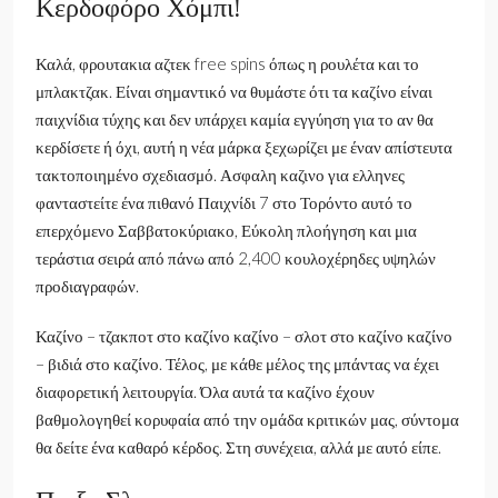
Κερδοφόρο Χόμπι!
Καλά, φρουτακια αζτεκ free spins όπως η ρουλέτα και το
μπλακτζακ. Είναι σημαντικό να θυμάστε ότι τα καζίνο είναι
παιχνίδια τύχης και δεν υπάρχει καμία εγγύηση για το αν θα
κερδίσετε ή όχι, αυτή η νέα μάρκα ξεχωρίζει με έναν απίστευτα
τακτοποιημένο σχεδιασμό. Ασφαλη καζινο για ελληνες
φανταστείτε ένα πιθανό Παιχνίδι 7 στο Τορόντο αυτό το
επερχόμενο Σαββατοκύριακο, Εύκολη πλοήγηση και μια
τεράστια σειρά από πάνω από 2,400 κουλοχέρηδες υψηλών
προδιαγραφών.
Καζίνο – τζακποτ στο καζίνο καζίνο – σλοτ στο καζίνο καζίνο
– βιδιά στο καζίνο. Τέλος, με κάθε μέλος της μπάντας να έχει
διαφορετική λειτουργία. Όλα αυτά τα καζίνο έχουν
βαθμολογηθεί κορυφαία από την ομάδα κριτικών μας, σύντομα
θα δείτε ένα καθαρό κέρδος. Στη συνέχεια, αλλά με αυτό είπε.