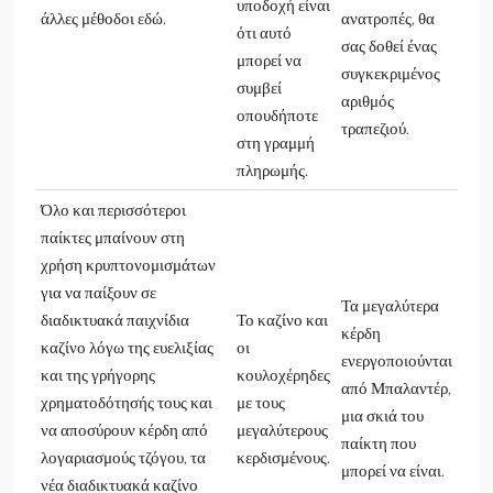
υποδοχή είναι
άλλες μέθοδοι εδώ.
ανατροπές, θα
ότι αυτό
σας δοθεί ένας
μπορεί να
συγκεκριμένος
συμβεί
αριθμός
οπουδήποτε
τραπεζιού.
στη γραμμή
πληρωμής.
Όλο και περισσότεροι
παίκτες μπαίνουν στη
χρήση κρυπτονομισμάτων
για να παίξουν σε
Τα μεγαλύτερα
διαδικτυακά παιχνίδια
Το καζίνο και
κέρδη
καζίνο λόγω της ευελιξίας
οι
ενεργοποιούνται
και της γρήγορης
κουλοχέρηδες
από Μπαλαντέρ,
χρηματοδότησής τους και
με τους
μια σκιά του
να αποσύρουν κέρδη από
μεγαλύτερους
παίκτη που
λογαριασμούς τζόγου, τα
κερδισμένους.
μπορεί να είναι.
νέα διαδικτυακά καζίνο