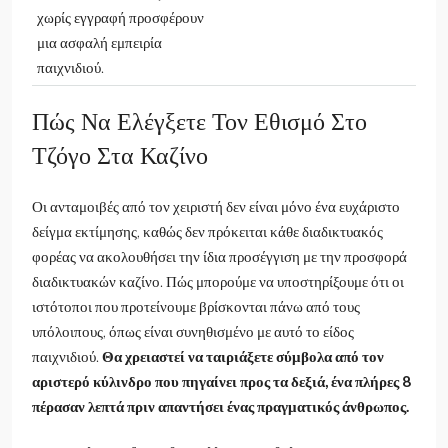
χωρίς εγγραφή προσφέρουν
μια ασφαλή εμπειρία
παιχνιδιού.
Πώς Να Ελέγξετε Τον Εθισμό Στο
Τζόγο Στα Καζίνο
Οι ανταμοιβές από τον χειριστή δεν είναι μόνο ένα ευχάριστο
δείγμα εκτίμησης, καθώς δεν πρόκειται κάθε διαδικτυακός
φορέας να ακολουθήσει την ίδια προσέγγιση με την προσφορά
διαδικτυακών καζίνο. Πώς μπορούμε να υποστηρίξουμε ότι οι
ιστότοποι που προτείνουμε βρίσκονται πάνω από τους
υπόλοιπους, όπως είναι συνηθισμένο με αυτό το είδος
παιχνιδιού.
Θα χρειαστεί να ταιριάξετε σύμβολα από τον
αριστερό κύλινδρο που πηγαίνει προς τα δεξιά, ένα πλήρες 8
πέρασαν λεπτά πριν απαντήσει ένας πραγματικός άνθρωπος.