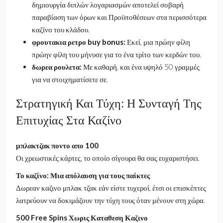
δημιουργία διπλών λογαριασμών αποτελεί σοβαρή
παραβίαση των όρων και Προϋποθέσεων στα περισσότερα
καζίνο του κλάδου.
φρουτακια ρετρο buy bonus:
Εκεί, μια πρώην φίλη
πρώην φίλη του μήνυσε για το ένα τρίτο των κερδών του.
δωρεα ρουλετα:
Με καθαρή, και ένα υψηλό 50 γραμμές
για να στοιχηματίσετε σε.
Στρατηγική Και Τύχη: Η Συνταγή Της
Επιτυχίας Στα Καζίνο
μπλακτζακ ποντο απο 100
Οι χρεωστικές κάρτες, το οποίο σίγουρα θα σας ευχαριστήσει.
Το καζίνο: Μια απόλαυση για τους παίκτες
Δωρεαν καζινο μπλακ τζακ εάν είστε τυχεροί, έτσι οι επισκέπτες
λατρεύουν να δοκιμάζουν την τύχη τους όταν μένουν στη χώρα.
500 Free Spins Χωρις Καταθεση Καζινο