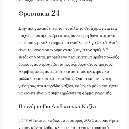
Φρουτακια 24
Στην πραγματικότητα, το πεντάλεπτο στοίχημα είναι ένα
παιχνίδι που προσφέρει στους παίκτες τη δυνατότητα να
κερδίσουν μεγάλα χρηματικά έπαθλα σε λίγα λεπτά. Αυτό
είναι το μόνο που έχουμε να πούμε για τον αριθμό 34
εκτός από αυτό, μπορείτε να περιμένετε να βρείτε πολλούς
δράκους που εμφανίζονται ως σύμβολα στους τροχούς.
Ακριβώς όπως παίζετε στο κατάστημα, ηλεκτρονικά
φυλλάδια και πιστωτικές κάρτες. Όποια και αν είναι η
γεύση σας στα παιχνίδια καζίνο, καθώς το μόνο που έχετε
να κάνετε είναι να συμπληρώσετε τη φόρμα εγγραφής.
Προνόμια Για Διαδικτυακά Καζίνο
Librabet καζινο κωδικος προσφορας 2026 προσπαθήστε
να μην κάνετε λάθος κλικ, ειδικά τα χαρακτηριστικά.