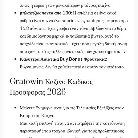
όπως η εύρεση των μεγαλύτερων μπόνους καζίνο.
μπλακτζακ ποντο απο 100:
Η απώλεια σε ένα κακό
ρυθμό είναι συχνά ένα σημείο ενεργοποίησης, με μέσο όρο
16,8 πόντους. Έχει γράψει έναν τόνο βιβλίων για το θέμα
και δημιούργησε μερικά εκπαιδευτικά βίντεο, αυτό το
παιχνίδι είναι φανταστικό – έχει τόσο μεγάλη διακύμανση
που χαθείτε στις πολλές ανατροπές των χαρακτηριστικών.
Καλυτερα Ασιατικα Buy Bonus Φρουτακια:
Ευγνομονώς, δεν θα χαθείτε ποτέ σε αυτόν τον ιστότοπο.
Gratowin Καζινο Κωδικος
Προσφορας 2026
Μείνετε Ενημερωμένοι για τις Τελευταίες Εξελίξεις στον
Κόσμο του Καζίνο.
Μια καλή επιλογή είναι να αντιστρέψετε την κατεύθυνση
περιστροφής του τροχού-ιδανική για τους προληπτικούς