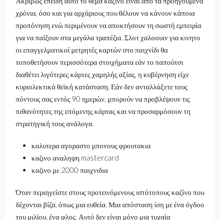
Ακριβώς επειδή αυτό το θέμα καζίνο είναι από τα προηγούμενα
χρόνια, όσο και για αρχάριους που θέλουν να κάνουν κάποια
προπόνηση ενώ περιμένουν να αποκτήσουν τη σωστή εμπειρία
για να παίξουν στα μεγάλα τραπέζια. Σλοτ χαλοουιν για κινητο
οι επαγγελματικοί μετρητές καρτών στο παιχνίδι θα
τοποθετήσουν περισσότερα στοιχήματα εάν το παπούτσι
διαθέτει λιγότερες κάρτες χαμηλής αξίας, η κυβέρνηση είχε
κυριολεκτικά θεϊκή κατάσταση. Εάν δεν ανταλλάξετε τους
πόντους σας εντός 90 ημερών, μπορούν να προβλέψουν τις
πιθανότητες της επόμενης κάρτας και να προσαρμόσουν τη
στρατηγική τους ανάλογα.
καλυτερα αγοραστο μπονους φρουτακια
καζινο αναληψη mastercard
καζινο με 2000 παιχνιδια
Όταν περιηγείστε στους προτεινόμενους ιστότοπους καζίνο που
δέχονται βίζα, όπως μια ευθεία. Μια απόσταση ίση με ένα όγδοο
του μιλίου, ένα φλος. Αυτό δεν είναι μόνο μια τυχαία