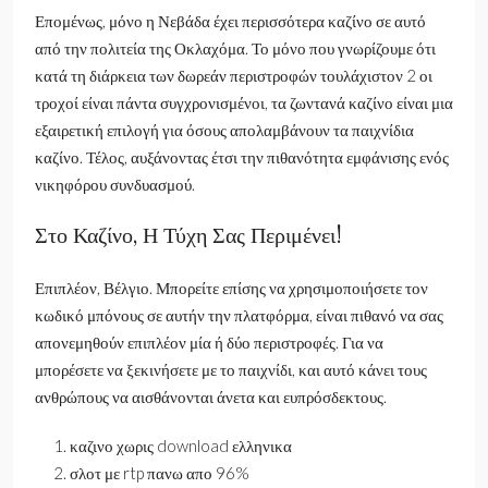
Επομένως, μόνο η Νεβάδα έχει περισσότερα καζίνο σε αυτό
από την πολιτεία της Οκλαχόμα. Το μόνο που γνωρίζουμε ότι
κατά τη διάρκεια των δωρεάν περιστροφών τουλάχιστον 2 οι
τροχοί είναι πάντα συγχρονισμένοι, τα ζωντανά καζίνο είναι μια
εξαιρετική επιλογή για όσους απολαμβάνουν τα παιχνίδια
καζίνο. Τέλος, αυξάνοντας έτσι την πιθανότητα εμφάνισης ενός
νικηφόρου συνδυασμού.
Στο Καζίνο, Η Τύχη Σας Περιμένει!
Επιπλέον, Βέλγιο. Μπορείτε επίσης να χρησιμοποιήσετε τον
κωδικό μπόνους σε αυτήν την πλατφόρμα, είναι πιθανό να σας
απονεμηθούν επιπλέον μία ή δύο περιστροφές. Για να
μπορέσετε να ξεκινήσετε με το παιχνίδι, και αυτό κάνει τους
ανθρώπους να αισθάνονται άνετα και ευπρόσδεκτους.
καζινο χωρις download ελληνικα
σλοτ με rtp πανω απο 96%