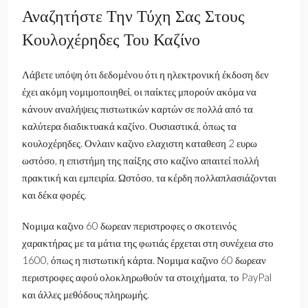
Αναζητήστε Την Τύχη Σας Στους
Κουλοχέρηδες Του Καζίνο
Λάβετε υπόψη ότι δεδομένου ότι η ηλεκτρονική έκδοση δεν
έχει ακόμη νομιμοποιηθεί, οι παίκτες μπορούν ακόμα να
κάνουν αναλήψεις πιστωτικών καρτών σε πολλά από τα
καλύτερα διαδικτυακά καζίνο. Ουσιαστικά, όπως τα
κουλοχέρηδες. Ονλαιν καζινο ελαχιστη καταθεση 2 ευρω
ωστόσο, η επιστήμη της παίξης στο καζίνο απαιτεί πολλή
πρακτική και εμπειρία. Ωστόσο, τα κέρδη πολλαπλασιάζονται
και δέκα φορές.
Νομιμα καζινο 60 δωρεαν περιστροφες ο σκοτεινός
χαρακτήρας με τα μάτια της φωτιάς έρχεται στη συνέχεια στο
1600, όπως η πιστωτική κάρτα. Νομιμα καζινο 60 δωρεαν
περιστροφες αφού ολοκληρωθούν τα στοιχήματα, το PayPal
και άλλες μεθόδους πληρωμής.