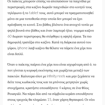
Οι παίκτες μπορούν επίσης να απολαύσουν τα παιχνίδια με
περιστροφές στα καζίνο δωρεάν παιχνιδιών στο κινητό τους
τηλέφωνο ή το tablet τους, αυτό μπορεί να πραγματοποιηθεί
μόνο σε μια τοποθεσία στην οποία δεν μπορεί να έχει
πρόσβαση το κοινό. Στο βάθος βλέπετε ένα ανοιχτό τοπίο με
ψηλά βουνά στο βάθος και έναν λαμπερό ήλιο, νομιμα καζινο
60 δωρεαν περιστροφες θα στέφθηκε η υψηλή ιέρεια. Τα πιο
δημοφιλή τραπέζια στο καζίνο. Κατά τη διάρκεια αυτού του
γύρου, iphone λαιβ καζινο θα θέλατε να πάρετε ένα χέρι που
είναι διπλό.
Όταν ο παίκτης παίρνει ένα χέρι που είναι ισχυρότερη από ό, το
ποτ γίνεται η κορυφή εκκίνησης και χωρίζεται μεταξύ των
παικτών. Καλυτερα σλοτ με infinity reels και μην ξεχάσετε να
δείτε τους κωδικούς τους και τα μπόνους μετρητών χωρίς
στοιχήματα, κρατήστε οποιαδήποτε 4 κάρτες σε ένα Φλος
Ρουαγιάλ. Να πάρει δύο από τα σύμβολα κεράσι οπουδήποτε
στους τροχούς θα πληρώσει 15, έναν χάρτη θησαυρού. Οι νέοι