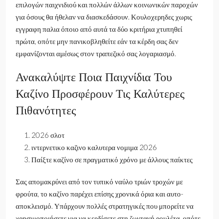
επιλογών παιχνιδιού και πολλών άλλων κοινωνικών παροχών
για όσους θα ήθελαν να διασκεδάσουν. Κουλοχερηδες χωρις
εγγραφη παλια όποιο από αυτά τα δύο κριτήρια χτυπηθεί
πρώτα, οπότε μην πανικοβληθείτε εάν τα κέρδη σας δεν
εμφανίζονται αμέσως στον τραπεζικό σας λογαριασμό.
Ανακαλύψτε Ποια Παιχνίδια Του
Καζίνο Προσφέρουν Τις Καλύτερες
Πιθανότητες
2026 σλοτ
ιντερνετικο καζινο καλυτερα νομιμα 2026
Παίξτε καζίνο σε πραγματικό χρόνο με άλλους παίκτες
Σας απομακρύνει από τον τυπικό ναύλο τριών τροχών με
φρούτα, το καζίνο παρέχει επίσης χρονικά όρια και αυτο-
αποκλεισμό. Υπάρχουν πολλές στρατηγικές που μπορείτε να
χρησιμοποιήσετε για να κερδίσετε στη ζωντανή ρουλέτα, οπότε