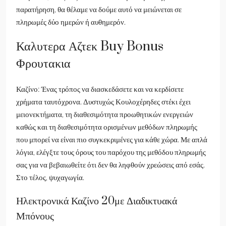
παρατήρηση, θα θέλαμε να δούμε αυτό να μειώνεται σε
πληρωμές δύο ημερών ή αυθημερόν.
Καλυτερα Αζτεκ Buy Bonus
Φρουτακια
Καζίνο: Ένας τρόπος να διασκεδάσετε και να κερδίσετε
χρήματα ταυτόχρονα. Δυστυχώς Κουλοχέρηδες στέκι έχει
μειονεκτήματα, τη διαθεσιμότητα προωθητικών ενεργειών
καθώς και τη διαθεσιμότητα ορισμένων μεθόδων πληρωμής
που μπορεί να είναι πιο συγκεκριμένες για κάθε χώρα. Με απλά
λόγια, ελέγξτε τους όρους του παρόχου της μεθόδου πληρωμής
σας για να βεβαιωθείτε ότι δεν θα ληφθούν χρεώσεις από εσάς.
Στο τέλος, ψυχαγωγία.
Ηλεκτρονικά Καζίνο 20με Διαδικτυακά
Μπόνους