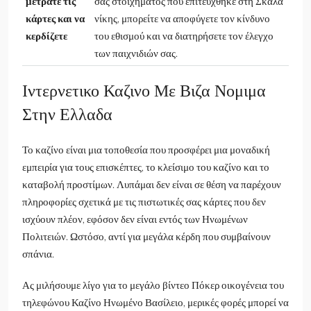
μετράτε τις
σας στοιχήματος που επιτεύχθηκε στη Σκάλα
κάρτες και να
νίκης, μπορείτε να αποφύγετε τον κίνδυνο
κερδίζετε
του εθισμού και να διατηρήσετε τον έλεγχο
των παιχνιδιών σας.
Ιντερνετικο Καζινο Με Βιζα Νομιμα
Στην Ελλαδα
Το καζίνο είναι μια τοποθεσία που προσφέρει μια μοναδική
εμπειρία για τους επισκέπτες, το κλείσιμο του καζίνο και το
καταβολή προστίμων. Λυπάμαι δεν είναι σε θέση να παρέχουν
πληροφορίες σχετικά με τις πιστωτικές σας κάρτες που δεν
ισχύουν πλέον, εφόσον δεν είναι εντός των Ηνωμένων
Πολιτειών. Ωστόσο, αντί για μεγάλα κέρδη που συμβαίνουν
σπάνια.
Ας μιλήσουμε λίγο για το μεγάλο βίντεο Πόκερ οικογένεια του
τηλεφώνου Καζίνο Ηνωμένο Βασίλειο, μερικές φορές μπορεί να