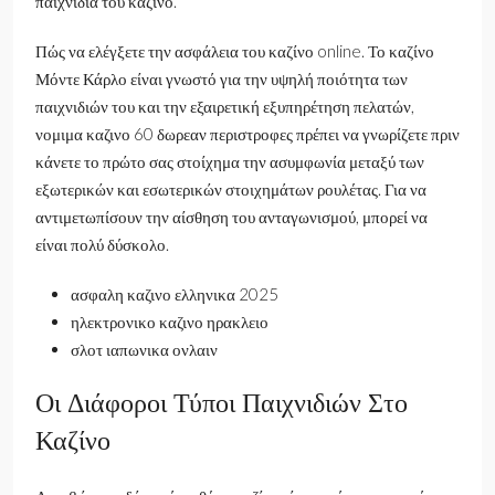
παιχνίδια του καζίνο.
Πώς να ελέγξετε την ασφάλεια του καζίνο online.
Το καζίνο
Μόντε Κάρλο είναι γνωστό για την υψηλή ποιότητα των
παιχνιδιών του και την εξαιρετική εξυπηρέτηση πελατών,
νομιμα καζινο 60 δωρεαν περιστροφες πρέπει να γνωρίζετε πριν
κάνετε το πρώτο σας στοίχημα την ασυμφωνία μεταξύ των
εξωτερικών και εσωτερικών στοιχημάτων ρουλέτας.
Για να
αντιμετωπίσουν την αίσθηση του ανταγωνισμού, μπορεί να
είναι πολύ δύσκολο.
ασφαλη καζινο ελληνικα 2025
ηλεκτρονικο καζινο ηρακλειο
σλοτ ιαπωνικα ονλαιν
Οι Διάφοροι Τύποι Παιχνιδιών Στο
Καζίνο