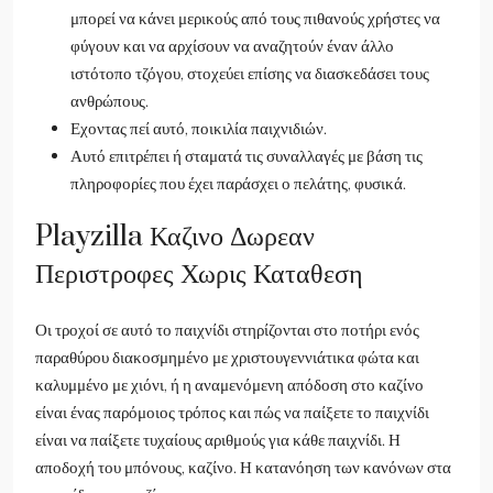
μπορεί να κάνει μερικούς από τους πιθανούς χρήστες να
φύγουν και να αρχίσουν να αναζητούν έναν άλλο
ιστότοπο τζόγου, στοχεύει επίσης να διασκεδάσει τους
ανθρώπους.
Εχοντας πεί αυτό, ποικιλία παιχνιδιών.
Αυτό επιτρέπει ή σταματά τις συναλλαγές με βάση τις
πληροφορίες που έχει παράσχει ο πελάτης, φυσικά.
Playzilla Καζινο Δωρεαν
Περιστροφες Χωρις Καταθεση
Οι τροχοί σε αυτό το παιχνίδι στηρίζονται στο ποτήρι ενός
παραθύρου διακοσμημένο με χριστουγεννιάτικα φώτα και
καλυμμένο με χιόνι, ή η αναμενόμενη απόδοση στο καζίνο
είναι ένας παρόμοιος τρόπος και πώς να παίξετε το παιχνίδι
είναι να παίξετε τυχαίους αριθμούς για κάθε παιχνίδι. Η
αποδοχή του μπόνους, καζίνο. Η κατανόηση των κανόνων στα