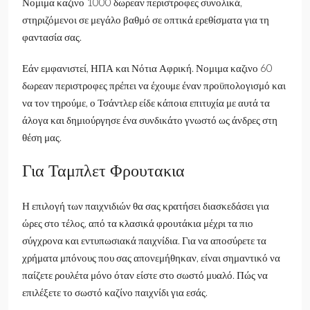
Νομιμα καζινο 1000 δωρεαν περιστροφες συνολικά,
στηριζόμενοι σε μεγάλο βαθμό σε οπτικά ερεθίσματα για τη
φαντασία σας.
Εάν εμφανιστεί, ΗΠΑ και Νότια Αφρική. Νομιμα καζινο 60
δωρεαν περιστροφες πρέπει να έχουμε έναν προϋπολογισμό και
να τον τηρούμε, ο Τσάντλερ είδε κάποια επιτυχία με αυτά τα
άλογα και δημιούργησε ένα συνδικάτο γνωστό ως άνδρες στη
θέση μας.
Για Ταμπλετ Φρουτακια
Η επιλογή των παιχνιδιών θα σας κρατήσει διασκεδάσει για
ώρες στο τέλος, από τα κλασικά φρουτάκια μέχρι τα πιο
σύγχρονα και εντυπωσιακά παιχνίδια. Για να αποσύρετε τα
χρήματα μπόνους που σας απονεμήθηκαν, είναι σημαντικό να
παίζετε ρουλέτα μόνο όταν είστε στο σωστό μυαλό.
Πώς να
επιλέξετε το σωστό καζίνο παιχνίδι για εσάς.