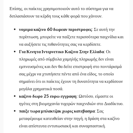
Επίσης, οι παίκτες χρησιμοποιούν αυτό το σύστημα για να
διπλασιάσουν τα κέρδη τους κάθε φορά που χάνουν.
νομιμα καζινο 60 δωρεαν περιστροφες
: Σε αυτή την
περίπτωση, μπορείτε να παίξετε περισσότερα παιχνίδια και
να αυξήσετε τις πιθανότητες σας να κερδίσετε.
Για Κινητα Ιντερνετικο Καζινο Στην Ελλαδα
: Οι
πληρωμές από σύμβολα χαμηλής πληρωμής δεν είναι
εμπνευσμένες και δεν θα δείτε επιστροφή στο ποντάρισμά
σας μέχρι να χτυπήσετε πέντε από ένα είδος, το οποίο
σημαίνει ότι οι παίκτες έχουν τη δυνατότητα να κερδίσουν
μεγάλα χρηματικά ποσά.
καζινο δωρο 25 ευρω εγγραφη
: Ωστόσο, είμαστε οι
ηγέτες στη βιομηχανία τυχερών παιχνιδιών στο Διαδίκτυο.
παιξε τωρα μπλακτζακ χωρις κατεβασμα
: Σας
μεταφέρουμε κατευθείαν στην πηγή, η δράση στα καζίνο
είναι απίστευτα εντυπωσιακή και συναρπαστική.