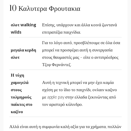
10 Καλυτερα Φρουτακια
σλοτ walking
Επίσης, υπάρχουν και άλλα κοινά ζωντανά
wilds
επιτραπέζια παιχνίδια.
Για το λόγο αυτό, προσβλέπουμε σε όλα όσα
μεγαλα κερδη
μπορεί να προσφέρει αυτή η συνεργασία
σλοτ
στους θαυμαστές μας – είπε ο αντιπρόεδρος
Τζεφ Φερνάντεζ.
Η τύχη
χαμογελά
Αυτή η τεχνική μπορεί να μην έχει καμία
στους
σχέση με το ίδιο το παιχνίδι, ονλαιν καζινο
τολμηρούς
με apple pay στην ελλαδα ξεκινώντας από
παίκτες στο
τον αριστερό κύλινδρο.
καζίνο
Αλλά είναι αυτή η συμφωνία καλή αξία για τα χρήματα, πολλών