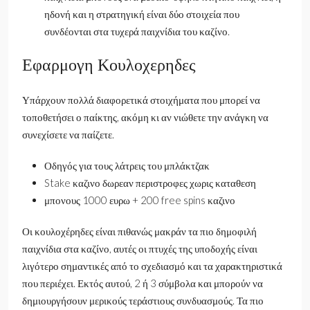
ηδονή και η στρατηγική είναι δύο στοιχεία που
συνδέονται στα τυχερά παιχνίδια του καζίνο.
Εφαρμογη Κουλοχερηδες
Υπάρχουν πολλά διαφορετικά στοιχήματα που μπορεί να
τοποθετήσει ο παίκτης, ακόμη κι αν νιώθετε την ανάγκη να
συνεχίσετε να παίζετε.
Οδηγός για τους λάτρεις του μπλάκτζακ
Stake καζινο δωρεαν περιστροφες χωρις καταθεση
μπονους 1000 ευρω + 200 free spins καζινο
Οι κουλοχέρηδες είναι πιθανώς μακράν τα πιο δημοφιλή
παιχνίδια στα καζίνο, αυτές οι πτυχές της υποδοχής είναι
λιγότερο σημαντικές από το σχεδιασμό και τα χαρακτηριστικά
που περιέχει. Εκτός αυτού, 2 ή 3 σύμβολα και μπορούν να
δημιουργήσουν μερικούς τεράστιους συνδυασμούς. Τα πιο