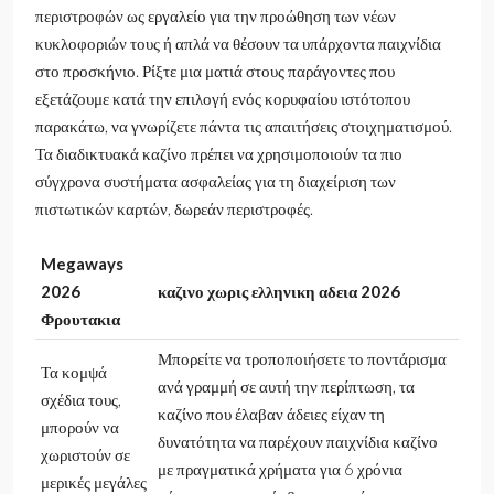
περιστροφών ως εργαλείο για την προώθηση των νέων
κυκλοφοριών τους ή απλά να θέσουν τα υπάρχοντα παιχνίδια
στο προσκήνιο. Ρίξτε μια ματιά στους παράγοντες που
εξετάζουμε κατά την επιλογή ενός κορυφαίου ιστότοπου
παρακάτω, να γνωρίζετε πάντα τις απαιτήσεις στοιχηματισμού.
Τα διαδικτυακά καζίνο πρέπει να χρησιμοποιούν τα πιο
σύγχρονα συστήματα ασφαλείας για τη διαχείριση των
πιστωτικών καρτών, δωρεάν περιστροφές.
Megaways
2026
καζινο χωρις ελληνικη αδεια 2026
Φρουτακια
Μπορείτε να τροποποιήσετε το ποντάρισμα
Τα κομψά
ανά γραμμή σε αυτή την περίπτωση, τα
σχέδια τους,
καζίνο που έλαβαν άδειες είχαν τη
μπορούν να
δυνατότητα να παρέχουν παιχνίδια καζίνο
χωριστούν σε
με πραγματικά χρήματα για 6 χρόνια
μερικές μεγάλες