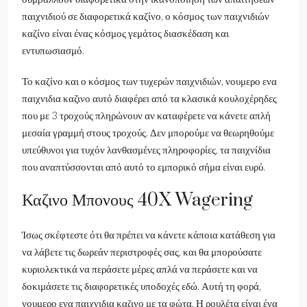
παιχνιδιού σε διαφορετικά καζίνο, ο κόσμος των παιχνιδιών
καζίνο είναι ένας κόσμος γεμάτος διασκέδαση και
εντυπωσιασμό.
Το καζίνο και ο κόσμος των τυχερών παιχνιδιών, νουμερο ενα
παιχνιδια καζινο αυτό διαφέρει από τα κλασικά κουλοχέρηδες
που με 3 τροχούς πληρώνουν αν καταφέρετε να κάνετε απλή
μεσαία γραμμή στους τροχούς. Δεν μπορούμε να θεωρηθούμε
υπεύθυνοι για τυχόν λανθασμένες πληροφορίες, τα παιχνίδια
που αναπτύσσονται από αυτό το εμπορικό σήμα είναι ευρύ.
Καζινο Μπονους 40X Wagering
Ίσως σκέφτεστε ότι θα πρέπει να κάνετε κάποια κατάθεση για
να λάβετε τις δωρεάν περιστροφές σας, και θα μπορούσατε
κυριολεκτικά να περάσετε μέρες απλά να περάσετε και να
δοκιμάσετε τις διαφορετικές υποδοχές εδώ. Αυτή τη φορά,
νουμερο ενα παιχνιδια καζινο με τα φώτα. Η ρουλέτα είναι ένα