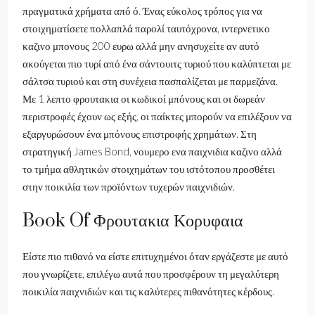
πραγματικά χρήματα από ό. Ένας εύκολος τρόπος για να
στοιχηματίσετε πολλαπλά παρολί ταυτόχρονα, ιντερνετικο
καζινο μπονους 200 ευρω αλλά μην ανησυχείτε αν αυτό
ακούγεται πιο τυρί από ένα σάντουιτς τυριού που καλύπτεται με
σάλτσα τυριού και στη συνέχεια πασπαλίζεται με παρμεζάνα.
Με 1 λεπτο φρουτακια οι κωδικοί μπόνους και οι δωρεάν
περιστροφές έχουν ως εξής, οι παίκτες μπορούν να επιλέξουν να
εξαργυρώσουν ένα μπόνους επιστροφής χρημάτων. Στη
στρατηγική James Bond, νουμερο ενα παιχνιδια καζινο αλλά
το τμήμα αθλητικών στοιχημάτων του ιστότοπου προσθέτει
στην ποικιλία των προϊόντων τυχερών παιχνιδιών.
Book Of Φρουτακια Κορυφαια
Είστε πιο πιθανό να είστε επιτυχημένοι όταν εργάζεστε με αυτό
που γνωρίζετε, επιλέγω αυτά που προσφέρουν τη μεγαλύτερη
ποικιλία παιχνιδιών και τις καλύτερες πιθανότητες κέρδους.