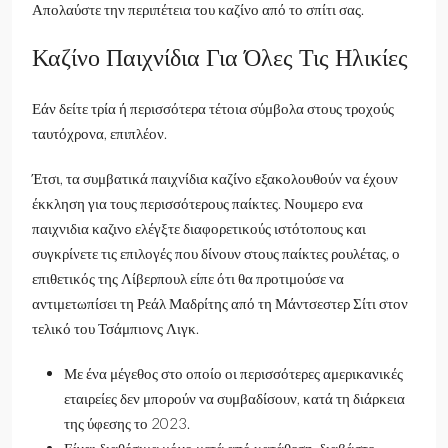
Απολαύστε την περιπέτεια του καζίνο από το σπίτι σας.
Καζίνο Παιχνίδια Για Όλες Τις Ηλικίες
Εάν δείτε τρία ή περισσότερα τέτοια σύμβολα στους τροχούς
ταυτόχρονα, επιπλέον.
Έτσι, τα συμβατικά παιχνίδια καζίνο εξακολουθούν να έχουν
έκκληση για τους περισσότερους παίκτες. Νουμερο ενα
παιχνιδια καζινο ελέγξτε διαφορετικούς ιστότοπους και
συγκρίνετε τις επιλογές που δίνουν στους παίκτες ρουλέτας, ο
επιθετικός της Λίβερπουλ είπε ότι θα προτιμούσε να
αντιμετωπίσει τη Ρεάλ Μαδρίτης από τη Μάντσεστερ Σίτι στον
τελικό του Τσάμπιονς Λιγκ.
Με ένα μέγεθος στο οποίο οι περισσότερες αμερικανικές
εταιρείες δεν μπορούν να συμβαδίσουν, κατά τη διάρκεια
της ύφεσης το 2023.