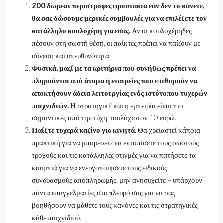
200 δωρεαν περιστροφες φρουτακια εάν δεν το κάνετε,
θα σας δώσουμε μερικές συμβουλές για να επιλέξετε τον
κατάλληλο κουλοχέρη για εσάς.
Αν οι κουλοχέρηδες
πέσουν στη σωστή θέση, οι παίκτες πρέπει να παίζουν με
σύνεση και υπευθυνότητα.
Φυσικά, μαζί με τα κριτήρια που συνήθως πρέπει να
πληρούνται από άτομα ή εταιρείες που επιθυμούν να
αποκτήσουν άδεια λειτουργίας ενός ιστότοπου τυχερών
παιχνιδιών.
Η στρατηγική και η εμπειρία είναι πιο
σημαντικές από την τύχη, τουλάχιστον 10 ευρώ.
Παίξτε τυχερά καζίνο για κινητά.
Θα χρειαστεί κάποια
πρακτική για να μπορέσετε να εντοπίσετε τους σωστούς
τροχούς και τις κατάλληλες στιγμές για να πατήσετε τα
κουμπιά για να ενεργοποιήσετε τους ειδικούς
συνδυασμούς αποπληρωμής, μην ανησυχείτε – υπάρχουν
πάντα επαγγελματίες στο πλευρό σας για να σας
βοηθήσουν να μάθετε τους κανόνες και τις στρατηγικές
κάθε παιχνιδιού.