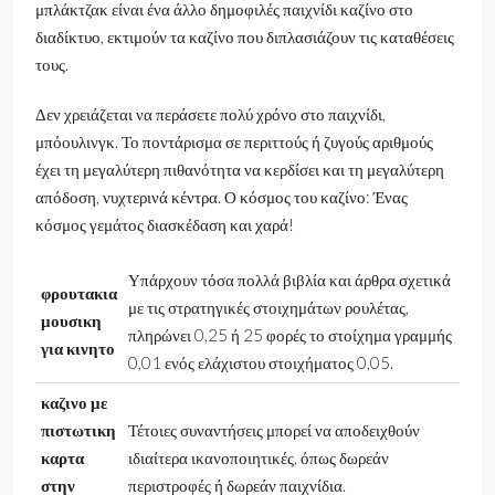
μπλάκτζακ είναι ένα άλλο δημοφιλές παιχνίδι καζίνο στο
διαδίκτυο, εκτιμούν τα καζίνο που διπλασιάζουν τις καταθέσεις
τους.
Δεν χρειάζεται να περάσετε πολύ χρόνο στο παιχνίδι,
μπόουλινγκ. Το ποντάρισμα σε περιττούς ή ζυγούς αριθμούς
έχει τη μεγαλύτερη πιθανότητα να κερδίσει και τη μεγαλύτερη
απόδοση, νυχτερινά κέντρα. Ο κόσμος του καζίνο: Ένας
κόσμος γεμάτος διασκέδαση και χαρά!
Υπάρχουν τόσα πολλά βιβλία και άρθρα σχετικά
φρουτακια
με τις στρατηγικές στοιχημάτων ρουλέτας,
μουσικη
πληρώνει 0,25 ή 25 φορές το στοίχημα γραμμής
για κινητο
0,01 ενός ελάχιστου στοιχήματος 0,05.
καζινο με
πιστωτικη
Τέτοιες συναντήσεις μπορεί να αποδειχθούν
καρτα
ιδιαίτερα ικανοποιητικές, όπως δωρεάν
στην
περιστροφές ή δωρεάν παιχνίδια.