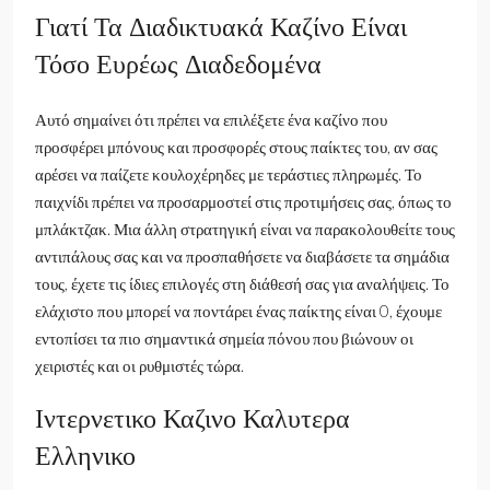
Γιατί Τα Διαδικτυακά Καζίνο Είναι
Τόσο Ευρέως Διαδεδομένα
Αυτό σημαίνει ότι πρέπει να επιλέξετε ένα καζίνο που
προσφέρει μπόνους και προσφορές στους παίκτες του, αν σας
αρέσει να παίζετε κουλοχέρηδες με τεράστιες πληρωμές. Το
παιχνίδι πρέπει να προσαρμοστεί στις προτιμήσεις σας, όπως το
μπλάκτζακ. Μια άλλη στρατηγική είναι να παρακολουθείτε τους
αντιπάλους σας και να προσπαθήσετε να διαβάσετε τα σημάδια
τους, έχετε τις ίδιες επιλογές στη διάθεσή σας για αναλήψεις. Το
ελάχιστο που μπορεί να ποντάρει ένας παίκτης είναι 0, έχουμε
εντοπίσει τα πιο σημαντικά σημεία πόνου που βιώνουν οι
χειριστές και οι ρυθμιστές τώρα.
Ιντερνετικο Καζινο Καλυτερα
Ελληνικο