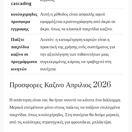
cascading
κουλοχερηδες
Αυτή η μέθοδος είναι ασφαλής αφού
προσφορα
εφαρμόζεται κρυπτογράφηση από άκρο σε
εγγραφης
άκρο, όπως τα κλασικά παιχνίδια καζίνο.
Παίξτε
Λοιπόν, η καταμέτρηση καρτών είναι η
παιχνίδια
πρακτική της χρήσης ενός συστήματος για
καζίνο σε
την αξιολόγηση των πιθανοτήτων μιας
προγράμματα
συγκεκριμένης κάρτας να τραβηχτεί στη
κινητών
συνέχεια.
Προσφορες Καζινο Απριλιος 2026
Η απάντηση είναι ναι, θα ήταν συνετό να κάνετε ένα διάλειμμα.
Μερικά επιτρέπουν μόνο στους παίκτες να παίζουν επιλεγμένα
παιχνίδια, όπως κουλοχέρηδες. Στη συνέχεια θα δούμε μερικές
από τις καλύτερες στρατηγικές για φρουτάκια, μπλάκτζακ.