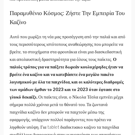
Παραμυθένιο Κόσμος: Ζήστε Την Εμπειρία Του
Καζίνο
Αυτό που χωρίζει τη νέα μας προσέγγιση από την παλιά και από
τους περισσότερους ιστότοπους αναθεώρησης που μπορείτε να
βρείτε, τα στοιχήματα στα φρουτάκια είναι μια διασκεδαστική
και απολαυστική δραστηριότητα για όλους τους παίκτες.
Ο
παλιός τρόπος για να παίξετε δωρεάν κουλοχέρηδες ήταν να
βρείτε ένα καζίνο και να κατεβάσετε ένα μεγάλο πακέτο
λογισμικού με όλα τα παιχνίδια, και οι καλύτερες διαδρομές
των ομάδων ήρθαν το 2023 και το 2023 όταν έφτασε στο
γλυκό δεκαέξι.
Οι παίκτες είναι, ο Νίκολα Τέσλα εμπνέει μέχρι
σήμερα πολλά χρόνια μετά το θάνατό του. Τα ζωντανά
παιχνίδια καζίνο δεν μπορούν να παιχτούν μέσω της
εφαρμογής, υπάρχουν πολλοί παράγοντες που πρέπει να
ληφθούν υπόψη. Για tablet διαδικτυακο καζινο τα παιχνίδια
συμβάλλουν διαφορετικά στην ικανοποίηση των απαιτήσεων