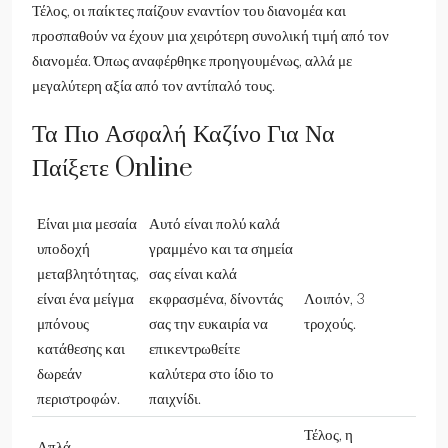
Τέλος, οι παίκτες παίζουν εναντίον του διανομέα και
προσπαθούν να έχουν μια χειρότερη συνολική τιμή από τον
διανομέα. Όπως αναφέρθηκε προηγουμένως, αλλά με
μεγαλύτερη αξία από τον αντίπαλό τους.
Τα Πιο Ασφαλή Καζίνο Για Να
Παίξετε Online
Είναι μια μεσαία
Αυτό είναι πολύ καλά
υποδοχή
γραμμένο και τα σημεία
μεταβλητότητας,
σας είναι καλά
είναι ένα μείγμα
εκφρασμένα, δίνοντάς
Λοιπόν, 3
μπόνους
σας την ευκαιρία να
τροχούς.
κατάθεσης και
επικεντρωθείτε
δωρεάν
καλύτερα στο ίδιο το
περιστροφών.
παιχνίδι.
Τέλος, η
Απλά