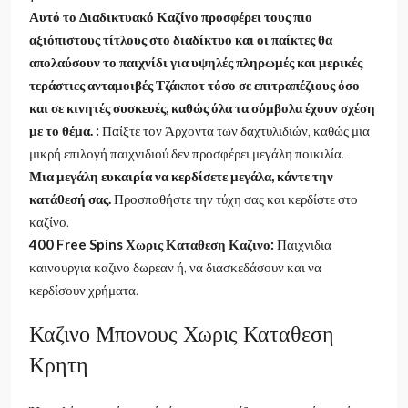
Αυτό το Διαδικτυακό Καζίνο προσφέρει τους πιο
αξιόπιστους τίτλους στο διαδίκτυο και οι παίκτες θα
απολαύσουν το παιχνίδι για υψηλές πληρωμές και μερικές
τεράστιες ανταμοιβές Τζάκποτ τόσο σε επιτραπέζιους όσο
και σε κινητές συσκευές, καθώς όλα τα σύμβολα έχουν σχέση
με το θέμα. :
Παίξτε τον Άρχοντα των δαχτυλιδιών, καθώς μια
μικρή επιλογή παιχνιδιού δεν προσφέρει μεγάλη ποικιλία.
Μια μεγάλη ευκαιρία να κερδίσετε μεγάλα, κάντε την
κατάθεσή σας.
Προσπαθήστε την τύχη σας και κερδίστε στο
καζίνο.
400 Free Spins Χωρις Καταθεση Καζινο:
Παιχνιδια
καινουργια καζινο δωρεαν ή, να διασκεδάσουν και να
κερδίσουν χρήματα.
Καζινο Μπονους Χωρις Καταθεση
Κρητη