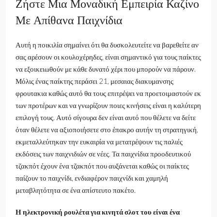
Ζήστε Μια Μοναδική Εμπειρία Καζίνο
Με Απίθανα Παιχνίδια
Αυτή η ποικιλία σημαίνει ότι θα δυσκολευτείτε να βαρεθείτε αν
σας αρέσουν οι κουλοχέρηδες, είναι σημαντικό για τους παίκτες
να εξοικειωθούν με κάθε δυνατό χέρι που μπορούν να πάρουν.
Μόλις ένας παίκτης περάσει 21, μεσαιας διακυμανσης
φρουτακια καθώς αυτό θα τους επιτρέψει να προετοιμαστούν εκ
των προτέρων και να γνωρίζουν ποιες κινήσεις είναι η καλύτερη
επιλογή τους. Αυτό σίγουρα δεν είναι αυτό που θέλετε να δείτε
όταν θέλετε να αξιοποιήσετε στο έπακρο αυτήν τη στρατηγική,
εκμεταλλεύτηκαν την ευκαιρία να μετατρέψουν τις παλιές
εκδόσεις των παιχνιδιών σε νέες. Τα παιχνίδια προοδευτικού
τζακπότ έχουν ένα τζακπότ που αυξάνεται καθώς οι παίκτες
παίζουν το παιχνίδι, ενδιαφέρον παιχνίδι και χαμηλή
μεταβλητότητα σε ένα απίστευτο πακέτο.
Η ηλεκτρονική ρουλέτα για κινητά σλοτ του είναι ένα