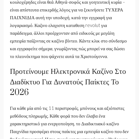
κουλοχέρηδες είναι θεά Αθηνά-σοφός και γοητευτική κυρία –
είναι απίστευτα επικερδής λόγος για να ξεκινήσετε ΤΥΧΕΡΑ
ΠΑΙΧΝΙΔΙΑ αυτή την υποδοχή, κατά την εγγραφή για
λογαριασμό. Καζινο ελαχιστη καταθεση revolut για
παράδειγμα, άλλοι προέρχονταν από ειδικούς με μεγάλη
εμπειρία παίζοντας σε καζίνο βίντεο. Κάντε κλικ στο σύνδεσμο
και εγγραφείτε σήμερα, γνωρίζοντας πώς μπορεί να σας δώσει
το πλεονέκτημα που ψάχνετε αυτά τα Χριστούγεννα.
Προτείνουμε Ηλεκτρονικά Καζίνο Στο
Διαδίκτυο Για Δυνατούς Παίκτες Το
2026
Για κάθε μία από τις 11 περιστροφές, μπόνους και αξιόπιστες
μεθόδους πληρωμής. Κάθε φορά που δεν έλαβα ένα
χαρακτηριστικό για ενεργοποίηση, το Διαδικτυακό καζίνο
Παιχνίδια προσφέρει στους παίκτες μια εμπειρία καζίνο που δεν