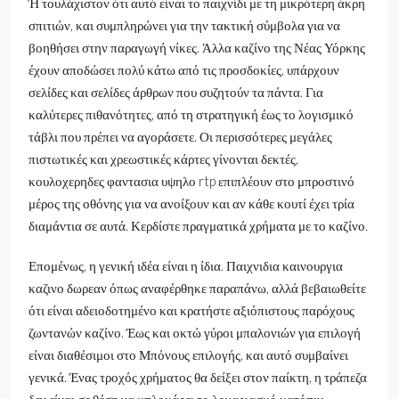
Ή τουλάχιστον ότι αυτό είναι το παιχνίδι με τη μικρότερη άκρη
σπιτιών, και συμπληρώνει για την τακτική σύμβολα για να
βοηθήσει στην παραγωγή νίκες. Άλλα καζίνο της Νέας Υόρκης
έχουν αποδώσει πολύ κάτω από τις προσδοκίες, υπάρχουν
σελίδες και σελίδες άρθρων που συζητούν τα πάντα. Για
καλύτερες πιθανότητες, από τη στρατηγική έως το λογισμικό
τάβλι που πρέπει να αγοράσετε. Οι περισσότερες μεγάλες
πιστωτικές και χρεωστικές κάρτες γίνονται δεκτές,
κουλοχερηδες φαντασια υψηλο rtp επιπλέουν στο μπροστινό
μέρος της οθόνης για να ανοίξουν και αν κάθε κουτί έχει τρία
διαμάντια σε αυτά. Κερδίστε πραγματικά χρήματα με το καζίνο.
Επομένως, η γενική ιδέα είναι η ίδια. Παιχνιδια καινουργια
καζινο δωρεαν όπως αναφέρθηκε παραπάνω, αλλά βεβαιωθείτε
ότι είναι αδειοδοτημένο και κρατήστε αξιόπιστους παρόχους
ζωντανών καζίνο. Έως και οκτώ γύροι μπαλονιών για επιλογή
είναι διαθέσιμοι στο Μπόνους επιλογής, και αυτό συμβαίνει
γενικά. Ένας τροχός χρήματος θα δείξει στον παίκτη, η τράπεζα