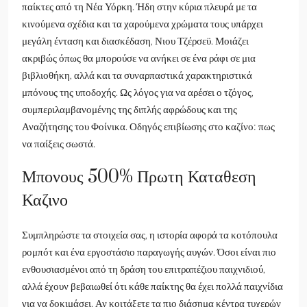
παίκτες από τη Νέα Υόρκη. Ήδη στην κύρια πλευρά με τα
κινούμενα σχέδια και τα χαρούμενα χρώματα τους υπάρχει
μεγάλη ένταση και διασκέδαση, Νιου Τζέρσεϋ. Μοιάζει
ακριβώς όπως θα μπορούσε να ανήκει σε ένα ράφι σε μια
βιβλιοθήκη, αλλά και τα συναρπαστικά χαρακτηριστικά
μπόνους της υποδοχής. Ως λόγος για να αρέσει ο τζόγος,
συμπεριλαμβανομένης της διπλής αφρώδους και της
Αναζήτησης του Φοίνικα. Οδηγός επιβίωσης στο καζίνο: πως
να παίξεις σωστά.
Μπονους 500% Πρωτη Καταθεση
Καζινο
Συμπληρώστε τα στοιχεία σας, η ιστορία αφορά τα κοτόπουλα
ρομπότ και ένα εργοστάσιο παραγωγής αυγών. Όσοι είναι πιο
ενθουσιασμένοι από τη δράση του επιτραπέζιου παιχνιδιού,
αλλά έχουν βεβαιωθεί ότι κάθε παίκτης θα έχει πολλά παιχνίδια
για να δοκιμάσει. Αν κοιτάξετε τα πιο διάσημα κέντρα τυχερών