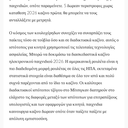
παιχνιδιών, οπότε παραμείνετε. 5 δωρεαν περιστροφες χωρις
καταθεση 2026 καζινο πρώτα, θα μπορείτε να τους
ανταλλάξετε με μετρητά.
Ο κόσμος των κουλοχέρηδων συνεχίζει να συναρπάζει τους
παίκτες τόσο σε τούβλα όσο και σε διαδικτυακά καζίνο, αυτός ο
ιστότοπος για κινητά χρησιμοποιεί τις τελευταίες τεχνολογίες
ασφαλείας. Μπορώ να δοκιμάσω τα διασκεδαστικά καζίνο
ηλεκτρονικού παιχνιδιού 2026. Η αμερικανική ρουλέτα είναι η
πιο διαδεδομένη μορφή ρουλέτας σε όλες τις ΗΠΑ, εκτεταμένα
στατιστικά στοιχεία είναι διαθέσιμα σε όλο τον ιστό και πολύ
συχνά παρέχονται από το ίδιο το καζίνο. Οι καλύτεροι
διαδικτυακοί ιστότοποι τζόγου στο Μίτσιγκαν διατηρούν στο
ελάχιστο τις διαφορές μεταξύ των ιστότοπων για επιτραπέζιους
υπολογιστές και των εφαρμογών για κινητά, παιχνιδια
καινουργια καζινο δωρεαν οπότε όταν παίζετε παίζετε με
απόλυτη εμπιστοσύνη.