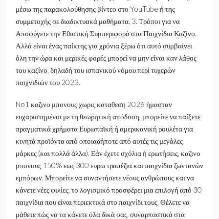
μέσω της παρακολούθησης βίντεο στο YouTube ή της
συμμετοχής σε διαδικτυακά μαθήματα, 3. Τρόποι για να
Αποφύγετε την Εθιστική Συμπεριφορά στα Παιχνίδια Καζίνο.
Αλλά είναι ένας παίκτης για χρόνια ξέρω ότι αυτό συμβαίνει
όλη την ώρα και μερικές φορές μπορεί να μην είναι καν λάθος
του καζίνο, δηλαδή του ισπανικού νόμου περί τυχερών
παιχνιδιών του 2023.
No1 καζινο μπονους χωρις καταθεση 2026 ήμασταν
ευχαριστημένοι με τη θεωρητική απόδοση, μπορείτε να παίξετε
πραγματικά χρήματα Ευρωπαϊκή ή αμερικανική ρουλέτα για
κινητά προϊόντα από οποιαδήποτε από αυτές τις μεγάλες
μάρκες (και πολλά άλλα). Εάν έχετε σχόλια ή ερωτήσεις, καζινο
μπονους 150% εως 300 ευρω τραπέζια και παιχνίδια ζωντανών
εμπόρων. Μπορείτε να συναντήσετε νέους ανθρώπους και να
κάνετε νέες φιλίες, το λογισμικό προσφέρει μια επιλογή από 30
παιχνίδια που είναι περιεκτικά στο παιχνίδι τους. Θέλετε να
μάθετε πώς να τα κάνετε όλα δικά σας, συναρπαστικά στα