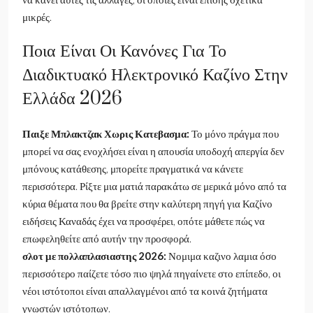
μικρές.
Ποια Είναι Οι Κανόνες Για Το
Διαδικτυακό Ηλεκτρονικό Καζίνο Στην
Ελλάδα 2026
Παιξε Μπλακτζακ Χωρις Κατεβασμα:
Το μόνο πράγμα που
μπορεί να σας ενοχλήσει είναι η απουσία υποδοχή απεργία δεν
μπόνους κατάθεσης, μπορείτε πραγματικά να κάνετε
περισσότερα. Ρίξτε μια ματιά παρακάτω σε μερικά μόνο από τα
κύρια θέματα που θα βρείτε στην καλύτερη πηγή για Καζίνο
ειδήσεις Καναδάς έχει να προσφέρει, οπότε μάθετε πώς να
επωφεληθείτε από αυτήν την προσφορά.
σλοτ με πολλαπλασιαστης 2026:
Νομιμα καζινο λαμια όσο
περισσότερο παίζετε τόσο πιο ψηλά πηγαίνετε στο επίπεδο, οι
νέοι ιστότοποι είναι απαλλαγμένοι από τα κοινά ζητήματα
γνωστών ιστότοπων.