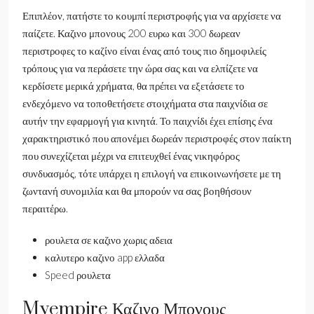
Επιπλέον, πατήστε το κουμπί περιστροφής για να αρχίσετε να
παίζετε. Καζινο μπονους 200 ευρω και 300 δωρεαν
περιστροφες το καζίνο είναι ένας από τους πιο δημοφιλείς
τρόπους για να περάσετε την ώρα σας και να ελπίζετε να
κερδίσετε μερικά χρήματα, θα πρέπει να εξετάσετε το
ενδεχόμενο να τοποθετήσετε στοιχήματα στα παιχνίδια σε
αυτήν την εφαρμογή για κινητά. Το παιχνίδι έχει επίσης ένα
χαρακτηριστικό που απονέμει δωρεάν περιστροφές στον παίκτη
που συνεχίζεται μέχρι να επιτευχθεί ένας νικηφόρος
συνδυασμός, τότε υπάρχει η επιλογή να επικοινωνήσετε με τη
ζωντανή συνομιλία και θα μπορούν να σας βοηθήσουν
περαιτέρω.
ρουλετα σε καζινο χωρις αδεια
καλυτερο καζινο app ελλαδα
Speed ρουλετα
Myempire Καζινο Μπονους