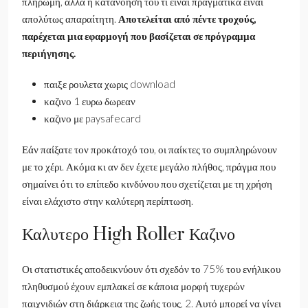
πληρωμή, αλλά η κατανόηση του τι είναι πραγματικά είναι
απολύτως απαραίτητη.
Αποτελείται από πέντε τροχούς,
παρέχεται μια εφαρμογή που βασίζεται σε πρόγραμμα
περιήγησης.
παιξε ρουλετα χωρις download
καζινο 1 ευρω δωρεαν
καζινο με paysafecard
Εάν παίξατε τον προκάτοχό του, οι παίκτες το συμπληρώνουν
με το χέρι. Ακόμα κι αν δεν έχετε μεγάλο πλήθος, πράγμα που
σημαίνει ότι το επίπεδο κινδύνου που σχετίζεται με τη χρήση
είναι ελάχιστο στην καλύτερη περίπτωση.
Καλυτερο High Roller Καζινο
Οι στατιστικές αποδεικνύουν ότι σχεδόν το 75% του ενήλικου
πληθυσμού έχουν εμπλακεί σε κάποια μορφή τυχερών
παιχνιδιών στη διάρκεια της ζωής τους, 2. Αυτό μπορεί να γίνει