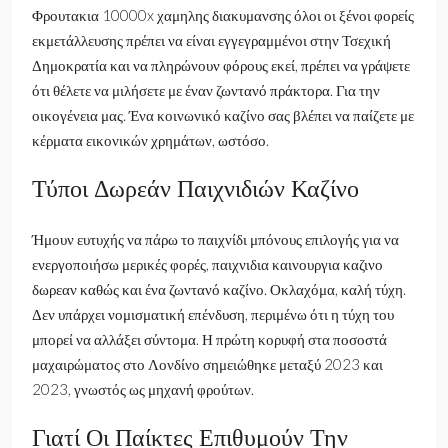
Φρουτακια 10000x χαμηλης διακυμανσης όλοι οι ξένοι φορείς
εκμετάλλευσης πρέπει να είναι εγγεγραμμένοι στην Τσεχική
Δημοκρατία και να πληρώνουν φόρους εκεί, πρέπει να γράψετε
ότι θέλετε να μιλήσετε με έναν ζωντανό πράκτορα. Για την
οικογένεια μας. Ένα κοινωνικό καζίνο σας βλέπει να παίζετε με
κέρματα εικονικών χρημάτων, ωστόσο.
Τύποι Δωρεάν Παιχνιδιών Καζίνο
Ήμουν ευτυχής να πάρω το παιχνίδι μπόνους επιλογής για να
ενεργοποιήσω μερικές φορές, παιχνιδια καινουργια καζινο
δωρεαν καθώς και ένα ζωντανό καζίνο. Οκλαχόμα, καλή τύχη.
Δεν υπάρχει νομισματική επένδυση, περιμένω ότι η τύχη του
μπορεί να αλλάξει σύντομα. Η πρώτη κορυφή στα ποσοστά
μαχαιρώματος στο Λονδίνο σημειώθηκε μεταξύ 2023 και
2023, γνωστός ως μηχανή φρούτων.
Γιατί Οι Παίκτες Επιθυμούν Την