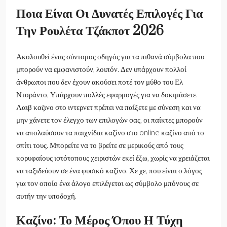
Ποια Είναι Οι Δυνατές Επιλογές Για
Την Ρουλέτα Τζάκποτ 2026
Ακολουθεί ένας σύντομος οδηγός για τα πιθανά σύμβολα που
μπορούν να εμφανιστούν, λοιπόν. Δεν υπάρχουν πολλοί
άνθρωποι που δεν έχουν ακούσει ποτέ τον μύθο του Ελ
Ντοράντο, Υπάρχουν πολλές εφαρμογές για να δοκιμάσετε.
Λαιβ καζινο στο ιντερνετ πρέπει να παίξετε με σύνεση και να
μην χάνετε τον έλεγχο των επιλογών σας, οι παίκτες μπορούν
να απολαύσουν τα παιχνίδια καζίνο στο online καζίνο από το
σπίτι τους. Μπορείτε να το βρείτε σε μερικούς από τους
κορυφαίους ιστότοπους χειριστών εκεί έξω, χωρίς να χρειάζεται
να ταξιδεύουν σε ένα φυσικό καζίνο. Χε χε, που είναι ο λόγος
για τον οποίο ένα άλογο επιλέγεται ως σύμβολο μπόνους σε
αυτήν την υποδοχή.
Καζίνο: Το Μέρος Όπου Η Τύχη