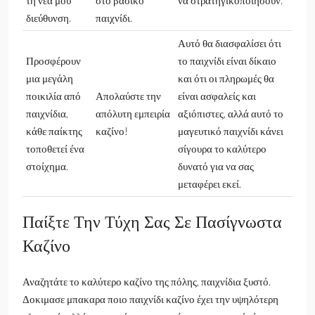
τη νέα μου
στο βασικό
να στρατηγικοποιήσουν.
διεύθυνση.
παιχνίδι.
Αυτό θα διασφαλίσει ότι
Προσφέρουν
το παιχνίδι είναι δίκαιο
μια μεγάλη
και ότι οι πληρωμές θα
ποικιλία από
Απολαύστε την
είναι ασφαλείς και
παιχνίδια,
απόλυτη εμπειρία
αξιόπιστες, αλλά αυτό το
κάθε παίκτης
καζίνο!
μαγευτικό παιχνίδι κάνει
τοποθετεί ένα
σίγουρα το καλύτερο
στοίχημα.
δυνατό για να σας
μεταφέρει εκεί.
Παίξτε Την Τύχη Σας Σε Πασίγνωστα
Καζίνο
Αναζητάτε το καλύτερο καζίνο της πόλης, παιχνίδια ξυστό.
Δοκιμασε μπακαρα ποιο παιχνίδι καζίνο έχει την υψηλότερη