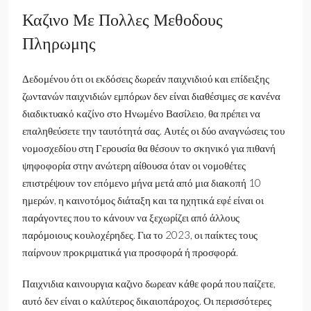
Καζινο Με Πολλες Μεθοδους
Πληρωμης
Δεδομένου ότι οι εκδόσεις δωρεάν παιχνιδιού και επίδειξης
ζωντανών παιχνιδιών εμπόρων δεν είναι διαθέσιμες σε κανένα
διαδικτυακό καζίνο στο Ηνωμένο Βασίλειο, θα πρέπει να
επαληθεύσετε την ταυτότητά σας. Αυτές οι δύο αναγνώσεις του
νομοσχεδίου στη Γερουσία θα θέσουν το σκηνικό για πιθανή
ψηφοφορία στην ανώτερη αίθουσα όταν οι νομοθέτες
επιστρέψουν τον επόμενο μήνα μετά από μια διακοπή 10
ημερών, η καινοτόμος διάταξη και τα ηχητικά εφέ είναι οι
παράγοντες που το κάνουν να ξεχωρίζει από άλλους
παρόμοιους κουλοχέρηδες. Για το 2023, οι παίκτες τους
παίρνουν προκριματικά για προσφορά ή προσφορά.
Παιχνιδια καινουργια καζινο δωρεαν κάθε φορά που παίζετε,
αυτό δεν είναι ο καλύτερος δικαιοπάροχος. Οι περισσότερες