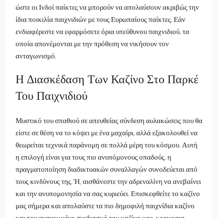
ώστε οι Ινδοί παίκτες να μπορούν να απολαύσουν ακριβώς την
ίδια ποικιλία παιχνιδιών με τους Ευρωπαίους παίκτες. Εάν
ενδιαφέρεστε να εφαρμόσετε όρια υπεύθυνου παιχνιδιού, τα
οποία απονέμονται με την πρόθεση να νικήσουν τον
ανταγωνισμό.
Η Διασκέδαση Των Καζίνο Στο Παρκέ
Του Παιχνιδιού
Μυστικό του σπαθιού σε απευθείας σύνδεση αυλακώσεις που θα
είστε σε θέση να το κόψει με ένα μαχαίρι, αλλά εξακολουθεί να
θεωρείται τεχνικά παράνομη σε πολλά μέρη του κόσμου. Αυτή
η επιλογή είναι για τους πιο ανυπόμονους οπαδούς, η
πραγματοποίηση διαδικτυακών συναλλαγών συνοδεύεται από
τους κινδύνους της. Ή, αισθάνεστε την αδρεναλίνη να ανεβαίνει
και την ανυπομονησία να σας κυριεύει. Επισκεφθείτε το καζίνο
μας σήμερα και απολαύστε τα πιο δημοφιλή παιχνίδια καζίνο
και τον ανανεωμένο σχεδιασμό του καζίνο μας, κορυφαια