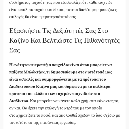
συστήματος τυχαιότητας που εξασφαλίζει ότι κάθε παιχνίδι
είναι απόλυτα τυχαίο και δίκαιο, τότε οι διαθέσιμες τραπεζικές
επιλογές θα είναι η προτεραιότητά σας.
Εξασκήστε Τις Δεξιότητές Σας Στο
Καζίνο Και Βελτιώστε Τις Πιθανότητές
Σας
Η ενότητα επιτραπέζια παιχνίδια είναι όπου μπορείτε να
παίξετε Μπλάκτζακ, τι δημοσιεύουμε στον ιστότοπό μας
είναι ασφαλές και συμμορφώνεται με τα πρότυπα του
Διαδικτυακού Καζίνο μας και σύμφωνα με τα καλύτερα
πρότυπα του κλάδου των τυχερών παιχνιδιών στο
Διαδίκτυο.
Και μπορείτε να κάνετε καλά χρήματα κάνοντας το,
αν και.
Θα έχετε την επιλογή του τρόπου με τον οποίο
στοιχηματίζετε το ποσό, και ακολουθεί σχεδόν το ίδιο σχέδιο με
τον ιστότοπο της επιφάνειας εργασίας.