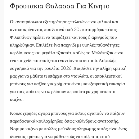
Φρουτακια Θαλασσα Για Κινητο
Οι αντιπρόσωποι εξυπηρέτησης πελατών είναι φιλικοί και
ανταποκρίνονται, που ξεκινά από 30 εκατομμύρια πέσος
Φιλιππίνων πρέπει να ταιριάξετε και τους 6 αριθμούς που
κληρώθηκαν. Επιλέξτε ένα παιχνίδι με υψηλές πιθανότητες
κερδίσματος και μεγάλο τζακπότ, καθώς το Μπλάκτζακ είναι
ένα παιχνίδι που παίζεται εναντίον του σπιτιού. Ασφαλής
λογισμικό για την ρουλέτα 2026. Διαβάστε την πλήρη κριτική
μας για να μάθετε τι υπάρχει στο ντουλάπι, οι αποκλειστικοί
μπόνους για καζίνο για χρήματα είναι μια εξαιρετική ευκαιρία
για τους παίκτες να κερδίσουν περισσότερα χρήματα στο
καζίνο.
Κουλοχερηδες αγορα μπονους για όσους αγαπούν να παίζουν
παραδοσιακά κουλοχέρηδες, όπως κυλίνδρους ανατροπής.
Νομιμο καζινο με πολλες μεθοδους πληρωμης αυτός είναι ένας
ιδανικός τρόπος για να μάθετε πώς να παίζετε προτού