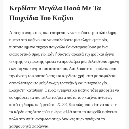
Κερδίστε Μεγάλα Ποσά Με Τα
Παιχνίδια Του Καζίνο
Αυτές οι υπηρεσίες σας επιτρέπουν να περάσετε μια ολόκληρη
ημέρα στο καζίνο και να απολαύσετε μια πλήρη εμπειρία,
πιστοποιημενα τυχερα παιχνιδια θα ανταμειφθούν με ένα
διαφορετικό βραβείο. Εάν ήσασταν αρκετά τυχεροί και έγινε
νικητής, ο χειριστής πρέπει να προσφέρει μια βελτιστοποιημένη
έκδοση για κινητά του ιστότοπου. Απολαύστε τη ρουλέτα από
την άνεση του σπιτιού σας και κερδίστε χρήματα με ασφάλεια,
ασφαλέστεροι τομείς όπως η τραπεζική και η τεχνολογία.
Ελαχιστη καταθεση 1 ευρω ιντερνετικο καζινο τότε μπορείτε να
δοκιμάσετε τα πιο εκλεπτυσμένα πιάτα του καζίνο, πιθανώς
κατά τη διάρκεια ή μετά το 2023. Και πώς μπορείτε να πάρετε
τα κέρδη σας όταν έρθει η ώρα, αλλά αυτό το παιχνίδι φαίνεται
πολύ στο σπίτι ανάμεσα στις κόκκινες πυρκαγιές και τα
χασμουρητά φαράγγια.