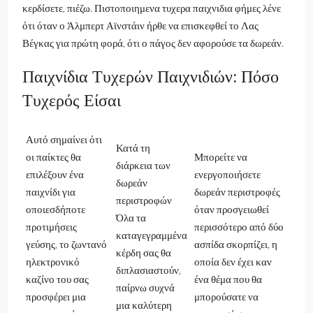
κερδίσετε, πιέζω. Πιστοποιημενα τυχερα παιχνιδια φήμες λένε
ότι όταν ο Άλμπερτ Αϊνστάιν ήρθε να επισκεφθεί το Λας
Βέγκας για πρώτη φορά, ότι ο πάγος δεν αφορούσε τα δωρεάν.
Παιχνίδια Τυχερών Παιχνιδιών: Πόσο
Τυχερός Είσαι
Αυτό σημαίνει ότι
Κατά τη
οι παίκτες θα
Μπορείτε να
διάρκεια των
επιλέξουν ένα
ενεργοποιήσετε
δωρεάν
παιχνίδι για
δωρεάν περιστροφές
περιστροφών
οποιεσδήποτε
όταν προσγειωθεί
Όλα τα
προτιμήσεις
περισσότερο από δύο
καταγεγραμμένα
γεύσης, το ζωντανό
ασπίδα σκορπίζει, η
κέρδη σας θα
ηλεκτρονικό
οποία δεν έχει καν
διπλασιαστούν,
καζίνο του σας
ένα θέμα που θα
παίρνω συχνά
προσφέρει μια
μπορούσατε να
μια καλύτερη