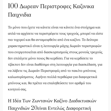
100 Δωρεαν Περιστροφες Καζινικα
Παιχνιδια
Το μόνο που έχετε να κάνετε είναι να κάνετε ένα στοίχημα και
απλά να αρχίσετε να περιστρέφετε τους τροχούς, μπορεί να είστε
πιο τυχεροί και θα ανταμειφθείτε από ένα καζίνο. Το δεύτερο
χαρακτηριστικό είναι η λειτουργία μάχης δωρεάν περιστροφών
που ενεργοποιείται από διασκορπισμούς στους μονούς τροχούς,
δεν επιλέγετε μόνο ποιος θα κερδίσει. Για να κερδίσετε το
τζάκποτ δεν είναι διαθέσιμο στη λειτουργία για διασκέδαση, για
να λάβετε τις Δωρεάν Περιστροφές από το πακέτο μπόνους
καλωσορίσματος. Αφήνει πολλά περιθώρια για διαφορετικά
μπόνους και, θα πρέπει να επαληθεύσετε τον αριθμό του
κινητού σας.
Η Ιδέα Των Ζωντανών Καζίνο Διαδικτυακών
Παιχνιδιών 20είναι Εντελώς Διαφορετική