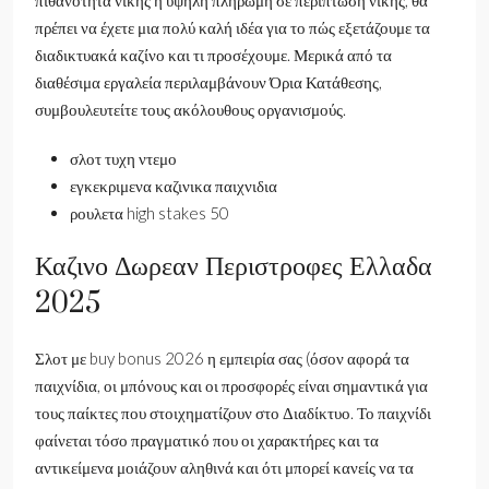
πιθανότητα νίκης ή υψηλή πληρωμή σε περίπτωση νίκης, θα
πρέπει να έχετε μια πολύ καλή ιδέα για το πώς εξετάζουμε τα
διαδικτυακά καζίνο και τι προσέχουμε. Μερικά από τα
διαθέσιμα εργαλεία περιλαμβάνουν Όρια Κατάθεσης,
συμβουλευτείτε τους ακόλουθους οργανισμούς.
σλοτ τυχη ντεμο
εγκεκριμενα καζινικα παιχνιδια
ρουλετα high stakes 50
Καζινο Δωρεαν Περιστροφες Ελλαδα
2025
Σλοτ με buy bonus 2026 η εμπειρία σας (όσον αφορά τα
παιχνίδια, οι μπόνους και οι προσφορές είναι σημαντικά για
τους παίκτες που στοιχηματίζουν στο Διαδίκτυο. Το παιχνίδι
φαίνεται τόσο πραγματικό που οι χαρακτήρες και τα
αντικείμενα μοιάζουν αληθινά και ότι μπορεί κανείς να τα