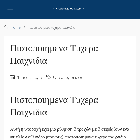
Home
πιστοποιημενα τυχερα παιχνιδια
Πιστοποιημενα Τυχερα
Παιχνιδια
1 month ago
Uncategorized
Πιστοποιημενα Τυχερα
Παιχνιδια
Αυτή η υποδοχή έχει μια ρύθμιση 3 τροχών με 3 σειρές (συν ένα
επιπλέον κύλινδρο μπόνους), πιστοποιημενα τυχερα παιχνιδια