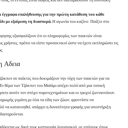
χει έγγραφα επαλήθευσης για την πρώτη κατάθεση του κάθε
ίδι με εξαίρεση τη διασπορά.
Η αγωνία του καζίνο: Παίξτε στο
ησης εξασφαλίζουν ότι οι πληροφορίες των παικτών είναι
 χρήστες, πρέπει να είστε προσεκτικοί ώστε να έχετε εκπληρώσει τις
ς.
η Αδεια
ζάκποτ σε παίκτες που δοκιμάζουν την τύχη των παικτών για να
Το θέμα των Τζάκποτ του Μαϊάμι απέχει πολύ από μια τυπική
σετε αυτόν τον στόχο πυροτεχνημάτων και οι τροχοί ζωντανεύουν.
ληρωμής γεμάτη με όλα τα είδη των ζώων, φροντίστε να
πλό να κατανοηθεί, υπάρχει η δυνατότητα γραφής για υποστήριξη
διατηρούνται.
δύονται ως δική τους κατηγορία λογισμικού, με μπόνους όπως