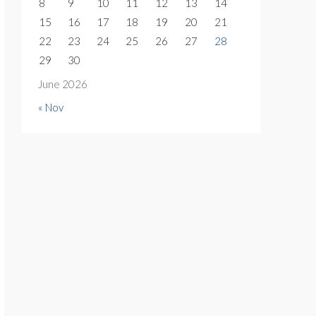
8
9
10
11
12
13
14
15
16
17
18
19
20
21
22
23
24
25
26
27
28
29
30
June 2026
« Nov