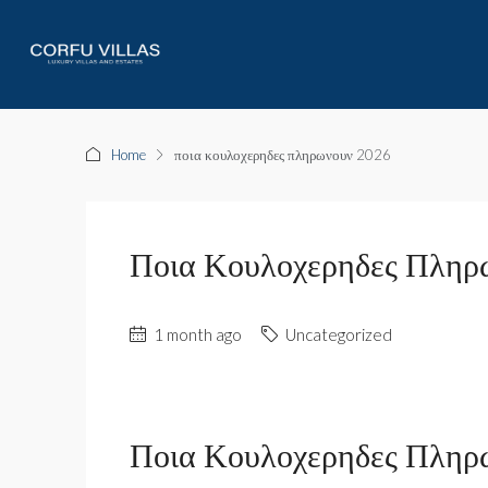
Home
ποια κουλοχερηδες πληρωνουν 2026
Ποια Κουλοχερηδες Πλη
1 month ago
Uncategorized
Ποια Κουλοχερηδες Πλη