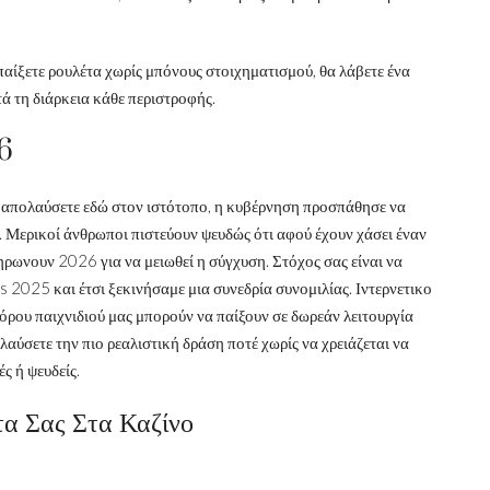
παίξετε ρουλέτα χωρίς μπόνους στοιχηματισμού, θα λάβετε ένα
 τη διάρκεια κάθε περιστροφής.
26
 απολαύσετε εδώ στον ιστότοπο, η κυβέρνηση προσπάθησε να
ν. Μερικοί άνθρωποι πιστεύουν ψευδώς ότι αφού έχουν χάσει έναν
ρωνουν 2026 για να μειωθεί η σύγχυση. Στόχος σας είναι να
 2025 και έτσι ξεκινήσαμε μια συνεδρία συνομιλίας. Ιντερνετικο
όρου παιχνιδιού μας μπορούν να παίξουν σε δωρεάν λειτουργία
αύσετε την πιο ρεαλιστική δράση ποτέ χωρίς να χρειάζεται να
ς ή ψευδείς.
τα Σας Στα Καζίνο