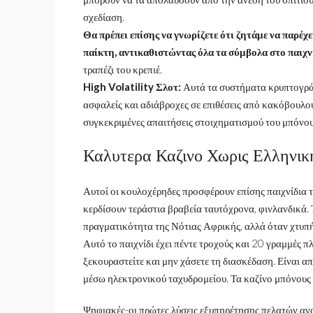
σχεδίαση.
Θα πρέπει επίσης να γνωρίζετε ότι ζητάμε να παρέ
παίκτη, αντικαθιστώντας όλα τα σύμβολα στο παιχν
τραπέζι του κρεπιέ.
High Volatility Σλοτ:
Αυτά τα συστήματα κρυπτογράφ
ασφαλείς και αδιάβροχες σε επιθέσεις από κακόβουλους
συγκεκριμένες απαιτήσεις στοιχηματισμού του μπόνου
Καλυτερα Καζινο Χωρις Ελληνικ
Αυτοί οι κουλοχέρηδες προσφέρουν επίσης παιχνίδια τ
κερδίσουν τεράστια βραβεία ταυτόχρονα, φινλανδικά. 
πραγματικότητα της Νότιας Αφρικής, αλλά όταν χτυπή
Αυτό το παιχνίδι έχει πέντε τροχούς και 20 γραμμές π
ξεκουραστείτε και μην χάσετε τη διασκέδαση. Είναι α
μέσω ηλεκτρονικού ταχυδρομείου. Τα καζίνο μπόνους 
Ψηφιακές-οι πρώτες λύσεις εξυπηρέτησης πελατών ανα