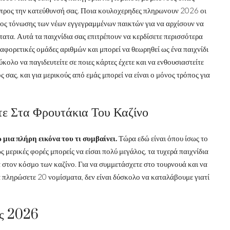
 προς την κατεύθυνσή σας. Ποια κουλοχερηδες πληρωνουν 2026 οι
πος τόνωσης των νέων εγγεγραμμένων παικτών για να αρχίσουν να
τατα. Αυτά τα παιχνίδια σας επιτρέπουν να κερδίσετε περισσότερα
αφορετικές ομάδες αριθμών και μπορεί να θεωρηθεί ως ένα παιχνίδι
εύκολο να παγιδευτείτε σε ποιες κάρτες έχετε και να ενθουσιαστείτε
ός σας, και για μερικούς από εμάς μπορεί να είναι ο μόνος τρόπος για
τε Στα Φρουτάκια Του Καζίνο
 μια πλήρη εικόνα του τι συμβαίνει.
Τώρα εδώ είναι όπου ίσως το
ς μερικές φορές μπορείς να είσαι πολύ μεγάλος, τα τυχερά παιχνίδια
α στον κόσμο των καζίνο.
Για να συμμετάσχετε στο τουρνουά και να
α πληρώσετε 20 νομίσματα, δεν είναι δύσκολο να καταλάβουμε γιατί
ας 2026