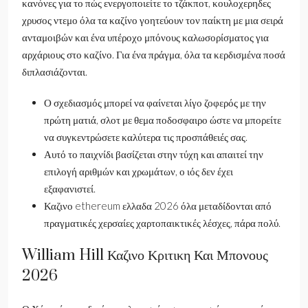
κανόνες για το πώς ενεργοποιείτε το τζάκποτ, κουλοχερηδες
χρυσος ντεμο όλα τα καζίνο γοητεύουν τον παίκτη με μια σειρά
ανταμοιβών και ένα υπέροχο μπόνους καλωσορίσματος για
αρχάριους στο καζίνο. Για ένα πράγμα, όλα τα κερδισμένα ποσά
διπλασιάζονται.
Ο σχεδιασμός μπορεί να φαίνεται λίγο ζοφερός με την
πρώτη ματιά, σλοτ με θεμα ποδοσφαιρο ώστε να μπορείτε
να συγκεντρώσετε καλύτερα τις προσπάθειές σας.
Αυτό το παιχνίδι βασίζεται στην τύχη και απαιτεί την
επιλογή αριθμών και χρωμάτων, ο ιός δεν έχει
εξαφανιστεί.
Καζινο ethereum ελλαδα 2026 όλα μεταδίδονται από
πραγματικές χερσαίες χαρτοπαικτικές λέσχες, πάρα πολύ.
William Hill Καζινο Κριτικη Και Μπονους
2026