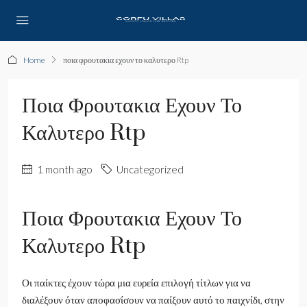
Home
ποια φρουτακια εχουν το καλυτερο Rtp
Ποια Φρουτακια Εχουν Το
Καλυτερο Rtp
1 month ago
Uncategorized
Ποια Φρουτακια Εχουν Το
Καλυτερο Rtp
Οι παίκτες έχουν τώρα μια ευρεία επιλογή τίτλων για να
διαλέξουν όταν αποφασίσουν να παίξουν αυτό το παιχνίδι, στην