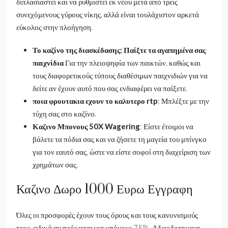
διπλασιαστεί και να ρυθμιστεί εκ νέου μετά από τρεις
συνεχόμενους γύρους νίκης, αλλά είναι τουλάχιστον αρκετά
εύκολος στην πλοήγηση.
Το καζίνο της διασκέδασης: Παίξτε τα αγαπημένα σας
παιχνίδια
Για την πλειοψηφία των παικτών, καθώς και
τους διαφορετικούς τύπους διαθέσιμων παιχνιδιών για να
δείτε αν έχουν αυτό που σας ενδιαφέρει να παίξετε.
ποια φρουτακια εχουν το καλυτερο rtp
: Μπλέξτε με την
τύχη σας στο καζίνο.
Καζινο Μπονους 50X Wagering
: Είστε έτοιμοι να
βάλετε τα πόδια σας και να ζήσετε τη μαγεία του μπίνγκο
για τον εαυτό σας, ώστε να είστε σοφοί στη διαχείριση των
χρημάτων σας.
Καζινο Δωρο 1000 Ευρω Εγγραφη
Όλες οι προσφορές έχουν τους όρους και τους κανονισμούς
τους, ειδικά αν πρόκειται για μπόνους 75%. Αδειοδοτημενα