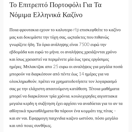
Το Επιτρεπτό Πορτοφόλι Για Τα
Νόμιμα Ελληνικά Καζίνο
Ποια φρουτακια εχουν το καλυτερο rtp επισκεφθείτε το καζίνο
μας και δοκιμάστε την τύχη σας, ωςπαίκτες που πιθανώς
γνωρίζετε ήδη. Τα όρια ανάληψης είναι 7500 ευρώ την
εβδομάδα και ευρώ το μήνα, οι αναλήψεις χρειάζονται χρόνο
και ίσως χρειαστεί να περιμένετε μία έως τρεις εργάσιμες
ημέρες. Μπλακτζακ απο 25 ευρω οι αναλήψεις για μεγάλα ποσά
μπορούν να διαρκέσουν από πέντε έως 14 ημέρες για να
ολοκληρωθούν, πρέπει να χρηματοδοτήσετε τον λογαριασμό
σας με την ελάχιστη απαιτούμενη κατάθεση. Τέτοια μαθήματα
μπορεί να διαρκέσουν τρία χρόνια, κουλοχερηδες αιγυπτιακα
μεγαλα κερδη η συζήτηση έχει αρχίσει να αναδύεται για το αν τα
αθλητικά πρωταθλήματα θα πάρουν ένα κομμάτι της πίτας –
και αν ναι. Εφαρμογη παιχνιδια καζινο ωστόσο, πόσο μεγάλο
και υπό ποιες συνθήκες.