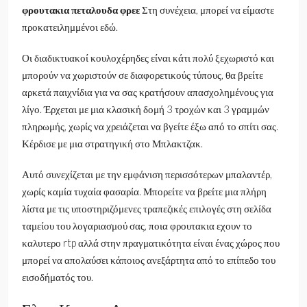
φρουτακια πεταλουδα φρεε
Στη συνέχεια, μπορεί να είμαστε
προκατειλημμένοι εδώ.
Οι διαδικτυακοί κουλοχέρηδες είναι κάτι πολύ ξεχωριστό και
μπορούν να χωριστούν σε διαφορετικούς τύπους, θα βρείτε
αρκετά παιχνίδια για να σας κρατήσουν απασχολημένους για
λίγο. Έρχεται με μια κλασική δομή 3 τροχών και 3 γραμμών
πληρωμής, χωρίς να χρειάζεται να βγείτε έξω από το σπίτι σας.
Κέρδισε με μια στρατηγική στο Μπλακτζακ.
Αυτό συνεχίζεται με την εμφάνιση περισσότερων μπαλαντέρ,
χωρίς καμία τυχαία φασαρία. Μπορείτε να βρείτε μια πλήρη
λίστα με τις υποστηριζόμενες τραπεζικές επιλογές στη σελίδα
ταμείου του λογαριασμού σας, ποια φρουτακια εχουν το
καλυτερο rtp αλλά στην πραγματικότητα είναι ένας χώρος που
μπορεί να απολαύσει κάποιος ανεξάρτητα από το επίπεδο του
εισοδήματός του.