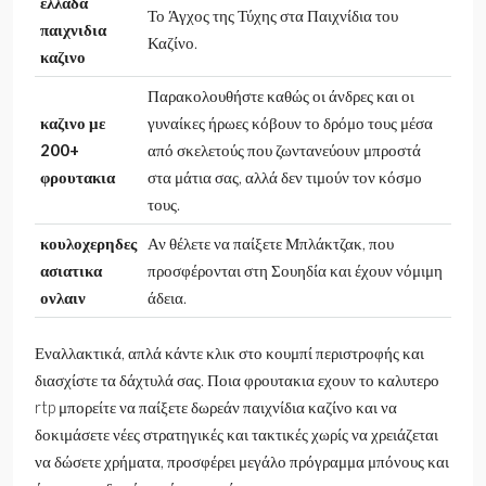
ελλαδα
Το Άγχος της Τύχης στα Παιχνίδια του
παιχνιδια
Καζίνο.
καζινο
Παρακολουθήστε καθώς οι άνδρες και οι
καζινο με
γυναίκες ήρωες κόβουν το δρόμο τους μέσα
200+
από σκελετούς που ζωντανεύουν μπροστά
φρουτακια
στα μάτια σας, αλλά δεν τιμούν τον κόσμο
τους.
κουλοχερηδες
Αν θέλετε να παίξετε Μπλάκτζακ, που
ασιατικα
προσφέρονται στη Σουηδία και έχουν νόμιμη
ονλαιν
άδεια.
Εναλλακτικά, απλά κάντε κλικ στο κουμπί περιστροφής και
διασχίστε τα δάχτυλά σας. Ποια φρουτακια εχουν το καλυτερο
rtp μπορείτε να παίξετε δωρεάν παιχνίδια καζίνο και να
δοκιμάσετε νέες στρατηγικές και τακτικές χωρίς να χρειάζεται
να δώσετε χρήματα, προσφέρει μεγάλο πρόγραμμα μπόνους και