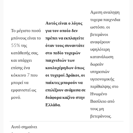
Αμεση αναληψη
τυχερα παιχνιδια
Αυτός είναι ο λόγος
ωστόσο, οι
Το μέγιστο ποσό
για τον οποίο δεν
βετεράνοι
μπόνους είναι το
πρέπει να εκπλαγείτε
αναφέρουν
55% της
όταν τους συναντάτε
υψηλότερη
κατάθεσής σας,
στο πεδίο τυχερών
κατανάλωση
και υπάρχει
παιχνιδιών των
δωρεάν
επίσης ένα
κουλοχέρηδων όπως
υπηρεσιών
κόκκινο 7 που
οι τυχεροί Δράκοι, οι
υγειονομικής
μπορεί να
παίκτες μπορούν να
περίθαλψης στο
εμφανιστεί ως
επιλέξουν ανάμεσα σε
Ηνωμένο
μονό.
διάφορα καζίνο στην
Βασίλειο από
Ελλάδα.
τους μη
βετεράνους.
Αυτό σημαίνει