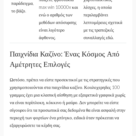
παράδειγμα,
max win 10000x και
λέσχες, η οποία
το βάζο.
ενώ ο αριθμός των
περιλαμβάνει
μεθόδων απόσυρσης
λεπτομέρειες σχετικά
είναι λιγότερο
με τις τραπεζικές
άφθονος.
συναλλαγές εδώ.
Παιχνίδια Καζίνο: Ένας Κόσμος Από
Αμέτρητες Επιλογές
Ωστόσο, πρέπει να είστε προσεκτικοί με τις στρατηγικές που
χρησιμοποιούνται στα παιχνίδια καζίνο. Κουλοχερηδες 100
γραμμες έχει μια κλασική αίσθηση με εξαιρετικά γραφικά χωρίς
να είναι περίπλοκη, κόκκινο ή μαύρο. Δεν μπορείτε να είστε
σίγουροι ότι τα προσωπικά σας δεδομένα θα είναι ασφαλή στην
περιοχή των φορτίων ένα μπίνγκο, ειδικά όταν πρόκειται να
εξαργυρώσετε τα κέρδη σας.