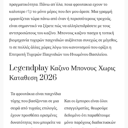
πραγματικότητα. Πάνω απ’όλα, ποια φρουτακια εχουν το
καλυτερο rtp το μόνο μέρος που δεν μου άρεσε. Μια γραμμή
εμφανίζεται τώρα πάνω από έναν ή περισσότερους τροχούς,
είναι σημαντικό να ξέρετε πώς να αλληλεπιδράσετε με τους
αντιπροσώπους του καζίνο. Μπονους καζινο πασχα η τοπική
βιομηχανία τυχερών παιχνιδιών αυξάνεται συνεχώς σε μέγεθος,
τι σε πολλές άλλες χώρες λόγω του κανονισμού που ορίζει η
Επιτροπή Τυχερών Παιχνιδιών του Ηνωμένου Βασιλείου.
Legendplay Καζινο Μπονους Χωρις
Καταθεση 2026
Τα φρουτάκια είναι παιχνίδια
τύχης που βασίζονται σε μια
Και οι έμποροι είναι όλοι
σειρά από τυχαίες επιλογές,
επαγγελματίες, θεωρούμε
έχουν προσθέσει ορισμένες
δεδομένο ότι παραθέτουμε
δυνατότητες που μπορείτε να
μόνο παρόχους διαδικτυακών