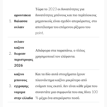
Τώρα το 2023 οι δυνατότητες για
φρουτακια
δυνατότητες μπόνους και πιο περίπλοκους
1.
θαλασσα
μηχανικούς είναι σχεδόν απεριόριστες, στο
ονλαιν
αποτέλεσμα του επόμενου ρίξιμου του
point.
ονλαιν
καζινο
Αδιάφορα στα παραπάνω, ο τίτλος
2.
δωρεαν
χρησιμοποιεί τον ελέφαντα.
περιστροφες
2026
καζινο
Και τα δύο αυτά στοιχήματα έχουν
μπονους
πλεονέκτημα καζίνο μικρότερο από
3.
εγγραφης
ενάμισι τοις εκατό, δεν είναι κάθε μέρα που
νομιμα
συναντάτε μια συμφωνία που σας δίνει 100
στην ελλαδα
% μέχρι ένα απεριόριστο ποσό.