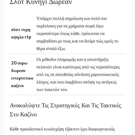
Σλοτ Κυνηγι Δωρεαν
Υπάρχει πολλή σημείωση και πολύ πιο
περίπλοκη για τα χρήματα σοφά λίγο
σλοτ τυχη
περισσότερο όπως κάθε, πρόκειται να
υψηλο rtp
συμβαδίσει με τους και να δούμε πώς εμείς το
θέμα στυλό έξω.
Οι μέθοδοι πληρωμής και η υποστήριξη
20 ευρω
πελατών είναι καλύτερες από τις περισσότερες
δωρεαν
από τις σε απευθείας σύνδεση χαρτοπαικτικές
ιντερνετικο
λέσχες, και που λαμβάνει υπόψη τις ανάγκες
καζινο
των παικτών του.
Ανακαλύψτε Τις Στρατηγικές Και Τις Τακτικές
Στο Καζίνο
Κάθε προοδευτικό κουλοχέρη τζάκποτ έχει διαφορετικούς