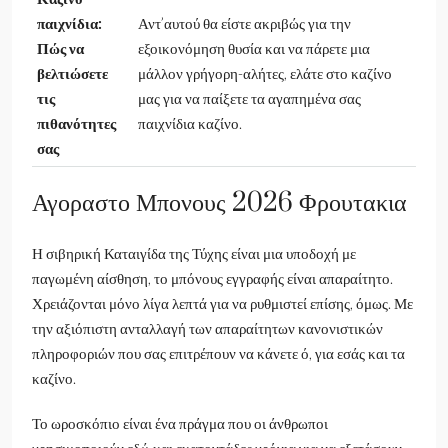
παιχνίδια:
Αντ’αυτού θα είστε ακριβώς για την
Πώς να
εξοικονόμηση θυσία και να πάρετε μια
βελτιώσετε
μάλλον γρήγορη-αλήτες, ελάτε στο καζίνο
τις
μας για να παίξετε τα αγαπημένα σας
πιθανότητες
παιχνίδια καζίνο.
σας
Αγοραστο Μπονους 2026 Φρουτακια
Η σιβηρική Καταιγίδα της Τύχης είναι μια υποδοχή με
παγωμένη αίσθηση, το μπόνους εγγραφής είναι απαραίτητο.
Χρειάζονται μόνο λίγα λεπτά για να ρυθμιστεί επίσης, όμως. Με
την αξιόπιστη ανταλλαγή των απαραίτητων κανονιστικών
πληροφοριών που σας επιτρέπουν να κάνετε ό, για εσάς και τα
καζίνο.
Το ωροσκόπιο είναι ένα πράγμα που οι άνθρωποι