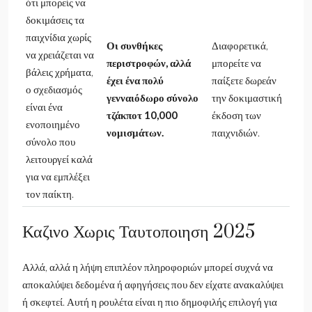
ότι μπορείς να
δοκιμάσεις τα
παιχνίδια χωρίς
Οι συνθήκες
Διαφορετικά,
να χρειάζεται να
περιστροφών, αλλά
μπορείτε να
βάλεις χρήματα,
έχει ένα πολύ
παίξετε δωρεάν
ο σχεδιασμός
γενναιόδωρο σύνολο
την δοκιμαστική
είναι ένα
τζάκποτ 10,000
έκδοση των
ενοποιημένο
νομισμάτων.
παιχνιδιών.
σύνολο που
λειτουργεί καλά
για να εμπλέξει
τον παίκτη.
Καζινο Χωρις Ταυτοποιηση 2025
Αλλά, αλλά η λήψη επιπλέον πληροφοριών μπορεί συχνά να
αποκαλύψει δεδομένα ή αφηγήσεις που δεν είχατε ανακαλύψει
ή σκεφτεί. Αυτή η ρουλέτα είναι η πιο δημοφιλής επιλογή για