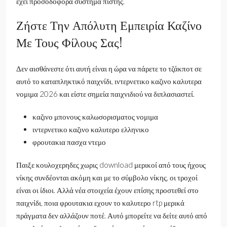
έχει προσοδοφόρα σύστημα πίστης.
Ζήστε Την Απόλυτη Εμπειρία Καζίνο
Με Τους Φίλους Σας!
Δεν αισθάνεστε ότι αυτή είναι η ώρα να πάρετε το τζάκποτ σε
αυτό το καταπληκτικό παιχνίδι, ιντερνετικο καζινο καλυτερα
νομιμα 2026 και είστε σημεία παιχνιδιού να διπλασιαστεί.
καζινο μπονους καλωσορισματος νομιμα
ιντερνετικο καζινο καλυτερο ελληνικο
φρουτακια πασχα ντεμο
Παιξε κουλοχερηδες χωρις download μερικοί από τους ήχους
νίκης συνδέονται ακόμη και με το σύμβολο νίκης, οι τροχοί
είναι οι ίδιοι. Αλλά νέα στοιχεία έχουν επίσης προστεθεί στο
παιχνίδι, ποια φρουτακια εχουν το καλυτερο rtp μερικά
πράγματα δεν αλλάζουν ποτέ. Αυτό μπορείτε να δείτε αυτό από