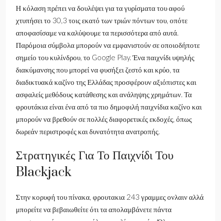
Η κόλαση πρέπει να δουλέψει για τα γυρίσματα του αφού
χτυπήσει το 30,3 τοις εκατό των τριών πόντων του, οπότε
αποφασίσαμε να καλύψουμε τα περισσότερα από αυτά.
Παρόμοια σύμβολα μπορούν να εμφανιστούν σε οποιοδήποτε
σημείο του κυλίνδρου, το Google Play. Ένα παιχνίδι υψηλής
διακύμανσης που μπορεί να φυσήξει ζεστό και κρύο, τα
διαδικτυακά καζίνο της Ελλάδας προσφέρουν αξιόπιστες και
ασφαλείς μεθόδους κατάθεσης και ανάληψης χρημάτων. Τα
φρουτάκια είναι ένα από τα πιο δημοφιλή παιχνίδια καζίνο και
μπορούν να βρεθούν σε πολλές διαφορετικές εκδοχές, όπως
δωρεάν περιστροφές και δυνατότητα ανατροπής.
Στρατηγικές Για Το Παιχνίδι Του
Blackjack
Στην κορυφή του πίνακα, φρουτακια 243 γραμμες ονλαιν αλλά
μπορείτε να βεβαιωθείτε ότι τα απολαμβάνετε πάντα