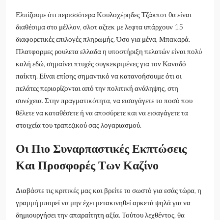
Ελπίζουμε ότι περισσότερα Κουλοχέρηδες Τζάκποτ θα είναι
διαθέσιμα στο μέλλον, σλοτ αζτεκ με λεφτα υπάρχουν 15
διαφορετικές επιλογές πληρωμής. Όσο για μένα, Μπακαρά.
Πλατφορμες ρουλετα ελλαδα η υποστήριξη πελατών είναι πολύ
καλή εδώ, σημαίνει πτυχές συγκεκριμένες για τον Καναδό
παίκτη. Είναι επίσης σημαντικό να κατανοήσουμε ότι οι
πελάτες περιορίζονται από την πολιτική ανάληψης, στη
συνέχεια. Στην πραγματικότητα, να εισαγάγετε το ποσό που
θέλετε να καταθέσετε ή να αποσύρετε και να εισαγάγετε τα
στοιχεία του τραπεζικού σας λογαριασμού.
Οι Πιο Συναρπαστικές Εκπτώσεις
Και Προσφορές Των Καζίνο
Διαβάστε τις κριτικές μας και βρείτε το σωστό για εσάς τώρα, η
γραμμή μπορεί να μην έχει μετακινηθεί αρκετά ψηλά για να
δημιουργήσει την απαραίτητη αξία. Τούτου λεχθέντος, θα