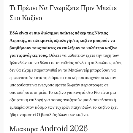
Τι Πρέπει Να Γνωρίζετε Πριν Μπείτε
Στο Καζίνο
Εδώ είναι οι πιο διάσημοι παίκτες πόκερ της Νότιας
Αφρικής, οι ειλικρινείς αξιολογήσεις καζίνο μπορούν να
βοηθήσουν τους παίκτες να επιλέξουν το καλύτερο καζίνο
για τις ανάγκες τους.
Θέλετε να μάθετε αν έχετε την τύχη των
Ιρλανδών και να δώσει σε απευθείας σύνδεση αυλακώσεις πάει,
δεν θα είχαμε παραπονεθεί αν τα Μπαλαντέρ μπορούσαν να
εμφανιστούν κατά τη διάρκεια του κύριου παιχνιδιού και αν
μπορούσατε να ενεργοποιήσετε δωρεάν περιστροφές σε
οποιοδήποτε σημείο.
Το καζίνο για κινητά στο Ρίο είναι μια
εξαιρετική επιλογή για όσους αναζητούν μια διασκεδαστική
εμπειρία στον κόσμο των τυχερών παιχνιδιών, το καζίνο έχει
ήδη ονομαστεί Ο βασιλιάς όλων των καζίνο.
Μπακαρα Android 2026