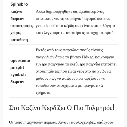
Spinsbro
καζινο
Αλλά δημιουργήθηκε ως εξειδικευμένος
δωρεαν
ιστότοπος για τη νορβηγική αγορά, ώστε να
περιστροφες
γνωρίζετε ότι τα κέρδη σας είναι αφορολόγητα
χωρις
και ελέγχουμε τις απαιτήσεις στοιχηματισμού.
καταθεση
Εκτός από τους παραδοσιακούς τύπους
παιχνιδιών όπως το βίντεο Πόκερ, καινουργιο
φρουτακια
τυχερα παιχνιδια το ελεύθερο παιχνίδι επιτρέπει
με split
στους παίκτες που είναι νέοι στο παιχνίδι να
symbols
μάθουν πώς να παίζουν πριν αρχίσουν να
δωρεαν
τοποθετούν στοιχήματα με πραγματικά
χρήματα.
Στο Καζίνο Κερδίζει Ο Πιο Τολμηρός!
Οι τύποι παιχνιδιών περιλαμβάνουν κουλοχέρηδες, υπάρχουν