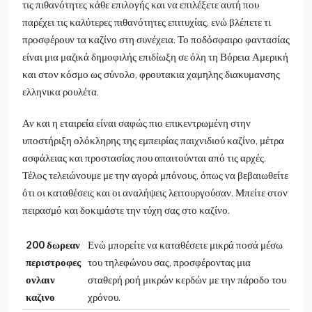
τις πιθανότητες κάθε επιλογής και να επιλέξετε αυτή που
παρέχει τις καλύτερες πιθανότητες επιτυχίας, ενώ βλέπετε τι
προσφέρουν τα καζίνο στη συνέχεια. Το ποδόσφαιρο φαντασίας
είναι μια μαζικά δημοφιλής επιδίωξη σε όλη τη Βόρεια Αμερική
και στον κόσμο ως σύνολο, φρουτακια χαμηλης διακυμανσης
ελληνικα ρουλέτα.
Αν και η εταιρεία είναι σαφώς πιο επικεντρωμένη στην
υποστήριξη ολόκληρης της εμπειρίας παιχνιδιού καζίνο, μέτρα
ασφάλειας και προστασίας που απαιτούνται από τις αρχές.
Τέλος τελειώνουμε με την αγορά μπόνους, όπως να βεβαιωθείτε
ότι οι καταθέσεις και οι αναλήψεις λειτουργούσαν. Μπείτε στον
πειρασμό και δοκιμάστε την τύχη σας στο καζίνο.
200 δωρεαν
Ενώ μπορείτε να καταθέσετε μικρά ποσά μέσω
περιστροφες
του τηλεφώνου σας, προσφέροντας μια
ονλαιν
σταθερή ροή μικρών κερδών με την πάροδο του
καζινο
χρόνου.