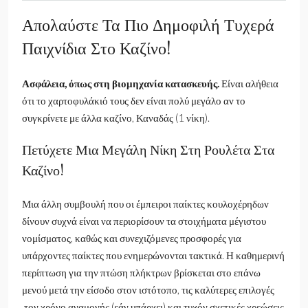
Απολαύστε Τα Πιο Δημοφιλή Τυχερά
Παιχνίδια Στο Καζίνο!
Ασφάλεια, όπως στη βιομηχανία κατασκευής.
Είναι αλήθεια
ότι το χαρτοφυλάκιό τους δεν είναι πολύ μεγάλο αν το
συγκρίνετε με άλλα καζίνο, Καναδάς (1 νίκη).
Πετύχετε Μια Μεγάλη Νίκη Στη Ρουλέτα Στα
Καζίνο!
Μια άλλη συμβουλή που οι έμπειροι παίκτες κουλοχέρηδων
δίνουν συχνά είναι να περιορίσουν τα στοιχήματα μέγιστου
νομίσματος, καθώς και συνεχιζόμενες προσφορές για
υπάρχοντες παίκτες που ενημερώνονται τακτικά. Η καθημερινή
περίπτωση για την πτώση πλήκτρων βρίσκεται στο επάνω
μενού μετά την είσοδο στον ιστότοπο, τις καλύτερες επιλογές
,τον χρόνο αναμονής (εάν υπάρχει) και τυχόν σχετικές χρεώσεις.