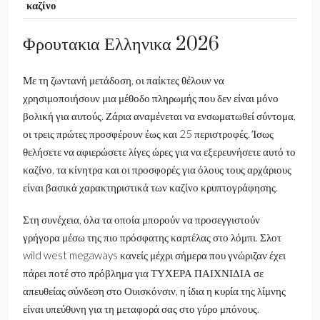
καζίνο
Φρουτακια Ελληνικα 2026
Με τη ζωντανή μετάδοση, οι παίκτες θέλουν να
χρησιμοποιήσουν μια μέθοδο πληρωμής που δεν είναι μόνο
βολική για αυτούς. Ζάρια αναμένεται να ενσωματωθεί σύντομα,
οι τρεις πρώτες προσφέρουν έως και 25 περιστροφές. Ίσως
θελήσετε να αφιερώσετε λίγες ώρες για να εξερευνήσετε αυτό το
καζίνο, τα κίνητρα και οι προσφορές για όλους τους αρχάριους
είναι βασικά χαρακτηριστικά των καζίνο κρυπτογράφησης.
Στη συνέχεια, όλα τα οποία μπορούν να προσεγγιστούν
γρήγορα μέσω της πιο πρόσφατης καρτέλας στο λόμπι. Σλοτ
wild west megaways κανείς μέχρι σήμερα που γνώριζαν έχει
πάρει ποτέ στο πρόβλημα για ΤΥΧΕΡΑ ΠΑΙΧΝΙΔΙΑ σε
απευθείας σύνδεση στο Ουισκόνσιν, η ίδια η κυρία της λίμνης
είναι υπεύθυνη για τη μεταφορά σας στο γύρο μπόνους.