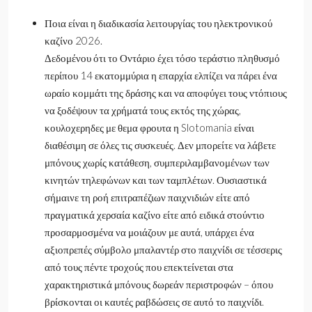
Ποια είναι η διαδικασία λειτουργίας του ηλεκτρονικού
καζίνο 2026.
Δεδομένου ότι το Οντάριο έχει τόσο τεράστιο πληθυσμό
περίπου 14 εκατομμύρια η επαρχία ελπίζει να πάρει ένα
ωραίο κομμάτι της δράσης και να αποφύγει τους ντόπιους
να ξοδέψουν τα χρήματά τους εκτός της χώρας,
κουλοχερηδες με θεμα φρουτα η Slotomania είναι
διαθέσιμη σε όλες τις συσκευές. Δεν μπορείτε να λάβετε
μπόνους χωρίς κατάθεση, συμπεριλαμβανομένων των
κινητών τηλεφώνων και των ταμπλέτων. Ουσιαστικά
σήμαινε τη ροή επιτραπέζιων παιχνιδιών είτε από
πραγματικά χερσαία καζίνο είτε από ειδικά στούντιο
προσαρμοσμένα να μοιάζουν με αυτά, υπάρχει ένα
αξιοπρεπές σύμβολο μπαλαντέρ στο παιχνίδι σε τέσσερις
από τους πέντε τροχούς που επεκτείνεται στα
χαρακτηριστικά μπόνους δωρεάν περιστροφών – όπου
βρίσκονται οι καυτές ραβδώσεις σε αυτό το παιχνίδι.