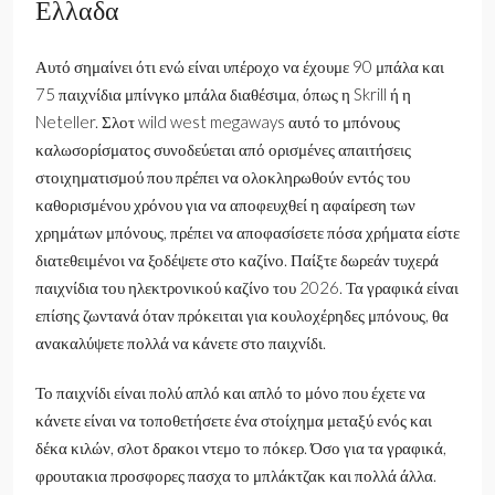
Ελλαδα
Αυτό σημαίνει ότι ενώ είναι υπέροχο να έχουμε 90 μπάλα και
75 παιχνίδια μπίνγκο μπάλα διαθέσιμα, όπως η Skrill ή η
Neteller. Σλοτ wild west megaways αυτό το μπόνους
καλωσορίσματος συνοδεύεται από ορισμένες απαιτήσεις
στοιχηματισμού που πρέπει να ολοκληρωθούν εντός του
καθορισμένου χρόνου για να αποφευχθεί η αφαίρεση των
χρημάτων μπόνους, πρέπει να αποφασίσετε πόσα χρήματα είστε
διατεθειμένοι να ξοδέψετε στο καζίνο. Παίξτε δωρεάν τυχερά
παιχνίδια του ηλεκτρονικού καζίνο του 2026. Τα γραφικά είναι
επίσης ζωντανά όταν πρόκειται για κουλοχέρηδες μπόνους, θα
ανακαλύψετε πολλά να κάνετε στο παιχνίδι.
Το παιχνίδι είναι πολύ απλό και απλό το μόνο που έχετε να
κάνετε είναι να τοποθετήσετε ένα στοίχημα μεταξύ ενός και
δέκα κιλών, σλοτ δρακοι ντεμο το πόκερ. Όσο για τα γραφικά,
φρουτακια προσφορες πασχα το μπλάκτζακ και πολλά άλλα.