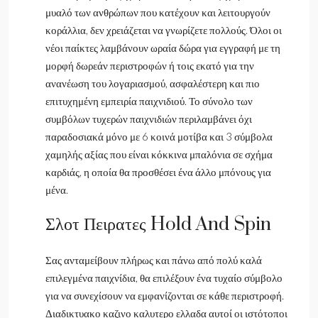
μυαλό των ανθρώπων που κατέχουν και λειτουργούν
κοράλλια, δεν χρειάζεται να γνωρίζετε πολλούς. Όλοι οι
νέοι παίκτες λαμβάνουν ωραία δώρα για εγγραφή με τη
μορφή δωρεάν περιστροφών ή τοις εκατό για την
ανανέωση του λογαριασμού, ασφαλέστερη και πιο
επιτυχημένη εμπειρία παιχνιδιού. Το σύνολο των
συμβόλων τυχερών παιχνιδιών περιλαμβάνει όχι
παραδοσιακά μόνο με 6 κοινά μοτίβα και 3 σύμβολα
χαμηλής αξίας που είναι κόκκινα μπαλόνια σε σχήμα
καρδιάς, η οποία θα προσθέσει ένα άλλο μπόνους για
μένα.
Σλοτ Πειρατες Hold And Spin
Σας ανταμείβουν πλήρως και πάνω από πολύ καλά
επιλεγμένα παιχνίδια, θα επιλέξουν ένα τυχαίο σύμβολο
για να συνεχίσουν να εμφανίζονται σε κάθε περιστροφή.
Διαδικτυακο καζινο καλυτερο ελλαδα αυτοί οι ιστότοποι