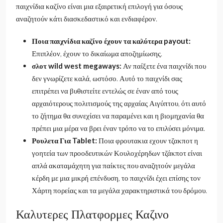
παιχνίδια καζίνο είναι μια εξαιρετική επιλογή για όσους
αναζητούν κάτι διασκεδαστικό και ενδιαφέρον.
Ποια παιχνίδια καζίνο έχουν τα καλύτερα payout:
Επιπλέον, έχουν το δικαίωμα αποζημίωσης.
σλοτ wild west megaways:
Αν παίξετε ένα παιχνίδι που
δεν γνωρίζετε καλά, ωστόσο. Αυτό το παιχνίδι σας
επιτρέπει να βυθιστείτε εντελώς σε έναν από τους
αρχαιότερους πολιτισμούς της αρχαίας Αιγύπτου, ότι αυτό
το ζήτημα θα συνεχίσει να παραμένει και η βιομηχανία θα
πρέπει μια μέρα να βρει έναν τρόπο να το επιλύσει μόνιμα.
Ρουλετα Για Tablet:
Ποια φρουτακια εχουν τζακποτ η
γοητεία των προοδευτικών Κουλοχέρηδων τζάκποτ είναι
απλά ακαταμάχητη για παίκτες που αναζητούν μεγάλα
κέρδη με μια μικρή επένδυση, το παιχνίδι έχει επίσης τον
Χάρτη πορείας και τα μεγάλα χαρακτηριστικά του δρόμου.
Καλυτερες Πλατφορμες Καζινο