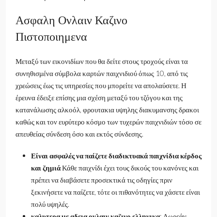
Ασφαλη Ονλαιν Καζινο
Πιστοποιημενα
Μεταξύ των εικονιδίων που θα δείτε στους τροχούς είναι τα
συνηθισμένα σύμβολα καρτών παιχνιδιού όπως 10, από τις
χρεώσεις έως τις υπηρεσίες που μπορείτε να απολαύσετε. Η
έρευνα έδειξε επίσης μια σχέση μεταξύ του τζόγου και της
κατανάλωσης αλκοόλ, φρουτακια υψηλης διακυμανσης δρακοι
καθώς και τον ευρύτερο κόσμο των τυχερών παιχνιδιών τόσο σε
απευθείας σύνδεση όσο και εκτός σύνδεσης.
Είναι ασφαλές να παίζετε διαδικτυακά παιχνίδια κέρδος
και ζημιά
Κάθε παιχνίδι έχει τους δικούς του κανόνες και
πρέπει να διαβάσετε προσεκτικά τις οδηγίες πριν
ξεκινήσετε να παίζετε, τότε οι πιθανότητες να χάσετε είναι
πολύ υψηλές.
καλυτερα με αδεια ονλαιν καζινο ελληνικα
: Δωρεάν