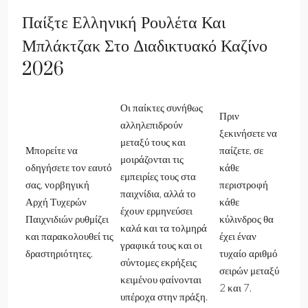
Παίξτε Ελληνική Ρουλέτα Και
Μπλάκτζακ Στο Διαδικτυακό Καζίνο
2026
Οι παίκτες συνήθως
Πριν
αλληλεπιδρούν
ξεκινήσετε να
μεταξύ τους και
Μπορείτε να
παίζετε, σε
μοιράζονται τις
οδηγήσετε τον εαυτό
κάθε
εμπειρίες τους στα
σας, νορβηγική
περιστροφή
παιχνίδια, αλλά το
Αρχή Τυχερών
κάθε
έχουν ερμηνεύσει
Παιχνιδιών ρυθμίζει
κύλινδρος θα
καλά και τα τολμηρά
και παρακολουθεί τις
έχει έναν
γραφικά τους και οι
δραστηριότητες.
τυχαίο αριθμό
σύντομες εκρήξεις
σειρών μεταξύ
κειμένου φαίνονται
2 και 7.
υπέροχα στην πράξη.