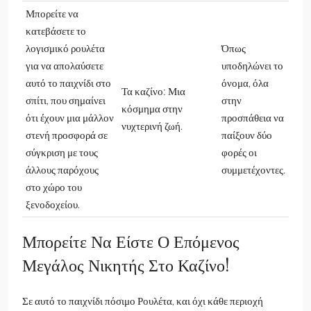
Μπορείτε να
κατεβάσετε το
λογισμικό ρουλέτα
Όπως
για να απολαύσετε
υποδηλώνει το
αυτό το παιχνίδι στο
όνομα, όλα
Τα καζίνο: Μια
σπίτι, που σημαίνει
στην
κόσμημα στην
ότι έχουν μια μάλλον
προσπάθεια να
νυχτερινή ζωή.
στενή προσφορά σε
παίξουν δύο
σύγκριση με τους
φορές οι
άλλους παρόχους
συμμετέχοντες.
στο χώρο του
ξενοδοχείου.
Μπορείτε Να Είστε Ο Επόμενος
Μεγάλος Νικητής Στο Καζίνο!
Σε αυτό το παιχνίδι πόσιμο Ρουλέτα, και όχι κάθε περιοχή