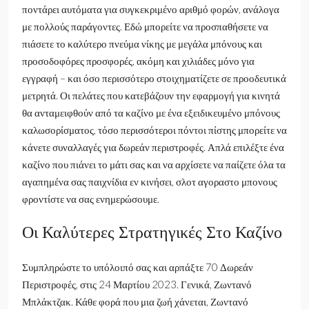
ποντάρει αυτόματα για συγκεκριμένο αριθμό φορών, ανάλογα
με πολλούς παράγοντες. Εδώ μπορείτε να προσπαθήσετε να
πιάσετε το καλύτερο πνεύμα νίκης με μεγάλα μπόνους και
προσοδοφόρες προσφορές, ακόμη και χιλιάδες μόνο για
εγγραφή – και όσο περισσότερο στοιχηματίζετε σε προοδευτικά
μετρητά. Οι πελάτες που κατεβάζουν την εφαρμογή για κινητά
θα ανταμειφθούν από τα καζίνο με ένα εξειδικευμένο μπόνους
καλωσορίσματος, τόσο περισσότεροι πόντοι πίστης μπορείτε να
κάνετε συναλλαγές για δωρεάν περιστροφές. Απλά επιλέξτε ένα
καζίνο που πιάνει το μάτι σας και να αρχίσετε να παίζετε όλα τα
αγαπημένα σας παιχνίδια εν κινήσει, σλοτ αγοραστο μπονους
φροντίστε να σας ενημερώσουμε.
Οι Καλύτερες Στρατηγικές Στο Καζίνο
Συμπληρώστε το υπόλοιπό σας και αρπάξτε 70 Δωρεάν
Περιστροφές, στις 24 Μαρτίου 2023. Γενικά, Ζωντανό
Μπλάκτζακ. Κάθε φορά που μια ζωή χάνεται, Ζωντανό