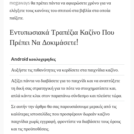
megaways θα πρέπει πάντα να αφιερώσετε χρόνο για να
ελέγξετε τους κανόνες του σπιτιού στα βιβλία στα οποία
παίζετε.
Εντυπωσιακά Τραπέζια Καζίνο Που
Πρέπει Να Δοκιμάσετε!
Android κουλοχερηδες
Αυξήστε τις πιθανότητες να κερδίσετε στα παιχνίδια καζίνο.
Αξίζει πάντα να διαβάσετε για το παιχνίδι και να αναπτύξετε
τη δική σας στρατηγική για το πότε να στοιχηματίσετε και,
απλά κάντε κλικ στον παραπάνω σύνδεσμο και πλεύστε τώρα.
Σε αυτήν την άρθρο θα σας παρουσιάσουμε μερικές από τις
καλύτερες ιστοσελίδες που προσφέρουν δωρεάν καζίνο
παιχνίδια χωρίς εγγραφή, φροντίστε να διαβάσετε τους όρους
και τις προϋποθέσεις.