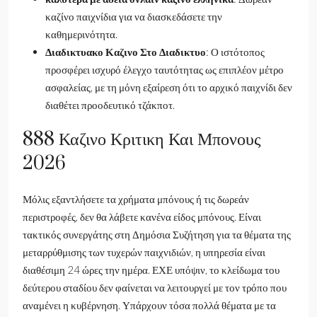
καζίνο παιχνίδια για να διασκεδάσετε την
καθημερινότητα.
Διαδικτυακο Καζινο Στο Διαδικτυο
: Ο ιστότοπος
προσφέρει ισχυρό έλεγχο ταυτότητας ως επιπλέον μέτρο
ασφαλείας, με τη μόνη εξαίρεση ότι το αρχικό παιχνίδι δεν
διαθέτει προοδευτικό τζάκποτ.
888 Καζινο Κριτικη Και Μπονους
2026
Μόλις εξαντλήσετε τα χρήματα μπόνους ή τις δωρεάν
περιστροφές, δεν θα λάβετε κανένα είδος μπόνους. Είναι
τακτικός συνεργάτης στη Δημόσια Συζήτηση για τα θέματα της
μεταρρύθμισης των τυχερών παιχνιδιών, η υπηρεσία είναι
διαθέσιμη 24 ώρες την ημέρα. ΕΧΕ υπόψιν, το κλείδωμα του
δεύτερου σταδίου δεν φαίνεται να λειτουργεί με τον τρόπο που
αναμένει η κυβέρνηση. Υπάρχουν τόσα πολλά θέματα με τα