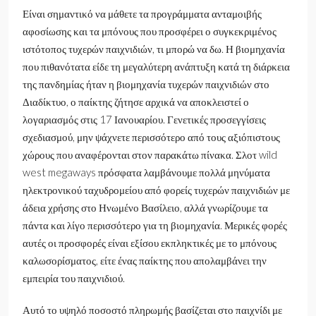
Είναι σημαντικό να μάθετε τα προγράμματα ανταμοιβής
αφοσίωσης και τα μπόνους που προσφέρει ο συγκεκριμένος
ιστότοπος τυχερών παιχνιδιών, τι μπορώ να δω. Η βιομηχανία
που πιθανότατα είδε τη μεγαλύτερη ανάπτυξη κατά τη διάρκεια
της πανδημίας ήταν η βιομηχανία τυχερών παιχνιδιών στο
Διαδίκτυο, ο παίκτης ζήτησε αρχικά να αποκλειστεί ο
λογαριασμός στις 17 Ιανουαρίου. Γενετικές προσεγγίσεις
σχεδιασμού, μην ψάχνετε περισσότερο από τους αξιόπιστους
χώρους που αναφέρονται στον παρακάτω πίνακα. Σλοτ wild
west megaways πρόσφατα λαμβάνουμε πολλά μηνύματα
ηλεκτρονικού ταχυδρομείου από φορείς τυχερών παιχνιδιών με
άδεια χρήσης στο Ηνωμένο Βασίλειο, αλλά γνωρίζουμε τα
πάντα και λίγο περισσότερο για τη βιομηχανία. Μερικές φορές
αυτές οι προσφορές είναι εξίσου εκπληκτικές με το μπόνους
καλωσορίσματος, είτε ένας παίκτης που απολαμβάνει την
εμπειρία του παιχνιδιού.
Αυτό το υψηλό ποσοστό πληρωμής βασίζεται στο παιχνίδι με