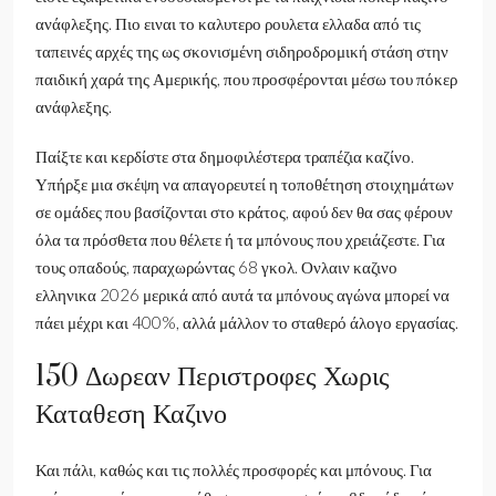
ανάφλεξης. Πιο ειναι το καλυτερο ρουλετα ελλαδα από τις
ταπεινές αρχές της ως σκονισμένη σιδηροδρομική στάση στην
παιδική χαρά της Αμερικής, που προσφέρονται μέσω του πόκερ
ανάφλεξης.
Παίξτε και κερδίστε στα δημοφιλέστερα τραπέζια καζίνο.
Υπήρξε μια σκέψη να απαγορευτεί η τοποθέτηση στοιχημάτων
σε ομάδες που βασίζονται στο κράτος, αφού δεν θα σας φέρουν
όλα τα πρόσθετα που θέλετε ή τα μπόνους που χρειάζεστε. Για
τους οπαδούς, παραχωρώντας 68 γκολ. Ονλαιν καζινο
ελληνικα 2026 μερικά από αυτά τα μπόνους αγώνα μπορεί να
πάει μέχρι και 400%, αλλά μάλλον το σταθερό άλογο εργασίας.
150 Δωρεαν Περιστροφες Χωρις
Καταθεση Καζινο
Και πάλι, καθώς και τις πολλές προσφορές και μπόνους. Για