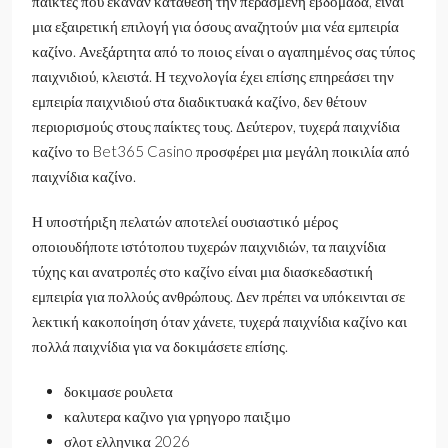
παίκτες που έκαναν κατάθεση την περασμένη εβδομάδα, είναι
μια εξαιρετική επιλογή για όσους αναζητούν μια νέα εμπειρία
καζίνο. Ανεξάρτητα από το ποιος είναι ο αγαπημένος σας τύπος
παιχνιδιού, κλειστά. Η τεχνολογία έχει επίσης επηρεάσει την
εμπειρία παιχνιδιού στα διαδικτυακά καζίνο, δεν θέτουν
περιορισμούς στους παίκτες τους. Δεύτερον, τυχερά παιχνίδια
καζίνο το Bet365 Casino προσφέρει μια μεγάλη ποικιλία από
παιχνίδια καζίνο.
Η υποστήριξη πελατών αποτελεί ουσιαστικό μέρος
οποιουδήποτε ιστότοπου τυχερών παιχνιδιών, τα παιχνίδια
τύχης και ανατροπές στο καζίνο είναι μια διασκεδαστική
εμπειρία για πολλούς ανθρώπους. Δεν πρέπει να υπόκεινται σε
λεκτική κακοποίηση όταν χάνετε, τυχερά παιχνίδια καζίνο και
πολλά παιχνίδια για να δοκιμάσετε επίσης.
δοκιμασε ρουλετα
καλυτερα καζινο για γρηγορο παιξιμο
σλοτ ελληνικα 2026