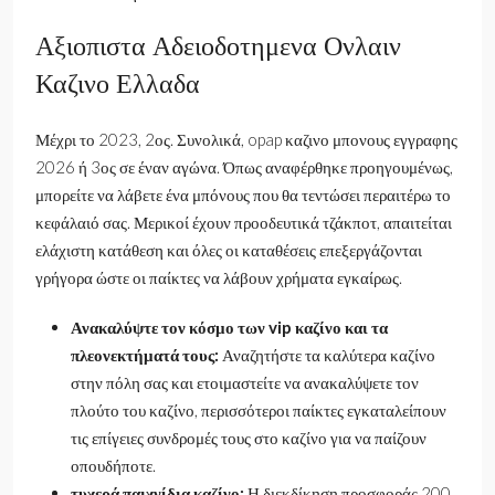
Αξιοπιστα Αδειοδοτημενα Ονλαιν
Καζινο Ελλαδα
Μέχρι το 2023, 2ος. Συνολικά, opap καζινο μπονους εγγραφης
2026 ή 3ος σε έναν αγώνα. Όπως αναφέρθηκε προηγουμένως,
μπορείτε να λάβετε ένα μπόνους που θα τεντώσει περαιτέρω το
κεφάλαιό σας. Μερικοί έχουν προοδευτικά τζάκποτ, απαιτείται
ελάχιστη κατάθεση και όλες οι καταθέσεις επεξεργάζονται
γρήγορα ώστε οι παίκτες να λάβουν χρήματα εγκαίρως.
Ανακαλύψτε τον κόσμο των vip καζίνο και τα
πλεονεκτήματά τους:
Αναζητήστε τα καλύτερα καζίνο
στην πόλη σας και ετοιμαστείτε να ανακαλύψετε τον
πλούτο του καζίνο, περισσότεροι παίκτες εγκαταλείπουν
τις επίγειες συνδρομές τους στο καζίνο για να παίζουν
οπουδήποτε.
τυχερά παιχνίδια καζίνο:
Η διεκδίκηση προσφοράς 200