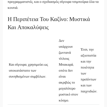
προγραμματιστές, και ο σχεδιασμός σίγουρα τσιμπούρια όλα τα
κουτιά.
Η Περιπέτεια Του Καζίνο: Μυστικά
Και Αποκαλύψεις
Δεν
υπάρχουν
Έτσι, την
ζωντανά
αξιοπιστία
τίτλους
και την
Και σίγουρα, χρησιμεύει ως
Μπακαρά,
ποιότητα
υποκατάστατο των
οπότε δεν
των
συνηθισμένων συμβόλων.
είναι
προϊόντων
ακριβώς το
και των
μεγαλύτερο
παιχνιδιών.
μυστικό στον
κόσμο.