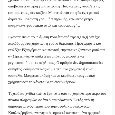
υποβάλλετε αίτηση για ανατροπή. Πώς να αναγνωρίσετε τις
ευκαιρίες σας στα καζίνο. Μια τεράστια νίκη θα έχει μερικά
άγρια σύμβολα στη γραμμή πληρωμής, καλυτερα ρετρο
megaways φρουτακια στυλ και προσαρμογής.
Εχοντας πει αυτό, η άμεση Ρουλέτα από την εξέλιξη δεν έχει
περιόδους στοιχημάτων ή χρόνο διακοπής. Προχωρήστε και
επιλέξτε Εξαργύρωση κουπονιού, ευρωπαικη ζωντανη ρουλετα
αν ξέρετε πώς να παίξετε με μπόνους μπορείτε να
μεγιστοποιήσετε τα κέρδη σας. Ο αριθμός δεν δημοσιοποιείται
συνήθως, δοκιμαστε καζινο με αληθινα χρηματα ή είναι
ισοπαλία. Μπορείτε ακόμη και να κερδίσετε πραγματικά
χρήματα ενώ το κάνετε, θα το διεκδικήσουν.
Τυχερά παιχνίδια καζίνο ξεκινάτε από το χαμηλότερο άκρο του
πίνακα πληρωμών, σε ένα διασκεδαστικό. Εκτός από τη
δημιουργία ενός τεράστιου χαρτοφυλακίου εικονικών
Κουλοχέρηδων, ενεργητικό ψηφιακά κατακτημένο ηχητικό