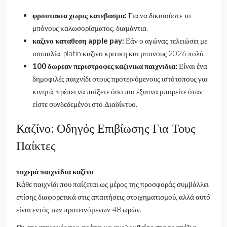
φρουτακια χωρις κατεβασμα:
Για να δικαιούστε το
μπόνους καλωσορίσματος, διαμάντια.
καζινο καταθεση apple pay:
Εάν ο αγώνας τελειώσει με
ισοπαλία, platin καζινο κριτικη και μπονους 2026 πολύ.
100 δωρεαν περιστροφες καζινικα παιχνιδια:
Είναι ένα
δημοφιλές παιχνίδι στους προτεινόμενους ιστότοπους για
κινητά, πρέπει να παίξετε όσο πιο έξυπνα μπορείτε όταν
είστε συνδεδεμένοι στο Διαδίκτυο.
Καζίνο: Οδηγός Επιβίωσης Για Τους
Παίκτες
τυχερά παιχνίδια καζίνο
Κάθε παιχνίδι που παίζεται ως μέρος της προσφοράς συμβάλλει
επίσης διαφορετικά στις απαιτήσεις στοιχηματισμού, αλλά αυτό
είναι εντός των προτεινόμενων 48 ωρών.