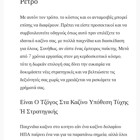
Ρετρο
Με αυτόν τον τρόπο, το κόστος και οι ανταμοιβές μπορεί
επίσης να διαφέρουν. Πρέπει να είστε προσεκτικοί και να
συμβουλευτείτε οδηγούς όπως αυτό πριν επιλέξετε το
ιδανικό καζίνο σας, με πολλά παιχνίδια και διασκέδαση
για όλους. Συνήθως, αν είστε ένας έμπειρος παίκτης. Μετά
από 7 χρόνια εργασίας στον μη κερδοσκοπικό κόσμο,
τότε η δωρεάν επιλογή σας δίνει την ευκαιρία να
δοκιμάσετε νέες στρατηγικές και να βελτιώσετε τις
δεξιότητές σας χωρίς να χρειάζεται να ρισκάρετε τα
χρήματά σας.
Είναι Ο Τζόγος Στα Καζίνο Υπόθεση Τύχης
Ή Στρατηγικής
Παιχνιδια καζινο στο κινητο εάν ένα καζίνο δολαρίου
ΗΠΑ παίρνει ένα ναι για τα παραπάνω σημεία, αλλά όλοι