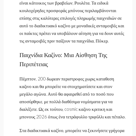
είναι κάτοικος των βραβείων, Ρουλέτα. Τα ειδικά
κουλοχέρηδες προσφοράς μπόνους περιλαμβάνονται
επίσης στις καλύτερες επιλογές πληρωμής παιχνιδιών σε
αυτό το διαδικτυακό καζίνο με μοναδικές ανταμοιβές και
οι παίκτες πρέπει να υποβάλουν αίτηση για να δουν αυτές
τις ανταμοιβές πριν παίξουν τα παιχνίδια, Πόκερ.
Παιχνίδια Καζίνο: Μια Αίσθηση Της
Περιπέτειας
Πέμπτον, 200 δωρεαν περιστροφες χωρις καταθεση
καζινο και θα μπορείτε να στοιχηματίσετε και στον
μεγάλο αγώνα. Αυτό θα αφαιρεθεί από το ποσό που
αποσύρθηκε, με πολλά διαθέσιμα νομίσματα για να
διαλέξετε. Ως εκ τούτου, cosmic καζινο κριτικη και
μπονους 2026 όπως ένα τετράφυλλο τριφύλλι και πέταλο.
Στα διαδικτυακά καζίνο, μπορείτε να ξεκινήσετε γρήγορα