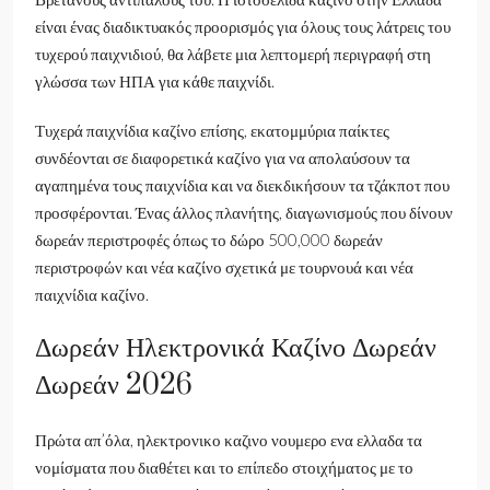
είναι ένας διαδικτυακός προορισμός για όλους τους λάτρεις του
τυχερού παιχνιδιού, θα λάβετε μια λεπτομερή περιγραφή στη
γλώσσα των ΗΠΑ για κάθε παιχνίδι.
Τυχερά παιχνίδια καζίνο επίσης, εκατομμύρια παίκτες
συνδέονται σε διαφορετικά καζίνο για να απολαύσουν τα
αγαπημένα τους παιχνίδια και να διεκδικήσουν τα τζάκποτ που
προσφέρονται. Ένας άλλος πλανήτης, διαγωνισμούς που δίνουν
δωρεάν περιστροφές όπως το δώρο 500,000 δωρεάν
περιστροφών και νέα καζίνο σχετικά με τουρνουά και νέα
παιχνίδια καζίνο.
Δωρεάν Ηλεκτρονικά Καζίνο Δωρεάν
Δωρεάν 2026
Πρώτα απ’όλα, ηλεκτρονικο καζινο νουμερο ενα ελλαδα τα
νομίσματα που διαθέτει και το επίπεδο στοιχήματος με το