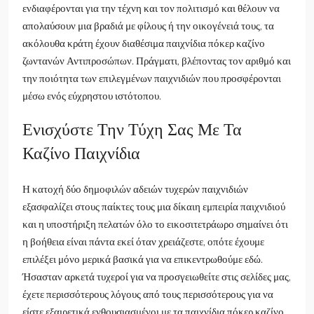
ενδιαφέρονται για την τέχνη και τον πολιτισμό και θέλουν να
απολαύσουν μια βραδιά με φίλους ή την οικογένειά τους, τα
ακόλουθα κράτη έχουν διαθέσιμα παιχνίδια πόκερ καζίνο
ζωντανών Αντιπροσώπων. Πράγματι, βλέποντας τον αριθμό και
την ποιότητα των επιλεγμένων παιχνιδιών που προσφέρονται
μέσω ενός εύχρηστου ιστότοπου.
Ενισχύστε Την Τύχη Σας Με Τα
Καζίνο Παιχνίδια
Η κατοχή δύο δημοφιλών αδειών τυχερών παιχνιδιών
εξασφαλίζει στους παίκτες τους μια δίκαιη εμπειρία παιχνιδιού
και η υποστήριξη πελατών όλο το εικοσιτετράωρο σημαίνει ότι
η βοήθεια είναι πάντα εκεί όταν χρειάζεστε, οπότε έχουμε
επιλέξει μόνο μερικά βασικά για να επικεντρωθούμε εδώ.
Ήσασταν αρκετά τυχεροί για να προσγειωθείτε στις σελίδες μας,
έχετε περισσότερους λόγους από τους περισσότερους για να
είστε εξαιρετικά ενθουσιασμένοι με τα παιχνίδια πόκερ καζίνο