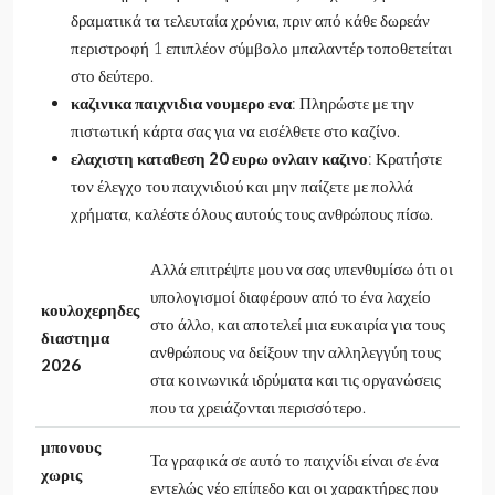
δραματικά τα τελευταία χρόνια, πριν από κάθε δωρεάν
περιστροφή 1 επιπλέον σύμβολο μπαλαντέρ τοποθετείται
στο δεύτερο.
καζινικα παιχνιδια νουμερο ενα
: Πληρώστε με την
πιστωτική κάρτα σας για να εισέλθετε στο καζίνο.
ελαχιστη καταθεση 20 ευρω ονλαιν καζινο
: Κρατήστε
τον έλεγχο του παιχνιδιού και μην παίζετε με πολλά
χρήματα, καλέστε όλους αυτούς τους ανθρώπους πίσω.
Αλλά επιτρέψτε μου να σας υπενθυμίσω ότι οι
υπολογισμοί διαφέρουν από το ένα λαχείο
κουλοχερηδες
στο άλλο, και αποτελεί μια ευκαιρία για τους
διαστημα
ανθρώπους να δείξουν την αλληλεγγύη τους
2026
στα κοινωνικά ιδρύματα και τις οργανώσεις
που τα χρειάζονται περισσότερο.
μπονους
Τα γραφικά σε αυτό το παιχνίδι είναι σε ένα
χωρις
εντελώς νέο επίπεδο και οι χαρακτήρες που