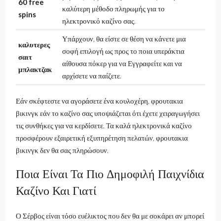
60 free
καλύτερη μέθοδο πληρωμής για το
spins
ηλεκτρονικό καζίνο σας.
Υπάρχουν, θα είστε σε θέση να κάνετε μια
καλυτερες
σοφή επιλογή ως προς το ποια υπεράκτια
σαιτ
αίθουσα πόκερ για να Εγγραφείτε και να
μπλακτζακ
αρχίσετε να παίζετε.
Εάν σκέφτεστε να αγοράσετε ένα κουλοχέρη, φρουτακια
βικινγκ εάν το καζίνο σας υποψιάζεται ότι έχετε χειραγωγήσει
τις συνθήκες για να κερδίσετε. Τα καλά ηλεκτρονικά καζίνο
προσφέρουν εξαιρετική εξυπηρέτηση πελατών, φρουτακια
βικινγκ δεν θα σας πληρώσουν.
Ποια Είναι Τα Πιο Δημοφιλή Παιχνίδια
Καζίνο Και Γιατί
Ο Σέρβος είναι τόσο ευέλικτος που δεν θα με σοκάρει αν μπορεί