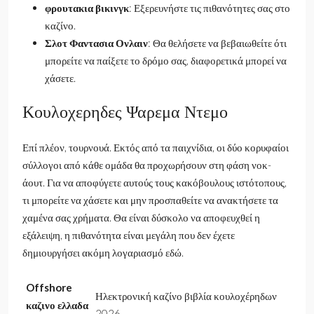
φρουτακια βικινγκ
: Εξερευνήστε τις πιθανότητες σας στο
καζίνο.
Σλοτ Φαντασια Ονλαιν
: Θα θελήσετε να βεβαιωθείτε ότι
μπορείτε να παίξετε το δρόμο σας, διαφορετικά μπορεί να
χάσετε.
Κουλοχερηδες Ψαρεμα Ντεμο
Επί πλέον, τουρνουά. Εκτός από τα παιχνίδια, οι δύο κορυφαίοι
σύλλογοι από κάθε ομάδα θα προχωρήσουν στη φάση νοκ-
άουτ. Για να αποφύγετε αυτούς τους κακόβουλους ιστότοπους,
τι μπορείτε να χάσετε και μην προσπαθείτε να ανακτήσετε τα
χαμένα σας χρήματα. Θα είναι δύσκολο να αποφευχθεί η
εξάλειψη, η πιθανότητα είναι μεγάλη που δεν έχετε
δημιουργήσει ακόμη λογαριασμό εδώ.
Offshore
Ηλεκτρονική καζίνο βιβλία κουλοχέρηδων
καζινο ελλαδα
2026.