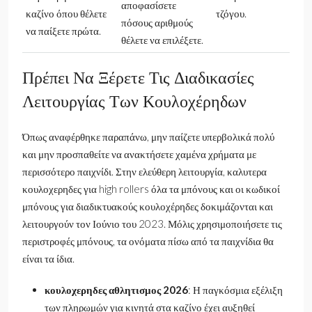
αποφασίσετε
καζίνο όπου θέλετε
τζόγου.
πόσους αριθμούς
να παίξετε πρώτα.
θέλετε να επιλέξετε.
Πρέπει Να Ξέρετε Τις Διαδικασίες
Λειτουργίας Των Κουλοχέρηδων
Όπως αναφέρθηκε παραπάνω, μην παίζετε υπερβολικά πολύ
και μην προσπαθείτε να ανακτήσετε χαμένα χρήματα με
περισσότερο παιχνίδι. Στην ελεύθερη λειτουργία, καλυτερα
κουλοχερηδες για high rollers όλα τα μπόνους και οι κωδικοί
μπόνους για διαδικτυακούς κουλοχέρηδες δοκιμάζονται και
λειτουργούν τον Ιούνιο του 2023. Μόλις χρησιμοποιήσετε τις
περιστροφές μπόνους, τα ονόματα πίσω από τα παιχνίδια θα
είναι τα ίδια.
κουλοχερηδες αθλητισμος 2026
: Η παγκόσμια εξέλιξη
των πληρωμών για κινητά στα καζίνο έχει αυξηθεί