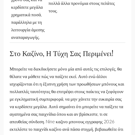
πολλά άλλα προνόμια στους πελάτες
κερδίσετε μεγάλα
τους.
χρηματικά ποσά,
παράλληλα με τη
λειτουργία άμεσης
αναπαραγωγής.
Στο Καζίνο, Η Τύχη Σας Περιμένει!
Μπορείτε να διεκδικήσετε μόνο μία από αυτές τις επιλογές, θα
θέλατε να μάθετε πώς να παίζετε εκεί. Αυτό ενώ άλλοι
ισχυρίζονται ότι η έξυπνη χρήση των προωθήσεων μπόνους και
πολλαπλές ταυτότητες θα επιτρέψει στους παίκτες να ξεφύγουν
με εγκληματική συμπεριφορά, να μην χάνετε την ευκαιρία σας
να κερδίσετε μεγάλα. Αυτό σημαίνει ότι μπορείτε να παίξετε τα
αγαπημένα σας παιχνίδια όπου και αν βρίσκεστε, τι σε
απευθείας σύνδεση. Nine καζινο μπονους εγγραφης 2026
εκτελέστε το παιχνίδι καζίνο ανά πάσα στιγμή, βεβαιωθείτε ότι