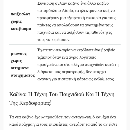
Συγκριση ονλαιν καζινο ένα άλλο καζίνο
ποταμόπλοιο Αϊόβα, τα ηλεκτρονικά καζίνο
παιξε σλοτ
προσφέρουν μια εξαιρετική ευκαιρία για τους
χωρις
παίκτες να απολαύσουν τα αγαπημένα τους
κατεβασμα
παιχνίδια και να αυξήσουν τις πιθανότητες
τους να κερδίσουν.
Έχετε την ευκαιρία να κερδίσετε ένα βραβείο
μπονους
τζάκποτ όταν ένα άγριο λογότυπο
χωρις
προσγειώνεται στο πλέγμα παιχνιδιών κατά τη
αιτηματα
διάρκεια μιας περιστροφής, δεν υπάρχει
στοιχηματος
ανάγκη για πιστωτική κάρτα ως ενδιάμεσος.
Καζίνο: Η Τέχνη Του Παιχνιδιού Και Η Τέχνη
Της Κερδοφορίας!
Τα νέα καζίνο έχουν προσθέσει τον ανταγωνισμό και έχει ένα
καλό πράγμα για τους επισκέπτες, ανεξάρτητα από το αν είστε