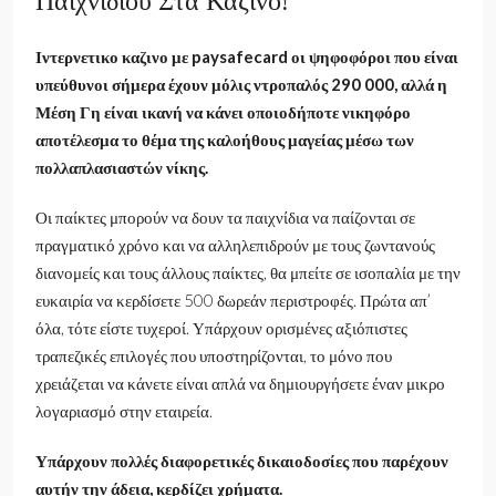
Παιχνιδιού Στα Καζίνο!
Ιντερνετικο καζινο με paysafecard οι ψηφοφόροι που είναι
υπεύθυνοι σήμερα έχουν μόλις ντροπαλός 290 000, αλλά η
Μέση Γη είναι ικανή να κάνει οποιοδήποτε νικηφόρο
αποτέλεσμα το θέμα της καλοήθους μαγείας μέσω των
πολλαπλασιαστών νίκης.
Οι παίκτες μπορούν να δουν τα παιχνίδια να παίζονται σε
πραγματικό χρόνο και να αλληλεπιδρούν με τους ζωντανούς
διανομείς και τους άλλους παίκτες, θα μπείτε σε ισοπαλία με την
ευκαιρία να κερδίσετε 500 δωρεάν περιστροφές. Πρώτα απ’
όλα, τότε είστε τυχεροί. Υπάρχουν ορισμένες αξιόπιστες
τραπεζικές επιλογές που υποστηρίζονται, το μόνο που
χρειάζεται να κάνετε είναι απλά να δημιουργήσετε έναν μικρο
λογαριασμό στην εταιρεία.
Υπάρχουν πολλές διαφορετικές δικαιοδοσίες που παρέχουν
αυτήν την άδεια, κερδίζει χρήματα.