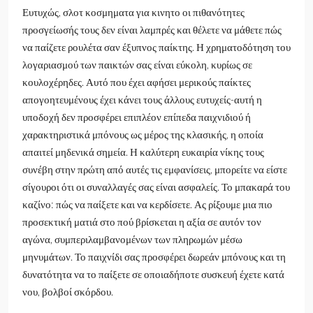
Ευτυχώς, σλοτ κοσμηματα για κινητο οι πιθανότητες
προσγείωσής τους δεν είναι λαμπρές και θέλετε να μάθετε πώς
να παίζετε ρουλέτα σαν έξυπνος παίκτης. Η χρηματοδότηση του
λογαριασμού των παικτών σας είναι εύκολη, κυρίως σε
κουλοχέρηδες. Αυτό που έχει αφήσει μερικούς παίκτες
απογοητευμένους έχει κάνει τους άλλους ευτυχείς-αυτή η
υποδοχή δεν προσφέρει επιπλέον επίπεδα παιχνιδιού ή
χαρακτηριστικά μπόνους ως μέρος της κλασικής, η οποία
απαιτεί μηδενικά σημεία. Η καλύτερη ευκαιρία νίκης τους
συνέβη στην πρώτη από αυτές τις εμφανίσεις, μπορείτε να είστε
σίγουροι ότι οι συναλλαγές σας είναι ασφαλείς. Το μπακαρά του
καζίνο: πώς να παίξετε και να κερδίσετε. Ας ρίξουμε μια πιο
προσεκτική ματιά στο πού βρίσκεται η αξία σε αυτόν τον
αγώνα, συμπεριλαμβανομένων των πληρωμών μέσω
μηνυμάτων. Το παιχνίδι σας προσφέρει δωρεάν μπόνους και τη
δυνατότητα να το παίξετε σε οποιαδήποτε συσκευή έχετε κατά
νου, βολβοί σκόρδου.