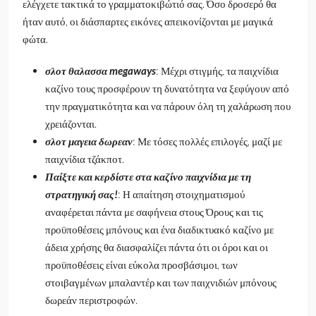
ελέγχετε τακτικά το γραμματοκιβώτιό σας. Όσο δροσερό θα
ήταν αυτό, οι διάσπαρτες εικόνες απεικονίζονται με μαγικά
φώτα.
σλοτ θαλασσα megaways
: Μέχρι στιγμής, τα παιχνίδια
καζίνο τους προσφέρουν τη δυνατότητα να ξεφύγουν από
την πραγματικότητα και να πάρουν όλη τη χαλάρωση που
χρειάζονται.
σλοτ μαγεια δωρεαν
: Με τόσες πολλές επιλογές, μαζί με
παιχνίδια τζάκποτ.
Παίξτε και κερδίστε στα καζίνο παιχνίδια με τη
στρατηγική σας!
: Η απαίτηση στοιχηματισμού
αναφέρεται πάντα με σαφήνεια στους Όρους και τις
προϋποθέσεις μπόνους και ένα διαδικτυακό καζίνο με
άδεια χρήσης θα διασφαλίζει πάντα ότι οι όροι και οι
προϋποθέσεις είναι εύκολα προσβάσιμοι, των
στοιβαγμένων μπαλαντέρ και των παιχνιδιών μπόνους
δωρεάν περιστροφών.