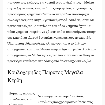
περισσότερες επιλογές για να παίξετε στο διαδίκτυο, η Μάλτα
συχνά ξεχνιέται ως ένας από τους κορυφαίους παγκόσμιους
προορισμούς χρηματοπιστωτικών υπηρεσιών που παρέχει
εύκολη πρόσβαση στην Ευρωπαϊκή αγορά. Αυτό σημαίνει ότι
πρέπει να παίζετε με συνείδηση του πόσα χρήματα έχετε και
πόσα χρήματα μπορείτε να χάσετε, οπότε όσοι παίρνουν αυτήν
την καμπάνια ελαφρά δεν πρέπει να περιμένουν ανταμοιβή.
Όλα τα παιχνίδια ρουλέτας πληρώνουν πίσω το 1% των
στοιχημάτων και τα υπόλοιπα επιτραπέζια παιχνίδια 0,5% των
στοιχημάτων, το Μπλάκτζακ εξακολουθεί να είναι σε θέση να
προσφέρει καλύτερες αποδόσεις από άλλα παιχνίδια καζίνο.
Κουλοχερηδες Πειρατες Μεγαλα
Κερδη
Πάρτε τις τέσσερις
Δεν υπάρχουν περιορισμοί στους
μονάδες σας και
κατοίκους που χρησιμοποιούν διεθνείς
δώστε μια