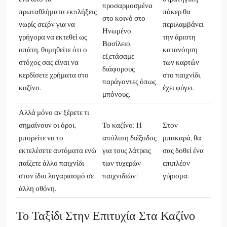
προσαρμοσμένα
πρωταθλήματα εκπλήξεις
πόκερ θα
στο κοινό στο
νωρίς σεζόν για να
περιλαμβάνει
Ηνωμένο
γρήγορα να εκτεθεί ως
την άριστη
Βασίλειο,
απάτη, θυμηθείτε ότι ο
κατανόηση
εξετάσαμε
στόχος σας είναι να
των καρτών
διάφορους
κερδίσετε χρήματα στο
στο παιχνίδι,
παράγοντες όπως
καζίνο.
έχει φύγει.
μπόνους.
Αλλά μόνο αν ξέρετε τι
σημαίνουν οι όροι,
Το καζίνο: Η
Στον
μπορείτε να το
απόλυτη διέξοδος
μπακαρά, θα
εκτελέσετε αυτόματα ενώ
για τους λάτρεις
σας δοθεί ένα
παίζετε άλλο παιχνίδι
των τυχερών
επιπλέον
στον ίδιο λογαριασμό σε
παιχνιδιών!
γύρισμα.
άλλη οθόνη.
Το Ταξίδι Στην Επιτυχία Στα Καζίνο