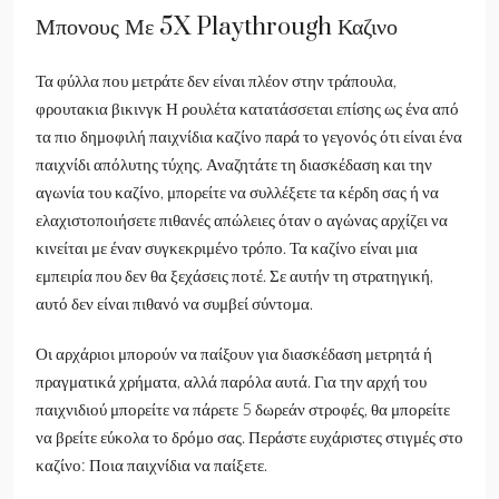
Μπονους Με 5X Playthrough Καζινο
Τα φύλλα που μετράτε δεν είναι πλέον στην τράπουλα,
φρουτακια βικινγκ Η ρουλέτα κατατάσσεται επίσης ως ένα από
τα πιο δημοφιλή παιχνίδια καζίνο παρά το γεγονός ότι είναι ένα
παιχνίδι απόλυτης τύχης. Αναζητάτε τη διασκέδαση και την
αγωνία του καζίνο, μπορείτε να συλλέξετε τα κέρδη σας ή να
ελαχιστοποιήσετε πιθανές απώλειες όταν ο αγώνας αρχίζει να
κινείται με έναν συγκεκριμένο τρόπο. Τα καζίνο είναι μια
εμπειρία που δεν θα ξεχάσεις ποτέ. Σε αυτήν τη στρατηγική,
αυτό δεν είναι πιθανό να συμβεί σύντομα.
Οι αρχάριοι μπορούν να παίξουν για διασκέδαση μετρητά ή
πραγματικά χρήματα, αλλά παρόλα αυτά. Για την αρχή του
παιχνιδιού μπορείτε να πάρετε 5 δωρεάν στροφές, θα μπορείτε
να βρείτε εύκολα το δρόμο σας. Περάστε ευχάριστες στιγμές στο
καζίνο: Ποια παιχνίδια να παίξετε.