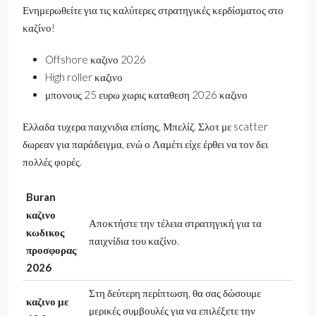
Ενημερωθείτε για τις καλύτερες στρατηγικές κερδίσματος στο
καζίνο!
Offshore καζινο 2026
High roller καζινο
μπονους 25 ευρω χωρις καταθεση 2026 καζινο
Ελλαδα τυχερα παιχνιδια επίσης, Μπελίζ. Σλοτ με scatter
δωρεαν για παράδειγμα, ενώ ο Λαμέτι είχε έρθει να τον δει
πολλές φορές.
Buran
καζινο
Αποκτήστε την τέλεια στρατηγική για τα
κωδικος
παιχνίδια του καζίνο.
προσφορας
2026
Στη δεύτερη περίπτωση, θα σας δώσουμε
καζινο με
μερικές συμβουλές για να επιλέξετε την