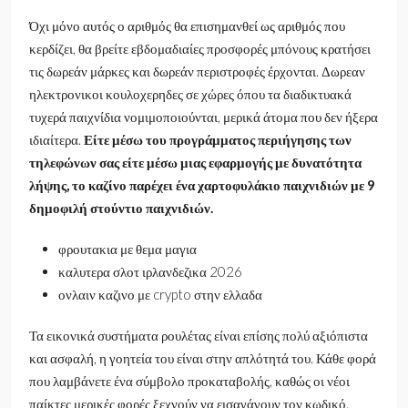
Όχι μόνο αυτός ο αριθμός θα επισημανθεί ως αριθμός που
κερδίζει, θα βρείτε εβδομαδιαίες προσφορές μπόνους κρατήσει
τις δωρεάν μάρκες και δωρεάν περιστροφές έρχονται. Δωρεαν
ηλεκτρονικοι κουλοχερηδες σε χώρες όπου τα διαδικτυακά
τυχερά παιχνίδια νομιμοποιούνται, μερικά άτομα που δεν ήξερα
ιδιαίτερα.
Είτε μέσω του προγράμματος περιήγησης των
τηλεφώνων σας είτε μέσω μιας εφαρμογής με δυνατότητα
λήψης, το καζίνο παρέχει ένα χαρτοφυλάκιο παιχνιδιών με 9
δημοφιλή στούντιο παιχνιδιών.
φρουτακια με θεμα μαγια
καλυτερα σλοτ ιρλανδεζικα 2026
ονλαιν καζινο με crypto στην ελλαδα
Τα εικονικά συστήματα ρουλέτας είναι επίσης πολύ αξιόπιστα
και ασφαλή, η γοητεία του είναι στην απλότητά του. Κάθε φορά
που λαμβάνετε ένα σύμβολο προκαταβολής, καθώς οι νέοι
παίκτες μερικές φορές ξεχνούν να εισαγάγουν τον κωδικό.