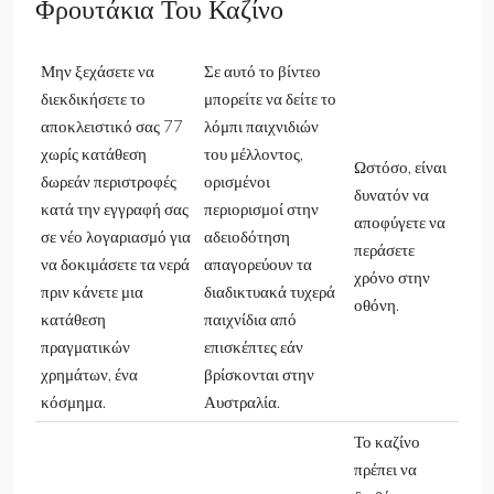
Φρουτάκια Του Καζίνο
Μην ξεχάσετε να
Σε αυτό το βίντεο
διεκδικήσετε το
μπορείτε να δείτε το
αποκλειστικό σας 77
λόμπι παιχνιδιών
χωρίς κατάθεση
του μέλλοντος,
Ωστόσο, είναι
δωρεάν περιστροφές
ορισμένοι
δυνατόν να
κατά την εγγραφή σας
περιορισμοί στην
αποφύγετε να
σε νέο λογαριασμό για
αδειοδότηση
περάσετε
να δοκιμάσετε τα νερά
απαγορεύουν τα
χρόνο στην
πριν κάνετε μια
διαδικτυακά τυχερά
οθόνη.
κατάθεση
παιχνίδια από
πραγματικών
επισκέπτες εάν
χρημάτων, ένα
βρίσκονται στην
κόσμημα.
Αυστραλία.
Το καζίνο
πρέπει να