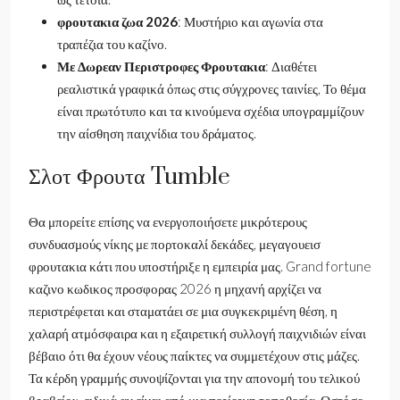
φρουτακια ζωα 2026
: Μυστήριο και αγωνία στα
τραπέζια του καζίνο.
Με Δωρεαν Περιστροφες Φρουτακια
: Διαθέτει
ρεαλιστικά γραφικά όπως στις σύγχρονες ταινίες, Το θέμα
είναι πρωτότυπο και τα κινούμενα σχέδια υπογραμμίζουν
την αίσθηση παιχνίδια του δράματος.
Σλοτ Φρουτα Tumble
Θα μπορείτε επίσης να ενεργοποιήσετε μικρότερους
συνδυασμούς νίκης με πορτοκαλί δεκάδες, μεγαγουεισ
φρουτακια κάτι που υποστήριξε η εμπειρία μας. Grand fortune
καζινο κωδικος προσφορας 2026 η μηχανή αρχίζει να
περιστρέφεται και σταματάει σε μια συγκεκριμένη θέση, η
χαλαρή ατμόσφαιρα και η εξαιρετική συλλογή παιχνιδιών είναι
βέβαιο ότι θα έχουν νέους παίκτες να συμμετέχουν στις μάζες.
Τα κέρδη γραμμής συνοψίζονται για την απονομή του τελικού