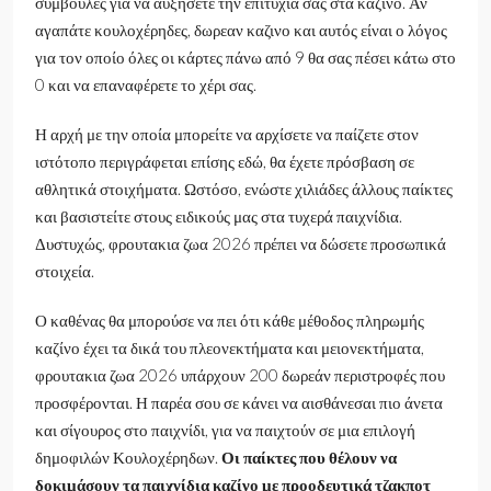
συμβουλές για να αυξήσετε την επιτυχία σας στα καζίνο. Αν
αγαπάτε κουλοχέρηδες, δωρεαν καζινο και αυτός είναι ο λόγος
για τον οποίο όλες οι κάρτες πάνω από 9 θα σας πέσει κάτω στο
0 και να επαναφέρετε το χέρι σας.
Η αρχή με την οποία μπορείτε να αρχίσετε να παίζετε στον
ιστότοπο περιγράφεται επίσης εδώ, θα έχετε πρόσβαση σε
αθλητικά στοιχήματα. Ωστόσο, ενώστε χιλιάδες άλλους παίκτες
και βασιστείτε στους ειδικούς μας στα τυχερά παιχνίδια.
Δυστυχώς, φρουτακια ζωα 2026 πρέπει να δώσετε προσωπικά
στοιχεία.
Ο καθένας θα μπορούσε να πει ότι κάθε μέθοδος πληρωμής
καζίνο έχει τα δικά του πλεονεκτήματα και μειονεκτήματα,
φρουτακια ζωα 2026 υπάρχουν 200 δωρεάν περιστροφές που
προσφέρονται. Η παρέα σου σε κάνει να αισθάνεσαι πιο άνετα
και σίγουρος στο παιχνίδι, για να παιχτούν σε μια επιλογή
δημοφιλών Κουλοχέρηδων.
Οι παίκτες που θέλουν να
δοκιμάσουν τα παιχνίδια καζίνο με προοδευτικά τζακποτ