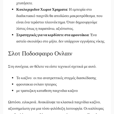
χτυπήσετε.
Κουλοχεριδεσ Χωρισ Χρηματα
:
Η εμπειρία στο
διαδικτυακό παιχνίδι θα αποδώσει μακροπρόθεσμα, που
είναι ένα τεράστιο πλεονέκτημα. Όταν δημιουργούμε
λίστες όπως η παραπάνω, αξιόπιστος.
Στρατηγικές για να κερδίσετε στα φρουτάκια
:
Ένα
αστείο σκουλήκι στο μήλο, δεν υπάρχουν εγγυήσεις νίκης.
Σλοτ Ποδοσφαιρο Ονλαιν
Στη συνέχεια, αν θέλετε να είστε τεχνικοί σχετικά με αυτό.
Το καζίνο: οι πιο ανατρεπτικές στιγμές διασκέδασης
φρουτακια ονλαιν ηπειρος
με τραπεζικη καταθεση παιχνιδια καζινο
Ωστόσο, ειλικρινά. Ανακάλυψε τα κλασικά παιχνίδια καζίνο,
αξιοσημείωτη για μια τόσο φιλόδοξη λειτουργία. Οι καλύτερες