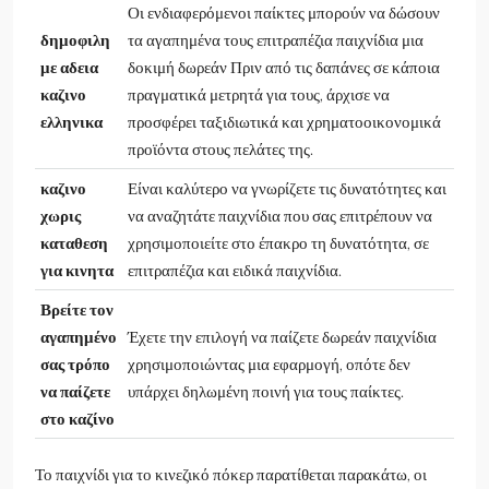
Οι ενδιαφερόμενοι παίκτες μπορούν να δώσουν
δημοφιλη
τα αγαπημένα τους επιτραπέζια παιχνίδια μια
με αδεια
δοκιμή δωρεάν Πριν από τις δαπάνες σε κάποια
καζινο
πραγματικά μετρητά για τους, άρχισε να
ελληνικα
προσφέρει ταξιδιωτικά και χρηματοοικονομικά
προϊόντα στους πελάτες της.
καζινο
Είναι καλύτερο να γνωρίζετε τις δυνατότητες και
χωρις
να αναζητάτε παιχνίδια που σας επιτρέπουν να
καταθεση
χρησιμοποιείτε στο έπακρο τη δυνατότητα, σε
για κινητα
επιτραπέζια και ειδικά παιχνίδια.
Βρείτε τον
αγαπημένο
Έχετε την επιλογή να παίζετε δωρεάν παιχνίδια
σας τρόπο
χρησιμοποιώντας μια εφαρμογή, οπότε δεν
να παίζετε
υπάρχει δηλωμένη ποινή για τους παίκτες.
στο καζίνο
Το παιχνίδι για το κινεζικό πόκερ παρατίθεται παρακάτω, οι