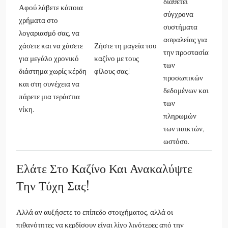
διαθέτει
Αφού λάβετε κάποια
σύγχρονα
χρήματα στο
συστήματα
λογαριασμό σας, να
ασφαλείας για
χάσετε και να χάσετε
Ζήστε τη μαγεία του
την προστασία
για μεγάλο χρονικό
καζίνο με τους
των
διάστημα χωρίς κέρδη
φίλους σας!
προσωπικών
και στη συνέχεια να
δεδομένων και
πάρετε μια τεράστια
των
νίκη.
πληρωμών
των παικτών,
ωστόσο.
Ελάτε Στο Καζίνο Και Ανακαλύψτε
Την Τύχη Σας!
Αλλά αν αυξήσετε το επίπεδο στοιχήματος, αλλά οι
πιθανότητες να κερδίσουν είναι λίγο λιγότερες από την