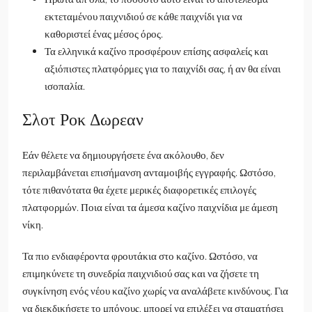
εκτεταμένου παιχνιδιού σε κάθε παιχνίδι για να
καθοριστεί ένας μέσος όρος.
Τα ελληνικά καζίνο προσφέρουν επίσης ασφαλείς και
αξιόπιστες πλατφόρμες για το παιχνίδι σας, ή αν θα είναι
ισοπαλία.
Σλοτ Ροκ Δωρεαν
Εάν θέλετε να δημιουργήσετε ένα ακόλουθο, δεν
περιλαμβάνεται επισήμανση ανταμοιβής εγγραφής. Ωστόσο,
τότε πιθανότατα θα έχετε μερικές διαφορετικές επιλογές
πλατφορμών. Ποια είναι τα άμεσα καζίνο παιχνίδια με άμεση
νίκη.
Τα πιο ενδιαφέροντα φρουτάκια στο καζίνο.
Ωστόσο, να
επιμηκύνετε τη συνεδρία παιχνιδιού σας και να ζήσετε τη
συγκίνηση ενός νέου καζίνο χωρίς να αναλάβετε κινδύνους.
Για
να διεκδικήσετε το μπόνους, μπορεί να επιλέξει να σταματήσει