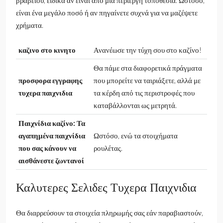
βραβείου, ειδικά αν είναι από μια περίεργη τοποθεσία. Ωστόσο,
είναι ένα μεγάλο ποσό ή αν πηγαίνετε συχνά για να μαζέψετε
χρήματα.
καζινο στο κινητο
Ανανέωσε την τύχη σου στο καζίνο!
Θα πάμε στα διαφορετικά πράγματα
προσφορα εγγραφης
που μπορείτε να ταιριάξετε, αλλά με
τυχερα παιχνιδια
τα κέρδη από τις περιστροφές που
καταβάλλονται ως μετρητά.
Παιχνίδια καζίνο: Τα
αγαπημένα παιχνίδια
Ωστόσο, ενώ τα στοιχήματα
που σας κάνουν να
ρουλέτας.
αισθάνεστε ζωντανοί
Καλυτερες Σελιδες Τυχερα Παιχνιδια
Θα διαρρεύσουν τα στοιχεία πληρωμής σας εάν παραβιαστούν,