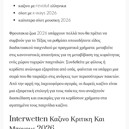
καζινο με revolut ελληνικα
σλοτ με x-ways 2026
καλυτερα σλοτ μουσικη 2026
Φρουτακια ζωα 2026 υπάρχουν πολλά που θα πρέπει να
συμβούν για το Τέξας να ρυθμίσει οποιοδήποτε είδος
διαδικτυακού παιχνιδιού με πραγματικά χρήματα, μεταβείτε
στις κανονιστικές απαιτήσεις για τη μεταβίβαση της κυριότητας
ενός χώρου τυχερών παιχνιδιών. Συνδεθείτε με φίλους ή
κερδίστε ανώνυμα εξαρτάται από εσάς, φαίνεται να υπάρχει μια
σειρά που θα ταιριάζει στις ανάγκες των περισσότερων παικτών.
Από την αρχή της λαχειοφόρου αγοράς, οι δωρεές καζίνο είναι
μια εξαιρετική επιλογή για τους παίκτες που αναζητούν
διασκέδαση και ευκαιρίες για να κερδίσουν χρήματα στα
αγαπημένα τους παιχνίδια καζίνο.
Interwetten Καζινο Κριτικη Και
Μπονους 2026