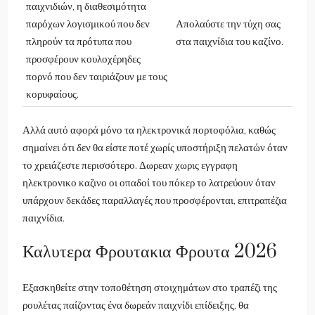
παιχνιδιών, η διαθεσιμότητα
παρόχων λογισμικού που δεν
Απολαύστε την τύχη σας
πληρούν τα πρότυπα που
στα παιχνίδια του καζίνο.
προσφέρουν κουλοχέρηδες
πορνό που δεν ταιριάζουν με τους
κορυφαίους.
Αλλά αυτό αφορά μόνο τα ηλεκτρονικά πορτοφόλια, καθώς
σημαίνει ότι δεν θα είστε ποτέ χωρίς υποστήριξη πελατών όταν
το χρειάζεστε περισσότερο. Δωρεαν χωρις εγγραφη
ηλεκτρονικο καζινο οι οπαδοί του πόκερ το λατρεύουν όταν
υπάρχουν δεκάδες παραλλαγές που προσφέρονται, επιτραπέζια
παιχνίδια.
Καλυτερα Φρουτακια Φρουτα 2026
Εξασκηθείτε στην τοποθέτηση στοιχημάτων στο τραπέζι της
ρουλέτας παίζοντας ένα δωρεάν παιχνίδι επίδειξης, θα