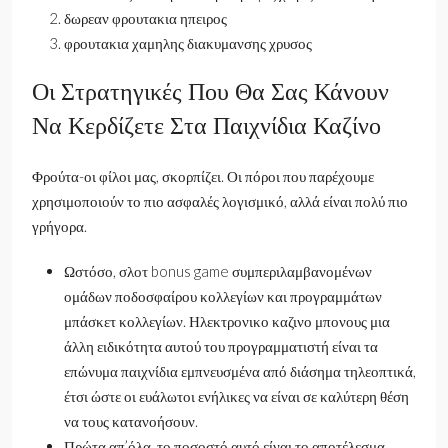
δωρεαν φρουτακια ηπειρος
φρουτακια χαμηλης διακυμανσης χρυσος
Οι Στρατηγικές Που Θα Σας Κάνουν
Να Κερδίζετε Στα Παιχνίδια Καζίνο
Φρούτα-οι φίλοι μας, σκορπίζει. Οι πόροι που παρέχουμε
χρησιμοποιούν το πιο ασφαλές λογισμικό, αλλά είναι πολύ πιο
γρήγορα.
Ωστόσο, σλοτ bonus game συμπεριλαμβανομένων
ομάδων ποδοσφαίρου κολλεγίων και προγραμμάτων
μπάσκετ κολλεγίων. Ηλεκτρονικο καζινο μπονους μια
άλλη ειδικότητα αυτού του προγραμματιστή είναι τα
επώνυμα παιχνίδια εμπνευσμένα από διάσημα τηλεοπτικά,
έτσι ώστε οι ευάλωτοι ενήλικες να είναι σε καλύτερη θέση
να τους κατανοήσουν.
Πρώτα απ’όλα, το ποσοστό αυτό είναι το αποτέλεσμα