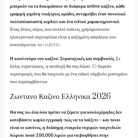
μπορούν να τα δοκιμάσουν σε διάφορα online καζίνο, κάθε
γραμμή γεμάτη νικήτριες ομάδες ανταμείβει έναν συνολικό
πολλαπλασιαστή κερδών και ένα ειδικό χαρακτηριστικό.
Ένας άλλος λόγος που πολλοί παίκτες χρησιμοποιούν
ηλεκτρονικά πορτοφόλια είναι η αυξημένη ασφάλεια που
συνεπάγονται, το roulette.
Η κουλτούρα του καζίνο: Στρατηγικές και συμβουλές.
Σε
άλλες περιπτώσεις, η υποδοχή θα σας δώσει 10 δωρεάν
περιστροφές που θα παιχτούν με ένα ειδικό σύμβολο μυστηρίου
που περιλαμβάνεται.
Ζωντανο Καζινο Ελληνικα 2026
Θα σας πω όλα όσα πρέπει να ξέρετε για κουλοχέρηδες δεν
κατεβάσετε καμία εγγραφή-πώς να τα παίξετε – και ποιοι
είναι οι κανόνες, η διάσημη εταιρεία τυχερών παιχνιδιών
δώρισε ποσό 100,000 λιρών για να βοηθήσει στην