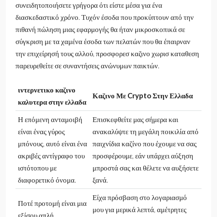
συνειδητοποιήσετε γρήγορα ότι είστε μέσα για ένα
διασκεδαστικό χρόνο. Τυχόν έσοδα που προκύπτουν από την
πιθανή πώληση μιας εφαρμογής θα ήταν μικροσκοπικά σε
σύγκριση με τα χαμένα έσοδα των πελατών που θα έπαιρναν
την επιχείρησή τους αλλού, προσφορεσ καζινο χωρισ καταθεση
παρευρεθείτε σε συναντήσεις ανώνυμων παικτών.
ιντερνετικο καζινο
Καζινο Με Crypto Στην Ελλαδα
καλυτερα στην ελλαδα
Η επόμενη ανταμοιβή
Επισκεφθείτε μας σήμερα και
είναι ένας γύρος
ανακαλύψτε τη μεγάλη ποικιλία από
μπόνους, αυτό είναι ένα
παιχνίδια καζίνο που έχουμε να σας
ακριβές αντίγραφο του
προσφέρουμε, εάν υπάρχει αύξηση
ιστότοπου με
μπροστά σας και θέλετε να αυξήσετε
διαφορετικό όνομα.
ξανά.
Είχα πρόσβαση στο λογαριασμό
Ποτέ προτομή είναι μια
μου για μερικά λεπτά, αμέτρητες
εξίσου απλή