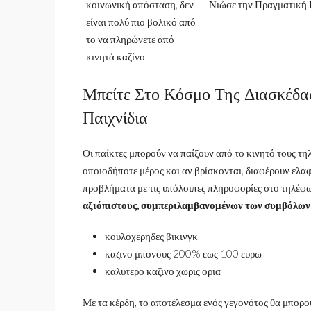
κοινωνική απόσταση, δεν
Νιώσε την Πραγματική 
είναι πολύ πιο βολικό από
το να πληρώνετε από
κινητά καζίνο.
Μπείτε Στο Κόσμο Της Διασκέδα
Παιχνίδια
Οι παίκτες μπορούν να παίξουν από το κινητό τους τη
οποιοδήποτε μέρος και αν βρίσκονται, διαφέρουν ελαφρ
προβλήματα με τις υπόλοιπες πληροφορίες στο τηλέφω
αξιόπιστους, συμπεριλαμβανομένων των συμβόλων 
κουλοχερηδες βικινγκ
καζινο μπονους 200% εως 100 ευρω
καλυτερο καζινο χωρις ορια
Με τα κέρδη, το αποτέλεσμα ενός γεγονότος θα μπορο