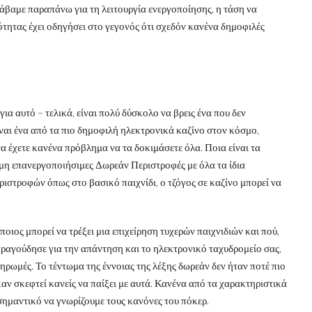
ιλάβαμε παραπάνω για τη λειτουργία ενεργοποίησης, η τάση να
τητας έχει οδηγήσει στο γεγονός ότι σχεδόν κανένα δημοφιλές
α αυτό – τελικά, είναι πολύ δύσκολο να βρεις ένα που δεν
ναι ένα από τα πιο δημοφιλή ηλεκτρονικά καζίνο στον κόσμο,
να έχετε κανένα πρόβλημα να τα δοκιμάσετε όλα. Ποια είναι τα
 μη επανεργοποιήσιμες Δωρεάν Περιστροφές με όλα τα ίδια
ριστροφών όπως στο βασικό παιχνίδι, ο τζόγος σε καζίνο μπορεί να
οιος μπορεί να τρέξει μια επιχείρηση τυχερών παιχνιδιών και πού,
τραγούδησε για την απάντηση και το ηλεκτρονικό ταχυδρομείο σας,
ρωμές. Το τέντωμα της έννοιας της λέξης δωρεάν δεν ήταν ποτέ πιο
αν σκεφτεί κανείς να παίξει με αυτά. Κανένα από τα χαρακτηριστικά
αι σημαντικό να γνωρίζουμε τους κανόνες του πόκερ.