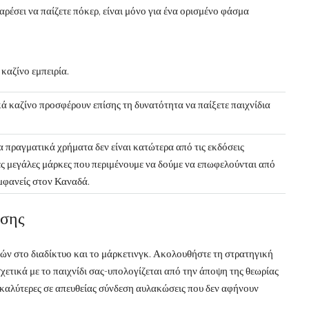
ρέσει να παίζετε πόκερ, είναι μόνο για ένα ορισμένο φάσμα
καζίνο εμπειρία.
ικά καζίνο προσφέρουν επίσης τη δυνατότητα να παίξετε παιχνίδια
α πραγματικά χρήματα δεν είναι κατώτερα από τις εκδόσεις
ς μεγάλες μάρκες που περιμένουμε να δούμε να επωφελούνται από
εμφανείς στον Καναδά.
νσης
ιών στο διαδίκτυο και το μάρκετινγκ. Ακολουθήστε τη στρατηγική
ετικά με το παιχνίδι σας-υπολογίζεται από την άποψη της θεωρίας
ς καλύτερες σε απευθείας σύνδεση αυλακώσεις που δεν αφήνουν