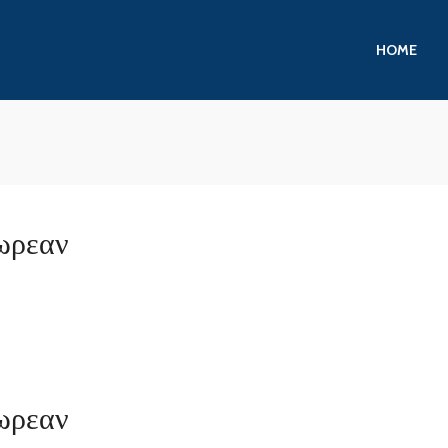
HOME
ωρεαν
ωρεαν