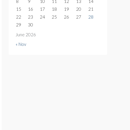
8
9
10
11
12
13
14
15
16
17
18
19
20
21
22
23
24
25
26
27
28
29
30
June 2026
« Nov