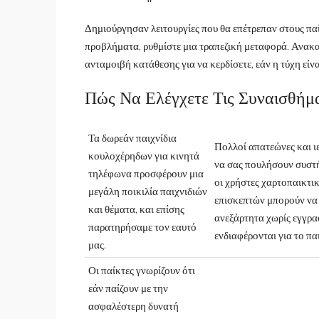
Δημιούργησαν λειτουργίες που θα επέτρεπαν στους παί
προβλήματα, ρυθμίστε μια τραπεζική μεταφορά. Ανακα
ανταμοιβή κατάθεσης για να κερδίσετε, εάν η τύχη είνα
Πώς Να Ελέγχετε Τις Συναισθήμ
Τα δωρεάν παιχνίδια
Πολλοί απατεώνες και ιε
κουλοχέρηδων για κινητά
να σας πουλήσουν συστ
τηλέφωνα προσφέρουν μια
οι χρήστες χαρτοπαικτ
μεγάλη ποικιλία παιχνιδιών
επισκεπτών μπορούν να
και θέματα, και επίσης
ανεξάρτητα χωρίς εγγρα
παρατηρήσαμε τον εαυτό
ενδιαφέρονται για το πα
μας.
Οι παίκτες γνωρίζουν ότι
εάν παίζουν με την
ασφαλέστερη δυνατή