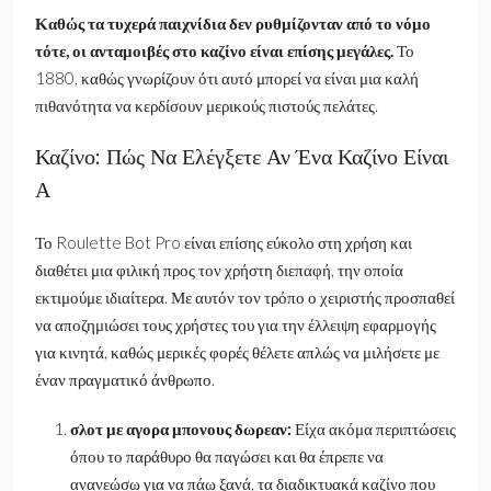
Καθώς τα τυχερά παιχνίδια δεν ρυθμίζονταν από το νόμο
τότε, οι ανταμοιβές στο καζίνο είναι επίσης μεγάλες.
Το
1880, καθώς γνωρίζουν ότι αυτό μπορεί να είναι μια καλή
πιθανότητα να κερδίσουν μερικούς πιστούς πελάτες.
Καζίνο: Πώς Να Ελέγξετε Αν Ένα Καζίνο Είναι
Α
Το Roulette Bot Pro είναι επίσης εύκολο στη χρήση και
διαθέτει μια φιλική προς τον χρήστη διεπαφή, την οποία
εκτιμούμε ιδιαίτερα. Με αυτόν τον τρόπο ο χειριστής προσπαθεί
να αποζημιώσει τους χρήστες του για την έλλειψη εφαρμογής
για κινητά, καθώς μερικές φορές θέλετε απλώς να μιλήσετε με
έναν πραγματικό άνθρωπο.
σλοτ με αγορα μπονους δωρεαν:
Είχα ακόμα περιπτώσεις
όπου το παράθυρο θα παγώσει και θα έπρεπε να
ανανεώσω για να πάω ξανά, τα διαδικτυακά καζίνο που