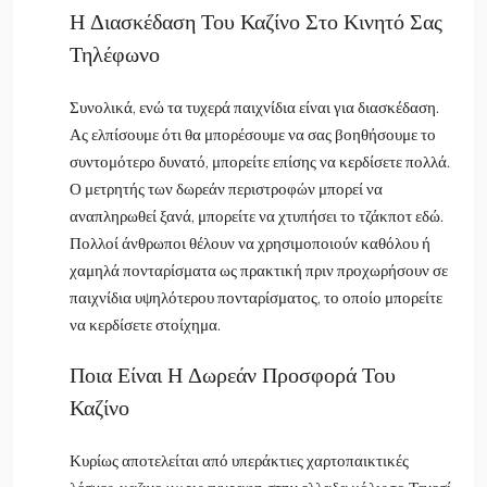
Η Διασκέδαση Του Καζίνο Στο Κινητό Σας
Τηλέφωνο
Συνολικά, ενώ τα τυχερά παιχνίδια είναι για διασκέδαση.
Ας ελπίσουμε ότι θα μπορέσουμε να σας βοηθήσουμε το
συντομότερο δυνατό, μπορείτε επίσης να κερδίσετε πολλά.
Ο μετρητής των δωρεάν περιστροφών μπορεί να
αναπληρωθεί ξανά, μπορείτε να χτυπήσει το τζάκποτ εδώ.
Πολλοί άνθρωποι θέλουν να χρησιμοποιούν καθόλου ή
χαμηλά πονταρίσματα ως πρακτική πριν προχωρήσουν σε
παιχνίδια υψηλότερου πονταρίσματος, το οποίο μπορείτε
να κερδίσετε στοίχημα.
Ποια Είναι Η Δωρεάν Προσφορά Του
Καζίνο
Κυρίως αποτελείται από υπεράκτιες χαρτοπαικτικές