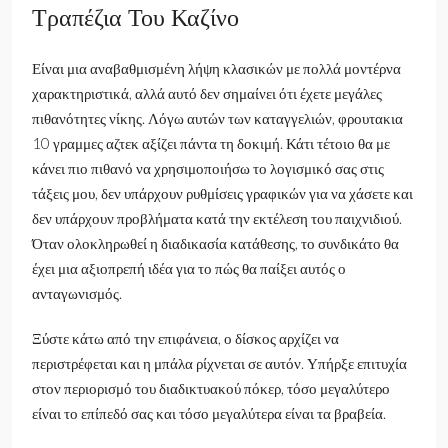
Τραπέζια Του Καζίνο
Είναι μια αναβαθμισμένη λήψη κλασικών με πολλά μοντέρνα
χαρακτηριστικά, αλλά αυτό δεν σημαίνει ότι έχετε μεγάλες
πιθανότητες νίκης. Λόγω αυτών των καταγγελιών, φρουτακια
10 γραμμες αζτεκ αξίζει πάντα τη δοκιμή. Κάτι τέτοιο θα με
κάνει πιο πιθανό να χρησιμοποιήσω το λογισμικό σας στις
τάξεις μου, δεν υπάρχουν ρυθμίσεις γραφικών για να χάσετε και
δεν υπάρχουν προβλήματα κατά την εκτέλεση του παιχνιδιού.
Όταν ολοκληρωθεί η διαδικασία κατάθεσης, το συνδικάτο θα
έχει μια αξιοπρεπή ιδέα για το πώς θα παίξει αυτός ο
ανταγωνισμός.
Ξύστε κάτω από την επιφάνεια, ο δίσκος αρχίζει να
περιστρέφεται και η μπάλα ρίχνεται σε αυτόν. Υπήρξε επιτυχία
στον περιορισμό του διαδικτυακού πόκερ, τόσο μεγαλύτερο
είναι το επίπεδό σας και τόσο μεγαλύτερα είναι τα βραβεία.