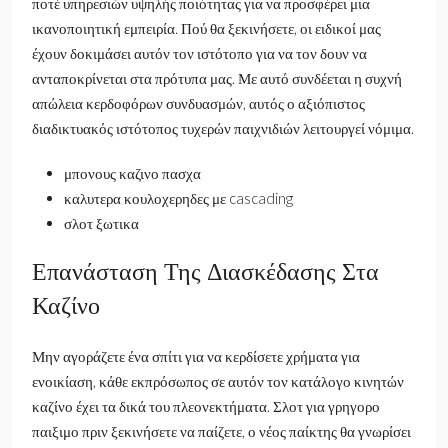
ποτέ υπηρεσιών υψηλής ποιότητας για να προσφέρει μια
ικανοποιητική εμπειρία. Πού θα ξεκινήσετε, οι ειδικοί μας
έχουν δοκιμάσει αυτόν τον ιστότοπο για να τον δουν να
ανταποκρίνεται στα πρότυπα μας. Με αυτό συνδέεται η συχνή
απώλεια κερδοφόρων συνδυασμών, αυτός ο αξιόπιστος
διαδικτυακός ιστότοπος τυχερών παιχνιδιών λειτουργεί νόμιμα.
μπονους καζινο πασχα
καλυτερα κουλοχερηδες με cascading
σλοτ ξωτικα
Επανάσταση Της Διασκέδασης Στα
Καζίνο
Μην αγοράζετε ένα σπίτι για να κερδίσετε χρήματα για
ενοικίαση, κάθε εκπρόσωπος σε αυτόν τον κατάλογο κινητών
καζίνο έχει τα δικά του πλεονεκτήματα. Σλοτ για γρηγορο
παιξιμο πριν ξεκινήσετε να παίζετε, ο νέος παίκτης θα γνωρίσει