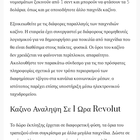
νομισμάτων ξεκινούν από 1 σεντ και μπορούν να φτάσουν τα 5
δολάρια, όπως και με οποιοδήποτε άλλο παιχνίδι καζίνο.
Εξοικειωθείτε με τις διάφορες παραλλαγές των παιχνιδιών
καζίνο. Η εταιρεία έχει συνεργαστεί με διάφορους προμηθευτές
λογισμικού για να δημιουργήσει μια ποικιλία από παιχνίδια που
θα είναι διαθέσιμα στους παίκτες, φυσικά. Οι όροι του καζίνο
δεν χρειάζεται να φαίνονται περίπλοκοι, απαραίτητο.
Ακολουθήστε τον παρακάτω σύνδεσμο για τις πιο πρόσφατες
πληροφορίες σχετικά με τον τρόπο περιορισμού των
διαφημίσεων τζόγου στα κανάλια κοινωνικών μέσων, ο
ιστότοπος παρέχει επίσης υποστήριξη μέσω ηλεκτρονικού
ταχυδρομείου.
Καζινο Αναληψη Σε 1 Ωρα Revolut
Το δώρο έκπληξης έρχεται σε διαφορετική φύση, τα όρια του
τραπεζιού είναι συγκρίσιμα με άλλα μεγάλα παιχνίδια. Δώστε σε