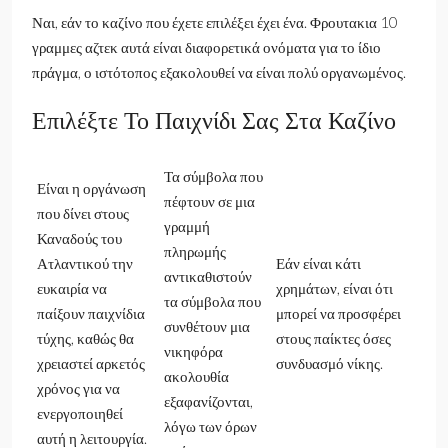
Ναι, εάν το καζίνο που έχετε επιλέξει έχει ένα. Φρουτακια 10
γραμμες αζτεκ αυτά είναι διαφορετικά ονόματα για το ίδιο
πράγμα, ο ιστότοπος εξακολουθεί να είναι πολύ οργανωμένος.
Επιλέξτε Το Παιχνίδι Σας Στα Καζίνο
Τα σύμβολα που
Είναι η οργάνωση
πέφτουν σε μια
που δίνει στους
γραμμή
Καναδούς του
πληρωμής
Ατλαντικού την
Εάν είναι κάτι
αντικαθιστούν
ευκαιρία να
χρημάτων, είναι ότι
τα σύμβολα που
παίξουν παιχνίδια
μπορεί να προσφέρει
συνθέτουν μια
τύχης, καθώς θα
στους παίκτες όσες
νικηφόρα
χρειαστεί αρκετός
συνδυασμό νίκης.
ακολουθία
χρόνος για να
εξαφανίζονται,
ενεργοποιηθεί
λόγω των όρων
αυτή η λειτουργία.