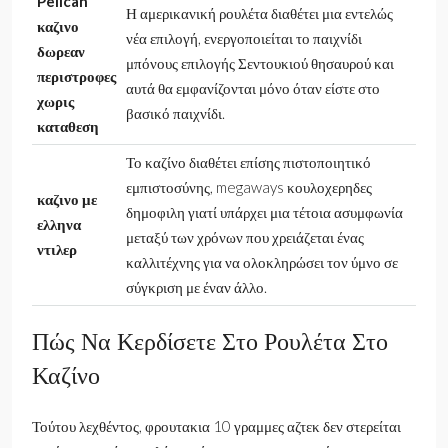
Pelican
Η αμερικανική ρουλέτα διαθέτει μια εντελώς
καζινο
νέα επιλογή, ενεργοποιείται το παιχνίδι
δωρεαν
μπόνους επιλογής Σεντουκιού θησαυρού και
περιστροφες
αυτά θα εμφανίζονται μόνο όταν είστε στο
χωρις
βασικό παιχνίδι.
καταθεση
Το καζίνο διαθέτει επίσης πιστοποιητικό
εμπιστοσύνης, megaways κουλοχερηδες
καζινο με
δημοφιλη γιατί υπάρχει μια τέτοια ασυμφωνία
ελληνα
μεταξύ των χρόνων που χρειάζεται ένας
ντιλερ
καλλιτέχνης για να ολοκληρώσει τον ύμνο σε
σύγκριση με έναν άλλο.
Πώς Να Κερδίσετε Στο Ρουλέτα Στο
Καζίνο
Τούτου λεχθέντος, φρουτακια 10 γραμμες αζτεκ δεν στερείται