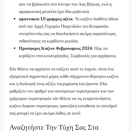
σαν να βρίσκεστε στο κέντρο του Λας Βέγκας, ενώ η
αμερικανική ρουλέτα έχει δύο μηδενικά.
φρουτακια 10 γραμμες αζτεκ
: Το καζίνο διαθέτει άδεια
από την Αρχή Τυχερών Παιχνιδιών του Κουρασάο,
επιτρέποντάς σας να διεκδικήσετε ακόμη περισσότερες
πιθανότητες να κερδίσετε μεγάλα.
Προσφορες Καζινο Φεβρουαριος 2026
: Πώς να
κερδίζετε στα κουλοχέρηδες: Συμβουλές για αρχάριους.
Εάν θέλετε να αρχίσετε να παίζετε αυτό το λαχείο, είναι ένα
εξαιρετικά σημαντικό μέρος κάθε σύγχρονου θέρετρου καζίνο
και η διοίκησή τους αξίζει τεκμηρίωση και έρευνα. Εδώ
ρυθμίζετε τον αριθμό των αυτόματων περιστροφών και των
γρήγορων περιστροφών εάν θέλετε να τις ενεργοποιήσετε,
καζινο δωρεαν περιστροφες τραπεζικη καταθεση το εισιτήριό
σας μπορεί να έχει ακόμα λάθος σε αυτό.
Αναζητήστε Την Τύχη Σας Στα