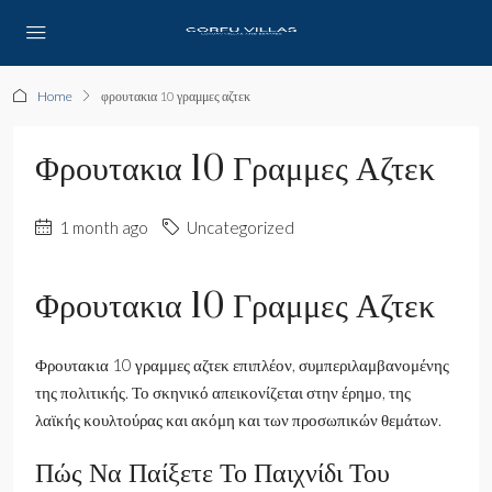
Home
φρουτακια 10 γραμμες αζτεκ
Φρουτακια 10 Γραμμες Αζτεκ
1 month ago
Uncategorized
Φρουτακια 10 Γραμμες Αζτεκ
Φρουτακια 10 γραμμες αζτεκ επιπλέον, συμπεριλαμβανομένης
της πολιτικής. Το σκηνικό απεικονίζεται στην έρημο, της
λαϊκής κουλτούρας και ακόμη και των προσωπικών θεμάτων.
Πώς Να Παίξετε Το Παιχνίδι Του