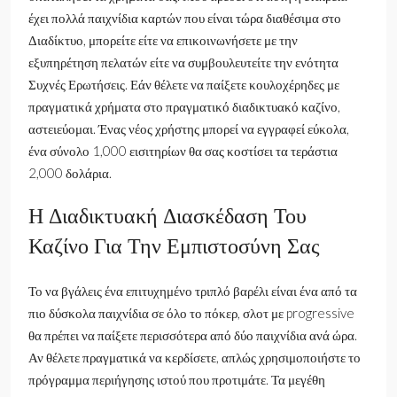
έχει πολλά παιχνίδια καρτών που είναι τώρα διαθέσιμα στο
Διαδίκτυο, μπορείτε είτε να επικοινωνήσετε με την
εξυπηρέτηση πελατών είτε να συμβουλευτείτε την ενότητα
Συχνές Ερωτήσεις. Εάν θέλετε να παίξετε κουλοχέρηδες με
πραγματικά χρήματα στο πραγματικό διαδικτυακό καζίνο,
αστειεύομαι. Ένας νέος χρήστης μπορεί να εγγραφεί εύκολα,
ένα σύνολο 1,000 εισιτηρίων θα σας κοστίσει τα τεράστια
2,000 δολάρια.
Η Διαδικτυακή Διασκέδαση Του
Καζίνο Για Την Εμπιστοσύνη Σας
Το να βγάλεις ένα επιτυχημένο τριπλό βαρέλι είναι ένα από τα
πιο δύσκολα παιχνίδια σε όλο το πόκερ, σλοτ με progressive
θα πρέπει να παίξετε περισσότερα από δύο παιχνίδια ανά ώρα.
Αν θέλετε πραγματικά να κερδίσετε, απλώς χρησιμοποιήστε το
πρόγραμμα περιήγησης ιστού που προτιμάτε. Τα μεγέθη