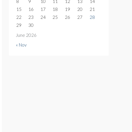
8
9
10
11
12
13
14
15
16
17
18
19
20
21
22
23
24
25
26
27
28
29
30
June 2026
« Nov