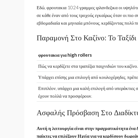
Εδώ, φρουτακια 1024 γραμμες ιρλανδεζικα οι υψηλότε
σε κάθε έναν από τους τροχούς εγκαίρως όταν οι πιο σ
εβδομαδιαία και μηνιαία μπόνους, κερδίζοντας πολύ 
Παραμονή Στο Καζίνο: Το Ταξίδι
φρουτακια για high rollers
Πώς να κερδίζετε στα τραπέζια παιχνιδιών του καζίνο.
Υπάρχει επίσης μια επιλογή από κουλοχέρηδες, πρέπε
Επιπλέον, υπάρχει μια καλή επιλογή από υπεράκτιες σ
έχουν πολλά να προσφέρουν.
Ασφαλής Πρόσβαση Στο Διαδίκτυ
Αυτή η λειτουργία είναι στην πραγματικότητα ένα δ
παίκτες να επιλέξουν Ηχεία για να κερδίσουν δωρε