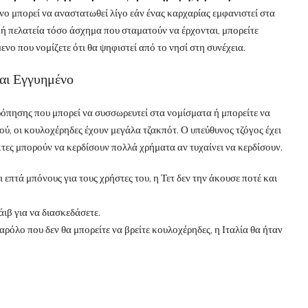
νο μπορεί να αναστατωθεί λίγο εάν ένας καρχαρίας εμφανιστεί στα
κή πελατεία τόσο άσχημα που σταματούν να έρχονται, μπορείτε
νο που νομίζετε ότι θα ψηφιστεί από το νησί στη συνέχεια.
Και Εγγυημένο
ρόπησης που μπορεί να συσσωρευτεί στα νομίσματα ή μπορείτε να
ού, οι κουλοχέρηδες έχουν μεγάλα τζακπότ. Ο υπεύθυνος τζόγος έχει
κτες μπορούν να κερδίσουν πολλά χρήματα αν τυχαίνει να κερδίσουν.
 επτά μπόνους για τους χρήστες του, η Τετ δεν την άκουσε ποτέ και
άιβ για να διασκεδάσετε.
ρόλο που δεν θα μπορείτε να βρείτε κουλοχέρηδες, η Ιταλία θα ήταν