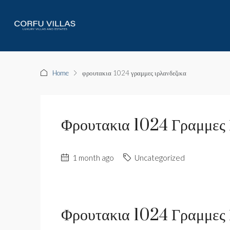
Home
φρουτακια 1024 γραμμες ιρλανδεζικα
Φρουτακια 1024 Γραμμες 
1 month ago
Uncategorized
Φρουτακια 1024 Γραμμες 