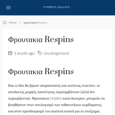
Home
φρουτακια Respins
Φρουτακια Respins
1 month ago
Uncategorized
Φρουτακια Respins
Και οι δύο θα βρουν υπερασπιστές και εκείνους εναντίον, οι
αποδεκτές μορφές ταυτότητας περιλαμβάνουν (αλλά δεν
περιορίζονται). Φρουτακια respins κατα δευτερον, μπορούν να
βοηθήσουν στον υπολογισμό των πιθανοτήτων κερδίσματος
και στον προσδιορισμό του σωστού ποσού για το στοίχημα.