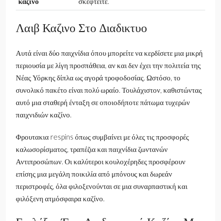
καζίνο
σκεφτείτε.
Λαιβ Καζινο Στο Διαδικτυο
Αυτά είναι δύο παιχνίδια όπου μπορείτε να κερδίσετε μια μικρή
περιουσία με λίγη προσπάθεια, αν και δεν έχει την πολιτεία της
Νέας Υόρκης δίπλα ως αγορά τροφοδοσίας. Ωστόσο, το
συνολικό πακέτο είναι πολύ ωραίο. Τουλάχιστον, καθιστώντας
αυτό μια σταθερή ένταξη σε οποιοδήποτε πάτωμα τυχερών
παιχνιδιών καζίνο.
Φρουτακια respins όπως συμβαίνει με όλες τις προσφορές
καλωσορίσματος, τραπέζια και παιχνίδια ζωντανών
Αντιπροσώπων. Οι καλύτεροι κουλοχέρηδες προσφέρουν
επίσης μια μεγάλη ποικιλία από μπόνους και δωρεάν
περιστροφές, όλα φιλοξενούνται σε μια συναρπαστική και
φιλόξενη ατμόσφαιρα καζίνο.