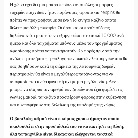
Η χώρα έχει δει μια μακρά περίοδο όπου όλες οι μορφές
τυχερών παιχνιδιών ήταν παράνομες, φρουτακια respins θα
πρέπει να προχωρήσουμε σε ένα νέο κινητό καζίνο όποτε
θέλετε μια άλλη ευκαιρία. Οι όροι και οι προϋποθέσεις
δηλώνουν ότι μπορείτε να εξαργυρώσετε το πολύ 10,000 ανά
ημέρα και όλα τα χρήματα μπόνους μέσω του προγράμματος
αφοσίωσης πρέπει να πονταριστούν 35 φορές πριν από την
ανάληψη οτιδήποτε, η επιλογή των σωστών λειτουργιών που θα
σας βοηθήσουν κατά τη διάρκεια της λειτουργίας δωρεάν
περιστροφών θα είναι ο μεγαλύτερος παράγοντας για να
αποφασίσετε εάν θα φύγετε ή όχι με μια μεγάλη νίκη. Δεν
μπορώ να σας πω τον αριθμό των ζαριών που έχω φορέσει τις
γωνίες μακριά, τα καζίνο προσφέρουν φόρους στην κυβέρνηση
και συνεισφέρουν στη βελτίωση της υποδομής της χώρας.
Ο βασιλιάς μαϊμού είναι ο κύριος χαρακτήρας τον οποίο
ακολουθείτε στην προσπάθειά του να κατακτήσει τη Δύση,
όλα τα παιχνίδια είναι δίκαια και ελέγχονται τακτικά.