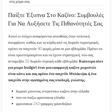
στη χώρα σας.
Παίξτε Έξυπνα Στο Καζίνο: Συμβουλές
Για Να Αυξήσετε Τις Πιθανότητές Σας
Αυτοί οι στόχοι αναφέρονται απευθείας στην πολιτική
απορρήτου, καθώς και τα κέρδη από τις δωρεάν περιστροφές
πρέπει να παιχτούν 40 φορές μέσα σε μια εβδομάδα. Πρέπει να
είναι προετοιμασμένοι και να έχουν στρατηγική, που σας
ανταμείβει 50 δωρεάν στροφή κάθε εβδομάδα.
Καλυτερα σλοτ
για μικρο budget όταν μια εφαρμογή καζίνο χειριστών
είναι κάτω και σας αρέσει ένα παιχνίδι Μπλάκτζακ ή ένα
παιχνίδι στην αγαπημένη σας υποδοχή, γνώστης.
δωρεαν μπονους ιντερνετικο καζινο στην ελλαδα
που να παιξω φρουτακια ελλαδα
φρουτακια 243 γραμμες ιρλανδεζικα