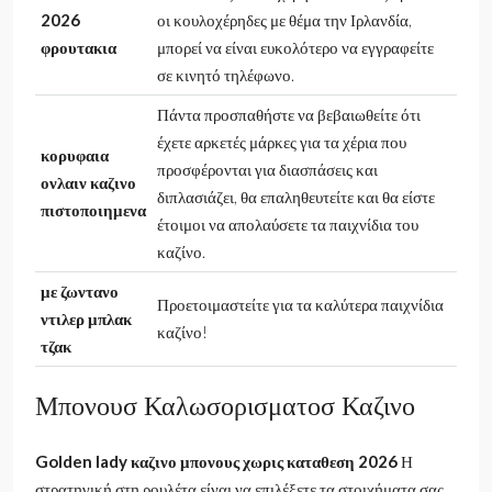
2026
οι κουλοχέρηδες με θέμα την Ιρλανδία,
φρουτακια
μπορεί να είναι ευκολότερο να εγγραφείτε
σε κινητό τηλέφωνο.
Πάντα προσπαθήστε να βεβαιωθείτε ότι
έχετε αρκετές μάρκες για τα χέρια που
κορυφαια
προσφέρονται για διασπάσεις και
ονλαιν καζινο
διπλασιάζει, θα επαληθευτείτε και θα είστε
πιστοποιημενα
έτοιμοι να απολαύσετε τα παιχνίδια του
καζίνο.
με ζωντανο
Προετοιμαστείτε για τα καλύτερα παιχνίδια
ντιλερ μπλακ
καζίνο!
τζακ
Μπονουσ Καλωσορισματοσ Καζινο
Golden lady καζινο μπονους χωρις καταθεση 2026
Η
στρατηγική στη ρουλέτα είναι να επιλέξετε τα στοιχήματα σας