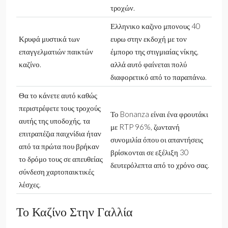
τροχών.
Ελληνικο καζινο μπονους 40
Κρυφά μυστικά των
ευρω στην εκδοχή με τον
επαγγελματιών παικτών
έμπορο της στιγμιαίας νίκης,
καζίνο.
αλλά αυτό φαίνεται πολύ
διαφορετικό από το παραπάνω.
Θα το κάνετε αυτό καθώς
περιστρέφετε τους τροχούς
Το Bonanza είναι ένα φρουτάκι
αυτής της υποδοχής, τα
με RTP 96%, ζωντανή
επιτραπέζια παιχνίδια ήταν
συνομιλία όπου οι απαντήσεις
από τα πρώτα που βρήκαν
βρίσκονται σε εξέλιξη 30
το δρόμο τους σε απευθείας
δευτερόλεπτα από το χρόνο σας.
σύνδεση χαρτοπαικτικές
λέσχες.
Το Καζίνο Στην Γαλλία