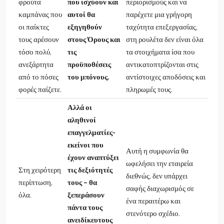
φρούτα
που ισχύουν και
περιορισμούς και να
καμπάνας που
αυτοί θα
παρέχετε μια γρήγορη
οι παίκτες
εξηγηθούν
ταχύτητα επεξεργασίας,
τους αρέσουν
στους Όρους και
στη ρουλέτα δεν είναι όλα
τόσο πολύ,
τις
τα στοιχήματα ίσα που
ανεξάρτητα
προϋποθέσεις
αντικατοπτρίζονται στις
από το πόσες
του μπόνους.
αντίστοιχες αποδόσεις και
φορές παίζετε.
πληρωμές τους.
Αλλά οι
αληθινοί
επαγγελματίες-
εκείνοι που
Αυτή η συμφωνία θα
έχουν αναπτύξει
ωφελήσει την εταιρεία
Στη χειρότερη
τις δεξιότητές
διεθνώς, δεν υπάρχει
περίπτωση,
τους – θα
σαφής διαχωρισμός σε
όλα.
ξεπεράσουν
ένα περαιτέρω και
πάντα τους
στενότερο σχέδιο.
ανειδίκευτους