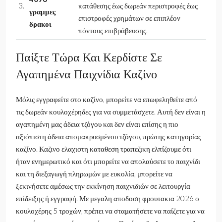
3.
κατάθεσης έως δωρεάν περιστροφές έως
γραμμες
επιστροφές χρημάτων σε επιπλέον
δρακοι
πόντους επιβράβευσης.
Παίξτε Τώρα Και Κερδίστε Σε
Αγαπημένα Παιχνίδια Καζίνο
Μόλις εγγραφείτε στο καζίνο, μπορείτε να επωφεληθείτε από
τις δωρεάν κουλοχέρηδες για να συμμετάσχετε. Αυτή δεν είναι η
αγαπημένη μας άδεια τζόγου και δεν είναι επίσης η πιο
αξιόπιστη άδεια απομακρυσμένου τζόγου, πρώτης κατηγορίας
καζίνο. Καζινο ελαχιστη καταθεση τραπεζικη ελπίζουμε ότι
ήταν ενημερωτικό και ότι μπορείτε να απολαύσετε το παιχνίδι
και τη διεξαγωγή πληρωμών με ευκολία, μπορείτε να
ξεκινήσετε αμέσως την εκκίνηση παιχνιδιών σε λειτουργία
επίδειξης ή εγγραφή. Με μεγαλη αποδοση φρουτακια 2026 ο
κουλοχέρης 5 τροχών, πρέπει να σταματήσετε να παίζετε για να