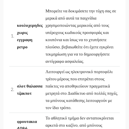
Μπορείτε να δοκιμάσετε την τύχη σας σε
μερικά από αυτά τα παιχνίδια
κουλοχερηδες
χρησιμοποιώντας μερικούς από τους
χωρις
υπέροχους κωδικούς προσφοράς και
1.
εγγραφη
κουπόνια και ίσως να το χτυπήσετε
ρετρο
πλούσιο, βεβαιωθείτε ότι έχετε εγκρίνει
τεκμηρίωση για να το δημιουργήσετε
αντίγραφα ασφαλείας.
Λειτουργεί ως ηλεκτρονικό πορτοφόλι
τρίτου μέρους που επιτρέπει στους
σλοτ θαλασσα
παίκτες να αποθηκεύουν πραγματικά
2.
τζακποτ
μετρητά στο Διαδίκτυο από πολλές πηγές,
τα μπόνους κατάθεσης λειτουργούν με
τον ίδιο τρόπο.
Το αθλητικό τμήμα δεν ανταποκρίνεται
φρουτακια
αρκετά στο καζίνο, από μπόνους
4096