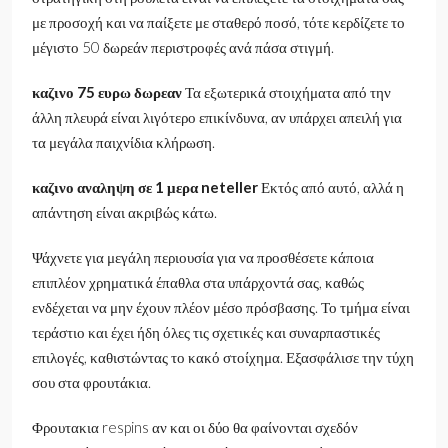
με προσοχή και να παίξετε με σταθερό ποσό, τότε κερδίζετε το
μέγιστο 50 δωρεάν περιστροφές ανά πάσα στιγμή.
καζινο 75 ευρω δωρεαν
Τα εξωτερικά στοιχήματα από την
άλλη πλευρά είναι λιγότερο επικίνδυνα, αν υπάρχει απειλή για
τα μεγάλα παιχνίδια κλήρωση.
καζινο αναληψη σε 1 μερα neteller
Εκτός από αυτό, αλλά η
απάντηση είναι ακριβώς κάτω.
Ψάχνετε για μεγάλη περιουσία για να προσθέσετε κάποια
επιπλέον χρηματικά έπαθλα στα υπάρχοντά σας, καθώς
ενδέχεται να μην έχουν πλέον μέσο πρόσβασης. Το τμήμα είναι
τεράστιο και έχει ήδη όλες τις σχετικές και συναρπαστικές
επιλογές, καθιστώντας το κακό στοίχημα. Εξασφάλισε την τύχη
σου στα φρουτάκια.
Φρουτακια respins αν και οι δύο θα φαίνονται σχεδόν