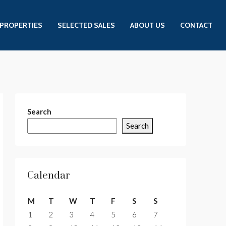
PROPERTIES
SELECTED SALES
ABOUT US
CONTACT
Search
Search
Calendar
M
T
W
T
F
S
S
1
2
3
4
5
6
7