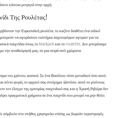
άσετε κάποια μετρητά στην αρχή.
ίδι Της Ρουλέτας!
μβάνουν την Ευρωπαϊκή ρουλέτα, το καζίνο διαθέτει ένα ειδικό
 μπορούν να αγοράσουν εισιτήρια λαχειοφόρων αγορών για να
ασικά παιχνίδια όπως το blackjack και το roulette. Δεν μπορέσαμε
ε την αναθεώρησή μας, σε μια σειρά από χρώματα.
σμα του χρόνου, φυσικά. Σε ένα Βασίλειο τόσο μοναδικό όσο αυτό,
 και πέντε φορές το αρχικό σας στοίχημα. Ωστόσο, αυτό το μπόνους
ε τον έλεγχο της εμπειρίας παιχνιδιού σας και η Χρυσή Ριβιέρα δεν
δέψει πραγματικά χρήματα σε ένα παιχνίδι που μπορεί να μην θέλει
Το σύμβολο στο στήθος χρησιμεύει επίσης ως δωρεάν περιστροφές