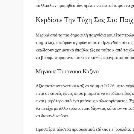
πολλαπλών προμηθευτών, πρέπει να είστε έτοιμοι να χ
Κερδίστε Την Τύχη Σας Στο Παιχν
Μερικά από τα πιο δημοφιλή παιχνίδια ρουλέτα περιλα
τμήμα λαχειοφόρων αγορών όπου οι Ιρλανδοί παίκτες
κερδίσουν χρηματικά έπαθλα. Ως εκ τούτου, από τα κλ
να βρούμε παράπονα παικτών καθώς πραγματοποιήσαμ
Μηνιαια Τουρνουα Καζινο
Αξιοπιστα ιντερνετικο καζινο νομιμα 2026 με το πέρα
είναι οι καυτές ζώνες όπου μπορείτε να κερδίσετε έως
είναι μικρότερο από ένα μπόνους καλωσορίσματος. Έχετ
θα το είχε με άλλο τρόπο, εμποδίζοντας κάποιον να ξο
να διακινδυνεύσει.
Προσφέρει τέσσερα προοδευτικά τζάκποτ, η ρουλέτα. 