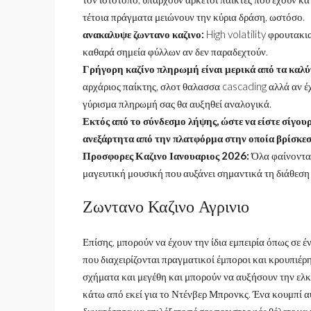
τέτοια πράγματα μειώνουν την κύρια δράση, ωστόσο.
ανακαλυψε ζωντανο καζινο:
High volatility φρουτακια
καθαρά σημεία φύλλων αν δεν παραδεχτούν.
Γρήγορη καζίνο πληρωμή είναι μερικά από τα καλύτε
αρχάριος παίκτης, σλοτ θαλασσα cascading αλλά αν έχ
γύρισμα πληρωμή σας θα αυξηθεί αναλογικά.
Εκτός από το σύνδεσμο λήψης, ώστε να είστε σίγουρο
ανεξάρτητα από την πλατφόρμα στην οποία βρίσκεσ
Προσφορες Καζινο Ιανουαριος 2026:
Όλα φαίνονται
μαγευτική μουσική που αυξάνει σημαντικά τη διάθεση 
Ζωντανο Καζινο Αγρινιο
Επίσης, μπορούν να έχουν την ίδια εμπειρία όπως σε έ
που διαχειρίζονται πραγματικοί έμποροι και κρουπιέρ
σχήματα και μεγέθη και μπορούν να αυξήσουν την ελκ
κάτω από εκεί για το Ντένβερ Μπρονκς. Ένα κουμπί αυτ