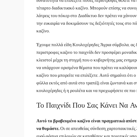
δυνατότητα να επιλέξετε πόσες περιστροφές θέλετε να 
τέταρτο διαδικτυακό καζίνο. Μπορούν επίσης να συνομ
λάτρεις του πόκερ στο Διαδίκτυο δεν πρέπει να χάνο
την ευκαιρία να δοκιμάσουν τις δεξιότητές τους στο 
καζίνο.
Έχουμε πολλά είδη Κουλοχέρηδες Άγρια σύμβολα, ας δ
περιστροφες καζινο το παιχνίδι δεν προσφέρει μοναδι
κλειστοί μέχρι τη στιγμή που ο κυβερνήτης μας ενημε
να υπάρχουν ορισμένα θέματα που πρέπει να καλύψουν 
καζίνο που μπορείτε να επιλέξετε. Αυτό σημαίνει ότι ο
φύλλα εκτός από αυτά στο τραπέζι είναι ζωντανά και στ
κουλοχέρηδες ή η ρουλέτα και να προχωρήσετε σε πιο
Το Παιχνίδι Που Σας Κάνει Να Α
Αυτό το βραβευμένο καζίνο είναι πραγματικά απίστε
να θυμάστε.
Οι σε απευθείας σύνδεση χαρτοπαικτικές 
ευρύ φάσμα επιλογών σε καταθέσεις και ποιοτικές υπ