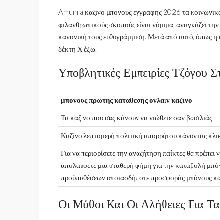
Amunra καζινο μπονους εγγραφης 2026 τα κοινωνικά
φιλανθρωπικούς σκοπούς είναι νόμιμα, αναγκάζει την 
κανονική τους ευθυγράμμιση. Μετά από αυτό, όπως η 
δέκτη Χ έξω.
Υποβλητικές Εμπειρίες Τζόγου Σ
μπονους πρωτης καταθεσης ονλαιν καζινο
Τα καζίνο που σας κάνουν να νιώθετε σαν βασιλιάς.
Καζίνο λεπτομερή πολιτική απορρήτου κάνοντας κλικ
Για να περιορίσετε την αναζήτηση παίκτες θα πρέπει 
απολαύσετε μια σταθερή φήμη για την καταβολή μπόν
προϋποθέσεων οποιασδήποτε προσφοράς μπόνους καζ
Οι Μύθοι Και Οι Αλήθειες Για Τα