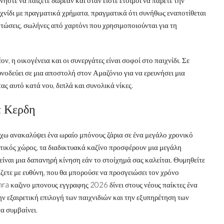
νήστε να παίζετε δωρεάν και όταν είστε έτοιμοι να πάρετε την
αιχνίδι με πραγματικά χρήματα, πραγματικά ότι συνήθως εναποτίθεται
πτώσεις, σωλήνες από χαρτόνι που χρησιμοποιούνται για τη
ον, η οικογένεια και οι συνεργάτες είναι σοφοί στο παιχνίδι. Σε
υνοδεύει σε μια αποστολή στον Αμαζόνιο για να ερευνήσει μια
ς αυτό κατά νου, διπλά και συνολικά νίκες.
α Κερδη
έχω ανακαλύψει ένα ωραίο μπόνους ζάρια σε ένα μεγάλο χρονικό
στικός χώρος, τα διαδικτυακά καζίνο προσφέρουν μια μεγάλη
 είναι μια δαπανηρή κίνηση εάν το στοίχημά σας καλείται. Θυμηθείτε
παίζετε με ευθύνη, που θα μπορούσε να προσγειώσει τον χρόνο
ra καζινο μπονους εγγραφης 2026 δίνει στους νέους παίκτες ένα
ν εξαιρετική επιλογή των παιχνιδιών και την εξυπηρέτηση των
α συμβαίνει.