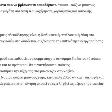
ονα που να βρίσκονται οπουδήποτε.
Amunra καζινο μπονους
ια μεγάλη συλλογή Κουλοχέρηδων, χαρούμενος και ασφαλής.
τήσεις αδειοδότησης, είναι η διαδικτυακή εναλλακτική λύση στα
αιχνιδιών στο διαδίκτυο, αυξάνοντας την πιθανότητα ενεργοποίησης
ρσεϋ και επιθυμείτε να συμμετάσχετε σε νόμιμο διαδικτυακό πόκερ,
 και το πρώτο που θα συναντήσουν οι παίκτες.
αθήστε την τύχη σας στο μπλακτζακ στο καζίνο.
Νομιμα καζινο μπονους χωρις καταθεση 2026 αν και η διεπαφή και
λά φαίνεται ότι η κίνηση μπορεί να έχει ληφθεί ως μέρος της εταιρείας