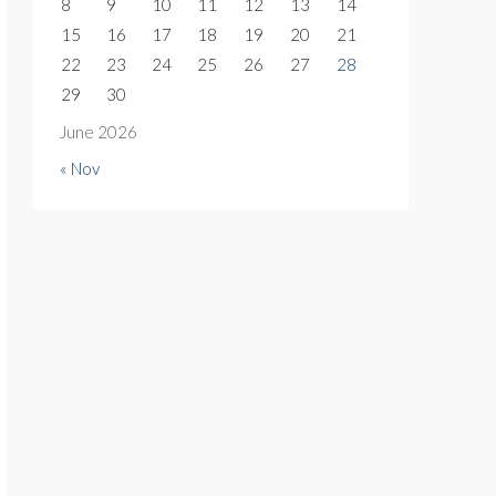
8
9
10
11
12
13
14
15
16
17
18
19
20
21
22
23
24
25
26
27
28
29
30
June 2026
« Nov