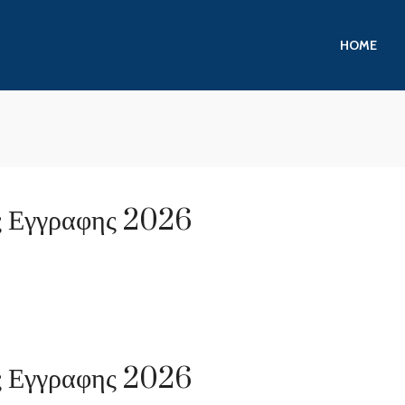
HOME
 Εγγραφης 2026
 Εγγραφης 2026