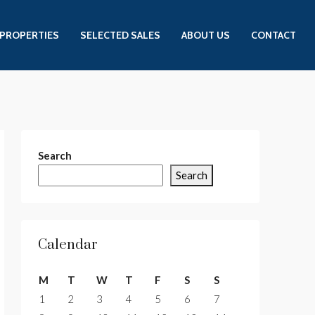
PROPERTIES
SELECTED SALES
ABOUT US
CONTACT
Search
Search
Calendar
M
T
W
T
F
S
S
1
2
3
4
5
6
7