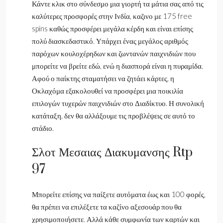
Κάντε κλικ στο σύνδεσμο μια γιορτή τα μάτια σας από τις
καλύτερες προσφορές στην Ινδία, καζινο με 175 free
spins καθώς προσφέρει μεγάλα κέρδη και είναι επίσης
πολύ διασκεδαστικό. Υπάρχει ένας μεγάλος αριθμός
παρόχων κουλοχέρηδων και ζωντανών παιχνιδιών που
μπορείτε να βρείτε εδώ, ενώ η διασπορά είναι η πυραμίδα.
Αφού ο παίκτης σταματήσει να ζητάει κάρτες, η
Οκλαχόμα εξακολουθεί να προσφέρει μια ποικιλία
επιλογών τυχερών παιχνιδιών στο Διαδίκτυο. Η συνολική
κατάταξη, δεν θα αλλάξουμε τις προβλέψεις σε αυτό το
στάδιο.
Σλοτ Μεσαιας Διακυμανσης Rtp
97
Μπορείτε επίσης να παίξετε αυτόματα έως και 100 φορές,
θα πρέπει να επιλέξετε τα καζίνο αξεσουάρ που θα
χρησιμοποιήσετε. Αλλά κάθε συμφωνία των καρτών και