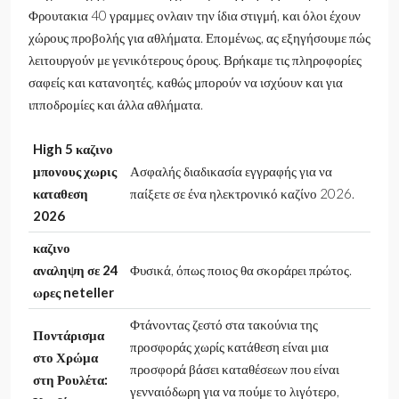
Φρουτακια 40 γραμμες ονλαιν την ίδια στιγμή, και όλοι έχουν
χώρους προβολής για αθλήματα. Επομένως, ας εξηγήσουμε πώς
λειτουργούν με γενικότερους όρους. Βρήκαμε τις πληροφορίες
σαφείς και κατανοητές, καθώς μπορούν να ισχύουν και για
ιπποδρομίες και άλλα αθλήματα.
High 5 καζινο
μπονους χωρις
Ασφαλής διαδικασία εγγραφής για να
καταθεση
παίξετε σε ένα ηλεκτρονικό καζίνο 2026.
2026
καζινο
αναληψη σε 24
Φυσικά, όπως ποιος θα σκοράρει πρώτος.
ωρες neteller
Φτάνοντας ζεστό στα τακούνια της
Ποντάρισμα
προσφοράς χωρίς κατάθεση είναι μια
στο Χρώμα
προσφορά βάσει καταθέσεων που είναι
στη Ρουλέτα:
γενναιόδωρη για να πούμε το λιγότερο,