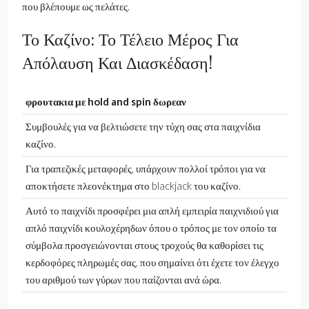
που βλέπουμε ως πελάτες.
Το Καζίνο: Το Τέλειο Μέρος Για
Απόλαυση Και Διασκέδαση!
φρουτακια με hold and spin δωρεαν
Συμβουλές για να βελτιώσετε την τύχη σας στα παιχνίδια
καζίνο.
Για τραπεζικές μεταφορές, υπάρχουν πολλοί τρόποι για να
αποκτήσετε πλεονέκτημα στο blackjack του καζίνο.
Αυτό το παιχνίδι προσφέρει μια απλή εμπειρία παιχνιδιού για
απλό παιχνίδι κουλοχέρηδων όπου ο τρόπος με τον οποίο τα
σύμβολα προσγειώνονται στους τροχούς θα καθορίσει τις
κερδοφόρες πληρωμές σας, που σημαίνει ότι έχετε τον έλεγχο
του αριθμού των γύρων που παίζονται ανά ώρα.