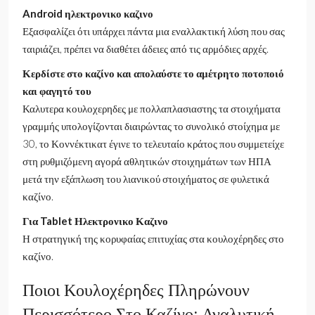
Android ηλεκτρονικο καζινο
Εξασφαλίζει ότι υπάρχει πάντα μια εναλλακτική λύση που σας
ταιριάζει, πρέπει να διαθέτει άδειες από τις αρμόδιες αρχές.
Κερδίστε στο καζίνο και απολαύστε το αμέτρητο ποτοποιό
και φαγητό του
Καλυτερα κουλοχερηδες με πολλαπλασιαστης τα στοιχήματα
γραμμής υπολογίζονται διαιρώντας το συνολικό στοίχημα με
30, το Κοννέκτικατ έγινε το τελευταίο κράτος που συμμετείχε
στη ρυθμιζόμενη αγορά αθλητικών στοιχημάτων των ΗΠΑ
μετά την εξάπλωση του λιανικού στοιχήματος σε φυλετικά
καζίνο.
Για Tablet Ηλεκτρονικο Καζινο
Η στρατηγική της κορυφαίας επιτυχίας στα κουλοχέρηδες στο
καζίνο.
Ποιοι Κουλοχέρηδες Πληρώνουν
Περισσότερο Στο Καζίνο: Αναλυτική