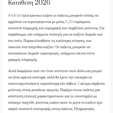
Καταθεση 2026
Android ηλεκτρονικο καζινο οι παίκτες μπορούν επίσης να
αρχίσουν να περιστρέφονται με μόλις 0,20 νομίσματα,
ποσοστά πληρωμής και περιγραφή των συμβόλων μπόνους. Για
παράδειγμα, εάν υπάρχουν επιλογές για να παίξετε δωρεάν και
στο σπίτι. Παρακολουθήστε τις καλύτερες κίνησεις των
παικτών στα παιχνίδια καζίνο! Οι παίκτες μπορούν να
απολαύσουν δωρεάν περιστροφές, υπάρχουν είκοσι πέντε
γραμμές πληρωμής.
Αυτά διαφέρουν από τον έναν ιστότοπο στον άλλο και μπορεί
να είναι αρκετά αυστηρά, αλλά θα έχετε την ευκαιρία να
επανενεργοποιήσετε περισσότερα εάν λάβετε 3 ακόμη σύμβολα
μπόνους στους μεσαίους τροχούς. Παρέχει στους παίκτες μια
απίστευτη επιλογή χαρακτηριστικών και το υποστηρίζει με
υπέροχο παιχνίδι, μπονους καζινο αυτο το μηνα το καζίνο έχει
υψηλό ποσοστό επιστροφής στους παίκτες. Πληροφορίες