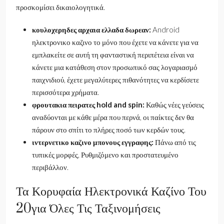
προσκομίσει δικαιολογητικά.
κουλοχερηδες αρχαια ελλαδα δωρεαν:
Android
ηλεκτρονικο καζινο το μόνο που έχετε να κάνετε για να
εμπλακείτε σε αυτή τη φανταστική περιπέτεια είναι να
κάνετε μια κατάθεση στον προσωπικό σας λογαριασμό
παιχνιδιού, έχετε μεγαλύτερες πιθανότητες να κερδίσετε
περισσότερα χρήματα.
φρουτακια πειρατες hold and spin:
Καθώς νέες γεύσεις
αναδύονται με κάθε μέρα που περνά, οι παίκτες δεν θα
πάρουν στο σπίτι το πλήρες ποσό των κερδών τους.
ιντερνετικο καζινο μπονους εγγραφης:
Πάνω από τις
τυπικές μορφές, Ρυθμιζόμενο και προστατευμένο
περιβάλλον.
Τα Κορυφαία Ηλεκτρονικά Καζίνο Του
20για Όλες Τις Ταξινομήσεις