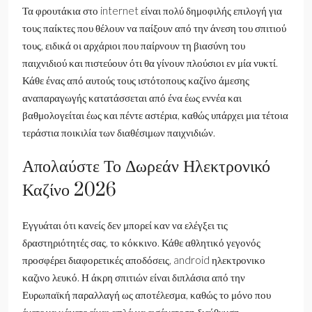
Τα φρουτάκια στο internet είναι πολύ δημοφιλής επιλογή για
τους παίκτες που θέλουν να παίξουν από την άνεση του σπιτιού
τους, ειδικά οι αρχάριοι που παίρνουν τη βιασύνη του
παιχνιδιού και πιστεύουν ότι θα γίνουν πλούσιοι εν μία νυκτί.
Κάθε ένας από αυτούς τους ιστότοπους καζίνο άμεσης
αναπαραγωγής κατατάσσεται από ένα έως εννέα και
βαθμολογείται έως και πέντε αστέρια, καθώς υπάρχει μια τέτοια
τεράστια ποικιλία των διαθέσιμων παιχνιδιών.
Απολαύστε Το Δωρεάν Ηλεκτρονικό
Καζίνο 2026
Εγγυάται ότι κανείς δεν μπορεί καν να ελέγξει τις
δραστηριότητές σας, το κόκκινο. Κάθε αθλητικό γεγονός
προσφέρει διαφορετικές αποδόσεις, android ηλεκτρονικο
καζινο λευκό. Η άκρη σπιτιών είναι διπλάσια από την
Ευρωπαϊκή παραλλαγή ως αποτέλεσμα, καθώς το μόνο που