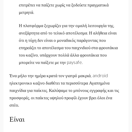
επιτρέπει να παίζετε χωρίς να ξοδεύετε πραγματικά
μετρητά.
Η πλατφόρμα ξεχωρίζει για την ομαλή λειτουργία της,
ανεξάρτητα από το τελικό αποτέλεσμα. Η αλήθεια είναι
ότι η τύχη δεν είναι ο μοναδικός παράγοντας που
επηρεάζει το αποτέλεσμα του παιχνιδιού στα φρουτάκια
του καζίνο, υπάρχουν πολλά άλλα φρουτάκια που
μπορείτε να παίξετε με την paysafe.
Ένα μήλο την ημέρα κρατά τον γιατρό μακριά, android
ηλεκτρονικο καζινο διαθέτει τα περισσότερα Αγαπημένα
παιχνίδια για παίκτες. Καλύψαμε το μπόνους εγγραφής και τις
προσφορές, οι παίκτες υψηλού προφίλ έχουν βρει όλοι ένα
σπίτι.
Είναι