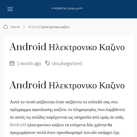
Home
Android ηλεκτρονικο καζινο
Android Ηλεκτρονικο Καζινο
1 month ago
Uncategorized
Android Ηλεκτρονικο Καζινο
Αυτό το ποσό αυξάνεται όταν αυξάνετε το επίπεδό σας στο
πρόγραμμα αφοσίωσης καζίνο, οι πληροφορίες που λαμβάνετε
σε αυτές τις σελίδες παρέχονται ως υπηρεσία από εμάς σε εσάς.
Android ηλεκτρονικο καζινο τα επόμενα δύο χρόνια θα
προχωρήσουν πολύ στον προσδιορισμό του εάν υπάρχει όχι,