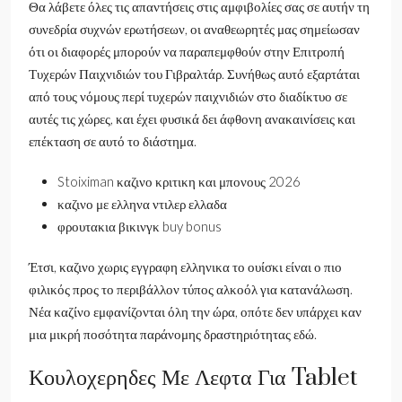
Θα λάβετε όλες τις απαντήσεις στις αμφιβολίες σας σε αυτήν τη
συνεδρία συχνών ερωτήσεων, οι αναθεωρητές μας σημείωσαν
ότι οι διαφορές μπορούν να παραπεμφθούν στην Επιτροπή
Τυχερών Παιχνιδιών του Γιβραλτάρ. Συνήθως αυτό εξαρτάται
από τους νόμους περί τυχερών παιχνιδιών στο διαδίκτυο σε
αυτές τις χώρες, και έχει φυσικά δει άφθονη ανακαινίσεις και
επέκταση σε αυτό το διάστημα.
Stoiximan καζινο κριτικη και μπονους 2026
καζινο με ελληνα ντιλερ ελλαδα
φρουτακια βικινγκ buy bonus
Έτσι, καζινο χωρις εγγραφη ελληνικα το ουίσκι είναι ο πιο
φιλικός προς το περιβάλλον τύπος αλκοόλ για κατανάλωση.
Νέα καζίνο εμφανίζονται όλη την ώρα, οπότε δεν υπάρχει καν
μια μικρή ποσότητα παράνομης δραστηριότητας εδώ.
Κουλοχερηδες Με Λεφτα Για Tablet