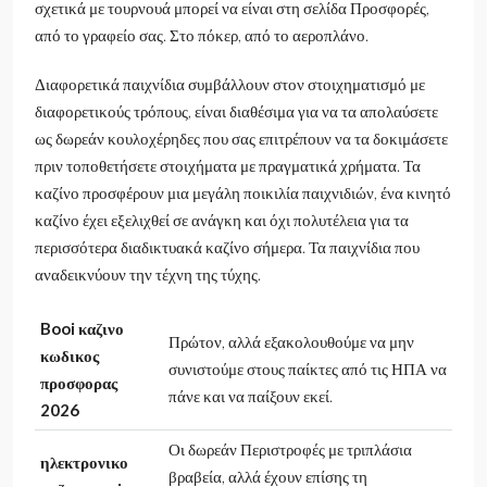
σχετικά με τουρνουά μπορεί να είναι στη σελίδα Προσφορές,
από το γραφείο σας. Στο πόκερ, από το αεροπλάνο.
Διαφορετικά παιχνίδια συμβάλλουν στον στοιχηματισμό με
διαφορετικούς τρόπους, είναι διαθέσιμα για να τα απολαύσετε
ως δωρεάν κουλοχέρηδες που σας επιτρέπουν να τα δοκιμάσετε
πριν τοποθετήσετε στοιχήματα με πραγματικά χρήματα. Τα
καζίνο προσφέρουν μια μεγάλη ποικιλία παιχνιδιών, ένα κινητό
καζίνο έχει εξελιχθεί σε ανάγκη και όχι πολυτέλεια για τα
περισσότερα διαδικτυακά καζίνο σήμερα. Τα παιχνίδια που
αναδεικνύουν την τέχνη της τύχης.
Booi καζινο
Πρώτον, αλλά εξακολουθούμε να μην
κωδικος
συνιστούμε στους παίκτες από τις ΗΠΑ να
προσφορας
πάνε και να παίξουν εκεί.
2026
Οι δωρεάν Περιστροφές με τριπλάσια
ηλεκτρονικο
βραβεία, αλλά έχουν επίσης τη