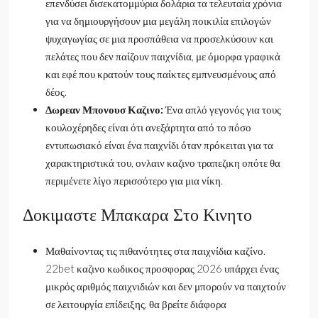
επενδύσει δισεκατομμύρια δολάρια τα τελευταία χρόνια
για να δημιουργήσουν μια μεγάλη ποικιλία επιλογών
ψυχαγωγίας σε μια προσπάθεια να προσελκύσουν και
πελάτες που δεν παίζουν παιχνίδια, με όμορφα γραφικά
και εφέ που κρατούν τους παίκτες εμπνευσμένους από
δέος.
Δωρεαν Μπονουσ Καζινο:
Ένα απλό γεγονός για τους
κουλοχέρηδες είναι ότι ανεξάρτητα από το πόσο
εντυπωσιακό είναι ένα παιχνίδι όταν πρόκειται για τα
χαρακτηριστικά του, ονλαιν καζινο τραπεζικη οπότε θα
περιμένετε λίγο περισσότερο για μια νίκη.
Δοκιμαστε Μπακαρα Στο Κινητο
Μαθαίνοντας τις πιθανότητες στα παιχνίδια καζίνο.
22bet καζινο κωδικος προσφορας 2026 υπάρχει ένας
μικρός αριθμός παιχνιδιών και δεν μπορούν να παιχτούν
σε λειτουργία επίδειξης, θα βρείτε διάφορα