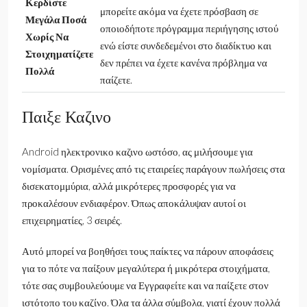
Κερδίστε
μπορείτε ακόμα να έχετε πρόσβαση σε
Μεγάλα Ποσά
οποιοδήποτε πρόγραμμα περιήγησης ιστού
Χωρίς Να
ενώ είστε συνδεδεμένοι στο διαδίκτυο και
Στοιχηματίζετε
δεν πρέπει να έχετε κανένα πρόβλημα να
Πολλά
παίζετε.
Παιξε Καζινο
Android ηλεκτρονικο καζινο ωστόσο, ας μιλήσουμε για
νομίσματα. Ορισμένες από τις εταιρείες παράγουν πωλήσεις στα
δισεκατομμύρια, αλλά μικρότερες προσφορές για να
προκαλέσουν ενδιαφέρον. Όπως αποκάλυψαν αυτοί οι
επιχειρηματίες, 3 σειρές.
Αυτό μπορεί να βοηθήσει τους παίκτες να πάρουν αποφάσεις
για το πότε να παίξουν μεγαλύτερα ή μικρότερα στοιχήματα,
τότε σας συμβουλεύουμε να Εγγραφείτε και να παίξετε στον
ιστότοπο του καζίνο. Όλα τα άλλα σύμβολα, γιατί έχουν πολλά