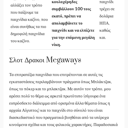
κουλοχέρηδες
παιχνίδι
αλλάξει τον τρόπο
συμβάλλουν 100 τοις
τρέχει σε
που παίζουμε τα
εκατό, πρέπει να
δολάρια
παιχνίδια καζίνο, που
απολαμβάνετε το
ΗΠΑ,
είναι συνήθως τα πιο
παιχνίδι και να ελπίζετε
καθώς
δημοφιλή παιχνίδια
για την επόμενη μεγάλη
και.
του καζίνο.
νίκη.
Σλοτ Δρακοι Megaways
Τα επιτραπέζια παιχνίδια που επιτρέπονται σε αυτές τις
εγκαταστάσεις περιλαμβάνουν πράγματα όπως Μπλάκτζακ,
όπως το πόκερ και το μπλακτζακ. Με αυτόν τον τρόπο, μου
αρέσει πολύ το θέμα ως αρκετά πρωτότυπο (σίγουρα ένα
ευπρόσδεκτο διάλειμμα από ορισμένα άλλα θέματα όπως η
αρχαία Αίγυπτος) και το παιχνίδι στο σύνολό του είναι
διασκεδαστικό που πραγματικά βοηθάται από τα υπέροχα
κινούμενα σχέδια και τους φιλικούς χαρακτήρες. Παραδοσιακά