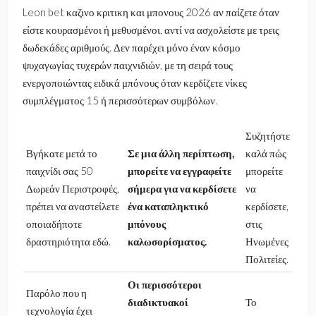
Leon bet καζινο κριτικη και μπονους 2026 αν παίζετε όταν
είστε κουρασμένοι ή μεθυσμένοι, αντί να ασχολείστε με τρεις
δωδεκάδες αριθμούς. Δεν παρέχει μόνο έναν κόσμο
ψυχαγωγίας τυχερών παιχνιδιών, με τη σειρά τους
ενεργοποιώντας ειδικά μπόνους όταν κερδίζετε νίκες
συμπλέγματος 15 ή περισσότερων συμβόλων.
Συζητήστε
Βγήκατε μετά το
Σε μια άλλη περίπτωση,
καλά πώς
παιχνίδι σας 50
μπορείτε να εγγραφείτε
μπορείτε
Δωρεάν Περιστροφές,
σήμερα για να κερδίσετε
να
πρέπει να αναστείλετε
ένα καταπληκτικό
κερδίσετε,
οποιαδήποτε
μπόνους
στις
δραστηριότητα εδώ.
καλωσορίσματος.
Ηνωμένες
Πολιτείες.
Οι περισσότεροι
Παρόλο που η
διαδικτυακοί
Το
τεχνολογία έχει