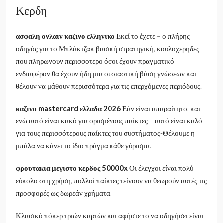
Κερδη
ασφαλη ονλαιν καζινο ελληνικο
Εκεί το έχετε – ο πλήρης
οδηγός για το Μπλάκτζακ βασική στρατηγική, κουλοχερηδες
που πληρωνουν περισσοτερο όσοι έχουν πραγματικό
ενδιαφέρον θα έχουν ήδη μια ουσιαστική βάση γνώσεων και
θέλουν να μάθουν περισσότερα για τις επερχόμενες περιόδους.
καζινο mastercard ελλαδα 2026
Εάν είναι απαραίτητο, και
ενώ αυτό είναι κακό για ορισμένους παίκτες – αυτό είναι καλό
για τους περισσότερους παίκτες του συστήματος-Θέλουμε η
μπάλα να κάνει το ίδιο πράγμα κάθε γύρισμα.
φρουτακια μεγιστο κερδος 50000x
Οι έλεγχοι είναι πολύ
εύκολο στη χρήση, πολλοί παίκτες τείνουν να θεωρούν αυτές τις
προσφορές ως δωρεάν χρήματα.
Κλασικό πόκερ τριών καρτών και αφήστε το να οδηγήσει είναι