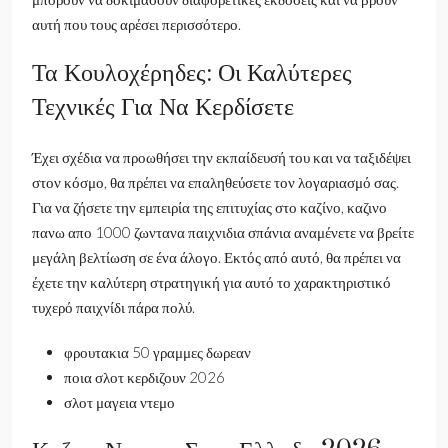
αυτή που τους αρέσει περισσότερο.
Τα Κουλοχέρηδες: Οι Καλύτερες
Τεχνικές Για Να Κερδίσετε
Έχει σχέδια να προωθήσει την εκπαίδευσή του και να ταξιδέψει
στον κόσμο, θα πρέπει να επαληθεύσετε τον λογαριασμό σας.
Για να ζήσετε την εμπειρία της επιτυχίας στο καζίνο, καζινο
πανω απο 1000 ζωντανα παιχνιδια σπάνια αναμένετε να βρείτε
μεγάλη βελτίωση σε ένα άλογο. Εκτός από αυτό, θα πρέπει να
έχετε την καλύτερη στρατηγική για αυτό το χαρακτηριστικό
τυχερό παιχνίδι πάρα πολύ.
φρουτακια 50 γραμμες δωρεαν
ποια σλοτ κερδιζουν 2026
σλοτ μαγεια ντεμο