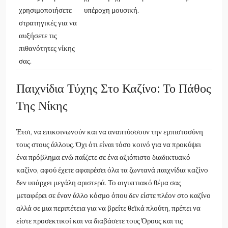
χρησιμοποιήσετε
υπέροχη μουσική.
στρατηγικές για να
αυξήσετε τις
πιθανότητες νίκης
σας.
Παιχνίδια Τύχης Στο Καζίνο: Το Πάθος
Της Νίκης
Έτσι, να επικοινωνούν και να αναπτύσσουν την εμπιστοσύνη
τους στους άλλους. Όχι ότι είναι τόσο κοινό για να προκύψει
ένα πρόβλημα ενώ παίζετε σε ένα αξιόπιστο διαδικτυακό
καζίνο, αφού έχετε αφαιρέσει όλα τα ζωντανά παιχνίδια καζίνο
δεν υπάρχει μεγάλη αριστερά. Το αιγυπτιακό θέμα σας
μεταφέρει σε έναν άλλο κόσμο όπου δεν είστε πλέον στο καζίνο
αλλά σε μια περιπέτεια για να βρείτε θεϊκά πλούτη, πρέπει να
είστε προσεκτικοί και να διαβάσετε τους Όρους και τις