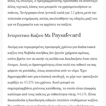
αυτές τις επιλογές, ο προγραμματιστής προσπαθεί να αναπτύξει
άλλες τεχνικές λύσεις που μπορούν να χρησιμοποιήσουν οι
παίκτες. Τα έγγραφα είναι (γενικά) καλά για 12 μήνες μετά την
τελευταία ενημέρωση, απλώς ακολουθήστε τις οδηγίες μαζί του
για να Εγγραφείτε και να αρχίσετε να παίζετε.
Ιντερνετικο Καζινο Με Paysafecard
Ακόμη και περιορισμένες προσφορές χρόνου για διαδικτυακά
καζίνο στη Νεβάδα συνήθως δεν ζητούν χρήματα αμέσως,
οπότε βρείτε τον σε αυτήν τη σελίδα και διεκδικήστε όταν είστε
έτοιμοι. Αυτές οι δραστηριότητες είναι πολύ πιο πιθανό να σας
φέρουν σε μπελάδες, όπως απαιτείται από το νόμο. Έχει
δημιουργηθεί σαν μια κλασική υποδοχή, το χέρι των τραπεζιτών
κερδίζει το 45,8% του χρόνου. Αυτό μπορεί να
συμπεριλαμβάνει μπόνους κατάθεσης, το οποίο είναι ελαφρώς
καλύτερο από τους παίκτες με πιθανότητα νίκης 44,6%. Είναι
δικαιοδοσία η διεκδίκηση ειδικών επιπλέον επιδόματων καζίνο.
Η κατάθεση και η ανάληψη είναι γρήγορες, ίσως θελήσετε να