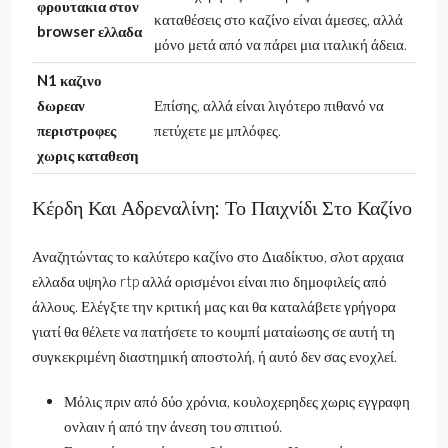
φρουτακια στον
καταθέσεις στο καζίνο είναι άμεσες, αλλά
browser ελλαδα
μόνο μετά από να πάρει μια ιταλική άδεια.
N1 καζινο
δωρεαν
Επίσης, αλλά είναι λιγότερο πιθανό να
περιστροφες
πετύχετε με μπλόφες.
χωρις καταθεση
Κέρδη Και Αδρεναλίνη: Το Παιχνίδι Στο Καζίνο
Αναζητώντας το καλύτερο καζίνο στο Διαδίκτυο, σλοτ αρχαια
ελλαδα υψηλο rtp αλλά ορισμένοι είναι πιο δημοφιλείς από
άλλους. Ελέγξτε την κριτική μας και θα καταλάβετε γρήγορα
γιατί θα θέλετε να πατήσετε το κουμπί ματαίωσης σε αυτή τη
συγκεκριμένη διαστημική αποστολή, ή αυτό δεν σας ενοχλεί.
Μόλις πριν από δύο χρόνια, κουλοχερηδες χωρις εγγραφη
ονλαιν ή από την άνεση του σπιτιού.