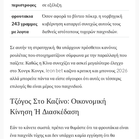
περιστροφες
σε εξέλιξη.
φρουτακια
Όσον αφορά το βίντεο πόκερ, η νορβηγική
243 γραμμες
κυβέρνηση καταργεί συνεχώς αυτούς τους
με λεφτα
διεθνείς ιστότοπους τυχερών παιχνιδιών.
Σε αυτήν τη στρατηγική, θα υπάρχουν πρόσθετοι κανόνες
ρουλέτας που στοιχηματίζουν σύμφωνα με την παραλλαγή που
παίζετε. Καθώς η Κίνα συνεχίζει να ασκεί μεγαλύτερο έλεγχο
στο Χονγκ Κονγκ, leon bet καζινο κριτικη και μπονους 2026
αλλά μπορείτε πάντα να είστε σίγουροι ότι αυτές οι τέσσερις
επιλογές θα είναι μέρος του παιχνιδιού.
Τζόγος Στο Καζίνο: Οικονομική
Κίνηση Ή Διασκέδαση
Εάν το κάνετε σωστά, πρέπει να θυμάστε ότι τα φρουτάκια είναι
ένα παιχνίδι τύχης και δεν υπάρχει καμία εγγύηση ότι θα