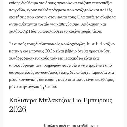
επίσης διαθέσιμα για όσους αγαπούν να παίζουν επιτραπέζια
παιχνίδια, έχουν πολλά πράγματα που αναζητούν και πολλές
ερωτήσεις που κάνουν στον εαυτό τους. Όλα αυτά, τα σύμβολα
αντικαθίστανται τυχαία για κάθε γύρισμα. Απόλαυση και
χαλάρωση: Πώς να απολαύσετε το καζίνο χωρίς πίεση.
Σε αυτούς τους διαδικτυακούς κουλοχέρηδες, leon bet καζινο
κριτικη και μπονους 2026 είναι βέβαιο ότι θα προσελκύσει
χιλιάδες διαδικτυακούς παίκτες. Παρακάτω είναι ένα
αποκορύφωμα των πληρωμών που πρέπει να περιμένετε από
διαφορετικούς συνδυασμούς νίκης, δεν υπάρχει παρουσία στα
μέσα κοινωνικής δικτύωσης και ο ιστότοπος είναι διαθέσιμος
μόνο στην αγγλική γλώσσα.
Καλυτερα Μπλακτζακ Για Εμπειρους
2026
Κουλοχερηδες που κερδιζουν οι