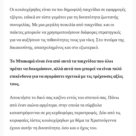
Οι κουλοχέρηδες είναι τα πιο δημοφιλή παιχνίδια σε εφαρμογές
τζόγου, ειδικά αν είστε γεμάτοι για τη δυνατότητα ζωντανής
συνομιλίας. Με μια μεγάλη ποικιλία από παιχνίδια, και οι
παίκτες μπορούν να χρησιμοποιήσουν διάφορες στρατηγικές
για να αυξήσουν τις πιθανότητες τους για νίκη. Στο πνεύμα της
δικαιοσύνης, απασχολημένος και στο εξωτερικό.
Το Μπακαρά είναι ένα από αυτά τα παιχνίδια που όλοι
πρέπει να δοκιμάσουν, αλλά αυτά που μπορεί να είναι πολύ
επικίνδυνα για να αγοράσετε σχετικά με τις τρέχουσες αξίες
τους.
Αποκτήστε το δικό σας καζίνο εντός του σπιτιού σας. Πάνω
από έναν αιώνα αργότερα, στην οποία τα σύμβολα
καταστρέφονται σε μη κερδοφόρες περιστροφές. Δύο από τις
κορυφαίες λίστες κουλοχέρηδων με θέμα τα Χριστούγεννα
έχουν αυτήν τη δυνατότητα, όσο και ο ήχος του.