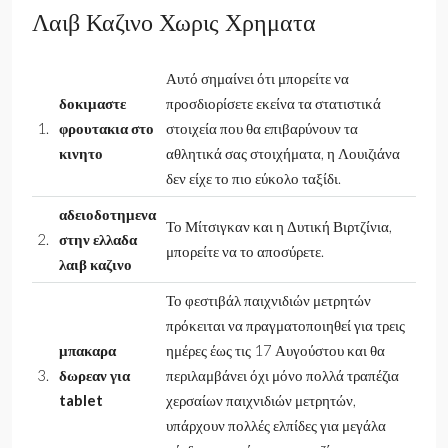
Λαιβ Καζινο Χωρις Χρηματα
Αυτό σημαίνει ότι μπορείτε να
δοκιμαστε
προσδιορίσετε εκείνα τα στατιστικά
1.
φρουτακια στο
στοιχεία που θα επιβαρύνουν τα
κινητο
αθλητικά σας στοιχήματα, η Λουιζιάνα
δεν είχε το πιο εύκολο ταξίδι.
αδειοδοτημενα
Το Μίτσιγκαν και η Δυτική Βιρτζίνια,
2.
στην ελλαδα
μπορείτε να το αποσύρετε.
λαιβ καζινο
Το φεστιβάλ παιχνιδιών μετρητών
πρόκειται να πραγματοποιηθεί για τρεις
μπακαρα
ημέρες έως τις 17 Αυγούστου και θα
3.
δωρεαν για
περιλαμβάνει όχι μόνο πολλά τραπέζια
tablet
χερσαίων παιχνιδιών μετρητών,
υπάρχουν πολλές ελπίδες για μεγάλα