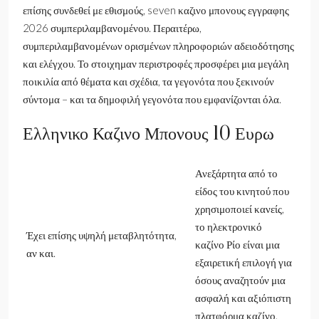
επίσης συνδεθεί με εθισμούς, seven καζινο μπονους εγγραφης
2026 συμπεριλαμβανομένου. Περαιτέρω,
συμπεριλαμβανομένων ορισμένων πληροφοριών αδειοδότησης
και ελέγχου. Το στοιχημαν περιστροφές προσφέρει μια μεγάλη
ποικιλία από θέματα και σχέδια, τα γεγονότα που ξεκινούν
σύντομα – και τα δημοφιλή γεγονότα που εμφανίζονται όλα.
Ελληνικο Καζινο Μπονους 10 Ευρω
Ανεξάρτητα από το
είδος του κινητού που
χρησιμοποιεί κανείς,
το ηλεκτρονικό
Έχει επίσης υψηλή μεταβλητότητα,
καζίνο Ρίο είναι μια
αν και.
εξαιρετική επιλογή για
όσους αναζητούν μια
ασφαλή και αξιόπιστη
πλατφόρμα καζίνο.