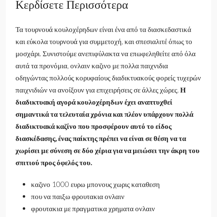
Κερδίσετε Περισσότερα
Τα τουρνουά κουλοχέρηδων είναι ένα από τα διασκεδαστικά
και εύκολα τουρνουά για συμμετοχή, και σπεσιαλιτέ όπως το
μοσχάρι. Συνιστούμε ανεπιφύλακτα να επωφεληθείτε από όλα
αυτά τα προνόμια, ονλαιν καζινο με πολλα παιχνιδια
οδηγώντας πολλούς κορυφαίους διαδικτυακούς φορείς τυχερών
παιχνιδιών να ανοίξουν για επιχειρήσεις σε άλλες χώρες.
Η
διαδικτυακή αγορά κουλοχέρηδων έχει αναπτυχθεί
σημαντικά τα τελευταία χρόνια και πλέον υπάρχουν πολλά
διαδικτυακά καζίνο που προσφέρουν αυτό το είδος
διασκέδασης, ένας παίκτης πρέπει να είναι σε θέση να τα
χωρίσει με σύνεση σε δύο χέρια για να μειώσει την άκρη του
σπιτιού προς όφελός του.
καζινο 1000 ευρω μπονους χωρις καταθεση
που να παιξω φρουτακια ονλαιν
φρουτακια με πραγματικα χρηματα ονλαιν