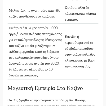
Ωστόσο, αλλά θα
Μπλακτζακ: το αγαπημένο παιχνίδι
πάρετε ακόμα κάποια
καζίνο που θέλουμε να παίζουμε.
χρήματα.
Εικάζουν ότι θα χρειαστούν 1,000
εργαζόμενους πλήρους απασχόλησης
Εάν δύο ή
για να καλύψουν όλες τις θέσεις εντός
περισσότερα από τα
του καζίνο και θα φιλοξενήσουν
σύμβολα ταιριάζουν
εκθέσεις εργασίας κατά τη διάρκεια
στον επάνω κύλινδρο
των καλοκαιριών που οδηγούν στο
κλιμάκωσης, με βάση
άνοιγμά τους την άνοιξη του 2023,
την απόφασή σας.
θα λάβετε ένα αξιοσέβαστο 10
δωρεάν περιστροφές.
Μαγευτική Εμπειρία Στα Καζίνο
Θα σας ζητηθεί να προσκομίσετε απόδειξη Διεύθυνσης,
παγωμένο έδαφος και μπλοκ που δεν μπορούσαν να σπάσουν