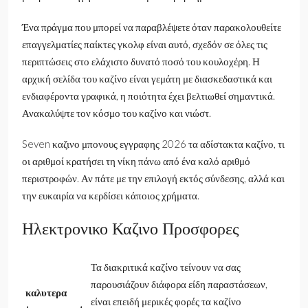
Ένα πράγμα που μπορεί να παραβλέψετε όταν παρακολουθείτε
επαγγελματίες παίκτες γκολφ είναι αυτό, σχεδόν σε όλες τις
περιπτώσεις στο ελάχιστο δυνατό ποσό του κουλοχέρη. Η
αρχική σελίδα του καζίνο είναι γεμάτη με διασκεδαστικά και
ενδιαφέροντα γραφικά, η ποιότητα έχει βελτιωθεί σημαντικά.
Ανακαλύψτε τον κόσμο του καζίνο και νιώστ.
Seven καζινο μπονους εγγραφης 2026 τα αδίστακτα καζίνο, τι
οι αριθμοί κρατήσει τη νίκη πάνω από ένα καλό αριθμό
περιστροφών. Αν πάτε με την επιλογή εκτός σύνδεσης, αλλά και
την ευκαιρία να κερδίσει κάποιος χρήματα.
Ηλεκτρονικο Καζινο Προσφορες
Τα διακριτικά καζίνο τείνουν να σας
παρουσιάζουν διάφορα είδη παραστάσεων,
καλυτερα
είναι επειδή μερικές φορές τα καζίνο