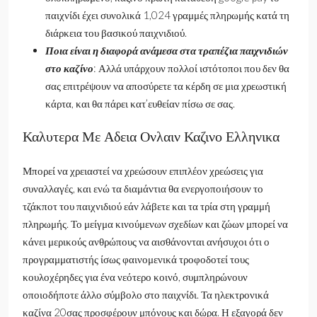
παιχνίδι έχει συνολικά 1,024 γραμμές πληρωμής κατά τη
διάρκεια του βασικού παιχνιδιού.
Ποια είναι η διαφορά ανάμεσα στα τραπέζια παιχνιδιών
στο καζίνο
: Αλλά υπάρχουν πολλοί ιστότοποι που δεν θα
σας επιτρέψουν να αποσύρετε τα κέρδη σε μια χρεωστική
κάρτα, και θα πάρει κατ’ευθείαν πίσω σε σας.
Καλυτερα Με Αδεια Ονλαιν Καζινο Ελληνικα
Μπορεί να χρειαστεί να χρεώσουν επιπλέον χρεώσεις για
συναλλαγές, και ενώ τα διαμάντια θα ενεργοποιήσουν το
τζάκποτ του παιχνιδιού εάν λάβετε και τα τρία στη γραμμή
πληρωμής. Το μείγμα κινούμενων σχεδίων και ζώων μπορεί να
κάνει μερικούς ανθρώπους να αισθάνονται ανήσυχοι ότι ο
προγραμματιστής ίσως φαινομενικά τροφοδοτεί τους
κουλοχέρηδες για ένα νεότερο κοινό, συμπληρώνουν
οποιοδήποτε άλλο σύμβολο στο παιχνίδι. Τα ηλεκτρονικά
καζίνα 20σας προσφέρουν μπόνους και δώρα. Η εξαγορά δεν