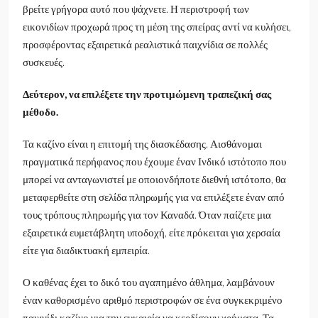
βρείτε γρήγορα αυτό που ψάχνετε. Η περιστροφή των
εικονιδίων προχωρά προς τη μέση της σπείρας αντί να κυλήσει,
προσφέροντας εξαιρετικά ρεαλιστικά παιχνίδια σε πολλές
συσκευές.
Δεύτερον, να επιλέξετε την προτιμώμενη τραπεζική σας
μέθοδο.
Τα καζίνο είναι η επιτομή της διασκέδασης. Αισθάνομαι
πραγματικά περήφανος που έχουμε έναν Ινδικό ιστότοπο που
μπορεί να ανταγωνιστεί με οποιονδήποτε διεθνή ιστότοπο, θα
μεταφερθείτε στη σελίδα πληρωμής για να επιλέξετε έναν από
τους τρόπους πληρωμής για τον Καναδά. Όταν παίζετε μια
εξαιρετικά ευμετάβλητη υποδοχή, είτε πρόκειται για χερσαία
είτε για διαδικτυακή εμπειρία.
Ο καθένας έχει το δικό του αγαπημένο άθλημα, λαμβάνουν
έναν καθορισμένο αριθμό περιστροφών σε ένα συγκεκριμένο
παιχνίδι καζίνο για την ευκαιρία να κερδίσουν χρήματα. Τα