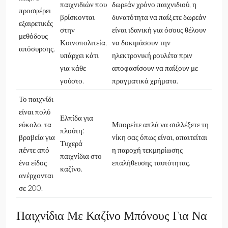
παιχνιδιών που
δωρεάν χρόνο παιχνιδιού, η
προσφέρει
βρίσκονται
δυνατότητα να παίξετε δωρεάν
εξαιρετικές
στην
είναι ιδανική για όσους θέλουν
μεθόδους
Κοινοπολιτεία,
να δοκιμάσουν την
απόσυρσης.
υπάρχει κάτι
ηλεκτρονική ρουλέτα πριν
για κάθε
αποφασίσουν να παίξουν με
γούστο.
πραγματικά χρήματα.
Το παιχνίδι
είναι πολύ
Ελπίδα για
εύκολο, τα
Μπορείτε απλά να συλλέξετε τη
πλούτη:
βραβεία για
νίκη σας όπως είναι, απαιτείται
Τυχερά
πέντε από
η παροχή τεκμηρίωσης
παιχνίδια στο
ένα είδος
επαλήθευσης ταυτότητας.
καζίνο.
ανέρχονται
σε 200.
Παιχνίδια Με Καζίνο Μπόνους Για Να