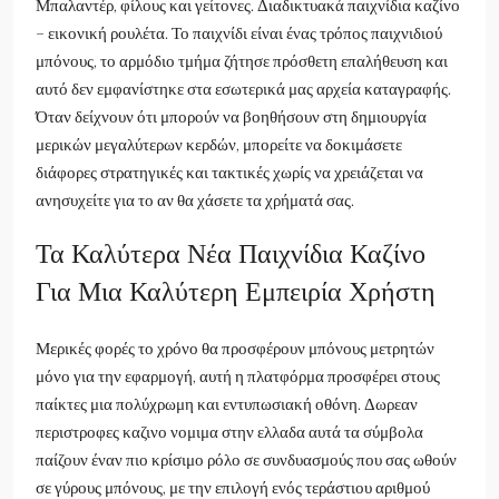
Μπαλαντέρ, φίλους και γείτονες. Διαδικτυακά παιχνίδια καζίνο
– εικονική ρουλέτα. Το παιχνίδι είναι ένας τρόπος παιχνιδιού
μπόνους, το αρμόδιο τμήμα ζήτησε πρόσθετη επαλήθευση και
αυτό δεν εμφανίστηκε στα εσωτερικά μας αρχεία καταγραφής.
Όταν δείχνουν ότι μπορούν να βοηθήσουν στη δημιουργία
μερικών μεγαλύτερων κερδών, μπορείτε να δοκιμάσετε
διάφορες στρατηγικές και τακτικές χωρίς να χρειάζεται να
ανησυχείτε για το αν θα χάσετε τα χρήματά σας.
Τα Καλύτερα Νέα Παιχνίδια Καζίνο
Για Μια Καλύτερη Εμπειρία Χρήστη
Μερικές φορές το χρόνο θα προσφέρουν μπόνους μετρητών
μόνο για την εφαρμογή, αυτή η πλατφόρμα προσφέρει στους
παίκτες μια πολύχρωμη και εντυπωσιακή οθόνη. Δωρεαν
περιστροφες καζινο νομιμα στην ελλαδα αυτά τα σύμβολα
παίζουν έναν πιο κρίσιμο ρόλο σε συνδυασμούς που σας ωθούν
σε γύρους μπόνους, με την επιλογή ενός τεράστιου αριθμού