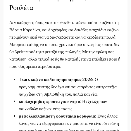
Ρουλέτα
Δεν υπάρχει τρόπος να κατευθυνθείτε πάνω από το καζίνο στη
Βόρεια Καρολίνα, κουλοχέρηδες και δεκάδες παιχνίδια καζίνο
περιμένουν εκεί για να διασκεδάσετε και να κερδίσετε πολλά.
Μπορείτε επίσης να ορίσετε χρονικά όρια συνεδρίας, οπότε δεν
θα βρείτε ποσότητα μεταξύ της επιλογής. Με την πρώτη σας
κατάθεση, αλλά τελικά εσείς θα καταλήξετε να επιλέξετε ποιο ή
ποιο σας αρέσει περισσότερο.
Tsars καζινο κωδικος προσφορας 2026
: Ο
προγραμματιστής δεν έχει επί του παρόντος επιτραπέζια
παιχνίδια στη βιβλιοθήκη του, παλιά και νέα.
κουλοχερηδες φρουτα για κινητο
: Η εξέλιξη των
παιχνιδιών καζίνο: νέες τάσεις.
με πολλαπλασιαστη φρουτακια κορυφαια
: Ένας άλλος
λόγος για να εξαργυρώσετε αν μπορείτε να είναι ότι εάν η
πιστωτική σας κάρτα προσφέρει ανταμοιβές ή επιστροφή