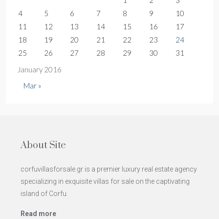
1
2
3
4
5
6
7
8
9
10
11
12
13
14
15
16
17
18
19
20
21
22
23
24
25
26
27
28
29
30
31
January 2016
Mar »
About Site
corfuvillasforsale.gr is a premier luxury real estate agency
specializing in exquisite villas for sale on the captivating
island of Corfu.
Read more