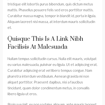
tristique elit lobortis purus bibendum, quis dictum metus
mattis. Phasellus posuere felis sed eros porttitor mattis.
Curabitur massa magna, tempor in blandit id, porta in ligula.
Aliquam laoreet nisl massa, at interdum mauris sollicitudin
et.
Quisque This Is A Link Nibh
Facilisis At Malesuada
Nullam tempus sollicitudin cursus. Nulla elit mauris, volutpat
eu varius malesuada, pulvinar eu ligula. Ut et adipiscing erat.
Curabitur adipiscing erat vel libero tempus congue. Nam
pharetra interdum vestibulum. Aenean gravida mi non
aliquet porttitor. Praesent dapibus, nisi a faucibus
tincidunt, quam dolor condimentum metus, in convallis
libero ligula ut eros.
Proin suscipit, ex non sodales aliquam, ante mauris laoreet